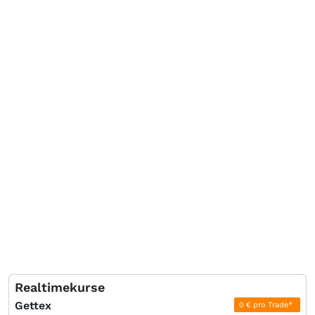
Realtimekurse
Gettex
0 € pro Trade*