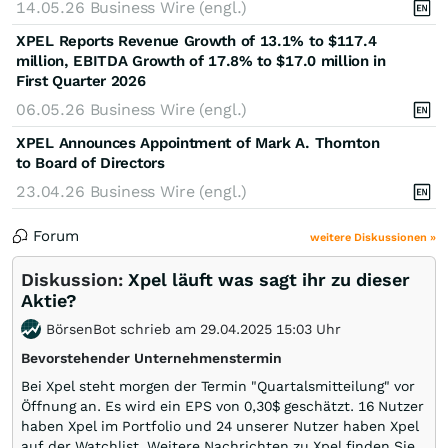
14.05.26
Business Wire (engl.)
XPEL Reports Revenue Growth of 13.1% to $117.4
million, EBITDA Growth of 17.8% to $17.0 million in
First Quarter 2026
06.05.26
Business Wire (engl.)
XPEL Announces Appointment of Mark A. Thornton
to Board of Directors
23.04.26
Business Wire (engl.)
Forum
weitere Diskussionen »
Diskussion:
Xpel läuft was sagt ihr zu dieser
Aktie?
BörsenBot schrieb am 29.04.2025 15:03 Uhr
Bevorstehender Unternehmenstermin
Bei Xpel steht morgen der Termin "Quartalsmitteilung" vor
Öffnung an. Es wird ein EPS von 0,30$ geschätzt. 16 Nutzer
haben Xpel im Portfolio und 24 unserer Nutzer haben Xpel
auf der Watchlist. Weitere Nachrichten zu Xpel finden Sie