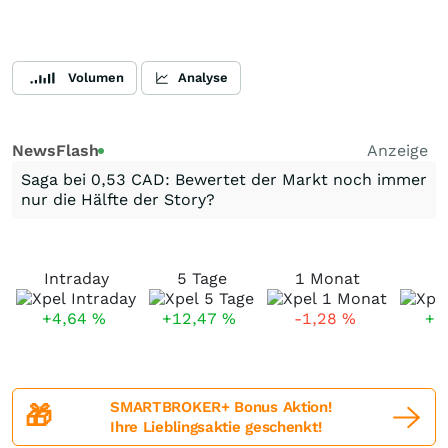
Volumen
Analyse
NewsFlash
Anzeige
Saga bei 0,53 CAD: Bewertet der Markt noch immer
nur die Hälfte der Story?
Intraday
5 Tage
1 Monat
+4,64
%
+12,47
%
-1,28
%
+1
SMARTBROKER+ Bonus Aktion!
🎁
Ihre Lieblingsaktie geschenkt!