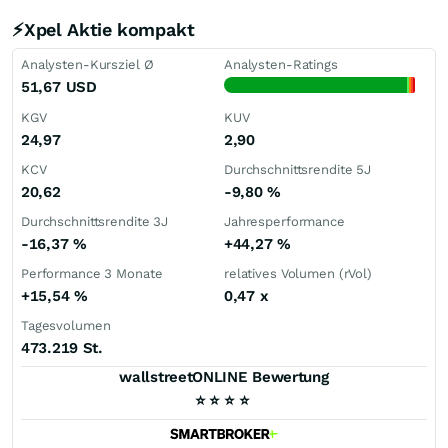
⚡Xpel Aktie kompakt
Analysten-Kursziel Ø
Analysten-Ratings
51,67
USD
KGV
KUV
24,97
2,90
KCV
Durchschnittsrendite 5J
20,62
-9,80
%
Durchschnittsrendite 3J
Jahresperformance
-16,37
%
+44,27
%
Performance 3 Monate
relatives Volumen (rVol)
+15,54
%
0,47
x
Tagesvolumen
473.219 St.
wallstreetONLINE Bewertung
⭐
⭐
⭐
⭐