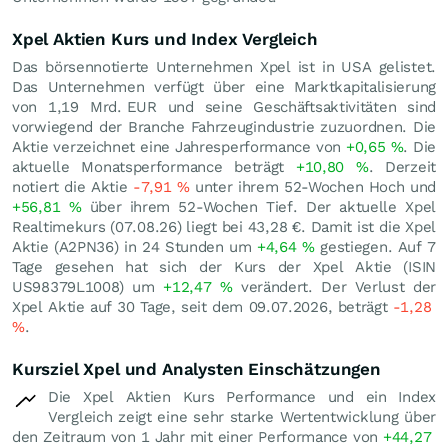
Xpel Aktien Kurs und Index Vergleich
Das börsennotierte Unternehmen Xpel ist in USA gelistet.
Das Unternehmen verfügt über eine Marktkapitalisierung
von 1,19 Mrd.
EUR
und seine Geschäftsaktivitäten sind
vorwiegend der Branche Fahrzeugindustrie zuzuordnen. Die
Aktie verzeichnet eine Jahresperformance von
+0,65
%
. Die
aktuelle Monatsperformance beträgt
+10,80
%
. Derzeit
notiert die Aktie
-7,91
%
unter ihrem 52-Wochen Hoch und
+56,81
%
über ihrem 52-Wochen Tief. Der aktuelle Xpel
Realtimekurs (
07.08.26
) liegt bei 43,28
€
. Damit ist die Xpel
Aktie (A2PN36) in 24 Stunden um
+4,64
%
gestiegen. Auf 7
Tage gesehen hat sich der Kurs der Xpel Aktie (ISIN
US98379L1008) um
+12,47
%
verändert. Der Verlust der
Xpel Aktie auf 30 Tage, seit dem 09.07.2026, beträgt
-1,28
%
.
Kursziel Xpel und Analysten Einschätzungen
Die Xpel Aktien Kurs Performance und ein Index
Vergleich zeigt eine sehr starke Wertentwicklung über
den Zeitraum von 1 Jahr mit einer Performance von
+44,27