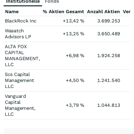
Institutionelle
Fonds
Name
% Aktien Gesamt
Anzahl Aktien
Verä
BlackRock Inc
+13,42
%
3.699.253
Wasatch
+13,25
%
3.650.489
Advisors LP
ALTA FOX
CAPITAL
+6,98
%
1.924.258
MANAGEMENT,
LLC
Scs Capital
Management
+4,50
%
1.241.540
LLC
Vanguard
Capital
+3,79
%
1.044.813
Management,
LLC