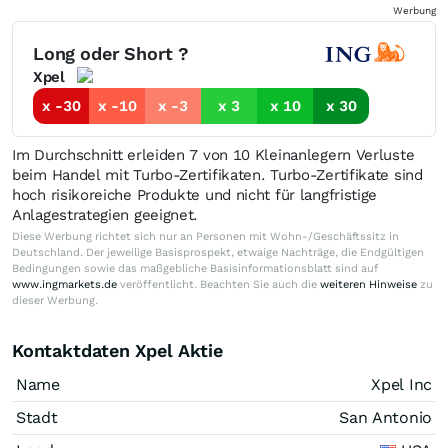
Werbung
Long oder Short ?
Xpel
x -30
x -10
x -3
x 3
x 10
x 30
Im Durchschnitt erleiden 7 von 10 Kleinanlegern Verluste
beim Handel mit Turbo-Zertifikaten. Turbo-Zertifikate sind
hoch risikoreiche Produkte und nicht für langfristige
Anlagestrategien geeignet.
Diese Werbung richtet sich nur an Personen mit Wohn-/Geschäftssitz in
Deutschland. Der jeweilige Basisprospekt, etwaige Nachträge, die Endgültigen
Bedingungen sowie das maßgebliche Basisinformationsblatt sind auf
www.ingmarkets.de
veröffentlicht. Beachten Sie auch die
weiteren Hinweise
zu
dieser Werbung.
Kontaktdaten Xpel Aktie
Name
Xpel Inc
Stadt
San Antonio