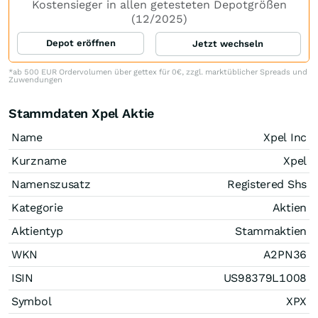
Kostensieger in allen getesteten Depotgrößen
(12/2025)
Depot eröffnen
Jetzt wechseln
*ab 500 EUR Ordervolumen über gettex für 0€, zzgl. marktüblicher Spreads und
Zuwendungen
Stammdaten Xpel Aktie
Name
Xpel Inc
Kurzname
Xpel
Namenszusatz
Registered Shs
Kategorie
Aktien
Aktientyp
Stammaktien
WKN
A2PN36
ISIN
US98379L1008
Symbol
XPX