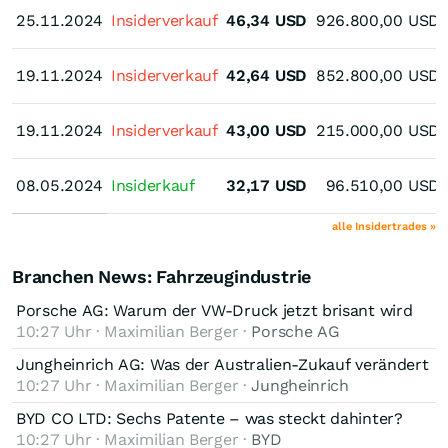
25.11.2024
25.11.2024
Insiderverkauf
46,34
USD
926.800,00
USD
19.11.2024
19.11.2024
Insiderverkauf
42,64
USD
852.800,00
USD
19.11.2024
19.11.2024
Insiderverkauf
43,00
USD
215.000,00
USD
08.05.2024
08.05.2024
Insiderkauf
32,17
USD
96.510,00
USD
alle Insidertrades »
Branchen News: Fahrzeugindustrie
Porsche AG: Warum der VW-Druck jetzt brisant wird
10:27 Uhr · Maximilian Berger ·
Porsche AG
Jungheinrich AG: Was der Australien-Zukauf verändert
10:27 Uhr · Maximilian Berger ·
Jungheinrich
BYD CO LTD: Sechs Patente – was steckt dahinter?
10:27 Uhr · Maximilian Berger ·
BYD