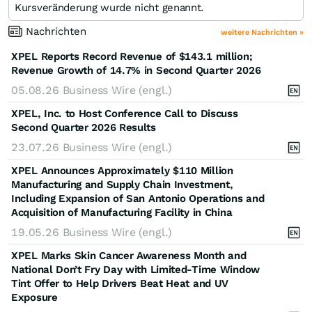
Kursveränderung wurde nicht genannt.
Nachrichten
weitere Nachrichten »
XPEL Reports Record Revenue of $143.1 million;
Revenue Growth of 14.7% in Second Quarter 2026
05.08.26
Business Wire (engl.)
XPEL, Inc. to Host Conference Call to Discuss
Second Quarter 2026 Results
23.07.26
Business Wire (engl.)
XPEL Announces Approximately $110 Million
Manufacturing and Supply Chain Investment,
Including Expansion of San Antonio Operations and
Acquisition of Manufacturing Facility in China
19.05.26
Business Wire (engl.)
XPEL Marks Skin Cancer Awareness Month and
National Don’t Fry Day with Limited-Time Window
Tint Offer to Help Drivers Beat Heat and UV
Exposure