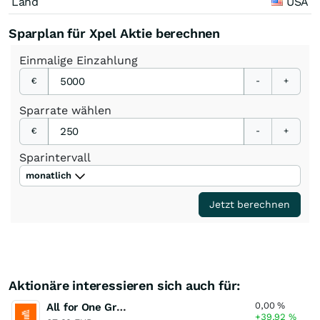
Land
USA
Sparplan für Xpel Aktie berechnen
Einmalige
Einzahlung
€
-
+
Sparrate
wählen
€
-
+
Sparintervall
monatlich
Jetzt berechnen
Aktionäre interessieren sich auch für:
0,00
%
All for One Group
+39,92
%