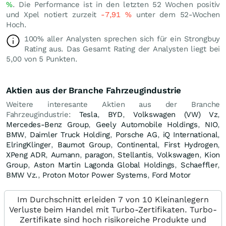
%
. Die Performance ist in den letzten 52 Wochen positiv
und Xpel notiert zurzeit
-7,91
%
unter dem 52-Wochen
Hoch.
100% aller Analysten sprechen sich für ein Strongbuy
Rating aus. Das Gesamt Rating der Analysten liegt bei
5,00 von 5 Punkten.
Aktien aus der Branche Fahrzeugindustrie
Weitere interesante Aktien aus der Branche
Fahrzeugindustrie:
Tesla
,
BYD
,
Volkswagen (VW) Vz
,
Mercedes-Benz Group
,
Geely Automobile Holdings
,
NIO
,
BMW
,
Daimler Truck Holding
,
Porsche AG
,
iQ International
,
ElringKlinger
,
Baumot Group
,
Continental
,
First Hydrogen
,
XPeng ADR
,
Aumann
,
paragon
,
Stellantis
,
Volkswagen
,
Kion
Group
,
Aston Martin Lagonda Global Holdings
,
Schaeffler
,
BMW Vz.
,
Proton Motor Power Systems
,
Ford Motor
Im Durchschnitt erleiden 7 von 10 Kleinanlegern
Verluste beim Handel mit Turbo-Zertifikaten. Turbo-
Zertifikate sind hoch risikoreiche Produkte und