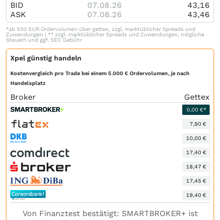
BID
07.08.26
43,16
ASK
07.08.26
43,46
*ab 500 EUR Ordervolumen über gettex, zzgl. marktüblicher Spreads und
Zuwendungen | ** zzgl. marktüblicher Spreads und Zuwendungen, mögliche
Steuern und ggf. SEC Gebühr
Xpel günstig handeln
Kostenvergleich pro Trade bei einem 5.000 € Ordervolumen, je nach
Handelsplatz
Broker
Gettex
0,00 €*
7,90 €
10,00 €
17,40 €
18,47 €
17,45 €
19,40 €
Von Finanztest bestätigt: SMARTBROKER+ ist