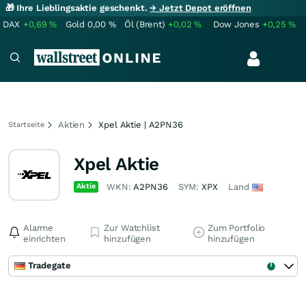
🎁 Ihre Lieblingsaktie geschenkt.
→ Jetzt Depot eröffnen
DAX
+0,69
%
Gold
0,00
%
Öl (Brent)
+0,02
%
Dow Jones
+0,25
%
Aktien
Xpel Aktie | A2PN36
Startseite
Xpel Aktie
Aktie
WKN:
A2PN36
SYM:
XPX
Land
Alarme
Zur Watchlist
Zum Portfolio
einrichten
hinzufügen
hinzufügen
Tradegate