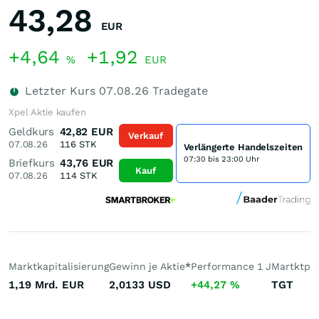
43,28
EUR
+4,64
+1,92
%
EUR
Letzter Kurs
07.08.26
Tradegate
Xpel Aktie kaufen
Geldkurs
42,82
EUR
Verkauf
07.08.26
116
STK
Verlängerte Handelszeiten
07:30 bis 23:00 Uhr
Briefkurs
43,76
EUR
Kauf
07.08.26
114
STK
Marktkapitalisierung
Gewinn je Aktie
*
Performance 1 J
Martktpla
1,19 Mrd.
EUR
2,0133
USD
+44,27
%
TGT