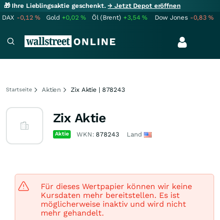
🎁 Ihre Lieblingsaktie geschenkt.
→ Jetzt Depot eröffnen
DAX
-0,12
%
Gold
+0,02
%
Öl (Brent)
+3,54
%
Dow Jones
-0,83
%
Aktien
Zix Aktie | 878243
Startseite
Zix Aktie
Aktie
WKN:
878243
Land
Für dieses Wertpapier können wir keine
Kursdaten mehr bereitstellen. Es ist
möglicherweise inaktiv und wird nicht
mehr gehandelt.