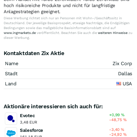
hoch risikoreiche Produkte und nicht für langfristige
Anlagestrategien geeignet.
Diese Werbung richtet sich nur an Personen mit Wohn-/Geschäftssitz in
Deutschland. Der jeweilige Basisprospekt, etwaige Nachträge, die Endgültigen
Bedingungen sowie das maßgebliche Basisinformationsblatt sind auf
www.ingmarkets.de
veröffentlicht. Beachten Sie auch die
weiteren Hinweise
zu
dieser Werbung.
Kontaktdaten Zix Aktie
Name
Zix Corp
Stadt
Dallas
Land
USA
Aktionäre interessieren sich auch für:
+0,99
%
Evotec
-48,75
%
3,48 EUR
-3,40
%
Salesforce
-24,92
%
161,18 EUR