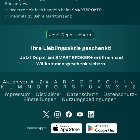
BörsenNews
✅ Jederzeit einfach handeln beim
SMARTBROKER+
✅ mehr als 25 Jahre Marktpräsenz
Jetzt Depot sichern
Ihre Lieblingsaktie geschenkt!
Jetzt Depot bei SMARTBROKER+ eröffnen und
Willkommensgeschenk sichern.
Aktien von A - Z:
#
A
B
C
D
E
F
G
H
I
J
K
L
M
N
O
P
Q
R
S
T
U
V
W
X
Y
Z
Impressum
Disclaimer
Datenschutz
Datenschutz-
Einstellungen
Nutzungsbedingungen
Unsere Apps: