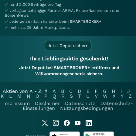
✅ rund 2.000 Beiträge pro Tag
✅ verlagsunabhängige Partner ARIVA, FinanzNachrichten und
BörsenNews
✅ Jederzeit einfach handeln beim
SMARTBROKER+
✅ mehr als 25 Jahre Marktpräsenz
Jetzt Depot sichern
Ihre Lieblingsaktie geschenkt!
Jetzt Depot bei SMARTBROKER+ eröffnen und
Willkommensgeschenk sichern.
Aktien von A - Z:
#
A
B
C
D
E
F
G
H
I
J
K
L
M
N
O
P
Q
R
S
T
U
V
W
X
Y
Z
Impressum
Disclaimer
Datenschutz
Datenschutz-
Einstellungen
Nutzungsbedingungen