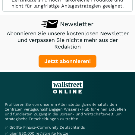
nicht für langfristige Anlagestrategien geeignet.
Newsletter
Abonnieren Sie unsere kostenlosen Newsletter
und verpassen Sie nichts mehr aus der
Redaktion
Jetzt abonnieren!
Profitieren Sie von unserem Alleinstellungsmerkmal als den
zentralen verlagsunabhängigen Wissens-Hub für einen aktuellen
und fundierten Zugang in die Börsen- und Wirtschaftswelt, um
strategische Entscheidungen zu treffen.
✅ Größte Finanz-Community Deutschlands
✅ über 550.000 registrierte Nutzer