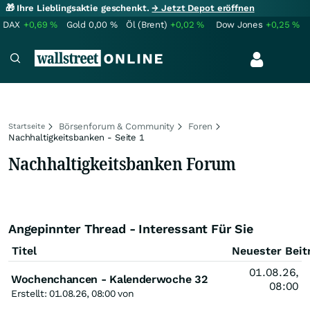
🎁 Ihre Lieblingsaktie geschenkt.
→ Jetzt Depot eröffnen
DAX
+0,69
%
Gold
0,00
%
Öl (Brent)
+0,02
%
Dow Jones
+0,25
%
Börsenforum & Community
Foren
Startseite
Nachhaltigkeitsbanken - Seite 1
Nachhaltigkeitsbanken Forum
Angepinnter Thread - Interessant Für Sie
Titel
Neuester Beit
01.08.26,
Wochenchancen - Kalenderwoche 32
08:00
Erstellt: 01.08.26, 08:00 von