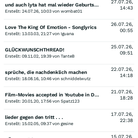
27.07.26,
und auch lyta hat mal wieder Geburtstag
14:43
Erstellt: 24.07.26, 10:03 von wombat01
26.07.26,
Love The King Of Emotion - Songlyrics
00:55
Erstellt: 13.03.03, 21:27 von Iguana
25.07.26,
GLÜCKWUNSCHTHREAD!
09:51
Erstellt: 09.11.02, 19:39 von TanteB
22.07.26,
sprüche, die nachdenklich machen
14:18
Erstellt: 18.08.16, 10:46 von schniddelwutz
21.07.26,
Film-Movies accepted in Youtube in Deutsch und Englisch oder mit Untertitel
18:28
Erstellt: 20.01.20, 17:56 von Spatz123
17.07.26,
lieder gegen den tritt . . .
22:38
Erstellt: 15.02.05, 09:37 von gesine
15.07.26,