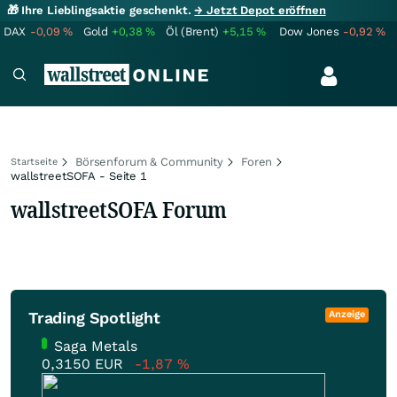
🎁 Ihre Lieblingsaktie geschenkt.
→ Jetzt Depot eröffnen
DAX
-0,09
%
Gold
+0,38
%
Öl (Brent)
+5,15
%
Dow Jones
-0,92
%
Börsenforum & Community
Foren
Startseite
wallstreetSOFA - Seite 1
wallstreetSOFA Forum
Trading Spotlight
Anzeige
Saga Metals
0,3150
EUR
-1,87
%