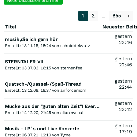
Neue Diskussion eröffnen
1
2
…
855
Titel
Neuester Beit
gestern
musik,die ich gern hör
22:46
Erstellt: 18.11.15, 18:24 von schniddelwutz
gestern
STERNTALER VII
22:46
Erstellt: 03.07.03, 16:15 von sternenfee
gestern
Quatsch-/Quassel-/Spaß-Thread
22:44
Erstellt: 13.12.08, 18:37 von airforcemom
gestern
Mucke aus der "guten alten Zeit"! Evergreens a Go-Go & Oldies but Goldies!!!
22:42
Erstellt: 14.12.20, 21:45 von aliasmysoul
gestern
Musik - LP´s und Live Konzerte
17:19
Erstellt: 06.07.21, 12:10 von Tyme