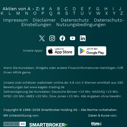
Aktien von A - Z:
#
A
B
C
D
E
F
G
H
I
J
K
L
M
N
O
P
Q
R
S
T
U
V
W
X
Y
Z
Impressum
Disclaimer
Datenschutz
Datenschutz-
Einstellungen
Nutzungsbedingungen
Unsere Apps:
Wenn Sie Kursdaten, Widgets oder andere Finanzinformationen benötigen, hilft
Ihnen
ARIVA
gerne.
Unsere User schätzen wallstreet-online.de: 4.8 von 5 Sternen ermittelt aus 285
Bewertungen bei www.kagels-trading.de
Zeitverzögerung der Kursdaten: Deutsche Börsen +15 Min. NASDAQ +15 Min.
NYSE +20 Min. AMEX +20 Min. Dow Jones +15 Min. Alle Angaben ohne Gewähr.
Copyright © 1998-2026 Smartbroker Holding AG - Alle Rechte vorbehalten.
Mit Unterstützung von:
Daten & Kurse von: