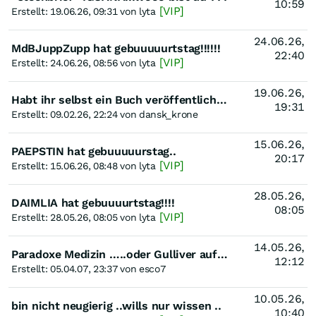
10:59
[VIP]
Erstellt: 19.06.26, 09:31 von lyta
24.06.26,
MdBJuppZupp hat gebuuuuurtstag!!!!!!
22:40
[VIP]
Erstellt: 24.06.26, 08:56 von lyta
19.06.26,
Habt ihr selbst ein Buch veröffentlicht, wie sind eure Erfahrungen?
19:31
Erstellt: 09.02.26, 22:24 von dansk_krone
15.06.26,
PAEPSTIN hat gebuuuuurstag..
20:17
[VIP]
Erstellt: 15.06.26, 08:48 von lyta
28.05.26,
DAIMLIA hat gebuuuurtstag!!!!
08:05
[VIP]
Erstellt: 28.05.26, 08:05 von lyta
14.05.26,
Paradoxe Medizin …..oder Gulliver auf dem Weg der Besserung
12:12
Erstellt: 05.04.07, 23:37 von esco7
10.05.26,
bin nicht neugierig ..wills nur wissen ..
10:40