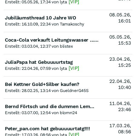
[VIP]
Erstellt: 05.05.26, 17:34 von lyta
08.05.26,
Jubiläumsthread 10 Jahre WO
16:01
Erstellt: 16.10.09, 22:34 von Tamakoschy
05.05.26,
Coca-Cola verkauft Leitungswasser ... hierzulande auch ....
15:53
Erstellt: 03.03.04, 12:37 von blistex
23.04.26,
JuliaPapa hat Gebuuuurtstag
15:25
[VIP]
Erstellt: 22.04.26, 07:59 von lyta
22.04.26,
Bei Kettner Gold+Silber kaufen?
10:40
Erstellt: 28.02.25, 13:14 von GueldnerG45S
11.04.26,
Bernd Förtsch und die dummen Lemminge...
23:46
Erstellt: 03.07.00, 12:54 von blomn24
17.03.26,
Peter_pan.com hat gebuuuuurtatg!!!!
08:56
[VIP]
Erstellt: 17.03.26, 08:56 von lyta