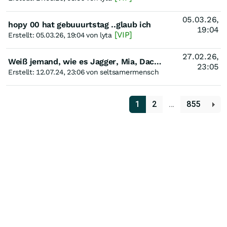
05.03.26,
hopy 00 hat gebuuurtstag ..glaub ich
19:04
[VIP]
Erstellt: 05.03.26, 19:04 von lyta
27.02.26,
Weiß jemand, wie es Jagger, Mia, Dachs,Nautiker, Anne, Duschgel, KFM, Wonderful und Konsorten geht?
23:05
Erstellt: 12.07.24, 23:06 von seltsamermensch
1
2
…
855