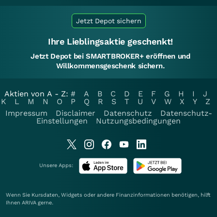
Jetzt Depot sichern
Ihre Lieblingsaktie geschenkt!
Jetzt Depot bei SMARTBROKER+ eröffnen und
Willkommensgeschenk sichern.
Aktien von A - Z:
#
A
B
C
D
E
F
G
H
I
J
K
L
M
N
O
P
Q
R
S
T
U
V
W
X
Y
Z
Impressum
Disclaimer
Datenschutz
Datenschutz-
Einstellungen
Nutzungsbedingungen
Unsere Apps:
Wenn Sie Kursdaten, Widgets oder andere Finanzinformationen benötigen, hilft
Ihnen
ARIVA
gerne.