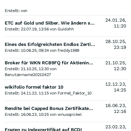
Erstellt: von
24.01.26,
ETC auf Gold und Silber. Wie ändern sich der Kurs wenn der Dollar zum Euro steigt oder fällt ?
11:20
Erstellt: 22.07.19, 13:56 von Guidohh
28.10.25,
Eines des Erfolgreichsten Endlos Zertifikate bei Wikifolio mit Zukunftsaussichten?
23:19
Erstellt: 10.06.25, 09:34 von freddy1989
Broker für WKN RCB9FQ für Aktienindex Ukraine gesucht
21.10.25,
12:30
Erstellt: 21.10.25, 12:30 von
Benutzername20210427
12.12.23,
wikifolio formel faktor 10
14:25
Erstellt: 24.11.23, 11:15 von Formel_Faktor_10
16.06.23,
Rendite bei Capped Bonus Zertifikaten auf US Aktien grob falsch
12:16
Erstellt: 16.06.23, 10:25 von wnusspickel
23.02.23,
Fragen zu Indexzertifikat auf BCDI