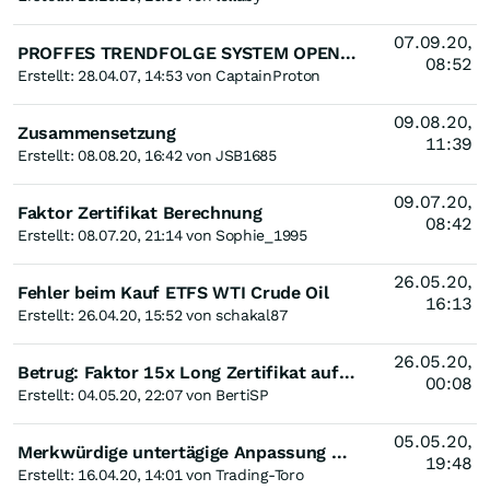
07.09.20,
PROFFES TRENDFOLGE SYSTEM OPEN END INDEX-ZERTIFIKAT AUF PROFFES TRENDFOLGE SYSTEM INDEX)
08:52
Erstellt: 28.04.07, 14:53 von CaptainProton
09.08.20,
Zusammensetzung
11:39
Erstellt: 08.08.20, 16:42 von JSB1685
09.07.20,
Faktor Zertifikat Berechnung
08:42
Erstellt: 08.07.20, 21:14 von Sophie_1995
26.05.20,
Fehler beim Kauf ETFS WTI Crude Oil
16:13
Erstellt: 26.04.20, 15:52 von schakal87
26.05.20,
Betrug: Faktor 15x Long Zertifikat auf WTI Rohöl NYMEX Rolling?
00:08
Erstellt: 04.05.20, 22:07 von BertiSP
05.05.20,
Merkwürdige untertägige Anpassung des Zertifikatspreises (Goldman Sachs)
19:48
Erstellt: 16.04.20, 14:01 von Trading-Toro