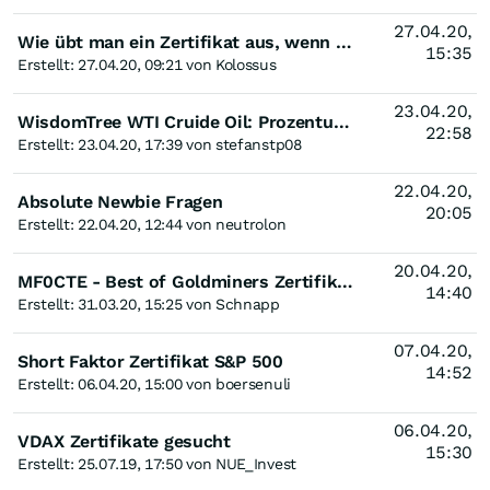
27.04.20,
Wie übt man ein Zertifikat aus, wenn man es bei einem Online-Broker gekauft hat?
15:35
Erstellt: 27.04.20, 09:21 von Kolossus
23.04.20,
WisdomTree WTI Cruide Oil: Prozentuale Abweichung zum Öl, warum?
22:58
Erstellt: 23.04.20, 17:39 von stefanstp08
22.04.20,
Absolute Newbie Fragen
20:05
Erstellt: 22.04.20, 12:44 von neutrolon
20.04.20,
MF0CTE - Best of Goldminers Zertifikat ausgenockt
14:40
Erstellt: 31.03.20, 15:25 von Schnapp
07.04.20,
Short Faktor Zertifikat S&P 500
14:52
Erstellt: 06.04.20, 15:00 von boersenuli
06.04.20,
VDAX Zertifikate gesucht
15:30
Erstellt: 25.07.19, 17:50 von NUE_Invest