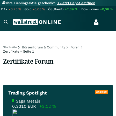
🎁 Ihre Lieblingsaktie geschenkt.
→ Jetzt Depot eröffnen
DAX
-0,25
%
Gold
-0,08
%
Öl (Brent)
+2,39
%
Dow Jones
+0,06
%
Börsenforum & Community
Foren
Startseite
Zertifikate - Seite 1
Zertifikate Forum
Trading Spotlight
Anzeige
Saga Metals
0,3310
EUR
+3,12
%