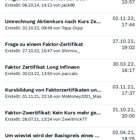
10:57
Erstellt: 06.10.14, 14:12 von jack90
02.11.22,
Umrechnung Aktienkurs nach Kurs Zertifikat
17:44
Erstellt: 31.10.22, 09:49 von Topp-Dipp
27.10.22,
Frage zu einem Faktor-Zertifikat
19:02
Erstellt: 27.10.22, 15:47 von Shimnu_
30.03.22,
Faktor Zertifikat Long Infineon
16:17
Erstellt: 30.03.22, 13:50 von paccalo
03.11.21,
Kursbildung von Faktorzertifikaten und handelbarkeit
17:37
Erstellt: 01.11.21, 22:16 von MoMoney2021_Mas
21.10.21,
Faktor-Zwertifikat: Kein Kurs mehr gestellt?!
20:00
Erstellt: 28.07.21, 13:24 von Zweitnick77
02.04.21,
Um wieviel wird der Basispreis eines Zertifikates pro Tag angepasst?
18:25