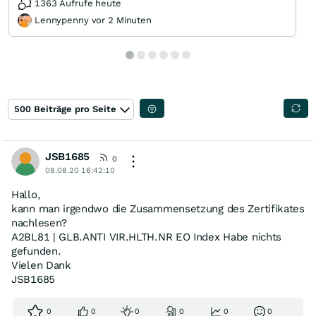
1363 Aufrufe heute
Lennypenny vor 2 Minuten
500 Beiträge pro Seite
JSB1685
0
08.08.20 16:42:10
Hallo,
kann man irgendwo die Zusammensetzung des Zertifikates
nachlesen?
A2BL81 | GLB.ANTI VIR.HLTH.NR EO Index Habe nichts
gefunden.
Vielen Dank
JSB1685
0
0
0
0
0
0