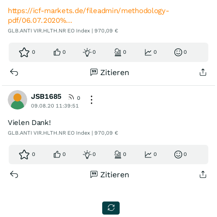
https://icf-markets.de/fileadmin/methodology-
pdf/06.07.2020%…
GLB.ANTI VIR.HLTH.NR EO Index | 970,09 €
0
0
0
0
0
0
Zitieren
JSB1685
0
09.08.20 11:39:51
Vielen Dank!
GLB.ANTI VIR.HLTH.NR EO Index | 970,09 €
0
0
0
0
0
0
Zitieren