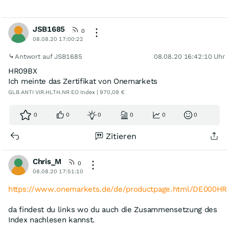
JSB1685
0
08.08.20 17:00:22
Antwort auf JSB1685
08.08.20 16:42:10 Uhr
HR09BX
Ich meinte das Zertifikat von Onemarkets
GLB.ANTI VIR.HLTH.NR EO Index | 970,09 €
0
0
0
0
0
0
Zitieren
Chris_M
0
08.08.20 17:51:10
https://www.onemarkets.de/de/productpage.html/DE000HR
da findest du links wo du auch die Zusammensetzung des
Index nachlesen kannst.