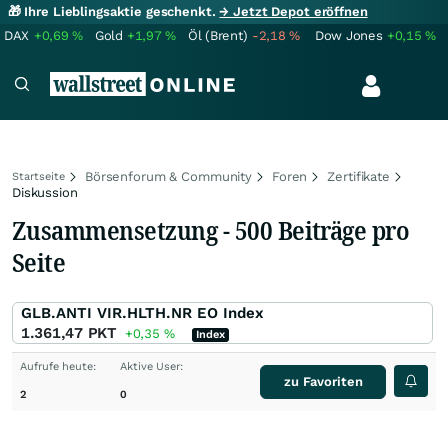
🎁 Ihre Lieblingsaktie geschenkt.
→ Jetzt Depot eröffnen
DAX
+0,69
%
Gold
+1,97
%
Öl (Brent)
-2,18
%
Dow Jones
+0,15
%
Börsenforum & Community
Foren
Zertifikate
Startseite
Diskussion
Zusammensetzung - 500 Beiträge pro
Seite
GLB.ANTI VIR.HLTH.NR EO Index
1.361,47
PKT
+0,35
%
Index
Aufrufe heute:
Aktive User:
zu Favoriten
2
0