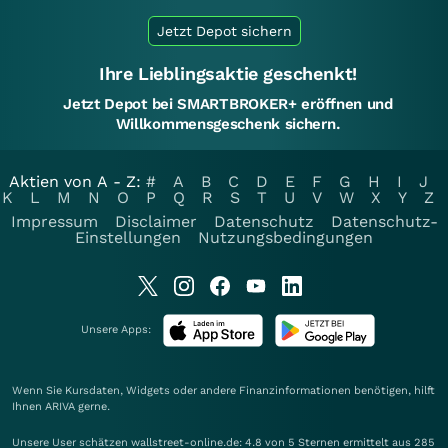
Jetzt Depot sichern
Ihre Lieblingsaktie geschenkt!
Jetzt Depot bei SMARTBROKER+ eröffnen und
Willkommensgeschenk sichern.
Aktien von A - Z:
#
A
B
C
D
E
F
G
H
I
J
K
L
M
N
O
P
Q
R
S
T
U
V
W
X
Y
Z
Impressum
Disclaimer
Datenschutz
Datenschutz-
Einstellungen
Nutzungsbedingungen
Unsere Apps:
Wenn Sie Kursdaten, Widgets oder andere Finanzinformationen benötigen, hilft
Ihnen
ARIVA
gerne.
Unsere User schätzen wallstreet-online.de: 4.8 von 5 Sternen ermittelt aus 285