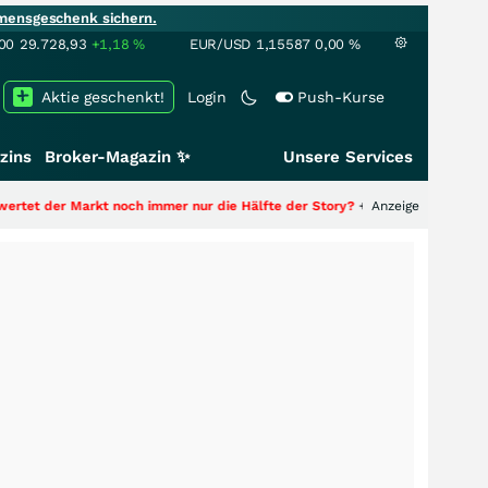
mensgeschenk sichern.
00
29.728,93
+1,18
%
EUR/USD
1,15587
0,00
%
Aktie geschenkt!
Login
Push-Kurse
zins
Broker-Magazin ✨
Unsere Services
arkt noch immer nur die Hälfte der Story?
+++
Anzeige