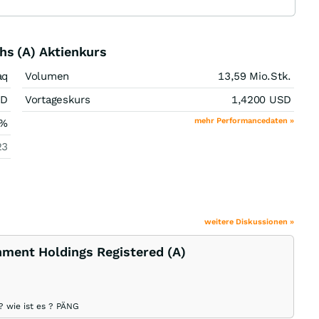
hs (A) Aktienkurs
aq
Volumen
13,59 Mio.
Stk.
SD
Vortageskurs
1,4200
USD
mehr Performancedaten »
%
23
weitere Diskussionen »
nment Holdings Registered (A)
? wie ist es ? PÄNG