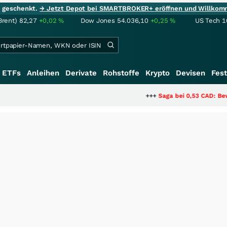
ie geschenkt.
→ Jetzt Depot bei SMARTBROKER+ eröffnen und Willkom
Brent)
82,27
+0,02
%
Dow Jones
54.036,10
+0,25
%
US Tech 1
ETFs
Anleihen
Derivate
Rohstoffe
Krypto
Devisen
Fest
+++
Saga bei 0,53 CAD: Bewertet der M