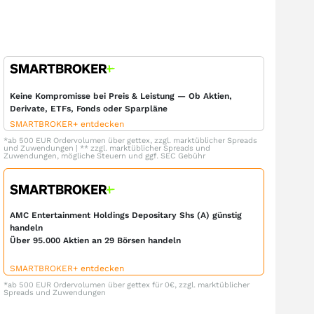
Keine Kompromisse bei Preis & Leistung — Ob Aktien,
Derivate, ETFs, Fonds oder Sparpläne
SMARTBROKER+ entdecken
*ab 500 EUR Ordervolumen über gettex, zzgl. marktüblicher Spreads
und Zuwendungen | ** zzgl. marktüblicher Spreads und
Zuwendungen, mögliche Steuern und ggf. SEC Gebühr
AMC Entertainment Holdings Depositary Shs (A) günstig
handeln
Über 95.000 Aktien an 29 Börsen handeln
SMARTBROKER+ entdecken
*ab 500 EUR Ordervolumen über gettex für 0€, zzgl. marktüblicher
Spreads und Zuwendungen