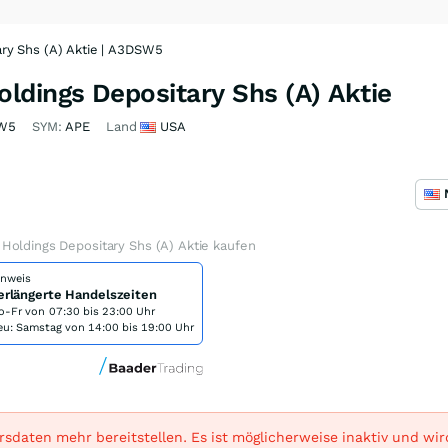
ry Shs (A) Aktie | A3DSW5
ldings Depositary Shs (A) Aktie
W5
SYM:
APE
Land
USA
Holdings Depositary Shs (A) Aktie kaufen
inweis
erlängerte Handelszeiten
o-Fr von
07:30 bis 23:00 Uhr
eu: Samstag von 14:00 bis 19:00 Uhr
sdaten mehr bereitstellen. Es ist möglicherweise inaktiv und wi