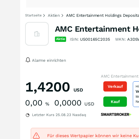
Aktien
AMC Entertainment Holdings Deposita
Startseite
AMC Entertainment Ho
Aktie
ISIN:
US00165C2035
WKN:
A3DS
Alarme einrichten
AMC Entertainment 
1,4200
Verkauf
H
USD
V
M
0,00
0,0000
Kauf
N
%
USD
Letzter Kurs
25.08.23
Nasdaq
Für dieses Wertpapier können wir keine Kur