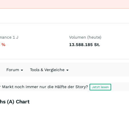
mance 1 J
Volumen (heute)
6
%
13.588.185
St.
Forum
Tools & Vergleiche
r Markt noch immer nur die Hälfte der Story?
Jetzt lesen
hs (A) Chart