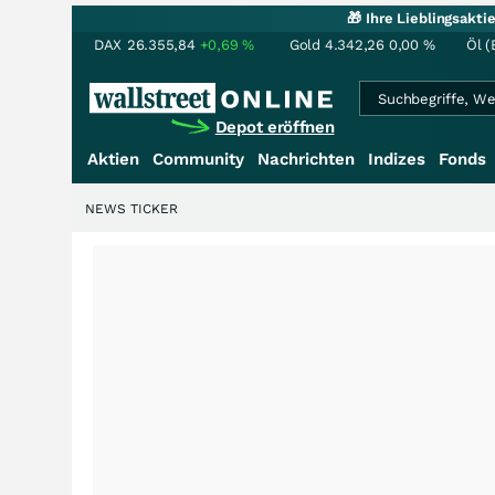
🎁 Ihre Lieblingsakt
DAX
26.355,84
+0,69
%
Gold
4.342,26
0,00
%
Öl (
Depot eröffnen
Aktien
Community
Nachrichten
Indizes
Fonds
NEWS TICKER