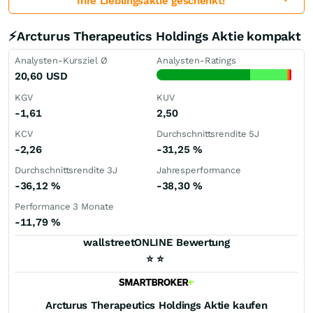
Ihre Lieblingsaktie geschenkt!
⚡Arcturus Therapeutics Holdings Aktie kompakt
Analysten-Kursziel Ø
Analysten-Ratings
20,60
USD
KGV
KUV
-1,61
2,50
KCV
Durchschnittsrendite 5J
-2,26
-31,25
%
Durchschnittsrendite 3J
Jahresperformance
-36,12
%
-38,30
%
Performance 3 Monate
-11,79
%
wallstreetONLINE Bewertung
⭐
⭐
Arcturus Therapeutics Holdings
Aktie kaufen