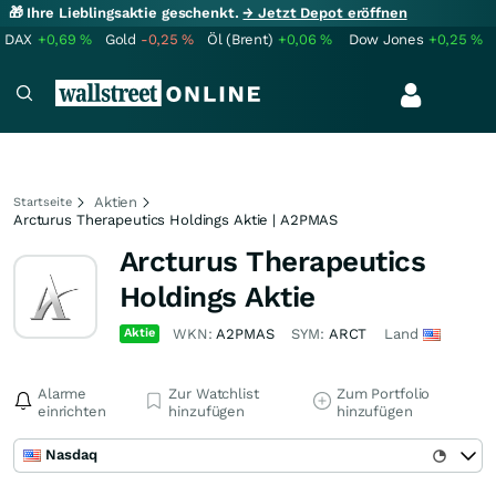
🎁 Ihre Lieblingsaktie geschenkt.
→ Jetzt Depot eröffnen
DAX
+0,69
%
Gold
-0,25
%
Öl (Brent)
+0,06
%
Dow Jones
+0,25
%
Aktien
Startseite
Arcturus Therapeutics Holdings Aktie | A2PMAS
Arcturus Therapeutics
Holdings Aktie
Aktie
WKN:
A2PMAS
SYM:
ARCT
Land
Alarme
Zur Watchlist
Zum Portfolio
einrichten
hinzufügen
hinzufügen
Nasdaq