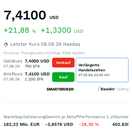
7,4100
USD
+21,88
+1,3300
%
USD
Letzter Kurs
08.08.26
Nasdaq
Arcturus Therapeutics Holdings Aktie kaufen
Geldkurs
7,4000
USD
Verkauf
Verlängerte
07.08.26
700
STK
Handelszeiten
Briefkurs
7,4100
USD
07:30 bis 23:00 Uhr
Kauf
07.08.26
1.200
STK
Marktkapitalisierung
Gewinn je Aktie
*
Performance 1 J
Volumen 
182,23 Mio.
EUR
-3,8576
USD
-38,30
%
402.830