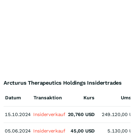
Arcturus Therapeutics Holdings Insidertrades
Datum
Transaktion
Kurs
Umsa
15.10.2024
15.10.2024
Insiderverkauf
20,760
USD
249.120,00
U
05.06.2024
05.06.2024
Insiderverkauf
45,00
USD
5.130,00
U