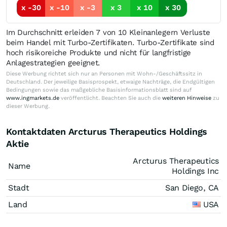
x -30
x -10
x -3
x 3
x 10
x 30
Im Durchschnitt erleiden 7 von 10 Kleinanlegern Verluste
beim Handel mit Turbo-Zertifikaten. Turbo-Zertifikate sind
hoch risikoreiche Produkte und nicht für langfristige
Anlagestrategien geeignet.
Diese Werbung richtet sich nur an Personen mit Wohn-/Geschäftssitz in
Deutschland. Der jeweilige Basisprospekt, etwaige Nachträge, die Endgültigen
Bedingungen sowie das maßgebliche Basisinformationsblatt sind auf
www.ingmarkets.de
veröffentlicht. Beachten Sie auch die
weiteren Hinweise
zu
dieser Werbung.
Kontaktdaten Arcturus Therapeutics Holdings
Aktie
Arcturus Therapeutics
Name
Holdings Inc
Stadt
San Diego, CA
Land
USA