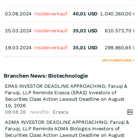
03.06.2024
03.06.2024
Insiderverkauf
40,01
USD
1.040.260,00
U
25.03.2024
25.03.2024
Insiderverkauf
35,02
USD
610.573,70
U
19.03.2024
19.03.2024
Insiderverkauf
35,01
USD
299.860,65
U
alle Insidertrades »
Branchen News: Biotechnologie
ERAS INVESTOR DEADLINE APPROACHING: Faruqi &
Faruqi, LLP Reminds Erasca (ERAS) Investors of
Securities Class Action Lawsuit Deadline on August
10, 2026
09.08.26
· newsfile ·
Erasca
ADMA INVESTOR DEADLINE APPROACHING: Faruqi &
Faruqi, LLP Reminds ADMA Biologics Investors of
Securities Class Action Lawsuit Deadline on August