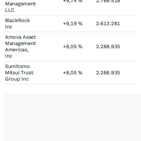
+9,74
%
2.769.518
Management
LLC
BlackRock
+9,19
%
2.613.281
Inc
Amova Asset
Management
+8,05
%
2.288.935
Americas,
Inc
Sumitomo
Mitsui Trust
+8,05
%
2.288.935
Group Inc