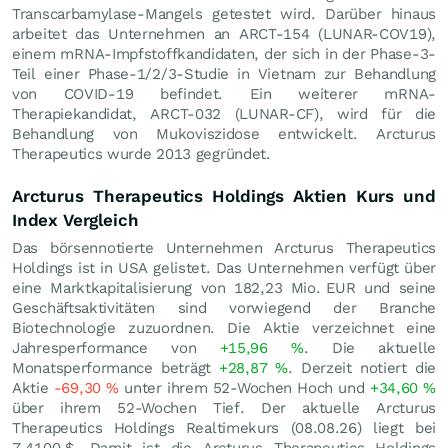
Transcarbamylase-Mangels getestet wird. Darüber hinaus
arbeitet das Unternehmen an ARCT-154 (LUNAR-COV19),
einem mRNA-Impfstoffkandidaten, der sich in der Phase-3-
Teil einer Phase-1/2/3-Studie in Vietnam zur Behandlung
von COVID-19 befindet. Ein weiterer mRNA-
Therapiekandidat, ARCT-032 (LUNAR-CF), wird für die
Behandlung von Mukoviszidose entwickelt. Arcturus
Therapeutics wurde 2013 gegründet.
Arcturus Therapeutics Holdings Aktien Kurs und
Index Vergleich
Das börsennotierte Unternehmen Arcturus Therapeutics
Holdings ist in USA gelistet. Das Unternehmen verfügt über
eine Marktkapitalisierung von 182,23 Mio.
EUR
und seine
Geschäftsaktivitäten sind vorwiegend der Branche
Biotechnologie zuzuordnen. Die Aktie verzeichnet eine
Jahresperformance von
+15,96
%
. Die aktuelle
Monatsperformance beträgt
+28,87
%
. Derzeit notiert die
Aktie
-69,30
%
unter ihrem 52-Wochen Hoch und
+34,60
%
über ihrem 52-Wochen Tief. Der aktuelle Arcturus
Therapeutics Holdings Realtimekurs (
08.08.26
) liegt bei
7,4100
$
. Damit ist die Arcturus Therapeutics Holdings