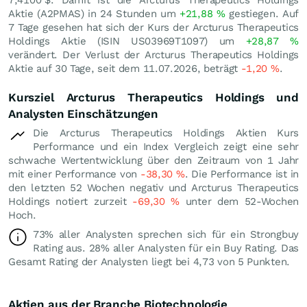
Aktie (A2PMAS) in 24 Stunden um
+21,88
%
gestiegen. Auf
7 Tage gesehen hat sich der Kurs der Arcturus Therapeutics
Holdings Aktie (ISIN US03969T1097) um
+28,87
%
verändert. Der Verlust der Arcturus Therapeutics Holdings
Aktie auf 30 Tage, seit dem 11.07.2026, beträgt
-1,20
%
.
Kursziel Arcturus Therapeutics Holdings und
Analysten Einschätzungen
Die Arcturus Therapeutics Holdings Aktien Kurs
Performance und ein Index Vergleich zeigt eine sehr
schwache Wertentwicklung über den Zeitraum von 1 Jahr
mit einer Performance von
-38,30
%
. Die Performance ist in
den letzten 52 Wochen negativ und Arcturus Therapeutics
Holdings notiert zurzeit
-69,30
%
unter dem 52-Wochen
Hoch.
73% aller Analysten sprechen sich für ein Strongbuy
Rating aus. 28% aller Analysten für ein Buy Rating. Das
Gesamt Rating der Analysten liegt bei 4,73 von 5 Punkten.
Aktien aus der Branche Biotechnologie