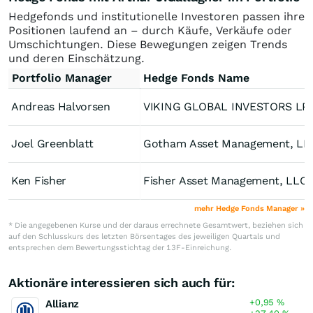
Hedgefonds und institutionelle Investoren passen ihre
Positionen laufend an – durch Käufe, Verkäufe oder
Umschichtungen. Diese Bewegungen zeigen Trends
und deren Einschätzung.
Portfolio Manager
Hedge Fonds Name
Andreas Halvorsen
VIKING GLOBAL INVESTORS LP
Joel Greenblatt
Gotham Asset Management, LL
Ken Fisher
Fisher Asset Management, LLC
mehr Hedge Fonds Manager »
* Die angegebenen Kurse und der daraus errechnete Gesamtwert, beziehen sich
auf den Schlusskurs des letzten Börsentages des jeweiligen Quartals und
entsprechen dem Bewertungsstichtag der 13F-Einreichung.
Aktionäre interessieren sich auch für:
+0,95
%
Allianz