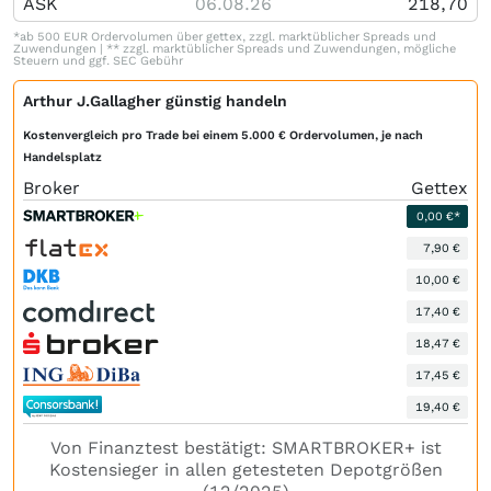
ASK
06.08.26
218,70
*ab 500 EUR Ordervolumen über gettex, zzgl. marktüblicher Spreads und
Zuwendungen | ** zzgl. marktüblicher Spreads und Zuwendungen, mögliche
Steuern und ggf. SEC Gebühr
Arthur J.Gallagher günstig handeln
Kostenvergleich pro Trade bei einem 5.000 € Ordervolumen, je nach
Handelsplatz
Broker
Gettex
0,00 €*
7,90 €
10,00 €
17,40 €
18,47 €
17,45 €
19,40 €
Von Finanztest bestätigt: SMARTBROKER+ ist
Kostensieger in allen getesteten Depotgrößen