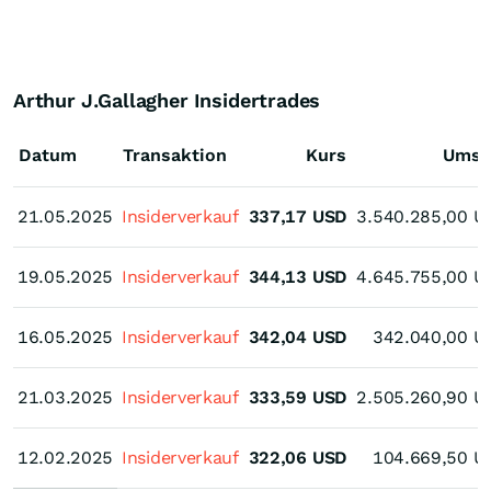
Arthur J.Gallagher Insidertrades
Datum
Transaktion
Kurs
Umsa
21.05.2025
21.05.2025
Insiderverkauf
337,17
USD
3.540.285,00
U
19.05.2025
19.05.2025
Insiderverkauf
344,13
USD
4.645.755,00
U
16.05.2025
16.05.2025
Insiderverkauf
342,04
USD
342.040,00
U
21.03.2025
21.03.2025
Insiderverkauf
333,59
USD
2.505.260,90
U
12.02.2025
12.02.2025
Insiderverkauf
322,06
USD
104.669,50
U