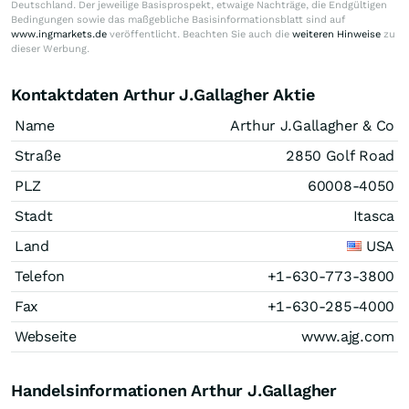
Deutschland. Der jeweilige Basisprospekt, etwaige Nachträge, die Endgültigen
Bedingungen sowie das maßgebliche Basisinformationsblatt sind auf
www.ingmarkets.de
veröffentlicht. Beachten Sie auch die
weiteren Hinweise
zu
dieser Werbung.
Kontaktdaten Arthur J.Gallagher Aktie
Name
Arthur J.Gallagher & Co
Straße
2850 Golf Road
PLZ
60008-4050
Stadt
Itasca
Land
USA
Telefon
+1-630-773-3800
Fax
+1-630-285-4000
Webseite
www.ajg.com
Handelsinformationen Arthur J.Gallagher