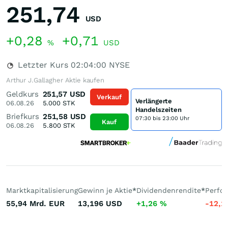
251,74
USD
+0,28
+0,71
%
USD
Letzter Kurs
02:04:00
NYSE
Arthur J.Gallagher Aktie kaufen
Geldkurs
251,57
USD
Verkauf
Verlängerte
06.08.26
5.000
STK
Handelszeiten
Briefkurs
251,58
USD
07:30 bis 23:00 Uhr
Kauf
06.08.26
5.800
STK
Marktkapitalisierung
Gewinn je Aktie
*
Dividendenrendite
*
Perfo
55,94 Mrd.
EUR
13,196
USD
+1,26
%
-12,1