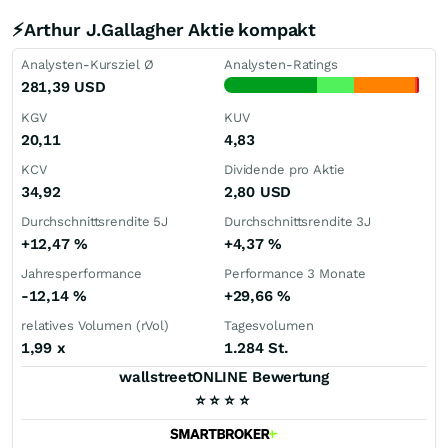
⚡Arthur J.Gallagher Aktie kompakt
Analysten-Kursziel Ø
Analysten-Ratings
281,39
USD
KGV
KUV
20,11
4,83
KCV
Dividende pro Aktie
34,92
2,80
USD
Durchschnittsrendite 5J
Durchschnittsrendite 3J
+12,47
%
+4,37
%
Jahresperformance
Performance 3 Monate
-12,14
%
+29,66
%
relatives Volumen (rVol)
Tagesvolumen
1,99
x
1.284 St.
wallstreetONLINE Bewertung
⭐
⭐
⭐
⭐