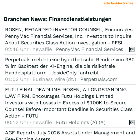
alle Insidertrades »
Branchen News: Finanzdienstleistungen
ROSEN, REGARDED INVESTOR COUNSEL, Encourages
PennyMac Financial Services, Inc. Investors to Inquire
About Securities Class Action Investigation - PFSI
02:46 Uhr · newsfile ·
PennyMac Financial Services
Perpetuals meldet eine hypothetische Rendite von 380
% im Backtest der KI-Engine, die die risikofreie
Handelsplattform „UpsideOnly“ antreibt
01:02 Uhr · Business Wire (dt.) ·
Perpetuals.com
FUTU FINAL DEADLINE: ROSEN, A LONGSTANDING
LAW FIRM, Encourages Futu Holdings Limited
Investors with Losses in Excess of $100K to Secure
Counsel Before Important Deadline in Securities Class
Action - FUTU
00:12 Uhr · newsfile ·
Futu Holdings (A) (A)
AGF Reports July 2026 Assets Under Management and
Fee-Earning Assets