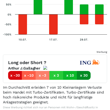
50%
0%
-50%
-100%
10.07.
17.07.
29.07.
Werbung
Long oder Short ?
Arthur J.Gallagher
x -30
x -10
x -3
x 3
x 10
x 30
Im Durchschnitt erleiden 7 von 10 Kleinanlegern Verluste
beim Handel mit Turbo-Zertifikaten. Turbo-Zertifikate sind
hoch risikoreiche Produkte und nicht für langfristige
Anlagestrategien geeignet.
Diese Werbung richtet sich nur an Personen mit Wohn-/Geschäftssitz in