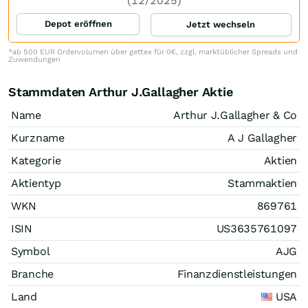
(12/2025)
Depot eröffnen
Jetzt wechseln
*ab 500 EUR Ordervolumen über gettex für 0€, zzgl. marktüblicher Spreads und
Zuwendungen
Stammdaten Arthur J.Gallagher Aktie
Name
Arthur J.Gallagher & Co
Kurzname
A J Gallagher
Kategorie
Aktien
Aktientyp
Stammaktien
WKN
869761
ISIN
US3635761097
Symbol
AJG
Branche
Finanzdienstleistungen
Land
USA