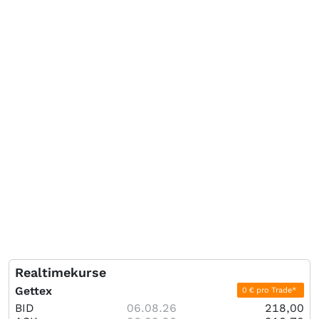
Realtimekurse
Gettex
0 € pro Trade*
BID
06.08.26
218,00