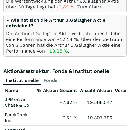
Die Wertentwicklung der Arthur J.Gallagher Aktie
über 30 Tage liegt bei
-0,89
%
.
Zum Chart
Wie hat sich die Arthur J.Gallagher Aktie
entwickelt?
Die Arthur J.Gallagher Aktie verbucht über 1 Jahr
eine Performance von -12,14
%
. Über den Zeitraum
von 3 Jahren hat die Arthur J.Gallagher Aktie eine
Performance von
+13,25
%
.
Aktionärsstruktur: Fonds & Institutionelle
Institutionelle
Fonds
Name
% Aktien Gesamt
Anzahl Aktien
Verän
JPMorgan
+7,62
%
19.568.047
Chase & Co
BlackRock
+7,51
%
19.307.796
Inc