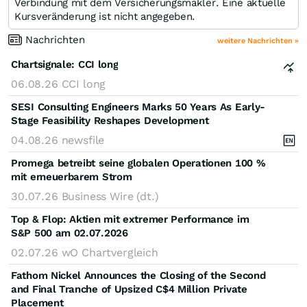
Verbindung mit dem Versicherungsmakler. Eine aktuelle
Kursveränderung ist nicht angegeben.
Nachrichten
weitere Nachrichten »
Chartsignale:
CCI long
06.08.26
CCI long
SESI Consulting Engineers Marks 50 Years As Early-
Stage Feasibility Reshapes Development
04.08.26
newsfile
Promega betreibt seine globalen Operationen 100 %
mit erneuerbarem Strom
30.07.26
Business Wire (dt.)
Top & Flop: Aktien mit extremer Performance im
S&P 500 am 02.07.2026
02.07.26
wO Chartvergleich
Fathom Nickel Announces the Closing of the Second
and Final Tranche of Upsized C$4 Million Private
Placement