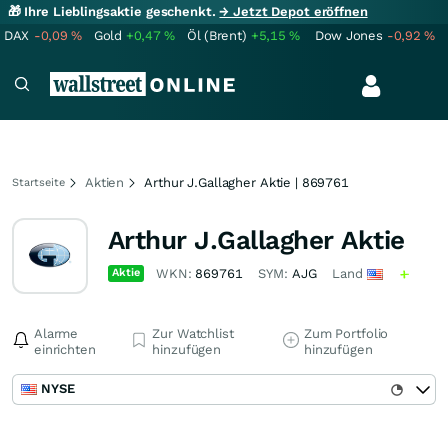
🎁 Ihre Lieblingsaktie geschenkt.
→ Jetzt Depot eröffnen
DAX
-0,09
%
Gold
+0,47
%
Öl (Brent)
+5,15
%
Dow Jones
-0,92
%
Aktien
Arthur J.Gallagher Aktie | 869761
Startseite
Arthur J.Gallagher Aktie
Aktie
WKN:
869761
SYM:
AJG
Land
Alarme
Zur Watchlist
Zum Portfolio
einrichten
hinzufügen
hinzufügen
NYSE