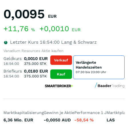
0,0095
EUR
+11,76
+0,0010
%
EUR
Letzter Kurs
16:54:00
Lang & Schwarz
Vanadium Resources Aktie kaufen
Geldkurs
0,0010
EUR
Verkauf
Verlängerte
16:54:00
375.000
STK
Handelszeiten
Briefkurs
0,0180
EUR
07:30 bis 23:00 Uhr
Kauf
16:54:00
375.000
STK
Marktkapitalisierung
Gewinn je Aktie
Performance 1 J
Martktplat
6,36 Mio.
EUR
-0,0050
AUD
-58,54
%
LAS