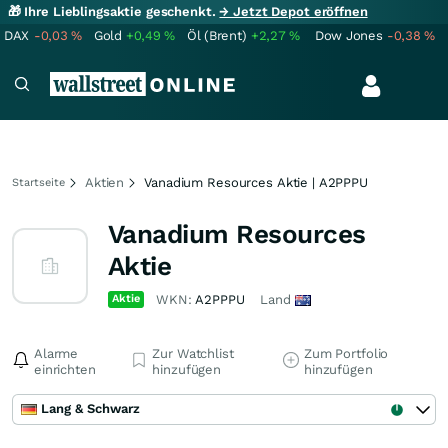
🎁 Ihre Lieblingsaktie geschenkt.
→ Jetzt Depot eröffnen
DAX
-0,03
%
Gold
+0,49
%
Öl (Brent)
+2,27
%
Dow Jones
-0,38
%
Aktien
Vanadium Resources Aktie | A2PPPU
Startseite
Vanadium Resources
Aktie
Aktie
WKN:
A2PPPU
Land
Alarme
Zur Watchlist
Zum Portfolio
einrichten
hinzufügen
hinzufügen
Lang & Schwarz