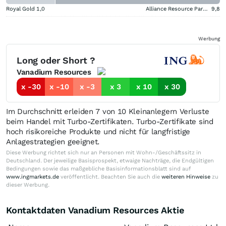
Royal Gold
1,0
Alliance Resource Partners
9,8
Werbung
Long oder Short ?
Vanadium Resources
x -30
x -10
x -3
x 3
x 10
x 30
Im Durchschnitt erleiden 7 von 10 Kleinanlegern Verluste
beim Handel mit Turbo-Zertifikaten. Turbo-Zertifikate sind
hoch risikoreiche Produkte und nicht für langfristige
Anlagestrategien geeignet.
Diese Werbung richtet sich nur an Personen mit Wohn-/Geschäftssitz in
Deutschland. Der jeweilige Basisprospekt, etwaige Nachträge, die Endgültigen
Bedingungen sowie das maßgebliche Basisinformationsblatt sind auf
www.ingmarkets.de
veröffentlicht. Beachten Sie auch die
weiteren Hinweise
zu
dieser Werbung.
Kontaktdaten Vanadium Resources Aktie