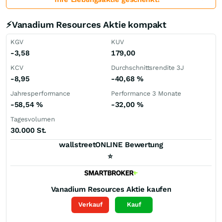
⚡Vanadium Resources Aktie kompakt
KGV
KUV
-3,58
179,00
KCV
Durchschnittsrendite 3J
-8,95
-40,68
%
Jahresperformance
Performance 3 Monate
-58,54
%
-32,00
%
Tagesvolumen
30.000 St.
wallstreetONLINE Bewertung
⭐
Vanadium Resources
Aktie kaufen
Verkauf
Kauf