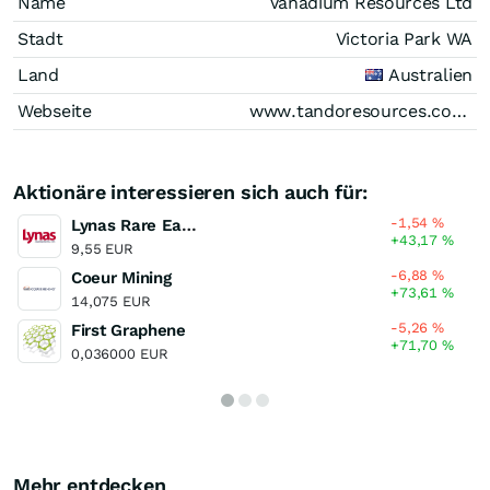
Name
Vanadium Resources Ltd
Stadt
Victoria Park WA
Land
Australien
Webseite
www.tandoresources.com.au
Aktionäre interessieren sich auch für:
-1,54
%
Lynas Rare Earths
+43,17
%
9,55 EUR
-6,88
%
Coeur Mining
+73,61
%
14,075 EUR
-5,26
%
First Graphene
+71,70
%
0,036000 EUR
Mehr entdecken