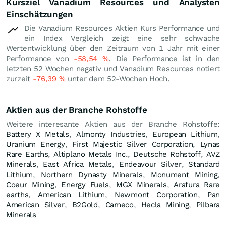
Kursziel Vanadium Resources und Analysten
Einschätzungen
Die Vanadium Resources Aktien Kurs Performance und
ein Index Vergleich zeigt eine sehr schwache
Wertentwicklung über den Zeitraum von 1 Jahr mit einer
Performance von
-58,54
%
. Die Performance ist in den
letzten 52 Wochen negativ und Vanadium Resources notiert
zurzeit
-76,39
%
unter dem 52-Wochen Hoch.
Aktien aus der Branche Rohstoffe
Weitere interesante Aktien aus der Branche Rohstoffe:
Battery X Metals
,
Almonty Industries
,
European Lithium
,
Uranium Energy
,
First Majestic Silver Corporation
,
Lynas
Rare Earths
,
Altiplano Metals Inc.
,
Deutsche Rohstoff
,
AVZ
Minerals
,
East Africa Metals
,
Endeavour Silver
,
Standard
Lithium
,
Northern Dynasty Minerals
,
Monument Mining
,
Coeur Mining
,
Energy Fuels
,
MGX Minerals
,
Arafura Rare
earths
,
American Lithium
,
Newmont Corporation
,
Pan
American Silver
,
B2Gold
,
Cameco
,
Hecla Mining
,
Pilbara
Minerals