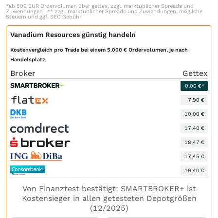
*ab 500 EUR Ordervolumen über gettex, zzgl. marktüblicher Spreads und
Zuwendungen | ** zzgl. marktüblicher Spreads und Zuwendungen, mögliche
Steuern und ggf. SEC Gebühr
Vanadium Resources günstig handeln
Kostenvergleich pro Trade bei einem 5.000 € Ordervolumen, je nach
Handelsplatz
Broker
Gettex
0,00 €*
7,90 €
10,00 €
17,40 €
18,47 €
17,45 €
19,40 €
Von Finanztest bestätigt: SMARTBROKER+ ist
Kostensieger in allen getesteten Depotgrößen
(12/2025)