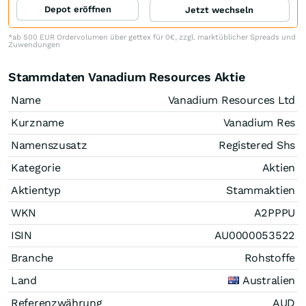
Depot eröffnen
Jetzt wechseln
*ab 500 EUR Ordervolumen über gettex für 0€, zzgl. marktüblicher Spreads und
Zuwendungen
Stammdaten Vanadium Resources Aktie
Name
Vanadium Resources Ltd
Kurzname
Vanadium Res
Namenszusatz
Registered Shs
Kategorie
Aktien
Aktientyp
Stammaktien
WKN
A2PPPU
ISIN
AU0000053522
Branche
Rohstoffe
Land
Australien
Referenzwährung
AUD