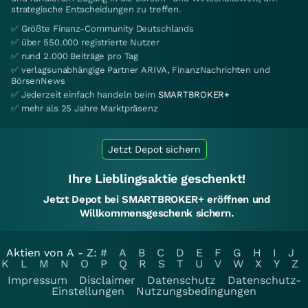
strategische Entscheidungen zu treffen.
✅ Größte Finanz-Community Deutschlands
✅ über 550.000 registrierte Nutzer
✅ rund 2.000 Beiträge pro Tag
✅ verlagsunabhängige Partner ARIVA, FinanzNachrichten und
BörsenNews
✅ Jederzeit einfach handeln beim
SMARTBROKER+
✅ mehr als 25 Jahre Marktpräsenz
Jetzt Depot sichern
Ihre Lieblingsaktie geschenkt!
Jetzt Depot bei SMARTBROKER+ eröffnen und
Willkommensgeschenk sichern.
Aktien von A - Z:
#
A
B
C
D
E
F
G
H
I
J
K
L
M
N
O
P
Q
R
S
T
U
V
W
X
Y
Z
Impressum
Disclaimer
Datenschutz
Datenschutz-
Einstellungen
Nutzungsbedingungen