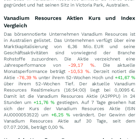
gegründet und hat seinen Sitz in Victoria Park, Australien.
Vanadium Resources Aktien Kurs und Index
Vergleich
Das börsennotierte Unternehmen Vanadium Resources ist
in Australien gelistet. Das Unternehmen verfügt über eine
Marktkapitalisierung von 6,36 Mio.
EUR
und seine
Geschäftsaktivitäten sind vorwiegend der Branche
Rohstoffe zuzuordnen. Die Aktie verzeichnet eine
Jahresperformance von
-29,17
%
. Die aktuelle
Monatsperformance beträgt
-10,53
%
. Derzeit notiert die
Aktie
-76,39
%
unter ihrem 52-Wochen Hoch und
+41,67
%
über ihrem 52-Wochen Tief. Der aktuelle Vanadium
Resources Realtimekurs (16:54:00) liegt bei 0,0095
€
.
Damit ist die Vanadium Resources Aktie (A2PPPU) in 24
Stunden um
+11,76
%
gestiegen. Auf 7 Tage gesehen hat
sich der Kurs der Vanadium Resources Aktie (ISIN
AU0000053522) um
+6,25
%
verändert. Der Gewinn der
Vanadium Resources Aktie auf 30 Tage, seit dem
07.07.2026, beträgt
0,00
%
.