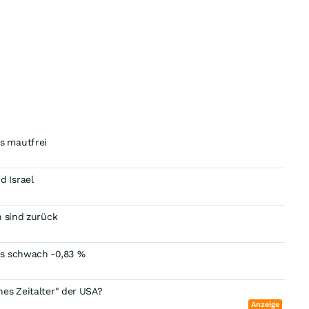
s mautfrei
 Israel
n sind zurück
es schwach -0,83 %
es Zeitalter" der USA?
Anzeige