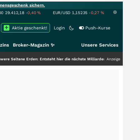
mensgeschenk sichern.
00
29.412,18
-0,40
%
EUR/USD
1,15235
-0,27
%
Aktie geschenkt!
Login
Push-Kurse
zins
Broker-Magazin ✨
Unsere Services
 Erden: Entsteht hier die nächste Milliardenstory?
+++
Anzeige