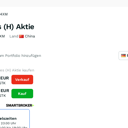
0M4XM
s (H) Aktie
XM
Land
China
m Portfolio hinzufügen
ces (H) Aktie kaufen
EUR
Verkauf
STK
EUR
Kauf
STK
elszeiten
s 23:00 Uhr
:00 bis 19:00 Uhr