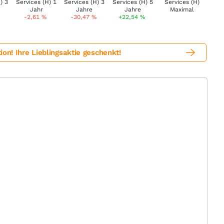
-2,61
%
-30,47
%
+22,54
%
! Ihre Lieblingsaktie geschenkt!