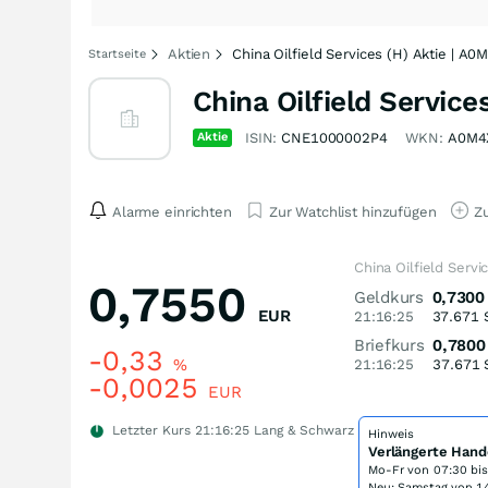
Aktien
China Oilfield Services (H) Aktie | A
Startseite
China Oilfield Service
Aktie
ISIN:
CNE1000002P4
WKN:
A0M4
Alarme einrichten
Zur Watchlist hinzufügen
Zu
China Oilfield Servi
0,7550
Geldkurs
0,7300
EUR
21:16:25
37.671
Briefkurs
0,7800
-0,33
%
21:16:25
37.671
-0,0025
EUR
Letzter Kurs
21:16:25
Lang & Schwarz
Hinweis
Verlängerte Hand
Mo-Fr von
07:30 bi
Neu: Samstag von 14