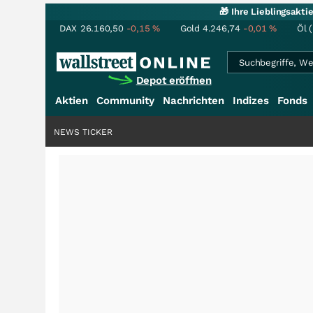
🎁 Ihre Lieblingsakt
DAX
26.160,50
-0,15
%
Gold
4.246,74
-0,01
%
Öl 
Depot eröffnen
Aktien
Community
Nachrichten
Indizes
Fonds
NEWS TICKER