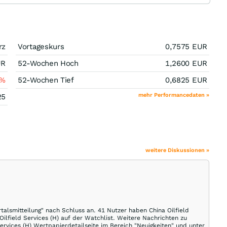
rz
Vortageskurs
0,7575
EUR
UR
52-Wochen Hoch
1,2600
EUR
%
52-Wochen Tief
0,6825
EUR
mehr Performancedaten »
25
weitere Diskussionen »
rtalsmitteilung" nach Schluss an. 41 Nutzer haben China Oilfield
Oilfield Services (H) auf der Watchlist. Weitere Nachrichten zu
 Services (H) Wertpapierdetailseite im Bereich "Neuigkeiten" und unter