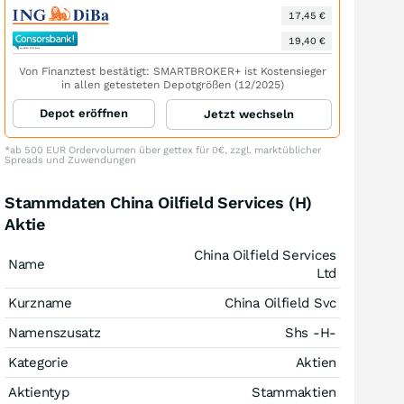
17,45 €
19,40 €
Von Finanztest bestätigt: SMARTBROKER+ ist Kostensieger
in allen getesteten Depotgrößen (12/2025)
Depot eröffnen
Jetzt wechseln
*ab 500 EUR Ordervolumen über gettex für 0€, zzgl. marktüblicher
Spreads und Zuwendungen
Stammdaten China Oilfield Services (H)
Aktie
China Oilfield Services
Name
Ltd
Kurzname
China Oilfield Svc
Namenszusatz
Shs -H-
Kategorie
Aktien
Aktientyp
Stammaktien