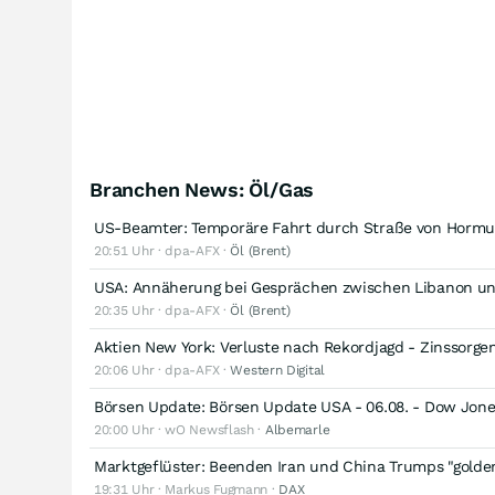
Branchen News: Öl/Gas
US-Beamter: Temporäre Fahrt durch Straße von Hormu
20:51 Uhr · dpa-AFX ·
Öl (Brent)
USA: Annäherung bei Gesprächen zwischen Libanon und
20:35 Uhr · dpa-AFX ·
Öl (Brent)
Aktien New York: Verluste nach Rekordjagd - Zinssorge
20:06 Uhr · dpa-AFX ·
Western Digital
Börsen Update: Börsen Update USA - 06.08. - Dow Jon
20:00 Uhr · wO Newsflash ·
Albemarle
Marktgeflüster: Beenden Iran und China Trumps "golden
19:31 Uhr · Markus Fugmann ·
DAX