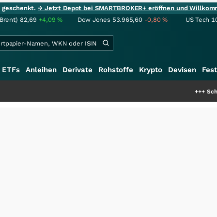
ie geschenkt.
→ Jetzt Depot bei SMARTBROKER+ eröffnen und Willkom
(Brent)
82,69
+4,09
%
Dow Jones
53.965,60
-0,80
%
US Tech 1
ETFs
Anleihen
Derivate
Rohstoffe
Krypto
Devisen
Fest
+++
Schwere Seltene