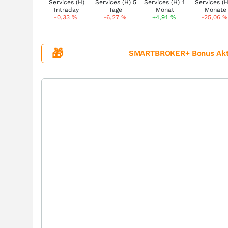
-0,33
%
-6,27
%
+4,91
%
-25,06
%
🎁
SMARTBROKER+ Bonus Aktion