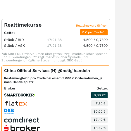
Realtimekurse
Realtimekurs öffnen
0 € pro Trade*
Gettex
Stück /
BID
17:21:38
4.500
/
0,7300
Stück /
ASK
17:21:38
4.500
/
0,7800
*ab 500 EUR Ordervolumen über gettex, zzgl. marktüblicher Spreads
und Zuwendungen | ** zzgl. marktüblicher Spreads und
Zuwendungen, mögliche Steuern und ggf. SEC Gebühr
China Oilfield Services (H) günstig handeln
Kostenvergleich pro Trade bei einem 5.000 € Ordervolumen, je
nach Handelsplatz
Broker
Gettex
0,00 €*
7,90 €
10,00 €
17,40 €
18,47 €