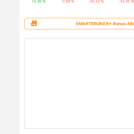
+1,35
%
-7,59
%
-15,12
%
-41,01
%
🎁
SMARTBROKER+ Bonus Aktion