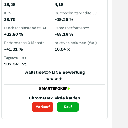
18,26
4,16
KCV
Durchschnittsrendite 5J
39,75
-19,25
%
Durchschnittsrendite 3J
Jahresperformance
+22,80
%
-68,16
%
Performance 3 Monate
relatives Volumen (rVol)
-41,01
%
10,04
x
Tagesvolumen
932.941 St.
wallstreetONLINE Bewertung
⭐
⭐
⭐
⭐
ChromaDex
Aktie kaufen
Verkauf
Kauf