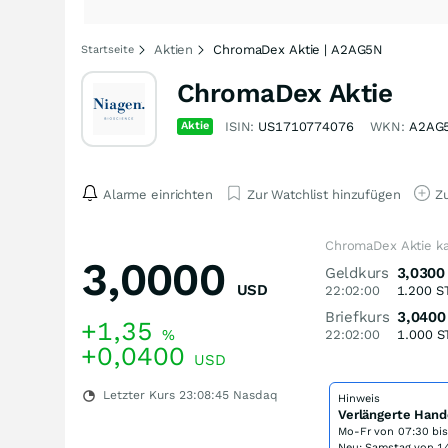
Aktien
ChromaDex Aktie | A2AG5N
Startseite
ChromaDex Aktie
Aktie
ISIN:
US1710774076
WKN:
A2AG
Alarme einrichten
Zur Watchlist hinzufügen
Zu
ChromaDex Aktie k
3,0000
Geldkurs
3,0300
USD
22:02:00
1.200
S
Briefkurs
3,0400
+1,35
%
22:02:00
1.000
S
+0,0400
USD
Letzter Kurs
23:08:45
Nasdaq
Hinweis
Verlängerte Hand
Mo-Fr von
07:30 bi
Neu: Samstag von 14