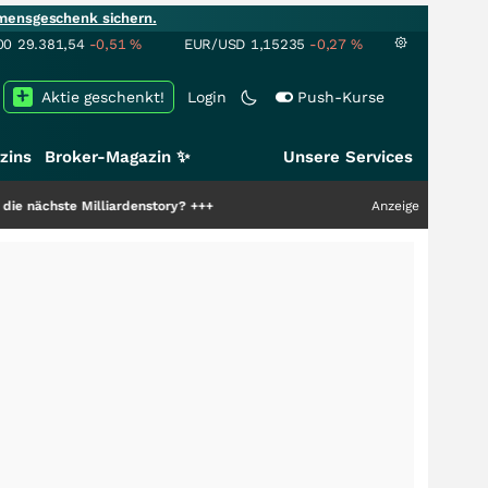
mensgeschenk sichern.
00
29.381,54
-0,51
%
EUR/USD
1,15235
-0,27
%
Aktie geschenkt!
Login
Push-Kurse
zins
Broker-Magazin ✨
Unsere Services
Milliardenstory?
+++
Anzeige