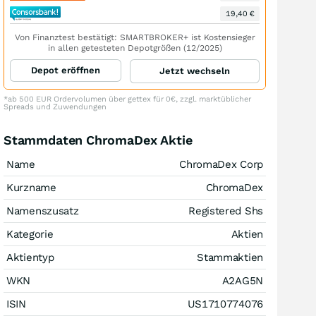
19,40 €
Von Finanztest bestätigt: SMARTBROKER+ ist Kostensieger
in allen getesteten Depotgrößen (12/2025)
Depot eröffnen
Jetzt wechseln
*ab 500 EUR Ordervolumen über gettex für 0€, zzgl. marktüblicher
Spreads und Zuwendungen
Stammdaten ChromaDex Aktie
Name
ChromaDex Corp
Kurzname
ChromaDex
Namenszusatz
Registered Shs
Kategorie
Aktien
Aktientyp
Stammaktien
WKN
A2AG5N
ISIN
US1710774076