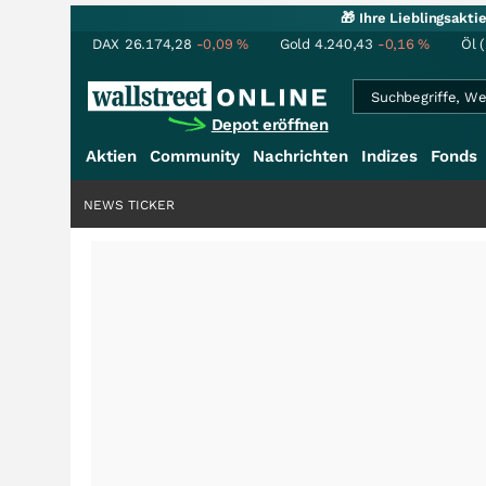
🎁 Ihre Lieblingsakt
DAX
26.174,28
-0,09
%
Gold
4.240,43
-0,16
%
Öl 
Depot eröffnen
Aktien
Community
Nachrichten
Indizes
Fonds
NEWS TICKER