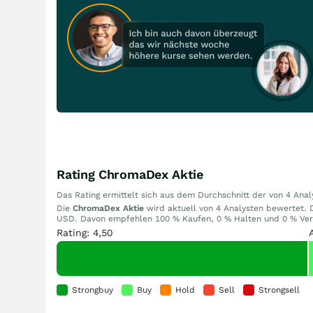
Rating ChromaDex Aktie
Das Rating ermittelt sich aus dem Durchschnitt der von 4 An
Die
ChromaDex Aktie
wird aktuell von 4 Analysten bewertet. Da
USD. Davon empfehlen 100 % Kaufen, 0 % Halten und 0 % Verka
Rating: 4,50
Strongbuy
Buy
Hold
Sell
Strongsell