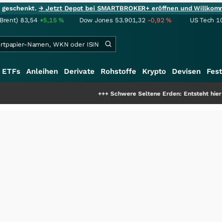
ie geschenkt.
→ Jetzt Depot bei SMARTBROKER+ eröffnen und Willkom
(Brent)
83,54
+5,15
%
Dow Jones
53.901,32
-0,92
%
US Tech 1
ETFs
Anleihen
Derivate
Rohstoffe
Krypto
Devisen
Fest
+++
Schwere Seltene Erden: Entsteht hier die nächste 