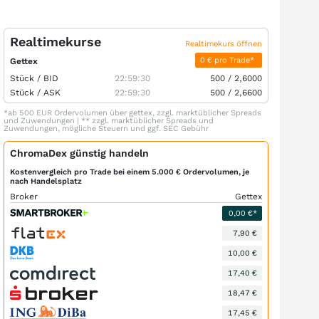
Realtimekurse
Realtimekurs öffnen
0 € pro Trade*
Gettex
Stück /
BID
22:59:30
500
/
2,6000
Stück /
ASK
22:59:30
500
/
2,6600
*ab 500 EUR Ordervolumen über gettex, zzgl. marktüblicher Spreads
und Zuwendungen | ** zzgl. marktüblicher Spreads und
Zuwendungen, mögliche Steuern und ggf. SEC Gebühr
ChromaDex günstig handeln
Kostenvergleich pro Trade bei einem 5.000 € Ordervolumen, je
nach Handelsplatz
Broker
Gettex
0,00 €*
7,90 €
10,00 €
17,40 €
18,47 €
17,45 €