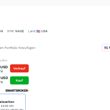
5N
SYM:
NAGE
Land
USA
m Portfolio hinzufügen
aufen
USD
Verkauf
TK
USD
Kauf
TK
elszeiten
s 23:00 Uhr
:00 bis 19:00 Uhr