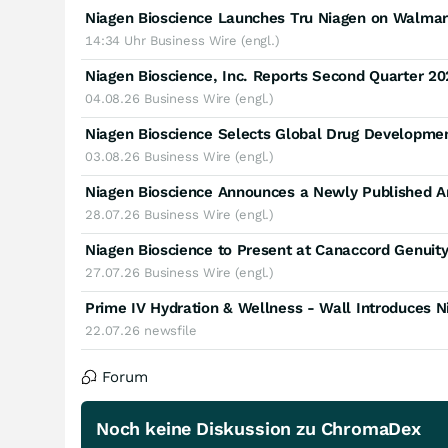
14:34 Uhr
Business Wire (engl.)
Niagen Bioscience, Inc. Reports Second Quarter 20
04.08.26
Business Wire (engl.)
03.08.26
Business Wire (engl.)
28.07.26
Business Wire (engl.)
Niagen Bioscience to Present at Canaccord Genuit
27.07.26
Business Wire (engl.)
22.07.26
newsfile
Forum
Noch keine Diskussion zu ChromaDex