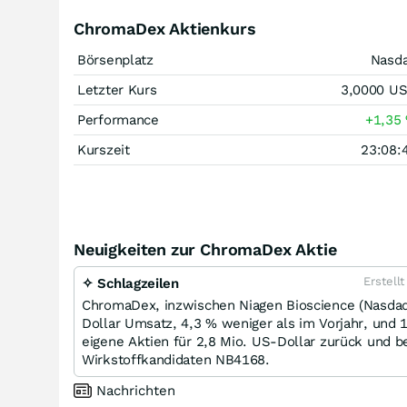
ChromaDex Aktienkurs
Börsenplatz
Nasd
Letzter Kurs
3,0000
U
Performance
+1,35
Kurszeit
23:08:
Neuigkeiten zur ChromaDex Aktie
Erstell
✧ Schlagzeilen
ChromaDex, inzwischen Niagen Bioscience (Nasdaq:
Dollar Umsatz, 4,3 % weniger als im Vorjahr, und
eigene Aktien für 2,8 Mio. US-Dollar zurück und b
Wirkstoffkandidaten NB4168.
Nachrichten