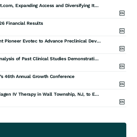
Niagen Bioscience Launches Tru Niagen on Walmart.com, Expanding Access and Diversifying Its E-commerce Marketplace Presence
26 Financial Results
Niagen Bioscience Selects Global Drug Development Pioneer Evotec to Advance Preclinical Development for NB4168
Niagen Bioscience Announces a Newly Published Analysis of Past Clinical Studies Demonstrating Niagen (Patented Nicotinamide Riboside, NR) Supplementation Improved a Muscle-Specific Marker of Biological Aging
y’s 46th Annual Growth Conference
Prime IV Hydration & Wellness - Wall Introduces Niagen IV Therapy in Wall Township, NJ, to Expand Wellness Options