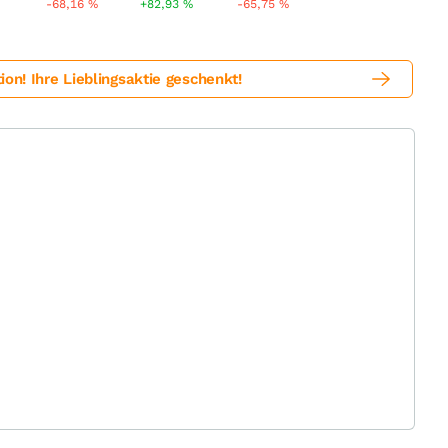
-68,16
%
+82,93
%
-65,75
%
! Ihre Lieblingsaktie geschenkt!