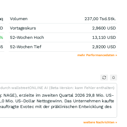
aq
Volumen
237,00 Tsd.
Stk.
SD
Vortageskurs
2,9600
USD
%
52-Wochen Hoch
13,110
USD
45
52-Wochen Tief
2,9200
USD
mehr Performancedaten »
t durch wallstreetONLINE AI (Beta-Version: kann Fehler enthalten)
 NAGE), erzielte im zweiten Quartal 2026 29,8 Mio. US-
 1,0 Mio. US-Dollar Nettogewinn. Das Unternehmen kaufte
eauftragte Evotec mit der präklinischen Entwicklung des
weitere Nachrichten »