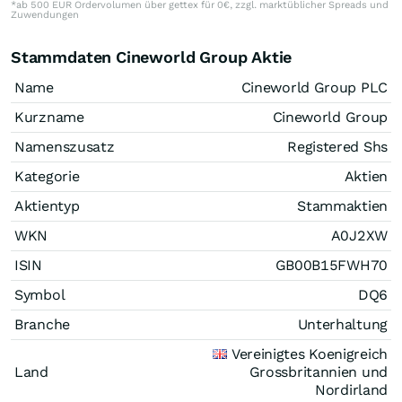
*ab 500 EUR Ordervolumen über gettex für 0€, zzgl. marktüblicher Spreads und
Zuwendungen
Stammdaten Cineworld Group Aktie
Name
Cineworld Group PLC
Kurzname
Cineworld Group
Namenszusatz
Registered Shs
Kategorie
Aktien
Aktientyp
Stammaktien
WKN
A0J2XW
ISIN
GB00B15FWH70
Symbol
DQ6
Branche
Unterhaltung
Vereinigtes Koenigreich
Land
Grossbritannien und
Nordirland