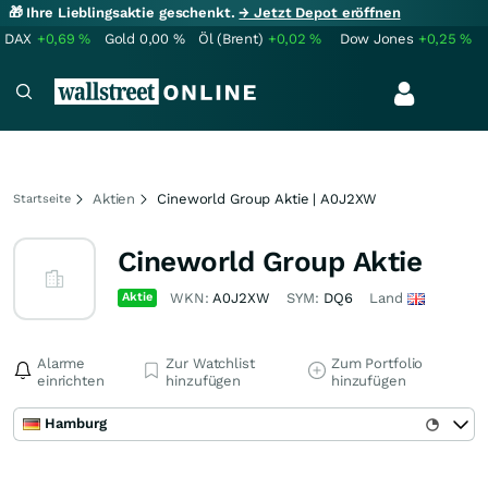
🎁 Ihre Lieblingsaktie geschenkt.
→ Jetzt Depot eröffnen
DAX
+0,69
%
Gold
0,00
%
Öl (Brent)
+0,02
%
Dow Jones
+0,25
%
Aktien
Cineworld Group Aktie | A0J2XW
Startseite
Cineworld Group Aktie
Aktie
WKN:
A0J2XW
SYM:
DQ6
Land
Alarme
Zur Watchlist
Zum Portfolio
einrichten
hinzufügen
hinzufügen
Hamburg