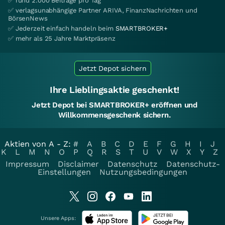
✅ rund 2.000 Beiträge pro Tag
✅ verlagsunabhängige Partner ARIVA, FinanzNachrichten und
BörsenNews
✅ Jederzeit einfach handeln beim
SMARTBROKER+
✅ mehr als 25 Jahre Marktpräsenz
Jetzt Depot sichern
Ihre Lieblingsaktie geschenkt!
Jetzt Depot bei SMARTBROKER+ eröffnen und
Willkommensgeschenk sichern.
Aktien von A - Z:
#
A
B
C
D
E
F
G
H
I
J
K
L
M
N
O
P
Q
R
S
T
U
V
W
X
Y
Z
Impressum
Disclaimer
Datenschutz
Datenschutz-
Einstellungen
Nutzungsbedingungen
Unsere Apps: