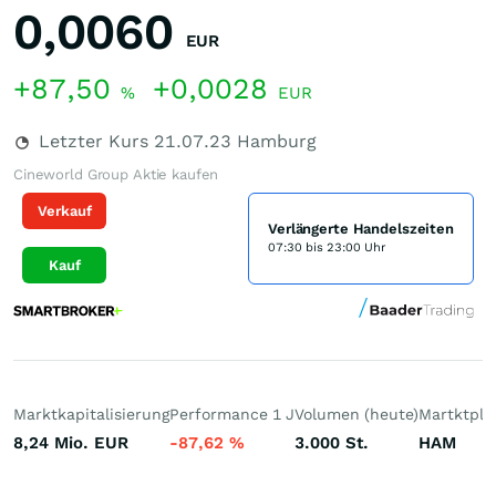
0,0060
EUR
+87,50
+0,0028
%
EUR
Letzter Kurs
21.07.23
Hamburg
Cineworld Group Aktie kaufen
Verkauf
Verlängerte Handelszeiten
07:30 bis 23:00 Uhr
Kauf
Marktkapitalisierung
Performance 1 J
Volumen (heute)
Martktpla
8,24 Mio.
EUR
-87,62
%
3.000
St.
HAM