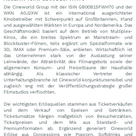
Die Cineworld Group mit der ISIN GB00B15FWH70 und der
WKN A0J2XW ist ein international ausgerichteter
Kinobetreiber mit Schwerpunkt auf Großbritannien, Irland
und ausgewählten Märkten in Europa und Nordamerika. Das
Geschäftsmodell basiert auf dem Betrieb von Multiplex-
Kinos, die ein breites Spektrum an Mainstream- und
Blockbuster-Filmen, teils ergänzt um Spezialformate wie
3D, IMAX oder Premium-Säle, anbieten. Wirtschaftlich ist
das Unternehmen stark von der Auslastung seiner
Leinwände, der Attraktivität des Filmangebots sowie der
allgemeinen Konsum- und Freizeitlaune der Haushalte
abhängig. Als klassischer Vertreter der
Unterhaltungsbranche ist Cineworld konjunktursensibel und
zugleich eng mit der Veröffentlichungsstrategie großer
Filmstudios verflochten.
Die wichtigsten Erlösquellen stammen aus Ticketverkäufen
und dem Verkauf von Speisen und Getränken.
Ticketumsätze hängen maßgeblich von Besucherzahlen,
Ticketpreisen und dem Mix aus Standard- und
Premiumformaten ab. Ergänzend generiert Cineworld
Erlöse aus Concessions wie Popcorn, Softdrinks und