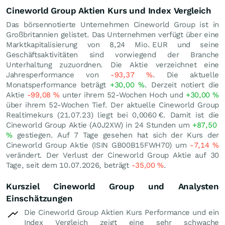
Cineworld Group Aktien Kurs und Index Vergleich
Das börsennotierte Unternehmen Cineworld Group ist in
Großbritannien gelistet. Das Unternehmen verfügt über eine
Marktkapitalisierung von 8,24 Mio.
EUR
und seine
Geschäftsaktivitäten sind vorwiegend der Branche
Unterhaltung zuzuordnen. Die Aktie verzeichnet eine
Jahresperformance von
-93,37
%
. Die aktuelle
Monatsperformance beträgt
+30,00
%
. Derzeit notiert die
Aktie
-99,08
%
unter ihrem 52-Wochen Hoch und
+30,00
%
über ihrem 52-Wochen Tief. Der aktuelle Cineworld Group
Realtimekurs (
21.07.23
) liegt bei 0,0060
€
. Damit ist die
Cineworld Group Aktie (A0J2XW) in 24 Stunden um
+87,50
%
gestiegen. Auf 7 Tage gesehen hat sich der Kurs der
Cineworld Group Aktie (ISIN GB00B15FWH70) um
-7,14
%
verändert. Der Verlust der Cineworld Group Aktie auf 30
Tage, seit dem 10.07.2026, beträgt
-35,00
%
.
Kursziel Cineworld Group und Analysten
Einschätzungen
Die Cineworld Group Aktien Kurs Performance und ein
Index Vergleich zeigt eine sehr schwache