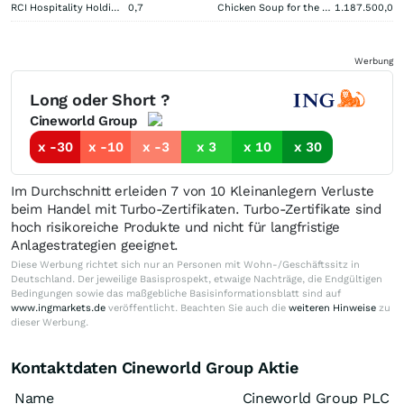
RCI Hospitality Holdings
0,7
Chicken Soup for the Soul Entertainment Registered (A)
1.187.500,0
Werbung
Long oder Short ?
Cineworld Group
x -30
x -10
x -3
x 3
x 10
x 30
Im Durchschnitt erleiden 7 von 10 Kleinanlegern Verluste
beim Handel mit Turbo-Zertifikaten. Turbo-Zertifikate sind
hoch risikoreiche Produkte und nicht für langfristige
Anlagestrategien geeignet.
Diese Werbung richtet sich nur an Personen mit Wohn-/Geschäftssitz in
Deutschland. Der jeweilige Basisprospekt, etwaige Nachträge, die Endgültigen
Bedingungen sowie das maßgebliche Basisinformationsblatt sind auf
www.ingmarkets.de
veröffentlicht. Beachten Sie auch die
weiteren Hinweise
zu
dieser Werbung.
Kontaktdaten Cineworld Group Aktie
Name
Cineworld Group PLC