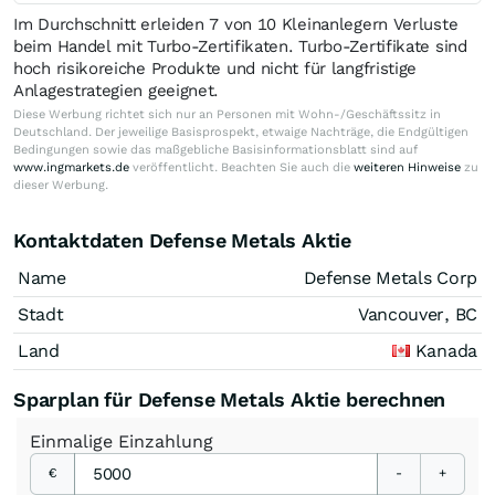
Im Durchschnitt erleiden 7 von 10 Kleinanlegern Verluste
beim Handel mit Turbo-Zertifikaten. Turbo-Zertifikate sind
hoch risikoreiche Produkte und nicht für langfristige
Anlagestrategien geeignet.
Diese Werbung richtet sich nur an Personen mit Wohn-/Geschäftssitz in
Deutschland. Der jeweilige Basisprospekt, etwaige Nachträge, die Endgültigen
Bedingungen sowie das maßgebliche Basisinformationsblatt sind auf
www.ingmarkets.de
veröffentlicht. Beachten Sie auch die
weiteren Hinweise
zu
dieser Werbung.
Kontaktdaten Defense Metals Aktie
Name
Defense Metals Corp
Stadt
Vancouver, BC
Land
Kanada
Sparplan für Defense Metals Aktie berechnen
Einmalige
Einzahlung
€
-
+