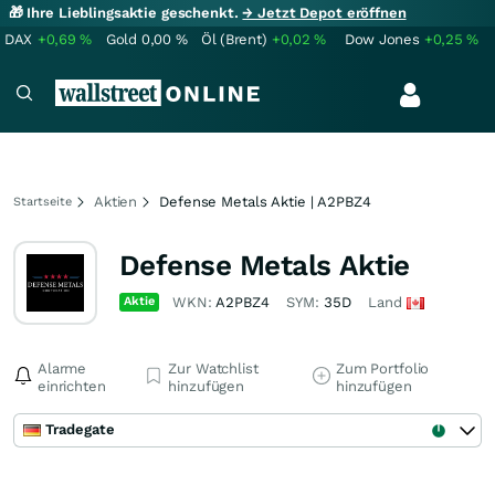
🎁 Ihre Lieblingsaktie geschenkt.
→ Jetzt Depot eröffnen
DAX
+0,69
%
Gold
0,00
%
Öl (Brent)
+0,02
%
Dow Jones
+0,25
%
Aktien
Defense Metals Aktie | A2PBZ4
Startseite
Defense Metals Aktie
Aktie
WKN:
A2PBZ4
SYM:
35D
Land
Alarme
Zur Watchlist
Zum Portfolio
einrichten
hinzufügen
hinzufügen
Tradegate