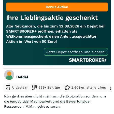
Schnellschüsse, aber danach verlässliche Partner +
partnerschaftliches Verhalten. Über Kapitalkraft müssten die
Bonus Aktion
auch reichlich verfügen 😉. Jaaaa - jetzt wird aus Phantasie
Ihre Lieblingsaktie geschenkt
ein realistische Zukunft. Habe Heute mein Depot aufgeräumt
(Frühjahrsputz) > und bei DM aufgestockt. Schönen Abend in
Alle Neukunden, die bis zum 31.08.2026 ein Depot bei
die Runde 👋🏼
SMARTBROKER+ eröffnen, erhalten als
Willkommensgeschenk einen Anteil ausgewählter
Aktien im Wert von 50 Euro!
Jetzt Depot eröffnen und sichern!
Heldal
Urgestein
999+ Beiträge
1.608 erhaltene Likes
Nun geht es aber nicht mehr um die Exploration sondern um
die (endgültige) Machbarkeit und die Bewertung der
Ressourcen. M.M.n. geht es voran.