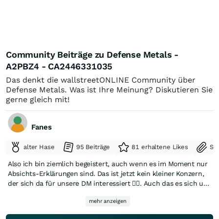
Community Beiträge zu Defense Metals -
A2PBZ4 - CA2446331035
Das denkt die wallstreetONLINE Community über
Defense Metals. Was ist Ihre Meinung? Diskutieren Sie
gerne gleich mit!
Fanes
alter Hase
95 Beiträge
81 erhaltene Likes
Se
Also ich bin ziemlich begeistert, auch wenn es im Moment nur
Absichts-Erklärungen sind. Das ist jetzt kein kleiner Konzern,
der sich da für unsere DM interessiert ☝🏼. Auch das es sich um
ein südkoreanisches Großunternehmen handelt, sehe ich als
mehr anzeigen
sehr positiv. Warum? Südkorea und Japan eint > langfristiger
Plan (kein hü und hot), vorher wird gut überlegt, keine