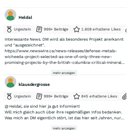
Heldal
Urgestein
999+ Beiträge
1.608 erhaltene Likes
Interessante News. DM wird als besonderes Projekt anerkannt
und "ausgezeichnet".
https://www.newswire.ca/news-releases/defense-metals-
wicheeda-project-selected-as-one-of-only-three-new-
promising-projects-by-the-british-columbia-critical-minerals-
office-for-their-advanced-project-initiative-858245321.html
mehr anzeigen
klausdergrosse
Urgestein
999+ Beiträge
845 erhaltene Likes
@ Heldal, sie sind hier ja gut informiert!
Will mich gleich auch über ihre regelmäßigen Infos bedanken.
Was mich an DM eigentlich stört, ist das hier seit Jahren, nur
immer Bekanntmachung gibt wie:
mehr anzeigen
-- „Abschluss der Vormachbarkeitsstudien (PFS)"