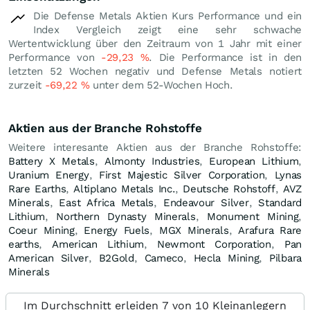
Die Defense Metals Aktien Kurs Performance und ein
Index Vergleich zeigt eine sehr schwache
Wertentwicklung über den Zeitraum von 1 Jahr mit einer
Performance von
-29,23
%
. Die Performance ist in den
letzten 52 Wochen negativ und Defense Metals notiert
zurzeit
-69,22
%
unter dem 52-Wochen Hoch.
Aktien aus der Branche Rohstoffe
Weitere interesante Aktien aus der Branche Rohstoffe:
Battery X Metals
,
Almonty Industries
,
European Lithium
,
Uranium Energy
,
First Majestic Silver Corporation
,
Lynas
Rare Earths
,
Altiplano Metals Inc.
,
Deutsche Rohstoff
,
AVZ
Minerals
,
East Africa Metals
,
Endeavour Silver
,
Standard
Lithium
,
Northern Dynasty Minerals
,
Monument Mining
,
Coeur Mining
,
Energy Fuels
,
MGX Minerals
,
Arafura Rare
earths
,
American Lithium
,
Newmont Corporation
,
Pan
American Silver
,
B2Gold
,
Cameco
,
Hecla Mining
,
Pilbara
Minerals
Im Durchschnitt erleiden 7 von 10 Kleinanlegern