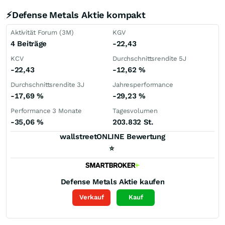
⚡Defense Metals Aktie kompakt
Aktivität Forum (3M)
KGV
4 Beiträge
-22,43
KCV
Durchschnittsrendite 5J
-22,43
-12,62
%
Durchschnittsrendite 3J
Jahresperformance
-17,69
%
-29,23
%
Performance 3 Monate
Tagesvolumen
-35,06
%
203.832 St.
wallstreetONLINE Bewertung
⭐
Defense Metals
Aktie kaufen
Verkauf
Kauf