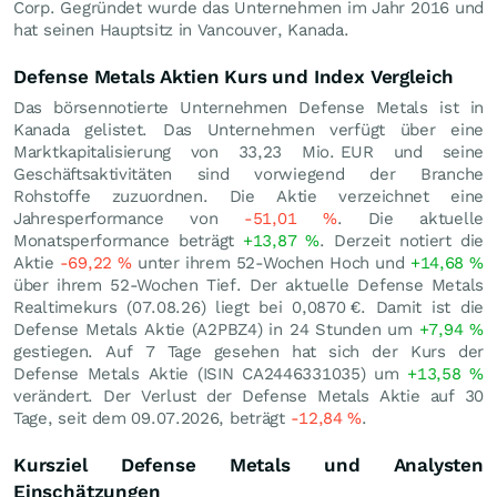
Corp. Gegründet wurde das Unternehmen im Jahr 2016 und
hat seinen Hauptsitz in Vancouver, Kanada.
Defense Metals Aktien Kurs und Index Vergleich
Das börsennotierte Unternehmen Defense Metals ist in
Kanada gelistet. Das Unternehmen verfügt über eine
Marktkapitalisierung von 33,23 Mio.
EUR
und seine
Geschäftsaktivitäten sind vorwiegend der Branche
Rohstoffe zuzuordnen. Die Aktie verzeichnet eine
Jahresperformance von
-51,01
%
. Die aktuelle
Monatsperformance beträgt
+13,87
%
. Derzeit notiert die
Aktie
-69,22
%
unter ihrem 52-Wochen Hoch und
+14,68
%
über ihrem 52-Wochen Tief. Der aktuelle Defense Metals
Realtimekurs (
07.08.26
) liegt bei 0,0870
€
. Damit ist die
Defense Metals Aktie (A2PBZ4) in 24 Stunden um
+7,94
%
gestiegen. Auf 7 Tage gesehen hat sich der Kurs der
Defense Metals Aktie (ISIN CA2446331035) um
+13,58
%
verändert. Der Verlust der Defense Metals Aktie auf 30
Tage, seit dem 09.07.2026, beträgt
-12,84
%
.
Kursziel Defense Metals und Analysten
Einschätzungen