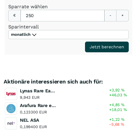
Sparrate
wählen
€
-
+
Sparintervall
monatlich
Jetzt berechnen
Aktionäre interessieren sich auch für:
+3,92
%
Lynas Rare Earths
+46,03
%
9,943 EUR
+4,85
%
Arafura Rare earths
+18,01
%
0,123300 EUR
+1,22
%
NEL ASA
-5,68
%
0,199400 EUR