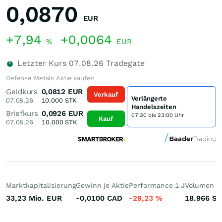
0,0870
EUR
+7,94
+0,0064
%
EUR
Letzter Kurs
07.08.26
Tradegate
Defense Metals Aktie kaufen
Geldkurs
0,0812
EUR
Verkauf
Verlängerte
07.08.26
10.000
STK
Handelszeiten
Briefkurs
0,0926
EUR
07:30 bis 23:00 Uhr
Kauf
07.08.26
10.000
STK
Marktkapitalisierung
Gewinn je Aktie
Performance 1 J
Volumen (h
33,23 Mio.
EUR
-0,0100
CAD
-29,23
%
18.966
St