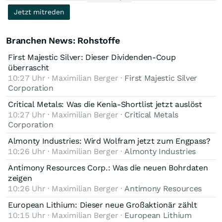
-- „Vorbereitungsarbeiten für eine endgültige
Jetzt mitreden
Machbarkeitsstudie (DFS)"
-- „technische Studien und andere technische Arbeiten
bereit"
Branchen News: Rohstoffe
-- „Interessenbekundungsschreiben bezüglich einer möglichen
First Majestic Silver: Dieser Dividenden-Coup
Projektfinanzierung"
überrascht
→→ Aussagen wie „Machbarjeitsstudien", sowie „strategische
10:27 Uhr · Maximilian Berger ·
First Majestic Silver
Partnerschaften und Abnahmemöglichkeiten", auch Aussagen
Corporation
wie „Im Laufe des Jahres 2025 haben wir auch die
Zusammenarbeit mit indigenen Partnern und
Critical Metals: Was die Kenia-Shortlist jetzt auslöst
Regierungsakteuren vorangetrieben", gab es vor Jahren schon
10:27 Uhr · Maximilian Berger ·
Critical Metals
....!
Corporation
Was mich interessiert, ist ob es irgendwelche Informationen
Almonty Industries: Wird Wolfram jetzt zum Engpass?
gibt, wann der Aufbau einer Miene geplant ist, bzw
10:26 Uhr · Maximilian Berger ·
Almonty Industries
stadtfinden soll und folgend ab wann Produktion geplant ist !?
Antimony Resources Corp.: Was die neuen Bohrdaten
So wie es momentan aussieht hat es den Anschein, das es
zeigen
noch ewig dauern könnte, bis es hier zu einer Produktion,
10:26 Uhr · Maximilian Berger ·
Antimony Resources
kommen könnte, wenn überhaupt.
European Lithium: Dieser neue Großaktionär zählt
War hier mit ihnen einer der ersten, die hier im Forum
10:15 Uhr · Maximilian Berger ·
European Lithium
schrieben und somit auch investiert waren.