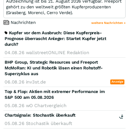
Aufzeichnung ist bis 21. August 2026 verfügbar. Freeport
gehört zu den weltweit größten Kupferproduzenten
(Grasberg, Morenci, Cerro Verde).
Nachrichten
weitere Nachrichten »
Kupfer vor dem Ausbruch: Diese Kupferpreis-
Prognose überrascht Anleger: Startet Kupfer jetzt
durch?
04.08.26
wallstreetONLINE Redaktion
BHP Group, Strategic Resources und Freeport
McMoRan: KI und Robotik lösen einen Rohstoff-
Superzyklus aus
06.08.26
inv3st.de
Anzeige
Top & Flop: Aktien mit extremer Performance im
S&P 500 am 05.08.2026
05.08.26
wO Chartvergleich
Chartsignale:
Stochastik überkauft
05.08.26
Stochastik überkauft