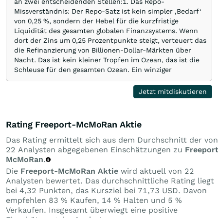
an zwei entscheidenden Stellen:1. Das Repo-
Missverständnis: Der Repo-Satz ist kein simpler ‚Bedarf‘
von 0,25 %, sondern der Hebel für die kurzfristige
Liquidität des gesamten globalen Finanzsystems. Wenn
dort der Zins um 0,25 Prozentpunkte steigt, verteuert das
die Refinanzierung von Billionen-Dollar-Märkten über
Nacht. Das ist kein kleiner Tropfen im Ozean, das ist die
Schleuse für den gesamten Ozean. Ein winziger
Nachfrageeffekt ausgehend vom Solarzellen-Silber hat
damit absolut nichts zu tun.2. Vision vs.
Jetzt mitdiskutieren
Marktkapitalisierung: Ja, an der Börse werden Visionen
gehandelt. Und nein, Mathelehrer werden selten reich,
weil sie i.d.R. zu risikoscheu sind. Aber die erfolgreichsten
Rating Freeport-McMoRan Aktie
Investoren der Welt (Sorte Warren Buffett oder Stan
Druckenmiller) nutzen …
Das Rating ermittelt sich aus dem Durchschnitt der von
22 Analysten abgegebenen Einschätzungen zu
Freepor
McMoRan
.
Die
Freeport-McMoRan Aktie
wird aktuell von 22
Analysten bewertet. Das durchschnittliche Rating liegt
bei 4,32 Punkten, das Kursziel bei 71,73 USD. Davon
empfehlen 83 % Kaufen, 14 % Halten und 5 %
Verkaufen. Insgesamt überwiegt eine positive