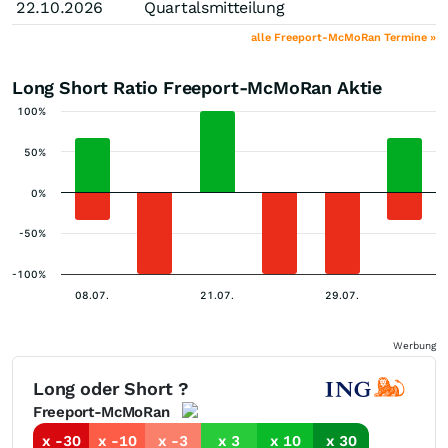
22.10.2026
Quartalsmitteilung
alle Freeport-McMoRan Termine »
Long Short Ratio Freeport-McMoRan Aktie
100%
50%
0%
-50%
-100%
08.07.
21.07.
29.07.
Werbung
Long oder Short ?
Freeport-McMoRan
x -30
x -10
x -3
x 3
x 10
x 30