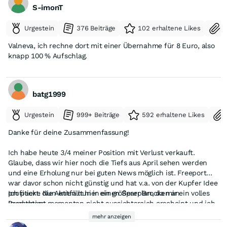
https://hbapp.handelsblatt.com/cmsid/100173896.html?
S-imonT
product=hb&utm_medium=in&utm_source=app&utm_campaign=
Urgestein
376 Beiträge
102 erhaltene Likes
S
Valneva, ich rechne dort mit einer Übernahme für 8 Euro, also
knapp 100 % Aufschlag.
batg1999
Urgestein
999+ Beiträge
592 erhaltene Likes
Danke für deine Zusammenfassung!
Ich habe heute 3/4 meiner Position mit Verlust verkauft.
Glaube, dass wir hier noch die Tiefs aus April sehen werden
und eine Erholung nur bei guten News möglich ist. Freeport
war davor schon nicht günstig und hat v.a. von der Kupfer Idee
profitiert. Nun entfällt hier ein größerer Brocken an
Ich packe die Aktien nun in einen Sparplan, da mir ein volles
Produktion.
Investment momentan nicht aussichtsreich erscheint und ich
kein Dead-Money haben möchte.
mehr anzeigen
Eventuell geht auch etwas in Teck. Da ist zudem noch eine