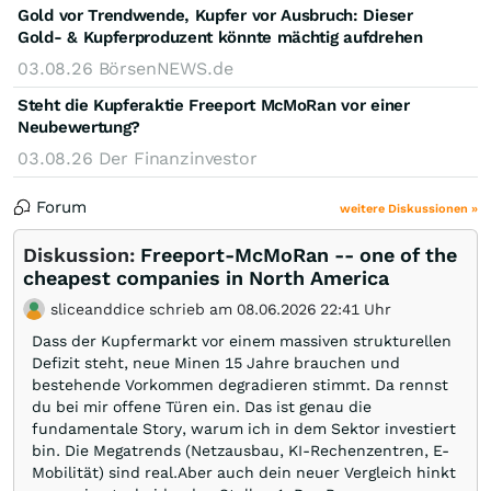
Gold vor Trendwende, Kupfer vor Ausbruch: Dieser
Gold- & Kupferproduzent könnte mächtig aufdrehen
03.08.26
BörsenNEWS.de
Steht die Kupferaktie Freeport McMoRan vor einer
Neubewertung?
03.08.26
Der Finanzinvestor
Forum
weitere Diskussionen »
Diskussion:
Freeport-McMoRan -- one of the
cheapest companies in North America
sliceanddice schrieb am 08.06.2026 22:41 Uhr
Dass der Kupfermarkt vor einem massiven strukturellen
Defizit steht, neue Minen 15 Jahre brauchen und
bestehende Vorkommen degradieren stimmt. Da rennst
du bei mir offene Türen ein. Das ist genau die
fundamentale Story, warum ich in dem Sektor investiert
bin. Die Megatrends (Netzausbau, KI-Rechenzentren, E-
Mobilität) sind real.Aber auch dein neuer Vergleich hinkt