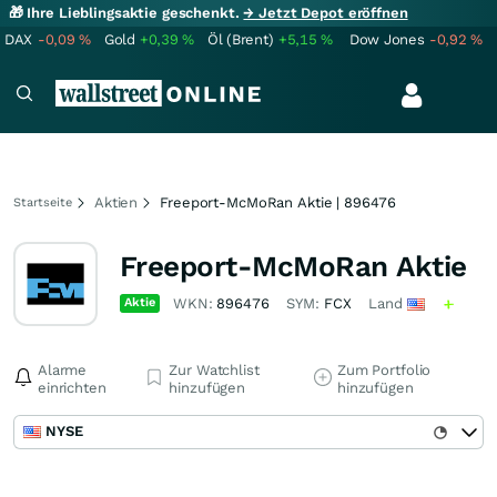
🎁 Ihre Lieblingsaktie geschenkt.
→ Jetzt Depot eröffnen
DAX
-0,09
%
Gold
+0,39
%
Öl (Brent)
+5,15
%
Dow Jones
-0,92
%
Aktien
Freeport-McMoRan Aktie | 896476
Startseite
Freeport-McMoRan Aktie
Aktie
WKN:
896476
SYM:
FCX
Land
Alarme
Zur Watchlist
Zum Portfolio
einrichten
hinzufügen
hinzufügen
NYSE