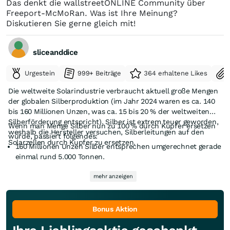
Das denkt die wallstreetONLINE Community über
Freeport-McMoRan. Was ist Ihre Meinung?
Diskutieren Sie gerne gleich mit!
sliceanddice
Urgestein
999+ Beiträge
364 erhaltene Likes
Die weltweite Solarindustrie verbraucht aktuell große Mengen
der globalen Silberproduktion (im Jahr 2024 waren es ca. 140
bis 160 Millionen Unzen, was ca. 15 bis 20 % der weltweiten
Silberförderung entspricht). Silber ist extrem teuer geworden,
Wenn man Menge Silber nun zu 100 % durch Kupfer ersetzen
weshalb die Hersteller versuchen, Silberleitungen auf den
würde, passiert folgendes:
Solarzellen durch Kupfer zu ersetzen.
160 Millionen Unzen Silber entsprechen umgerechnet gerade
einmal rund 5.000 Tonnen.
Selbst wenn man aufgrund der geringeren Leitfähigkeit von
Kupfer etwas mehr Material braucht (sagen wir großzügig
mehr anzeigen
Um zu verstehen, warum 10.000 Tonnen für Freeport oder den
den Faktor 2), sprechen wir über einen potenziellen
globalen Kupferpreis völlig irrelevant sind, muss man die
zusätzlichen Kupferbedarf von vielleicht 10.000 Tonnen pro
Gesamtförderung betrachten:
Jahr.
Bonus Aktion
Die weltweite Kupferproduktion liegt aktuell bei rund 22 bis
26 Millionen Tonnen pro Jahr.