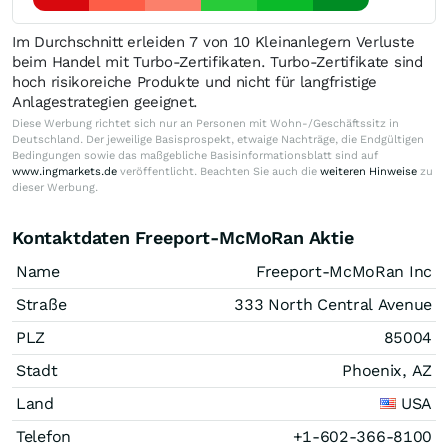
Im Durchschnitt erleiden 7 von 10 Kleinanlegern Verluste
beim Handel mit Turbo-Zertifikaten. Turbo-Zertifikate sind
hoch risikoreiche Produkte und nicht für langfristige
Anlagestrategien geeignet.
Diese Werbung richtet sich nur an Personen mit Wohn-/Geschäftssitz in
Deutschland. Der jeweilige Basisprospekt, etwaige Nachträge, die Endgültigen
Bedingungen sowie das maßgebliche Basisinformationsblatt sind auf
www.ingmarkets.de
veröffentlicht. Beachten Sie auch die
weiteren Hinweise
zu
dieser Werbung.
Kontaktdaten Freeport-McMoRan Aktie
Name
Freeport-McMoRan Inc
Straße
333 North Central Avenue
PLZ
85004
Stadt
Phoenix, AZ
Land
USA
Telefon
+1-602-366-8100