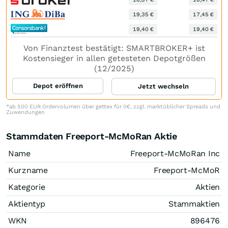
19,35 €
17,45 €
19,40 €
19,40 €
Von Finanztest bestätigt: SMARTBROKER+ ist
Kostensieger in allen getesteten Depotgrößen
(12/2025)
Depot eröffnen
Jetzt wechseln
*ab 500 EUR Ordervolumen über gettex für 0€, zzgl. marktüblicher Spreads und
Zuwendungen
Stammdaten Freeport-McMoRan Aktie
Name
Freeport-McMoRan Inc
Kurzname
Freeport-McMoR
Kategorie
Aktien
Aktientyp
Stammaktien
WKN
896476