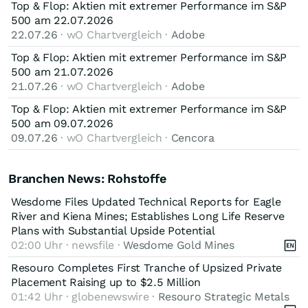
werden, ändern an der Gesamtbilanz jedoch wenig.
im
Ergebnis der Jahre 2025 und 2026 niederschlagen
. Zwar
Top & Flop: Aktien mit extremer Performance im S&P
verweist zudem auf die begleitende Pressemitteilung, in der
hat Freeport Erfahrung mit solchen Situationen und agiert
500 am 22.07.2026
die
Auswirkungen auf Produktion, Umsatz und Prognosen
nach außen hin ruhig und strukturiert, doch der Rückschlag
22.07.26
· wO Chartvergleich ·
Adobe
Angesichts der Größenordnung des Vorfalls ist davon
detailliert beschrieben sind.
ist nicht zu unterschätzen. Entscheidend wird sein, wie
auszugehen, dass es längere Zeit dauern wird, bis sich der
Top & Flop: Aktien mit extremer Performance im S&P
schnell die betroffenen Bereiche wieder in Betrieb genommen
Aktienkurs wieder erholt.
500 am 21.07.2026
werden können.
21.07.26
· wO Chartvergleich ·
Adobe
Da ich jedoch langfristig orientiert bin und weiterhin von
Freeport überzeugt bin, bleibe ich investiert.
Top & Flop: Aktien mit extremer Performance im S&P
500 am 09.07.2026
09.07.26
· wO Chartvergleich ·
Cencora
Branchen News: Rohstoffe
Wesdome Files Updated Technical Reports for Eagle
River and Kiena Mines; Establishes Long Life Reserve
Plans with Substantial Upside Potential
02:00 Uhr · newsfile ·
Wesdome Gold Mines
Resouro Completes First Tranche of Upsized Private
Placement Raising up to $2.5 Million
01:42 Uhr · globenewswire ·
Resouro Strategic Metals