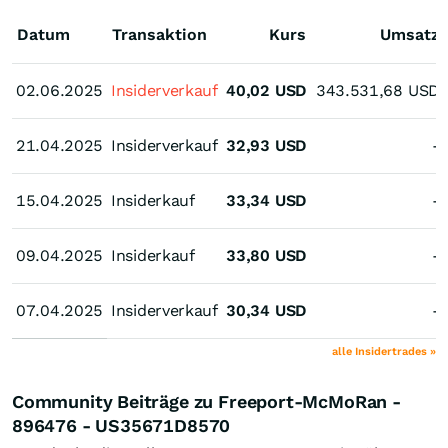
Datum
Transaktion
Kurs
Umsatz
02.06.2025
02.06.2025
Insiderverkauf
40,02
USD
343.531,68
USD
21.04.2025
21.04.2025
Insiderverkauf
32,93
USD
-
15.04.2025
15.04.2025
Insiderkauf
33,34
USD
-
09.04.2025
09.04.2025
Insiderkauf
33,80
USD
-
07.04.2025
07.04.2025
Insiderverkauf
30,34
USD
-
alle Insidertrades »
Community Beiträge zu Freeport-McMoRan -
896476 - US35671D8570