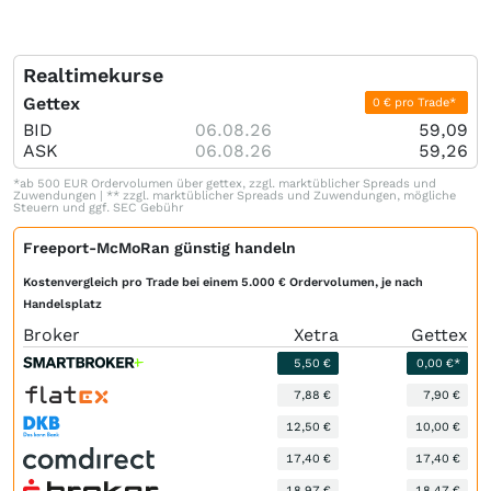
Realtimekurse
Gettex
0 € pro Trade*
BID
06.08.26
59,09
ASK
06.08.26
59,26
*ab 500 EUR Ordervolumen über gettex, zzgl. marktüblicher Spreads und
Zuwendungen | ** zzgl. marktüblicher Spreads und Zuwendungen, mögliche
Steuern und ggf. SEC Gebühr
Freeport-McMoRan günstig handeln
Kostenvergleich pro Trade bei einem 5.000 € Ordervolumen, je nach
Handelsplatz
Broker
Xetra
Gettex
5,50 €
0,00 €*
7,88 €
7,90 €
12,50 €
10,00 €
17,40 €
17,40 €
18,97 €
18,47 €