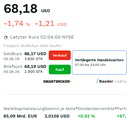
68,18
USD
-1,74
-1,21
%
USD
Letzter Kurs
02:04:00
NYSE
Freeport-McMoRan Aktie kaufen
Geldkurs
68,17
USD
Verkauf
06.08.26
3.600
STK
Verlängerte Handelszeiten
07:30 bis 23:00 Uhr
Briefkurs
68,19
USD
Kauf
06.08.26
2.900
STK
Marktkapitalisierung
Gewinn je Aktie
*
Dividendenrendite
*
Perfo
85,09 Mrd.
EUR
3,0158
USD
+0,92
%
+67,