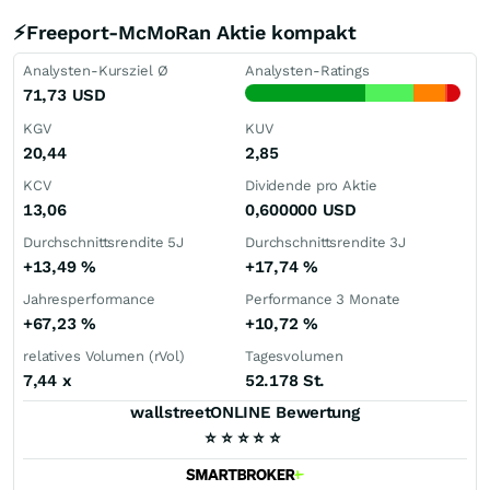
⚡Freeport-McMoRan Aktie kompakt
Analysten-Kursziel Ø
Analysten-Ratings
71,73
USD
KGV
KUV
20,44
2,85
KCV
Dividende pro Aktie
13,06
0,600000
USD
Durchschnittsrendite 5J
Durchschnittsrendite 3J
+13,49
%
+17,74
%
Jahresperformance
Performance 3 Monate
+67,23
%
+10,72
%
relatives Volumen (rVol)
Tagesvolumen
7,44
x
52.178 St.
wallstreetONLINE Bewertung
⭐
⭐
⭐
⭐
⭐