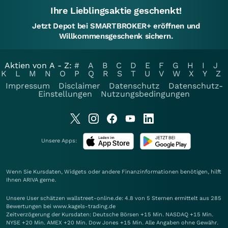
Ihre Lieblingsaktie geschenkt!
Jetzt Depot bei SMARTBROKER+ eröffnen und
Willkommensgeschenk sichern.
Aktien von A - Z:
#
A
B
C
D
E
F
G
H
I
J
K
L
M
N
O
P
Q
R
S
T
U
V
W
X
Y
Z
Impressum
Disclaimer
Datenschutz
Datenschutz-
Einstellungen
Nutzungsbedingungen
Unsere Apps:
Wenn Sie Kursdaten, Widgets oder andere Finanzinformationen benötigen, hilft
Ihnen
ARIVA
gerne.
Unsere User schätzen wallstreet-online.de: 4.8 von 5 Sternen ermittelt aus 285
Bewertungen bei www.kagels-trading.de
Zeitverzögerung der Kursdaten: Deutsche Börsen +15 Min. NASDAQ +15 Min.
NYSE +20 Min. AMEX +20 Min. Dow Jones +15 Min. Alle Angaben ohne Gewähr.