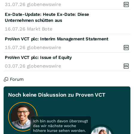
31.07.26
globenewswire
Ex-Date-Update: Heute Ex-Date: Diese
Unternehmen schütten aus
16.07.26
Markt Bote
ProVen VCT plc: Interim Management Statement
15.07.26
globenewswire
ProVen VCT plc: Issue of Equity
03.07.26
globenewswire
Forum
Noch keine Diskussion zu Proven VCT