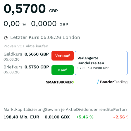
0,5700
GBP
0,00
0,0000
%
GBP
Letzter Kurs
05.08.26
London
Proven VCT Aktie kaufen
Geldkurs
0,5650
GBP
Verkauf
Verlängerte
05.08.26
Handelszeiten
Briefkurs
0,5750
GBP
07:30 bis 23:00 Uhr
Kauf
05.08.26
Marktkapitalisierung
Gewinn je Aktie
Dividendenrendite
Performa
198,40 Mio.
EUR
0,0100
GBX
+5,46
%
-2,56
%