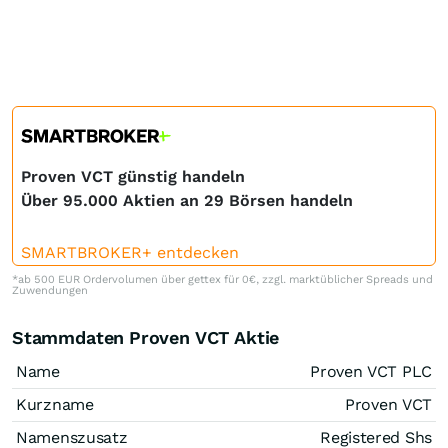
Proven VCT günstig handeln
Über 95.000 Aktien an 29 Börsen handeln
SMARTBROKER+ entdecken
*ab 500 EUR Ordervolumen über gettex für 0€, zzgl. marktüblicher Spreads und
Zuwendungen
Stammdaten Proven VCT Aktie
Name
Proven VCT PLC
Kurzname
Proven VCT
Namenszusatz
Registered Shs