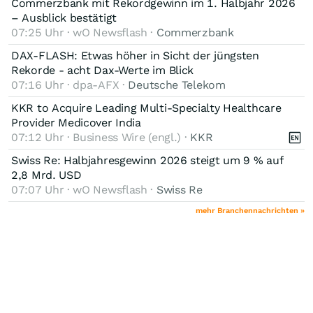
Commerzbank mit Rekordgewinn im 1. Halbjahr 2026
– Ausblick bestätigt
07:25 Uhr · wO Newsflash ·
Commerzbank
DAX-FLASH: Etwas höher in Sicht der jüngsten
Rekorde - acht Dax-Werte im Blick
07:16 Uhr · dpa-AFX ·
Deutsche Telekom
KKR to Acquire Leading Multi-Specialty Healthcare
Provider Medicover India
07:12 Uhr · Business Wire (engl.) ·
KKR
Swiss Re: Halbjahresgewinn 2026 steigt um 9 % auf
2,8 Mrd. USD
07:07 Uhr · wO Newsflash ·
Swiss Re
mehr Branchennachrichten »