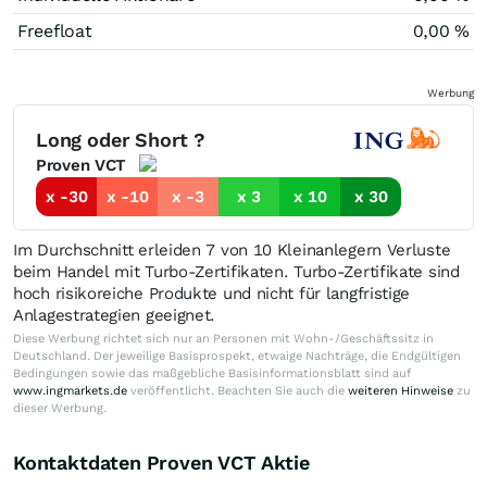
Freefloat
0,00 %
Werbung
Long oder Short ?
Proven VCT
x -30
x -10
x -3
x 3
x 10
x 30
Im Durchschnitt erleiden 7 von 10 Kleinanlegern Verluste
beim Handel mit Turbo-Zertifikaten. Turbo-Zertifikate sind
hoch risikoreiche Produkte und nicht für langfristige
Anlagestrategien geeignet.
Diese Werbung richtet sich nur an Personen mit Wohn-/Geschäftssitz in
Deutschland. Der jeweilige Basisprospekt, etwaige Nachträge, die Endgültigen
Bedingungen sowie das maßgebliche Basisinformationsblatt sind auf
www.ingmarkets.de
veröffentlicht. Beachten Sie auch die
weiteren Hinweise
zu
dieser Werbung.
Kontaktdaten Proven VCT Aktie