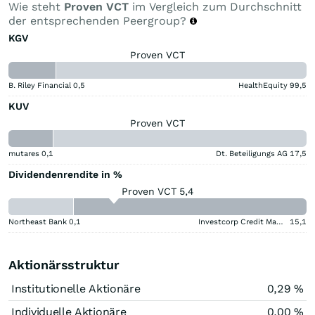
Wie steht
Proven VCT
im Vergleich zum Durchschnitt
der entsprechenden Peergroup?
KGV
Proven VCT
B. Riley Financial
0,5
HealthEquity
99,5
KUV
Proven VCT
mutares
0,1
Dt. Beteiligungs AG
17,5
Dividendenrendite in %
Proven VCT 5,4
Northeast Bank
0,1
Investcorp Credit Management BDC
15,1
Aktionärsstruktur
Institutionelle Aktionäre
0,29 %
Individuelle Aktionäre
0,00 %