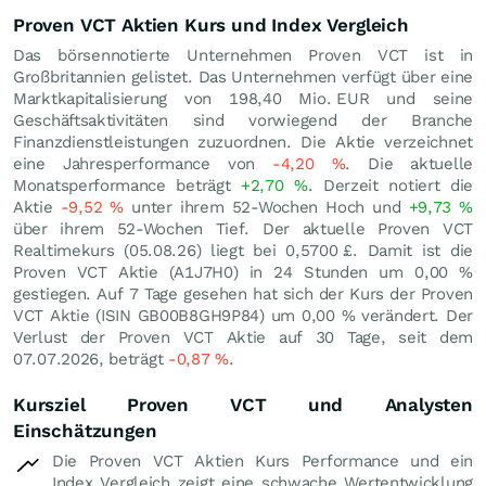
Proven VCT Aktien Kurs und Index Vergleich
Das börsennotierte Unternehmen Proven VCT ist in
Großbritannien gelistet. Das Unternehmen verfügt über eine
Marktkapitalisierung von 198,40 Mio.
EUR
und seine
Geschäftsaktivitäten sind vorwiegend der Branche
Finanzdienstleistungen zuzuordnen. Die Aktie verzeichnet
eine Jahresperformance von
-4,20
%
. Die aktuelle
Monatsperformance beträgt
+2,70
%
. Derzeit notiert die
Aktie
-9,52
%
unter ihrem 52-Wochen Hoch und
+9,73
%
über ihrem 52-Wochen Tief. Der aktuelle Proven VCT
Realtimekurs (
05.08.26
) liegt bei 0,5700
£
. Damit ist die
Proven VCT Aktie (A1J7H0) in 24 Stunden um
0,00
%
gestiegen. Auf 7 Tage gesehen hat sich der Kurs der Proven
VCT Aktie (ISIN GB00B8GH9P84) um
0,00
%
verändert. Der
Verlust der Proven VCT Aktie auf 30 Tage, seit dem
07.07.2026, beträgt
-0,87
%
.
Kursziel Proven VCT und Analysten
Einschätzungen
Die Proven VCT Aktien Kurs Performance und ein
Index Vergleich zeigt eine schwache Wertentwicklung