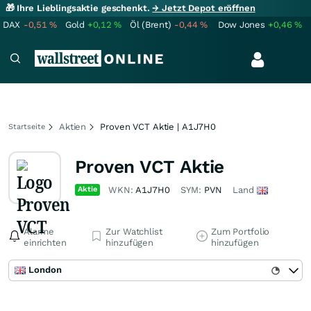
🎁 Ihre Lieblingsaktie geschenkt.
→ Jetzt Depot eröffnen
DAX
-0,51
%
Gold
+0,12
%
Öl (Brent)
-0,44
%
Dow Jones
+0,46
%
Aktien
Proven VCT Aktie | A1J7H0
Startseite
Proven VCT Aktie
Aktie
WKN:
A1J7H0
SYM:
PVN
Land
Alarme
Zur Watchlist
Zum Portfolio
einrichten
hinzufügen
hinzufügen
London