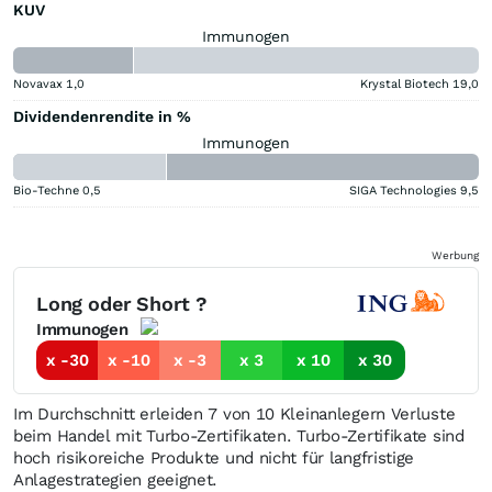
KUV
Immunogen
Novavax
1,0
Krystal Biotech
19,0
Dividendenrendite in %
Immunogen
Bio-Techne
0,5
SIGA Technologies
9,5
Werbung
Long oder Short ?
Immunogen
x -30
x -10
x -3
x 3
x 10
x 30
Im Durchschnitt erleiden 7 von 10 Kleinanlegern Verluste
beim Handel mit Turbo-Zertifikaten. Turbo-Zertifikate sind
hoch risikoreiche Produkte und nicht für langfristige
Anlagestrategien geeignet.