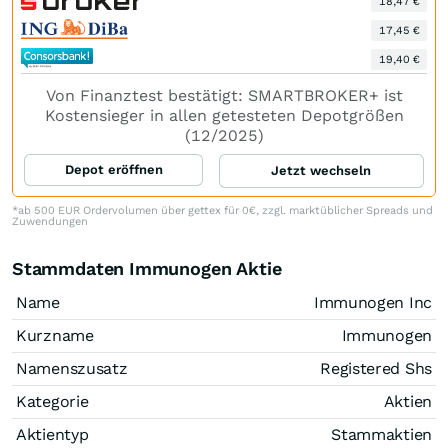
18,47 €
17,45 €
19,40 €
Von Finanztest bestätigt: SMARTBROKER+ ist
Kostensieger in allen getesteten Depotgrößen
(12/2025)
Depot eröffnen
Jetzt wechseln
*ab 500 EUR Ordervolumen über gettex für 0€, zzgl. marktüblicher Spreads und
Zuwendungen
Stammdaten Immunogen Aktie
Name
Immunogen Inc
Kurzname
Immunogen
Namenszusatz
Registered Shs
Kategorie
Aktien
Aktientyp
Stammaktien