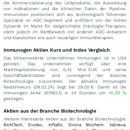
die Kommerzialisierung des Leitprodukts, die Ausweitung
von Indikationen und die klinischen Daten der Pipeline.
ImmunoGen positioniert sich als technologisch führender
Spezialist im ADC‑Segment und profitiert von der hohen
Dynamik im Markt für zielgerichtete Onkologie-Therapien,
steht jedoch im Wettbewerb mit anderen ADC‑Anbietern
und klassischen wie auch neuartigen Immuntherapien.
Immunogen Aktien Kurs und Index Vergleich
Das börsennotierte Unternehmen Immunogen ist in USA
gelistet. Das Unternehmen verfügt über eine
Marktkapitalisierung von 6,41 Mrd.
EUR
und seine
Geschäftsaktivitäten sind vorwiegend der Branche
Biotechnologie zuzuordnen. Der aktuelle Immunogen
Realtimekurs (
09.02.24
) liegt bei 29,00
€
. Damit ist die
Immunogen Aktie (878613) in 24 Stunden um
+0,35
%
gestiegen.
Aktien aus der Branche Biotechnologie
Weitere interesante Aktien aus der Branche Biotechnologie:
BioNTech
,
Evotec
,
InflaRx
,
Sirona Biochem
,
Valneva
,