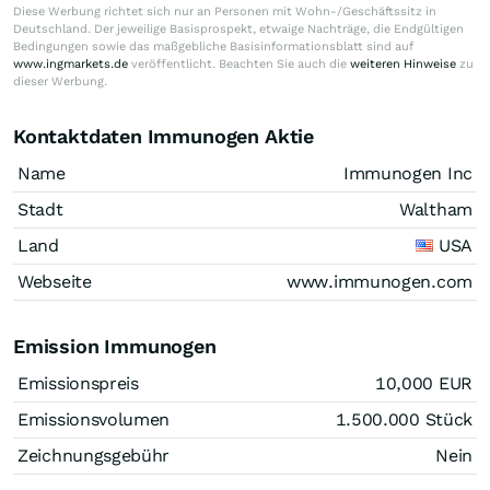
Diese Werbung richtet sich nur an Personen mit Wohn-/Geschäftssitz in
Deutschland. Der jeweilige Basisprospekt, etwaige Nachträge, die Endgültigen
Bedingungen sowie das maßgebliche Basisinformationsblatt sind auf
www.ingmarkets.de
veröffentlicht. Beachten Sie auch die
weiteren Hinweise
zu
dieser Werbung.
Kontaktdaten Immunogen Aktie
Name
Immunogen Inc
Stadt
Waltham
Land
USA
Webseite
www.immunogen.com
Emission Immunogen
Emissionspreis
10,000
EUR
Emissionsvolumen
1.500.000
Stück
Zeichnungsgebühr
Nein