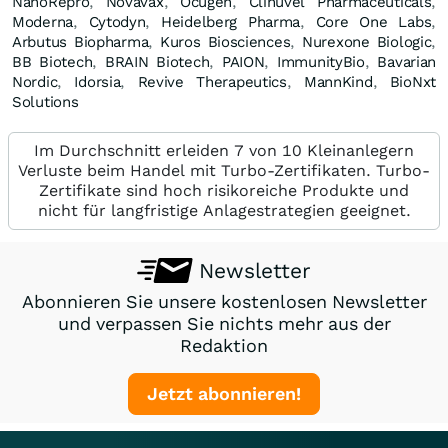
NanoRepro
,
Novavax
,
Ocugen
,
Clinuvel Pharmaceuticals
,
Moderna
,
Cytodyn
,
Heidelberg Pharma
,
Core One Labs
,
Arbutus Biopharma
,
Kuros Biosciences
,
Nurexone Biologic
,
BB Biotech
,
BRAIN Biotech
,
PAION
,
ImmunityBio
,
Bavarian
Nordic
,
Idorsia
,
Revive Therapeutics
,
MannKind
,
BioNxt
Solutions
Im Durchschnitt erleiden 7 von 10 Kleinanlegern
Verluste beim Handel mit Turbo-Zertifikaten. Turbo-
Zertifikate sind hoch risikoreiche Produkte und
nicht für langfristige Anlagestrategien geeignet.
Newsletter
Abonnieren Sie unsere kostenlosen Newsletter
und verpassen Sie nichts mehr aus der
Redaktion
Jetzt abonnieren!