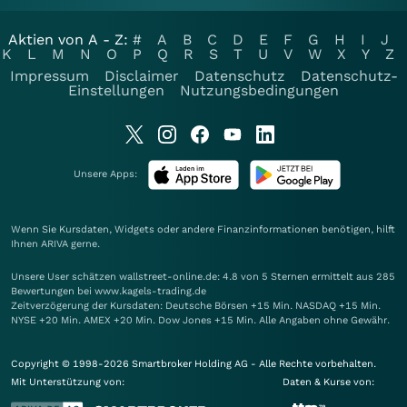
Aktien von A - Z:
#
A
B
C
D
E
F
G
H
I
J
K
L
M
N
O
P
Q
R
S
T
U
V
W
X
Y
Z
Impressum
Disclaimer
Datenschutz
Datenschutz-
Einstellungen
Nutzungsbedingungen
Unsere Apps:
Wenn Sie Kursdaten, Widgets oder andere Finanzinformationen benötigen, hilft
Ihnen
ARIVA
gerne.
Unsere User schätzen wallstreet-online.de: 4.8 von 5 Sternen ermittelt aus 285
Bewertungen bei www.kagels-trading.de
Zeitverzögerung der Kursdaten: Deutsche Börsen +15 Min. NASDAQ +15 Min.
NYSE +20 Min. AMEX +20 Min. Dow Jones +15 Min. Alle Angaben ohne Gewähr.
Copyright © 1998-2026 Smartbroker Holding AG - Alle Rechte vorbehalten.
Mit Unterstützung von:
Daten & Kurse von: