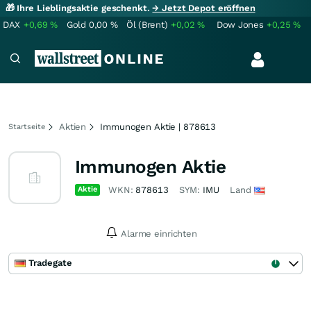
🎁 Ihre Lieblingsaktie geschenkt.
→ Jetzt Depot eröffnen
DAX
+0,69
%
Gold
0,00
%
Öl (Brent)
+0,02
%
Dow Jones
+0,25
%
Aktien
Immunogen Aktie | 878613
Startseite
Immunogen Aktie
Aktie
WKN:
878613
SYM:
IMU
Land
Alarme einrichten
Tradegate