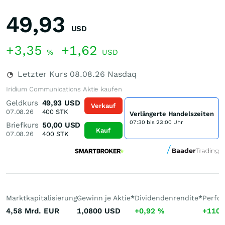
49,93
USD
+3,35
+1,62
%
USD
Letzter Kurs
08.08.26
Nasdaq
Iridium Communications Aktie kaufen
Geldkurs
49,93
USD
Verkauf
07.08.26
400
STK
Verlängerte Handelszeiten
07:30 bis 23:00 Uhr
Briefkurs
50,00
USD
Kauf
07.08.26
400
STK
Marktkapitalisierung
Gewinn je Aktie
*
Dividendenrendite
*
Perfo
4,58 Mrd.
EUR
1,0800
USD
+0,92
%
+110