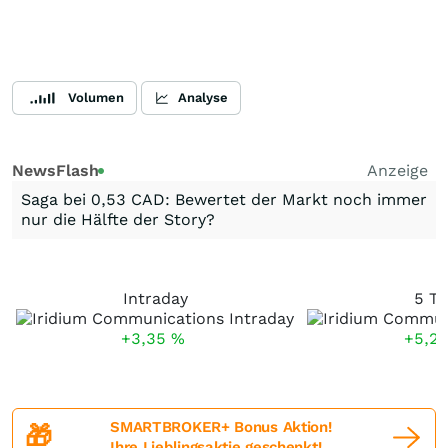
Volumen
Analyse
NewsFlash
Anzeige
Saga bei 0,53 CAD: Bewertet der Markt noch immer
nur die Hälfte der Story?
Intraday
5 Ta
+3,35
%
+5,2
SMARTBROKER+ Bonus Aktion!
🎁
Ihre Lieblingsaktie geschenkt!