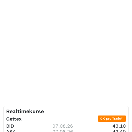
Realtimekurse
Gettex
0 € pro Trade*
BID
07.08.26
43,10
ASK
07.08.26
43,40