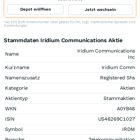
Depot eröffnen
Jetzt wechseln
*ab 500 EUR Ordervolumen über gettex für 0€, zzgl. marktüblicher Spreads und
Zuwendungen
Stammdaten Iridium Communications Aktie
Iridium Communications
Name
Inc
Kurzname
Iridium Comm
Namenszusatz
Registered Shs
Kategorie
Aktien
Aktientyp
Stammaktien
WKN
A0YB48
ISIN
US46269C1027
Symbol
IRDM
Branche
Telekommunikation