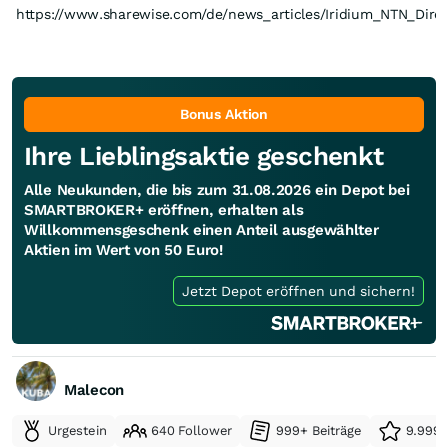
https://www.sharewise.com/de/news_articles/Iridium_NTN_Dire
Bonus Aktion
Ihre Lieblingsaktie geschenkt
Alle Neukunden, die bis zum 31.08.2026 ein Depot bei
SMARTBROKER+ eröffnen, erhalten als
Willkommensgeschenk einen Anteil ausgewählter
Aktien im Wert von 50 Euro!
Jetzt Depot eröffnen und sichern!
Malecon
Urgestein
640 Follower
999+ Beiträge
9.999+