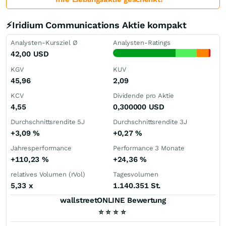
⚡Iridium Communications Aktie kompakt
Analysten-Kursziel Ø
Analysten-Ratings
42,00
USD
KGV
KUV
45,96
2,09
KCV
Dividende pro Aktie
4,55
0,300000
USD
Durchschnittsrendite 5J
Durchschnittsrendite 3J
+3,09
%
+0,27
%
Jahresperformance
Performance 3 Monate
+110,23
%
+24,36
%
relatives Volumen (rVol)
Tagesvolumen
5,33
x
1.140.351 St.
wallstreetONLINE Bewertung
⭐
⭐
⭐
⭐