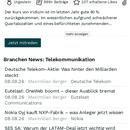
Urgestein
999+ Beiträge
107 erhaltene Likes
Quelle: https://mobile.traderfox.com/blog/aktien-
Der Kurs von Iridium ist im letzten Jahr gute 40 %
magazin/iridium-communications-satellitenanbieter-konnte-
zurückgekommen. Im wesentlichen aufgrund schwächerer
durch-spacex-borsengang-vor-neubewertung-stehen/p-
Quartalszahlen und eines befürchteten zunehmenden
163922/
Wettbewerbsdruck, nachdem Starlink für 17 Mrd $ US
mehr anzeigen
Mobilfunklizenzen von EchoStar erworben hat. Auf X kursiert
Chart, langfristig
seit ein paar Tagen das Gerücht, dass Iridium aufgrund seiner
Jetzt mitreden
geringen Marktkapitalisierung ein "strategic fit" für Rcoket Lab
Seit 2008 hat sich der Kurs folgendermaßen entwickelt:
sein könnte. Iridium verfügt zudem über sehr gute Kontakte
zur Regierung, ein ordentliches Produktportfolio für die
Branchen News: Telekommunikation
Luftfahrtindustrie und ebenfalls interessante
Deutsche Telekom-Aktie: Was hinter den Milliarden
Mobilfunklizenzen. Für Rocket Lab wäre es der Fuß in der Tür
steckt
des D2D Markts.
08.08.26
· Maximilian Berger ·
Deutsche Telekom
Eutelsat: OneWeb boomt – dieser Ausblick bremst
08.08.26
· Maximilian Berger ·
Eutelsat
Communications
Nokia Oyj kauft NXP-Fabrik – was Anleger jetzt wissen
08.08.26
· Maximilian Berger ·
Nokia
Der Kurs ist sehr volatil und neigt zu Übertreibungen in beide
SES SA: Warum der LATAM-Deal jetzt wichtig wird