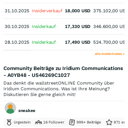
31.10.2025
31.10.2025
Insiderverkauf
18,000
USD
375.102,00
US
30.10.2025
30.10.2025
Insiderkauf
17,330
USD
346.600,00
US
28.10.2025
28.10.2025
Insiderkauf
17,490
USD
524.700,00
US
alle Insidertrades »
Community Beiträge zu Iridium Communications
- A0YB48 - US46269C1027
Das denkt die wallstreetONLINE Community über
Iridium Communications. Was ist Ihre Meinung?
Diskutieren Sie gerne gleich mit!
sneakee
Urgestein
16 Follower
999+ Beiträge
971 erh