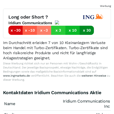
Werbung
Long oder Short ?
Iridium Communications
x -30
x -10
x -3
x 3
x 10
x 30
Im Durchschnitt erleiden 7 von 10 Kleinanlegern Verluste
beim Handel mit Turbo-Zertifikaten. Turbo-Zertifikate sind
hoch risikoreiche Produkte und nicht für langfristige
Anlagestrategien geeignet.
Diese Werbung richtet sich nur an Personen mit Wohn-/Geschäftssitz in
Deutschland. Der jeweilige Basisprospekt, etwaige Nachträge, die Endgültigen
Bedingungen sowie das maßgebliche Basisinformationsblatt sind auf
www.ingmarkets.de
veröffentlicht. Beachten Sie auch die
weiteren Hinweise
zu
dieser Werbung.
Kontaktdaten Iridium Communications Aktie
Iridium Communications
Name
Inc