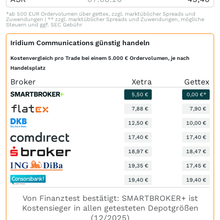
*ab 500 EUR Ordervolumen über gettex, zzgl. marktüblicher Spreads und
Zuwendungen | ** zzgl. marktüblicher Spreads und Zuwendungen, mögliche
Steuern und ggf. SEC Gebühr
Iridium Communications günstig handeln
Kostenvergleich pro Trade bei einem 5.000 € Ordervolumen, je nach
Handelsplatz
Broker
Xetra
Gettex
5,50 €
0,00 €*
7,88 €
7,90 €
12,50 €
10,00 €
17,40 €
17,40 €
18,97 €
18,47 €
19,35 €
17,45 €
19,40 €
19,40 €
Von Finanztest bestätigt: SMARTBROKER+ ist
Kostensieger in allen getesteten Depotgrößen
(12/2025)