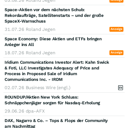
03.08.26
Roland Jegen
Space-Aktien vor dem nächsten Schub:
Rekordaufträge, Satellitenstarts – und der große
SpaceX-Warnschuss
31.07.26
Roland Jegen
Anzeige
Space Economy: Diese Aktien und ETFs bringen
Anleger ins All
18.07.26
Roland Jegen
Anzeige
Iridium Communications Investor Alert: Kahn Swick
& Foti, LLC Investigates Adequacy of Price and
Process in Proposed Sale of Iridium
Communications Inc. - IRDM
02.07.26
Business Wire (engl.)
ROUNDUP/Aktien New York Schluss:
Schnäppchenjäger sorgen für Nasdaq-Erholung
29.06.26
dpa-AFX
DAX, Nagarro & Co. – Tops & Flops der Community
am Nachmittag