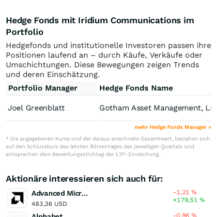
Hedge Fonds mit Iridium Communications im
Portfolio
Hedgefonds und institutionelle Investoren passen ihre
Positionen laufend an – durch Käufe, Verkäufe oder
Umschichtungen. Diese Bewegungen zeigen Trends
und deren Einschätzung.
Portfolio Manager
Hedge Fonds Name
Joel Greenblatt
Gotham Asset Management, LL
mehr Hedge Fonds Manager »
* Die angegebenen Kurse und der daraus errechnete Gesamtwert, beziehen sich
auf den Schlusskurs des letzten Börsentages des jeweiligen Quartals und
entsprechen dem Bewertungsstichtag der 13F-Einreichung.
Aktionäre interessieren sich auch für:
-1,21
%
Advanced Micro Devices
+179,51
%
483,36 USD
-0,96
%
Alphabet