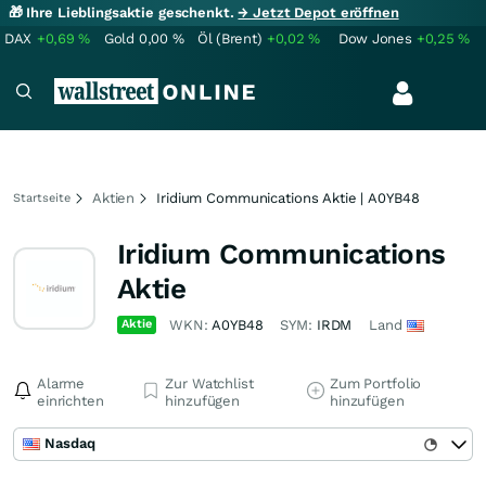
🎁 Ihre Lieblingsaktie geschenkt.
→ Jetzt Depot eröffnen
DAX
+0,69
%
Gold
0,00
%
Öl (Brent)
+0,02
%
Dow Jones
+0,25
%
Aktien
Iridium Communications Aktie | A0YB48
Startseite
Iridium Communications
Aktie
Aktie
WKN:
A0YB48
SYM:
IRDM
Land
Alarme
Zur Watchlist
Zum Portfolio
einrichten
hinzufügen
hinzufügen
Nasdaq