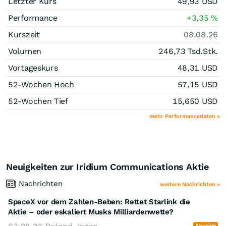
Letzter Kurs
49,93
USD
Performance
+3,35
%
Kurszeit
08.08.26
Volumen
246,73 Tsd.
Stk.
Vortageskurs
48,31
USD
52-Wochen Hoch
57,15
USD
52-Wochen Tief
15,650
USD
mehr Performancedaten »
Neuigkeiten zur Iridium Communications Aktie
Nachrichten
weitere Nachrichten »
SpaceX vor dem Zahlen-Beben: Rettet Starlink die
Aktie – oder eskaliert Musks Milliardenwette?
Anzeige