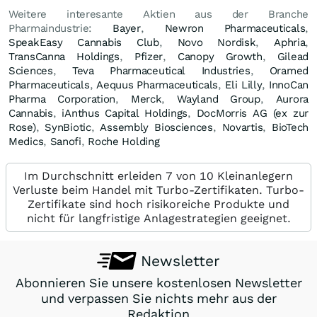
Weitere interesante Aktien aus der Branche
Pharmaindustrie:
Bayer
,
Newron Pharmaceuticals
,
SpeakEasy Cannabis Club
,
Novo Nordisk
,
Aphria
,
TransCanna Holdings
,
Pfizer
,
Canopy Growth
,
Gilead
Sciences
,
Teva Pharmaceutical Industries
,
Oramed
Pharmaceuticals
,
Aequus Pharmaceuticals
,
Eli Lilly
,
InnoCan
Pharma Corporation
,
Merck
,
Wayland Group
,
Aurora
Cannabis
,
iAnthus Capital Holdings
,
DocMorris AG (ex zur
Rose)
,
SynBiotic
,
Assembly Biosciences
,
Novartis
,
BioTech
Medics
,
Sanofi
,
Roche Holding
Im Durchschnitt erleiden 7 von 10 Kleinanlegern
Verluste beim Handel mit Turbo-Zertifikaten. Turbo-
Zertifikate sind hoch risikoreiche Produkte und
nicht für langfristige Anlagestrategien geeignet.
Newsletter
Abonnieren Sie unsere kostenlosen Newsletter
und verpassen Sie nichts mehr aus der
Redaktion