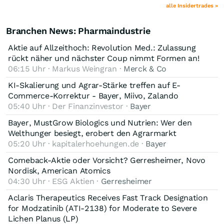
alle Insidertrades »
Branchen News: Pharmaindustrie
Aktie auf Allzeithoch: Revolution Med.: Zulassung
rückt näher und nächster Coup nimmt Formen an!
06:15 Uhr · Markus Weingran ·
Merck & Co
KI-Skalierung und Agrar-Stärke treffen auf E-
Commerce-Korrektur - Bayer, Miivo, Zalando
05:40 Uhr · Der Finanzinvestor ·
Bayer
Bayer, MustGrow Biologics und Nutrien: Wer den
Welthunger besiegt, erobert den Agrarmarkt
05:20 Uhr · kapitalerhoehungen.de ·
Bayer
Comeback-Aktie oder Vorsicht? Gerresheimer, Novo
Nordisk, American Atomics
04:30 Uhr · ESG Aktien ·
Gerresheimer
Aclaris Therapeutics Receives Fast Track Designation
for Modzatinib (ATI-2138) for Moderate to Severe
Lichen Planus (LP)