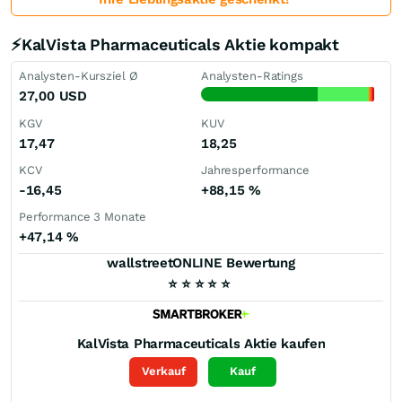
⚡KalVista Pharmaceuticals Aktie kompakt
Analysten-Kursziel Ø
Analysten-Ratings
27,00
USD
KGV
KUV
17,47
18,25
KCV
Jahresperformance
-16,45
+88,15
%
Performance 3 Monate
+47,14
%
wallstreetONLINE Bewertung
⭐
⭐
⭐
⭐
⭐
KalVista Pharmaceuticals
Aktie kaufen
Verkauf
Kauf