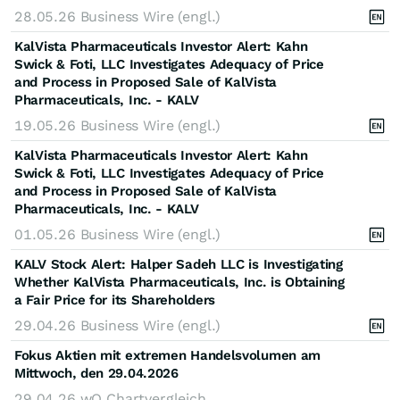
28.05.26
Business Wire (engl.)
KalVista Pharmaceuticals Investor Alert: Kahn
Swick & Foti, LLC Investigates Adequacy of Price
and Process in Proposed Sale of KalVista
Pharmaceuticals, Inc. - KALV
19.05.26
Business Wire (engl.)
KalVista Pharmaceuticals Investor Alert: Kahn
Swick & Foti, LLC Investigates Adequacy of Price
and Process in Proposed Sale of KalVista
Pharmaceuticals, Inc. - KALV
01.05.26
Business Wire (engl.)
KALV Stock Alert: Halper Sadeh LLC is Investigating
Whether KalVista Pharmaceuticals, Inc. is Obtaining
a Fair Price for its Shareholders
29.04.26
Business Wire (engl.)
Fokus Aktien mit extremen Handelsvolumen am
Mittwoch, den 29.04.2026
29.04.26
wO Chartvergleich