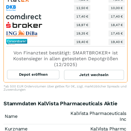
12,50 €
10,00 €
17,40 €
17,40 €
18,97 €
18,47 €
19,35 €
17,45 €
19,40 €
19,40 €
Von Finanztest bestätigt: SMARTBROKER+ ist
Kostensieger in allen getesteten Depotgrößen
(12/2025)
Depot eröffnen
Jetzt wechseln
*ab 500 EUR Ordervolumen über gettex für 0€, zzgl. marktüblicher Spreads und
Zuwendungen
Stammdaten KalVista Pharmaceuticals Aktie
KalVista Pharmaceuticals
Name
Inc
Kurzname
KalVista Pharmc