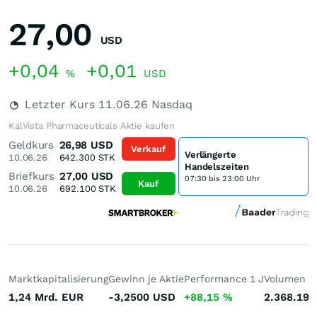
27,00
USD
+0,04
+0,01
%
USD
Letzter Kurs
11.06.26
Nasdaq
KalVista Pharmaceuticals Aktie kaufen
Geldkurs
26,98
USD
Verkauf
Verlängerte
10.06.26
642.300
STK
Handelszeiten
Briefkurs
27,00
USD
07:30 bis 23:00 Uhr
Kauf
10.06.26
692.100
STK
Marktkapitalisierung
Gewinn je Aktie
Performance 1 J
Volumen (h
1,24 Mrd.
EUR
-3,2500
USD
+88,15
%
2.368.197