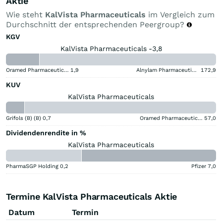
Aktie
Wie steht
KalVista Pharmaceuticals
im Vergleich zum
Durchschnitt der entsprechenden Peergroup?
KGV
KalVista Pharmaceuticals -3,8
Oramed Pharmaceuticals
1,9
Alnylam Pharmaceuticals
172,9
KUV
KalVista Pharmaceuticals
Grifols (B) (B)
0,7
Oramed Pharmaceuticals
57,0
Dividendenrendite in %
KalVista Pharmaceuticals
PharmaSGP Holding
0,2
Pfizer
7,0
Termine KalVista Pharmaceuticals Aktie
Datum
Termin