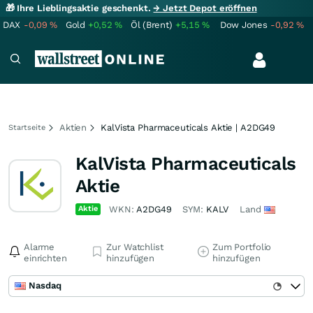
🎁 Ihre Lieblingsaktie geschenkt.
→ Jetzt Depot eröffnen
DAX
-0,09
%
Gold
+0,52
%
Öl (Brent)
+5,15
%
Dow Jones
-0,92
%
Aktien
KalVista Pharmaceuticals Aktie | A2DG49
Startseite
KalVista Pharmaceuticals
Aktie
Aktie
WKN:
A2DG49
SYM:
KALV
Land
Alarme
Zur Watchlist
Zum Portfolio
einrichten
hinzufügen
hinzufügen
Nasdaq