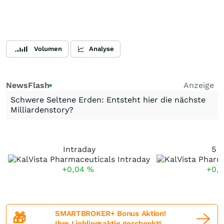
Volumen
Analyse
NewsFlash
Anzeige
Schwere Seltene Erden: Entsteht hier die nächste
Milliardenstory?
Intraday
5 T
+0,04
%
+0,
SMARTBROKER+ Bonus Aktion!
🎁
Ihre Lieblingsaktie geschenkt!