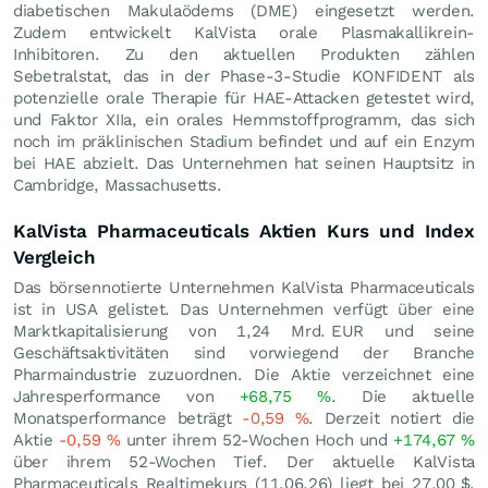
diabetischen Makulaödems (DME) eingesetzt werden.
Zudem entwickelt KalVista orale Plasmakallikrein-
Inhibitoren. Zu den aktuellen Produkten zählen
Sebetralstat, das in der Phase-3-Studie KONFIDENT als
potenzielle orale Therapie für HAE-Attacken getestet wird,
und Faktor XIIa, ein orales Hemmstoffprogramm, das sich
noch im präklinischen Stadium befindet und auf ein Enzym
bei HAE abzielt. Das Unternehmen hat seinen Hauptsitz in
Cambridge, Massachusetts.
KalVista Pharmaceuticals Aktien Kurs und Index
Vergleich
Das börsennotierte Unternehmen KalVista Pharmaceuticals
ist in USA gelistet. Das Unternehmen verfügt über eine
Marktkapitalisierung von 1,24 Mrd.
EUR
und seine
Geschäftsaktivitäten sind vorwiegend der Branche
Pharmaindustrie zuzuordnen. Die Aktie verzeichnet eine
Jahresperformance von
+68,75
%
. Die aktuelle
Monatsperformance beträgt
-0,59
%
. Derzeit notiert die
Aktie
-0,59
%
unter ihrem 52-Wochen Hoch und
+174,67
%
über ihrem 52-Wochen Tief. Der aktuelle KalVista
Pharmaceuticals Realtimekurs (
11.06.26
) liegt bei 27,00
$
.