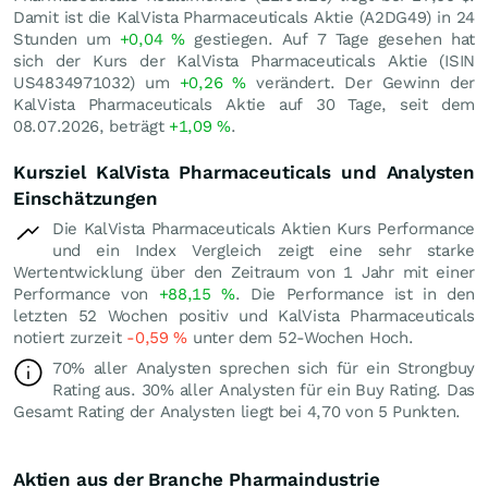
Damit ist die KalVista Pharmaceuticals Aktie (A2DG49) in 24
Stunden um
+0,04
%
gestiegen. Auf 7 Tage gesehen hat
sich der Kurs der KalVista Pharmaceuticals Aktie (ISIN
US4834971032) um
+0,26
%
verändert. Der Gewinn der
KalVista Pharmaceuticals Aktie auf 30 Tage, seit dem
08.07.2026, beträgt
+1,09
%
.
Kursziel KalVista Pharmaceuticals und Analysten
Einschätzungen
Die KalVista Pharmaceuticals Aktien Kurs Performance
und ein Index Vergleich zeigt eine sehr starke
Wertentwicklung über den Zeitraum von 1 Jahr mit einer
Performance von
+88,15
%
. Die Performance ist in den
letzten 52 Wochen positiv und KalVista Pharmaceuticals
notiert zurzeit
-0,59
%
unter dem 52-Wochen Hoch.
70% aller Analysten sprechen sich für ein Strongbuy
Rating aus. 30% aller Analysten für ein Buy Rating. Das
Gesamt Rating der Analysten liegt bei 4,70 von 5 Punkten.
Aktien aus der Branche Pharmaindustrie