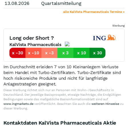
13.08.2026
Quartalsmitteilung
alle KalVista Pharmaceuticals Termine »
Werbung
Long oder Short ?
KalVista Pharmaceuticals
x -30
x -10
x -3
x 3
x 10
x 30
Im Durchschnitt erleiden 7 von 10 Kleinanlegern Verluste
beim Handel mit Turbo-Zertifikaten. Turbo-Zertifikate sind
hoch risikoreiche Produkte und nicht für langfristige
Anlagestrategien geeignet.
Diese Werbung richtet sich nur an Personen mit Wohn-/Geschäftssitz in
Deutschland. Der jeweilige Basisprospekt, etwaige Nachträge, die Endgültigen
Bedingungen sowie das maßgebliche Basisinformationsblatt sind auf
www.ingmarkets.de
veröffentlicht. Beachten Sie auch die
weiteren Hinweise
zu
dieser Werbung.
Kontaktdaten KalVista Pharmaceuticals Aktie