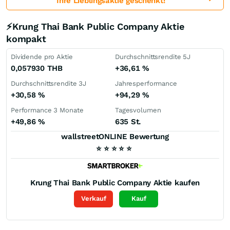
Ihre Lieblingsaktie geschenkt!
⚡Krung Thai Bank Public Company Aktie
kompakt
Dividende pro Aktie
Durchschnittsrendite 5J
0,057930
THB
+36,61
%
Durchschnittsrendite 3J
Jahresperformance
+30,58
%
+94,29
%
Performance 3 Monate
Tagesvolumen
+49,86
%
635 St.
wallstreetONLINE Bewertung
⭐
⭐
⭐
⭐
⭐
Krung Thai Bank Public Company
Aktie kaufen
Verkauf
Kauf