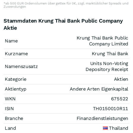
*ab 500 EUR Ordervolumen über gettex für 0€, zzgl. marktüblicher Spreads und
Zuwendungen
Stammdaten Krung Thai Bank Public Company
Aktie
Krung Thai Bank Public
Name
Company Limited
Kurzname
Krung Thai Bank
Units Non-Voting
Namenszusatz
Depository Receipt
Kategorie
Aktien
Aktientyp
Andere Arten Eigenkapital
WKN
675522
ISIN
TH0150010R11
Branche
Finanzdienstleistungen
Land
Thailand