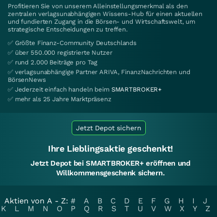
Profitieren Sie von unserem Alleinstellungsmerkmal als den
zentralen verlagsunabhängigen Wissens-Hub für einen aktuellen
und fundierten Zugang in die Börsen- und Wirtschaftswelt, um
strategische Entscheidungen zu treffen.
✅ Größte Finanz-Community Deutschlands
✅ über 550.000 registrierte Nutzer
✅ rund 2.000 Beiträge pro Tag
✅ verlagsunabhängige Partner ARIVA, FinanzNachrichten und
BörsenNews
✅ Jederzeit einfach handeln beim
SMARTBROKER+
✅ mehr als 25 Jahre Marktpräsenz
Jetzt Depot sichern
Ihre Lieblingsaktie geschenkt!
Jetzt Depot bei SMARTBROKER+ eröffnen und
Willkommensgeschenk sichern.
Aktien von A - Z:
#
A
B
C
D
E
F
G
H
I
J
K
L
M
N
O
P
Q
R
S
T
U
V
W
X
Y
Z