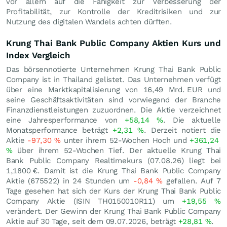
vor allem auf die Fähigkeit zur Verbesserung der
Profitabilität, zur Kontrolle der Kreditrisiken und zur
Nutzung des digitalen Wandels achten dürften.
Krung Thai Bank Public Company Aktien Kurs und
Index Vergleich
Das börsennotierte Unternehmen Krung Thai Bank Public
Company ist in Thailand gelistet. Das Unternehmen verfügt
über eine Marktkapitalisierung von 16,49 Mrd.
EUR
und
seine Geschäftsaktivitäten sind vorwiegend der Branche
Finanzdienstleistungen zuzuordnen. Die Aktie verzeichnet
eine Jahresperformance von
+58,14
%
. Die aktuelle
Monatsperformance beträgt
+2,31
%
. Derzeit notiert die
Aktie
-97,30
%
unter ihrem 52-Wochen Hoch und
+361,24
%
über ihrem 52-Wochen Tief. Der aktuelle Krung Thai
Bank Public Company Realtimekurs (
07.08.26
) liegt bei
1,1800
€
. Damit ist die Krung Thai Bank Public Company
Aktie (675522) in 24 Stunden um
-0,84
%
gefallen. Auf 7
Tage gesehen hat sich der Kurs der Krung Thai Bank Public
Company Aktie (ISIN TH0150010R11) um
+19,55
%
verändert. Der Gewinn der Krung Thai Bank Public Company
Aktie auf 30 Tage, seit dem 09.07.2026, beträgt
+28,81
%
.