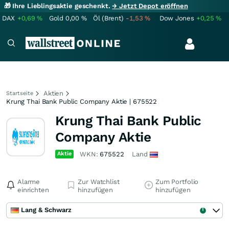
🎁 Ihre Lieblingsaktie geschenkt.
→ Jetzt Depot eröffnen
DAX
+0,69
%
Gold
0,00
%
Öl (Brent)
-1,53
%
Dow Jones
+0,25
%
Aktien
Startseite
Krung Thai Bank Public Company Aktie | 675522
Krung Thai Bank Public
Company Aktie
Aktie
WKN:
675522
Land
Alarme
Zur Watchlist
Zum Portfolio
einrichten
hinzufügen
hinzufügen
Lang & Schwarz