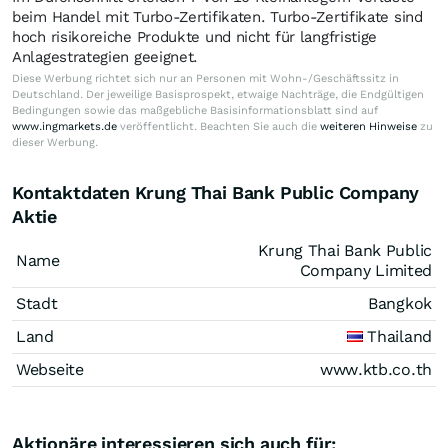
beim Handel mit Turbo-Zertifikaten. Turbo-Zertifikate sind
hoch risikoreiche Produkte und nicht für langfristige
Anlagestrategien geeignet.
Diese Werbung richtet sich nur an Personen mit Wohn-/Geschäftssitz in
Deutschland. Der jeweilige Basisprospekt, etwaige Nachträge, die Endgültigen
Bedingungen sowie das maßgebliche Basisinformationsblatt sind auf
www.ingmarkets.de
veröffentlicht. Beachten Sie auch die
weiteren Hinweise
zu
dieser Werbung.
Kontaktdaten Krung Thai Bank Public Company
Aktie
Krung Thai Bank Public
Name
Company Limited
Stadt
Bangkok
Land
Thailand
Webseite
www.ktb.co.th
Aktionäre interessieren sich auch für: