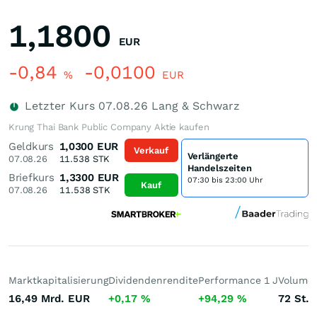
1,1800
EUR
-0,84
-0,0100
%
EUR
Letzter Kurs
07.08.26
Lang & Schwarz
Krung Thai Bank Public Company Aktie kaufen
Geldkurs
1,0300
EUR
Verkauf
Verlängerte
07.08.26
11.538
STK
Handelszeiten
Briefkurs
1,3300
EUR
07:30 bis 23:00 Uhr
Kauf
07.08.26
11.538
STK
Marktkapitalisierung
Dividendenrendite
Performance 1 J
Volumen
16,49 Mrd.
EUR
+0,17
%
+94,29
%
72
St.