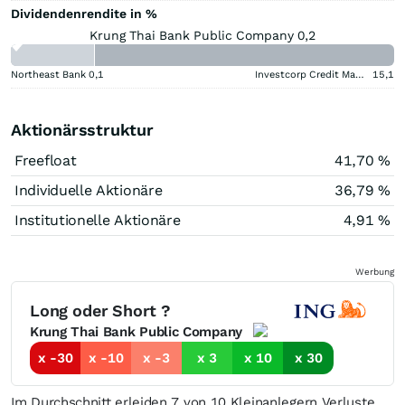
Dividendenrendite in %
Krung Thai Bank Public Company 0,2
Northeast Bank
0,1
Investcorp Credit Management BDC
15,1
Aktionärsstruktur
Freefloat
41,70 %
Individuelle Aktionäre
36,79 %
Institutionelle Aktionäre
4,91 %
Werbung
Long oder Short ?
Krung Thai Bank Public Company
x -30
x -10
x -3
x 3
x 10
x 30
Im Durchschnitt erleiden 7 von 10 Kleinanlegern Verluste