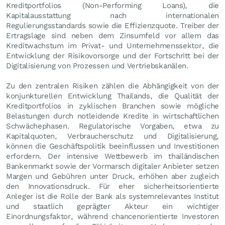
Kreditportfolios (Non-Performing Loans), die
Kapitalausstattung nach internationalen
Regulierungsstandards sowie die Effizienzquote. Treiber der
Ertragslage sind neben dem Zinsumfeld vor allem das
Kreditwachstum im Privat- und Unternehmenssektor, die
Entwicklung der Risikovorsorge und der Fortschritt bei der
Digitalisierung von Prozessen und Vertriebskanälen.
Zu den zentralen Risiken zählen die Abhängigkeit von der
konjunkturellen Entwicklung Thailands, die Qualität der
Kreditportfolios in zyklischen Branchen sowie mögliche
Belastungen durch notleidende Kredite in wirtschaftlichen
Schwächephasen. Regulatorische Vorgaben, etwa zu
Kapitalquoten, Verbraucherschutz und Digitalisierung,
können die Geschäftspolitik beeinflussen und Investitionen
erfordern. Der intensive Wettbewerb im thailändischen
Bankenmarkt sowie der Vormarsch digitaler Anbieter setzen
Margen und Gebühren unter Druck, erhöhen aber zugleich
den Innovationsdruck. Für eher sicherheitsorientierte
Anleger ist die Rolle der Bank als systemrelevantes Institut
und staatlich geprägter Akteur ein wichtiger
Einordnungsfaktor, während chancenorientierte Investoren