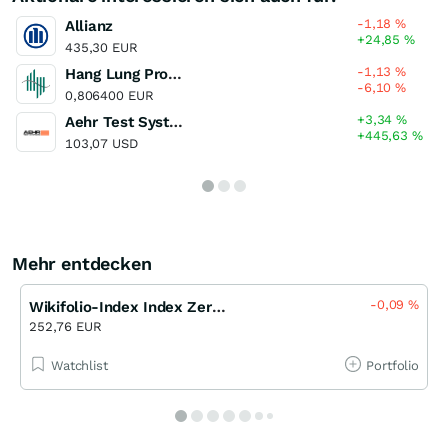
-1,18
%
Allianz
+24,85
%
435,30 EUR
-1,13
%
Hang Lung Properties
-6,10
%
0,806400 EUR
+3,34
%
Aehr Test Systems
+445,63
%
103,07 USD
Mehr entdecken
-0,09
%
Wikifolio-Index Index Zertifikat Open-End (LASW)
252,76 EUR
Watchlist
Portfolio