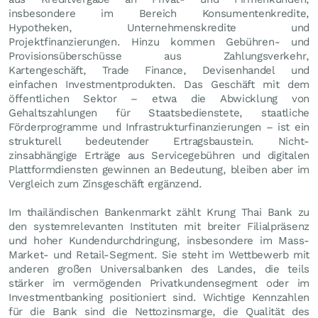
insbesondere im Bereich Konsumentenkredite,
Hypotheken, Unternehmenskredite und
Projektfinanzierungen. Hinzu kommen Gebühren- und
Provisionsüberschüsse aus Zahlungsverkehr,
Kartengeschäft, Trade Finance, Devisenhandel und
einfachen Investmentprodukten. Das Geschäft mit dem
öffentlichen Sektor – etwa die Abwicklung von
Gehaltszahlungen für Staatsbedienstete, staatliche
Förderprogramme und Infrastrukturfinanzierungen – ist ein
strukturell bedeutender Ertragsbaustein. Nicht-
zinsabhängige Erträge aus Servicegebühren und digitalen
Plattformdiensten gewinnen an Bedeutung, bleiben aber im
Vergleich zum Zinsgeschäft ergänzend.
Im thailändischen Bankenmarkt zählt Krung Thai Bank zu
den systemrelevanten Instituten mit breiter Filialpräsenz
und hoher Kundendurchdringung, insbesondere im Mass-
Market- und Retail-Segment. Sie steht im Wettbewerb mit
anderen großen Universalbanken des Landes, die teils
stärker im vermögenden Privatkundensegment oder im
Investmentbanking positioniert sind. Wichtige Kennzahlen
für die Bank sind die Nettozinsmarge, die Qualität des