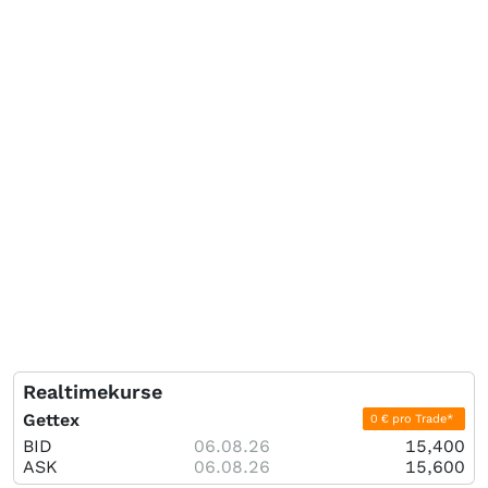
Realtimekurse
Gettex
0 € pro Trade*
BID
06.08.26
15,400
ASK
06.08.26
15,600