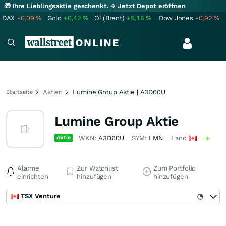
🎁 Ihre Lieblingsaktie geschenkt.
→ Jetzt Depot eröffnen
DAX
-0,09
%
Gold
+0,42
%
Öl (Brent)
+5,15
%
Dow Jones
-0,92
%
Aktien
Lumine Group Aktie | A3D60U
Startseite
Lumine Group Aktie
Aktie
WKN:
A3D60U
SYM:
LMN
Land
Alarme
Zur Watchlist
Zum Portfolio
einrichten
hinzufügen
hinzufügen
TSX Venture