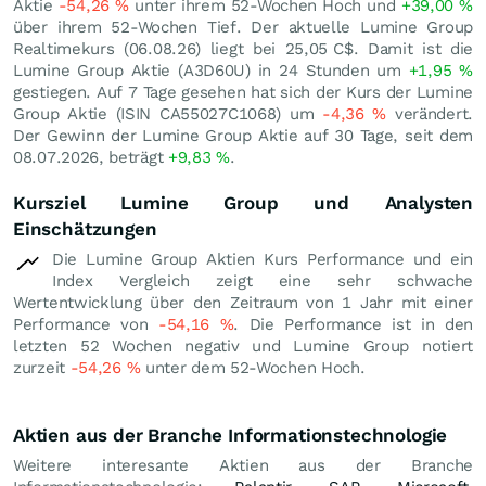
Aktie
-54,26
%
unter ihrem 52-Wochen Hoch und
+39,00
%
über ihrem 52-Wochen Tief. Der aktuelle Lumine Group
Realtimekurs (
06.08.26
) liegt bei 25,05
C$
. Damit ist die
Lumine Group Aktie (A3D60U) in 24 Stunden um
+1,95
%
gestiegen. Auf 7 Tage gesehen hat sich der Kurs der Lumine
Group Aktie (ISIN CA55027C1068) um
-4,36
%
verändert.
Der Gewinn der Lumine Group Aktie auf 30 Tage, seit dem
08.07.2026, beträgt
+9,83
%
.
Kursziel Lumine Group und Analysten
Einschätzungen
Die Lumine Group Aktien Kurs Performance und ein
Index Vergleich zeigt eine sehr schwache
Wertentwicklung über den Zeitraum von 1 Jahr mit einer
Performance von
-54,16
%
. Die Performance ist in den
letzten 52 Wochen negativ und Lumine Group notiert
zurzeit
-54,26
%
unter dem 52-Wochen Hoch.
Aktien aus der Branche Informationstechnologie
Weitere interesante Aktien aus der Branche