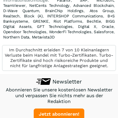
Informationstechnologie:
Palantir
,
SAP
,
Microsoft
,
TeamViewer
,
NetCents Technology
,
Advanced Blockchain
,
D-Wave Quantum
,
BrainChip Holdings
,
Atos Group
,
Realtech
,
Block (A)
,
INTERSHOP Communications
,
B+S
Banksysteme
,
GRENKE
,
Riot Platforms
,
Bechtle
,
BIGG
Digital Assets
,
GFT Technologies
,
Digital X
,
Oracle
,
Opendoor Technologies
,
WonderFi Technologies
,
Salesforce
,
Northern Data
,
Metavista3D
Im Durchschnitt erleiden 7 von 10 Kleinanlegern
Verluste beim Handel mit Turbo-Zertifikaten. Turbo-
Zertifikate sind hoch risikoreiche Produkte und
nicht für langfristige Anlagestrategien geeignet.
Newsletter
Abonnieren Sie unsere kostenlosen Newsletter
und verpassen Sie nichts mehr aus der
Redaktion
Jetzt abonnieren!