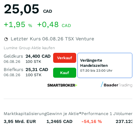
25,05
CAD
+1,95
+0,48
%
CAD
Letzter Kurs
06.08.26
TSX Venture
Lumine Group Aktie kaufen
Geldkurs
24,400
CAD
Verkauf
Verlängerte
06.08.26
100
STK
Handelszeiten
Briefkurs
25,31
CAD
07:30 bis 23:00 Uhr
Kauf
06.08.26
100
STK
Marktkapitalisierung
Gewinn je Aktie
*
Performance 1 J
Volumen 
3,95 Mrd.
EUR
1,2465
CAD
-54,16
%
237.123