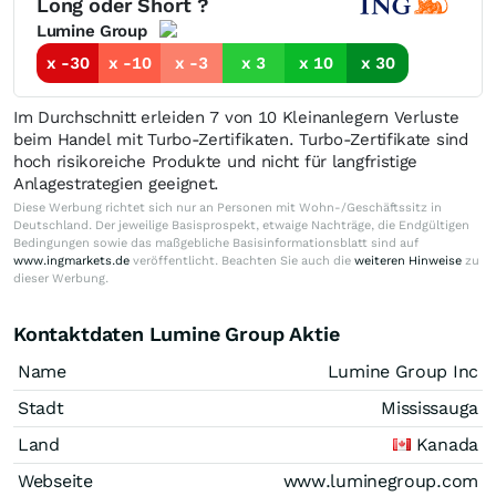
Long oder Short ?
Lumine Group
x -30
x -10
x -3
x 3
x 10
x 30
Im Durchschnitt erleiden 7 von 10 Kleinanlegern Verluste
beim Handel mit Turbo-Zertifikaten. Turbo-Zertifikate sind
hoch risikoreiche Produkte und nicht für langfristige
Anlagestrategien geeignet.
Diese Werbung richtet sich nur an Personen mit Wohn-/Geschäftssitz in
Deutschland. Der jeweilige Basisprospekt, etwaige Nachträge, die Endgültigen
Bedingungen sowie das maßgebliche Basisinformationsblatt sind auf
www.ingmarkets.de
veröffentlicht. Beachten Sie auch die
weiteren Hinweise
zu
dieser Werbung.
Kontaktdaten Lumine Group Aktie
Name
Lumine Group Inc
Stadt
Mississauga
Land
Kanada
Webseite
www.luminegroup.com