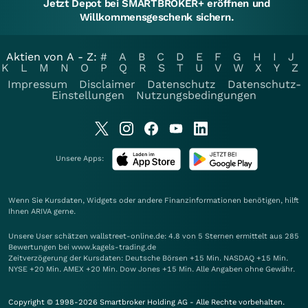
Jetzt Depot bei SMARTBROKER+ eröffnen und
Willkommensgeschenk sichern.
Aktien von A - Z:
#
A
B
C
D
E
F
G
H
I
J
K
L
M
N
O
P
Q
R
S
T
U
V
W
X
Y
Z
Impressum
Disclaimer
Datenschutz
Datenschutz-
Einstellungen
Nutzungsbedingungen
Unsere Apps:
Wenn Sie Kursdaten, Widgets oder andere Finanzinformationen benötigen, hilft
Ihnen
ARIVA
gerne.
Unsere User schätzen wallstreet-online.de: 4.8 von 5 Sternen ermittelt aus 285
Bewertungen bei www.kagels-trading.de
Zeitverzögerung der Kursdaten: Deutsche Börsen +15 Min. NASDAQ +15 Min.
NYSE +20 Min. AMEX +20 Min. Dow Jones +15 Min. Alle Angaben ohne Gewähr.
Copyright © 1998-2026 Smartbroker Holding AG - Alle Rechte vorbehalten.