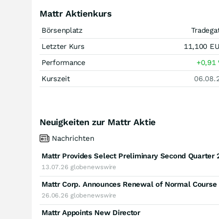
Mattr Aktienkurs
Börsenplatz
Tradega
Letzter Kurs
11,100
E
Performance
+0,91
Kurszeit
06.08.
Neuigkeiten zur Mattr Aktie
Nachrichten
Mattr Provides Select Preliminary Second Quarter
13.07.26
globenewswire
Mattr Corp. Announces Renewal of Normal Course 
26.06.26
globenewswire
Mattr Appoints New Director