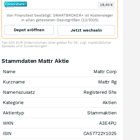
19,40 €
Von Finanztest bestätigt: SMARTBROKER+ ist Kostensieger
in allen getesteten Depotgrößen (12/2025)
Depot eröffnen
Jetzt wechseln
*ab 500 EUR Ordervolumen über gettex für 0€, zzgl. marktüblicher
Spreads und Zuwendungen
Stammdaten Mattr Aktie
Name
Mattr Corp
Kurzname
Mattr Rg
Namenszusatz
Registered Shs
Kategorie
Aktien
Aktientyp
Stammaktien
WKN
A3E4PU
ISIN
CA57722Y1025