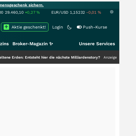
mensgeschenk sichern.
00
29.460,10
+0,27
%
EUR/USD
1,15232
-0,01
%
Aktie geschenkt!
Login
Push-Kurse
zins
Broker-Magazin ✨
Unsere Services
n: Entsteht hier die nächste Milliardenstory?
+++
Anzeige