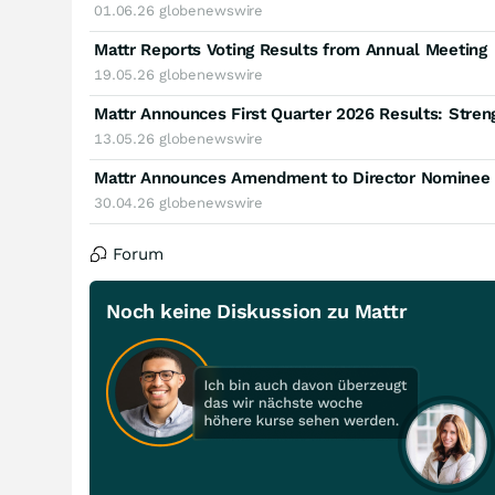
01.06.26
globenewswire
Mattr Reports Voting Results from Annual Meeting
19.05.26
globenewswire
13.05.26
globenewswire
Mattr Announces Amendment to Director Nominee S
30.04.26
globenewswire
Forum
Noch keine Diskussion zu Mattr