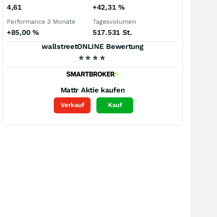
4,61
+42,31
%
Performance 3 Monate
Tagesvolumen
+85,00
%
517.531 St.
wallstreetONLINE Bewertung
⭐
⭐
⭐
⭐
Mattr
Aktie kaufen
Verkauf
Kauf