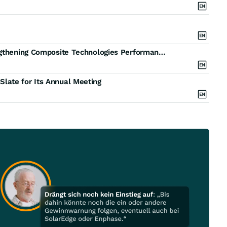
Mattr Announces First Quarter 2026 Results: Strengthening Composite Technologies Performance Drives Sequential Growth and Improved Full Year Outlook
late for Its Annual Meeting