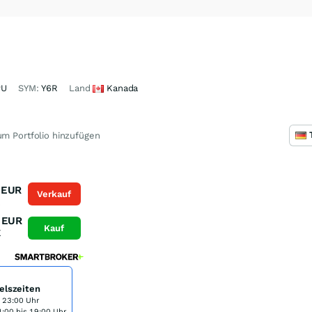
PU
SYM:
Y6R
Land
Kanada
m Portfolio hinzufügen
EUR
Verkauf
K
EUR
Kauf
K
elszeiten
s 23:00 Uhr
:00 bis 19:00 Uhr