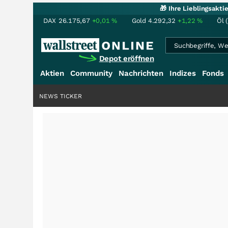
🎁 Ihre Lieblingsakt
DAX
26.175,67
+0,01
%
Gold
4.292,32
+1,22
%
Öl 
Depot eröffnen
Aktien
Community
Nachrichten
Indizes
Fonds
NEWS TICKER