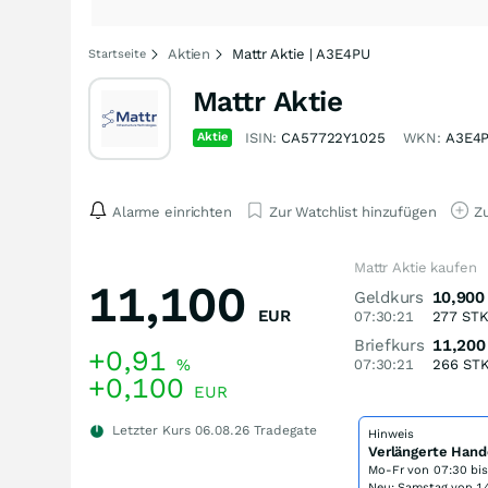
Aktien
Mattr Aktie | A3E4PU
Startseite
Mattr Aktie
Aktie
ISIN:
CA57722Y1025
WKN:
A3E4
Alarme einrichten
Zur Watchlist hinzufügen
Zu
Mattr Aktie kaufen
11,100
Geldkurs
10,900
EUR
07:30:21
277
ST
Briefkurs
11,200
+0,91
%
07:30:21
266
ST
+0,100
EUR
Letzter Kurs
06.08.26
Tradegate
Hinweis
Verlängerte Hand
Mo-Fr von
07:30 bi
Neu: Samstag von 14