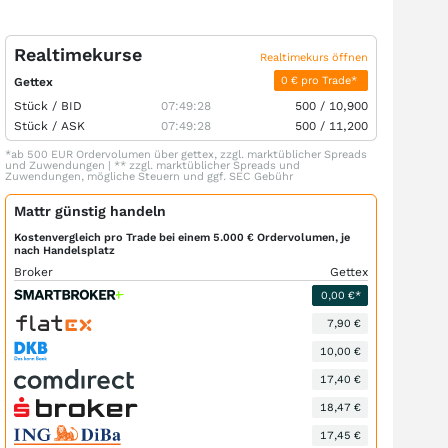
Realtimekurse
Realtimekurs öffnen
0 € pro Trade*
Gettex
Stück /
BID
07:49:28
500
/
10,900
Stück /
ASK
07:49:28
500
/
11,200
*ab 500 EUR Ordervolumen über gettex, zzgl. marktüblicher Spreads
und Zuwendungen | ** zzgl. marktüblicher Spreads und
Zuwendungen, mögliche Steuern und ggf. SEC Gebühr
Mattr günstig handeln
Kostenvergleich pro Trade bei einem 5.000 € Ordervolumen, je
nach Handelsplatz
Broker
Gettex
0,00 €*
7,90 €
10,00 €
17,40 €
18,47 €
17,45 €