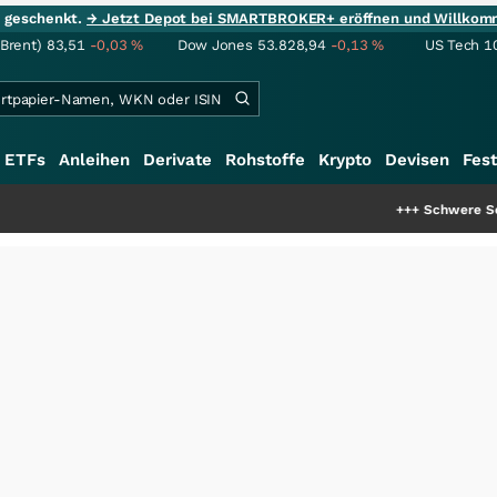
ie geschenkt.
→ Jetzt Depot bei SMARTBROKER+ eröffnen und Willkom
(Brent)
83,51
-0,03
%
Dow Jones
53.828,94
-0,13
%
US Tech 1
ETFs
Anleihen
Derivate
Rohstoffe
Krypto
Devisen
Fest
+++
Schwere Seltene Erde