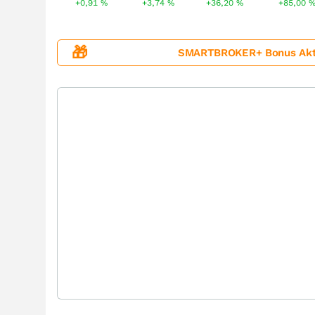
+0,91
%
+3,74
%
+36,20
%
+85,00
🎁
SMARTBROKER+ Bonus Aktion