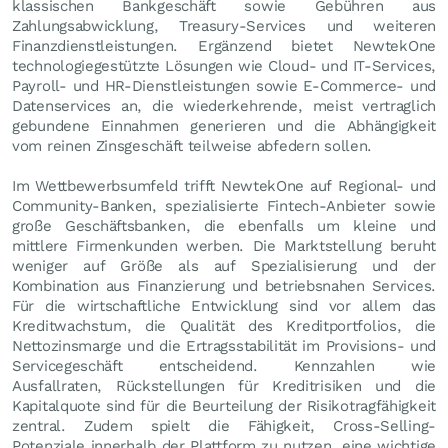
klassischen Bankgeschäft sowie Gebühren aus
Zahlungsabwicklung, Treasury-Services und weiteren
Finanzdienstleistungen. Ergänzend bietet NewtekOne
technologiegestützte Lösungen wie Cloud- und IT-Services,
Payroll- und HR-Dienstleistungen sowie E-Commerce- und
Datenservices an, die wiederkehrende, meist vertraglich
gebundene Einnahmen generieren und die Abhängigkeit
vom reinen Zinsgeschäft teilweise abfedern sollen.
Im Wettbewerbsumfeld trifft NewtekOne auf Regional- und
Community-Banken, spezialisierte Fintech-Anbieter sowie
große Geschäftsbanken, die ebenfalls um kleine und
mittlere Firmenkunden werben. Die Marktstellung beruht
weniger auf Größe als auf Spezialisierung und der
Kombination aus Finanzierung und betriebsnahen Services.
Für die wirtschaftliche Entwicklung sind vor allem das
Kreditwachstum, die Qualität des Kreditportfolios, die
Nettozinsmarge und die Ertragsstabilität im Provisions- und
Servicegeschäft entscheidend. Kennzahlen wie
Ausfallraten, Rückstellungen für Kreditrisiken und die
Kapitalquote sind für die Beurteilung der Risikotragfähigkeit
zentral. Zudem spielt die Fähigkeit, Cross-Selling-
Potenziale innerhalb der Plattform zu nutzen, eine wichtige