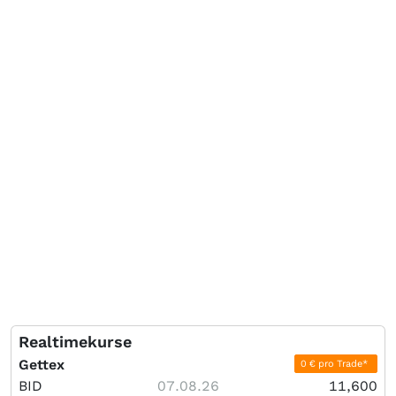
Realtimekurse
Gettex
0 € pro Trade*
BID
07.08.26
11,600