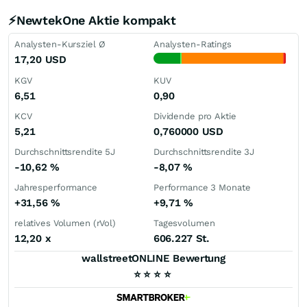
⚡NewtekOne Aktie kompakt
Analysten-Kursziel Ø
Analysten-Ratings
17,20
USD
KGV
KUV
6,51
0,90
KCV
Dividende pro Aktie
5,21
0,760000
USD
Durchschnittsrendite 5J
Durchschnittsrendite 3J
-10,62
%
-8,07
%
Jahresperformance
Performance 3 Monate
+31,56
%
+9,71
%
relatives Volumen (rVol)
Tagesvolumen
12,20
x
606.227 St.
wallstreetONLINE Bewertung
⭐
⭐
⭐
⭐