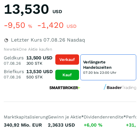
13,530
USD
-9,50
-1,420
%
USD
Letzter Kurs
07.08.26
Nasdaq
NewtekOne Aktie kaufen
Geldkurs
13,500
USD
Verkauf
Verlängerte
07.08.26
300
STK
Handelszeiten
Briefkurs
13,530
USD
07:30 bis 23:00 Uhr
Kauf
07.08.26
500
STK
Marktkapitalisierung
Gewinn je Aktie
*
Dividendenrendite
*
Perfo
340,92 Mio.
EUR
2,3633
USD
+6,00
%
+31,