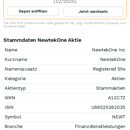
(12/2025)
Depot eröffnen
Jetzt wechseln
*ab 500 EUR Ordervolumen über gettex für 0€, zzgl. marktüblicher Spreads und
Zuwendungen
Stammdaten NewtekOne Aktie
Name
NewtekOne Inc
Kurzname
NewtekOne
Namenszusatz
Registered Shs
Kategorie
Aktien
Aktientyp
Stammaktien
WKN
A12C7Z
ISIN
US6525262035
Symbol
NEWT
Branche
Finanzdienstleistungen