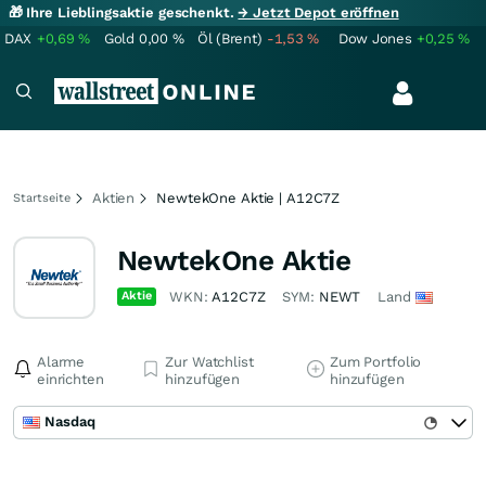
🎁 Ihre Lieblingsaktie geschenkt.
→ Jetzt Depot eröffnen
DAX
+0,69
%
Gold
0,00
%
Öl (Brent)
-1,53
%
Dow Jones
+0,25
%
Aktien
NewtekOne Aktie | A12C7Z
Startseite
NewtekOne Aktie
Aktie
WKN:
A12C7Z
SYM:
NEWT
Land
Alarme
Zur Watchlist
Zum Portfolio
einrichten
hinzufügen
hinzufügen
Nasdaq