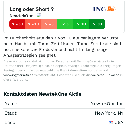
Long oder Short ?
NewtekOne
x -30
x -10
x -3
x 3
x 10
x 30
Im Durchschnitt erleiden 7 von 10 Kleinanlegern Verluste
beim Handel mit Turbo-Zertifikaten. Turbo-Zertifikate sind
hoch risikoreiche Produkte und nicht für langfristige
Anlagestrategien geeignet.
Diese Werbung richtet sich nur an Personen mit Wohn-/Geschäftssitz in
Deutschland. Der jeweilige Basisprospekt, etwaige Nachträge, die Endgültigen
Bedingungen sowie das maßgebliche Basisinformationsblatt sind auf
www.ingmarkets.de
veröffentlicht. Beachten Sie auch die
weiteren Hinweise
zu
dieser Werbung.
Kontaktdaten NewtekOne Aktie
Name
NewtekOne Inc
Stadt
New York, NY
Land
USA