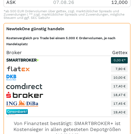
ASK
07.08.26
12,000
*ab 500 EUR Ordervolumen über gettex, zzgl. marktüblicher Spreads und
Zuwendungen | ** zzgl. marktüblicher Spreads und Zuwendungen, mögliche
Steuern und ggf. SEC Gebühr
NewtekOne günstig handeln
Kostenvergleich pro Trade bei einem 5.000 € Ordervolumen, je nach
Handelsplatz
Broker
Gettex
0,00 €*
7,90 €
10,00 €
17,40 €
18,47 €
17,45 €
19,40 €
Von Finanztest bestätigt: SMARTBROKER+ ist
Kostensieger in allen getesteten Depotgrößen