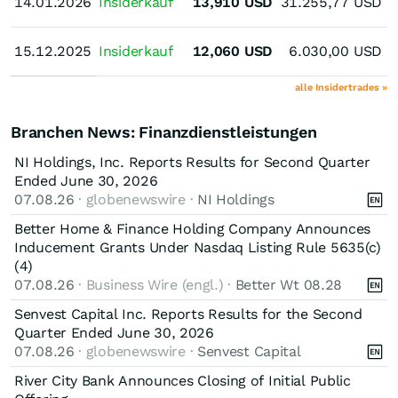
14.01.2026
14.01.2026
Insiderkauf
13,910
USD
31.255,77
USD
M
15.12.2025
15.12.2025
Insiderkauf
12,060
USD
6.030,00
USD
alle Insidertrades »
Branchen News: Finanzdienstleistungen
NI Holdings, Inc. Reports Results for Second Quarter
Ended June 30, 2026
07.08.26
· globenewswire ·
NI Holdings
Better Home & Finance Holding Company Announces
Inducement Grants Under Nasdaq Listing Rule 5635(c)
(4)
07.08.26
· Business Wire (engl.) ·
Better Wt 08.28
Senvest Capital Inc. Reports Results for the Second
Quarter Ended June 30, 2026
07.08.26
· globenewswire ·
Senvest Capital
River City Bank Announces Closing of Initial Public