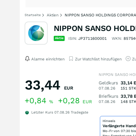
Aktien
NIPPON SANSO HOLDINGS CORPORATI
Startseite
NIPPON SANSO HOLD
Aktie
ISIN:
JP3711600001
WKN:
85754
Alarme einrichten
Zur Watchlist hinzufügen
Zu
NIPPON SANSO HOL
33,44
Geldkurs
33,14
EUR
07.08.26
151
ST
Briefkurs
33,78
+0,84
+0,28
%
EUR
07.08.26
148
ST
Letzter Kurs
07.08.26
Tradegate
Hinweis
Verlängerte Hand
Mo-Fr von
07:30 bi
Neu: Samstag von 14