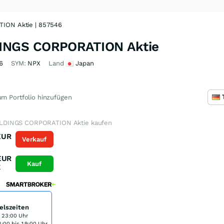
ON Aktie | 857546
INGS CORPORATION Aktie
6
SYM:
NPX
Land
Japan
m Portfolio hinzufügen
DINGS CORPORATION Aktie kaufen
EUR
Verkauf
K
EUR
Kauf
K
elszeiten
s 23:00 Uhr
:00 bis 19:00 Uhr