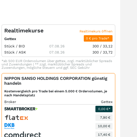
Realtimekurse
Realtimekurs öffnen
0 € pro Trade*
Gettex
Stück /
BID
07.08.26
300
/
33,12
Stück /
ASK
07.08.26
300
/
33,72
*ab 500 EUR Ordervolumen über gettex, zzgl. marktüblicher Spreads
und Zuwendungen | ** zzgl. marktüblicher Spreads und
Zuwendungen, mögliche Steuern und ggf. SEC Gebühr
NIPPON SANSO HOLDINGS CORPORATION günstig
handeln
Kostenvergleich pro Trade bei einem 5.000 € Ordervolumen, je
nach Handelsplatz
Broker
Gettex
0,00 €*
7,90 €
10,00 €
17,40 €