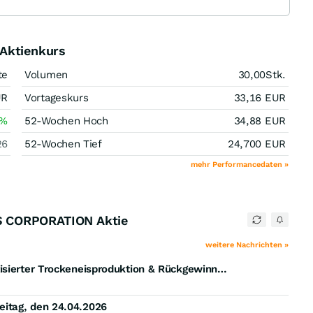
ktienkurs
te
Volumen
30,00
Stk.
UR
Vortageskurs
33,16
EUR
%
52-Wochen Hoch
34,88
EUR
26
52-Wochen Tief
24,700
EUR
mehr Performancedaten »
S CORPORATION Aktie
weitere Nachrichten »
Cold Jet und Nippon Sanso setzen mit vollautomatisierter Trockeneisproduktion & Rückgewinnungssystemen neue Maßstäbe in Köping, Schweden
itag, den 24.04.2026