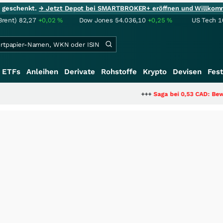
ie geschenkt.
→ Jetzt Depot bei SMARTBROKER+ eröffnen und Willkom
Brent)
82,27
+0,02
%
Dow Jones
54.036,10
+0,25
%
US Tech 1
ETFs
Anleihen
Derivate
Rohstoffe
Krypto
Devisen
Fest
+++
Saga bei 0,53 CAD: Bewertet der Ma