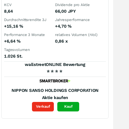
KCV
Dividende pro Aktie
8,64
66,00
JPY
Durchschnittsrendite 3J
Jahresperformance
+15,16
%
+4,70
%
Performance 3 Monate
relatives Volumen (rVol)
+6,64
%
0,86
x
Tagesvolumen
1.026 St.
wallstreetONLINE Bewertung
⭐
⭐
⭐
⭐
NIPPON SANSO HOLDINGS CORPORATION
Aktie kaufen
Verkauf
Kauf