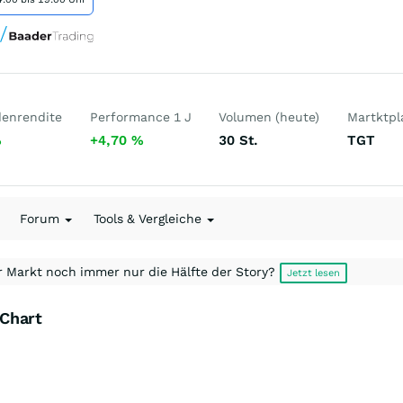
denrendite
Performance 1 J
Volumen (heute)
Martktpl
%
+4,70
%
30
St.
TGT
Forum
Tools & Vergleiche
r Markt noch immer nur die Hälfte der Story?
Jetzt lesen
Chart