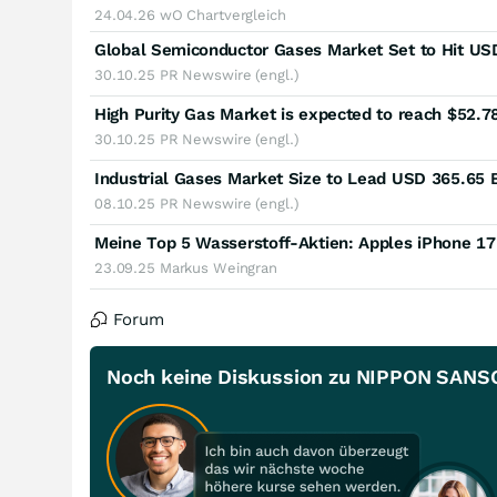
24.04.26
wO Chartvergleich
30.10.25
PR Newswire (engl.)
30.10.25
PR Newswire (engl.)
08.10.25
PR Newswire (engl.)
23.09.25
Markus Weingran
Forum
Noch keine Diskussion zu NIPPON SA