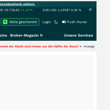
mensgeschenk sichern.
00
29.728,93
+1,18
%
EUR/USD
1,15587
0,00
%
Aktie geschenkt!
Login
Push-Kurse
zins
Broker-Magazin ✨
Unsere Services
rkt noch immer nur die Hälfte der Story?
+++
Anzeige