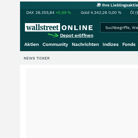
🎁 Ihre Lieblingsakt
DAX
26.355,84
+0,69
%
Gold
4.342,26
0,00
%
Öl (
Depot eröffnen
Aktien
Community
Nachrichten
Indizes
Fonds
NEWS TICKER