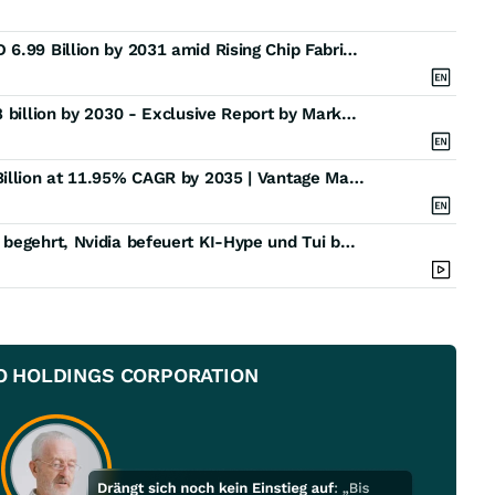
Global Semiconductor Gases Market Set to Hit USD 6.99 Billion by 2031 amid Rising Chip Fabrication Demand | Valuates Reports
High Purity Gas Market is expected to reach $52.78 billion by 2030 - Exclusive Report by MarketsandMarkets
Industrial Gases Market Size to Lead USD 365.65 Billion at 11.95% CAGR by 2035 | Vantage Market Research
Meine Top 5 Wasserstoff-Aktien: Apples iPhone 17 begehrt, Nvidia befeuert KI-Hype und Tui bestätigt Ziele
NSO HOLDINGS CORPORATION