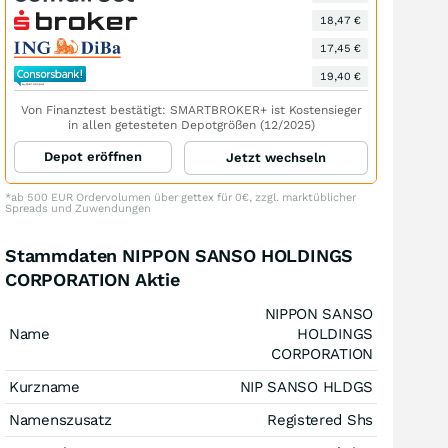
18,47 €
17,45 €
19,40 €
Von Finanztest bestätigt: SMARTBROKER+ ist Kostensieger
in allen getesteten Depotgrößen (12/2025)
Depot eröffnen
Jetzt wechseln
*ab 500 EUR Ordervolumen über gettex für 0€, zzgl. marktüblicher
Spreads und Zuwendungen
Stammdaten NIPPON SANSO HOLDINGS
CORPORATION Aktie
NIPPON SANSO
Name
HOLDINGS
CORPORATION
Kurzname
NIP SANSO HLDGS
Namenszusatz
Registered Shs