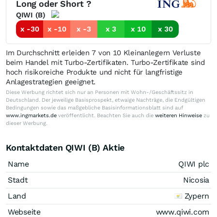
Long oder Short ?
QIWI (B)
x -30
x -10
x -3
x 3
x 10
x 30
Im Durchschnitt erleiden 7 von 10 Kleinanlegern Verluste
beim Handel mit Turbo-Zertifikaten. Turbo-Zertifikate sind
hoch risikoreiche Produkte und nicht für langfristige
Anlagestrategien geeignet.
Diese Werbung richtet sich nur an Personen mit Wohn-/Geschäftssitz in
Deutschland. Der jeweilige Basisprospekt, etwaige Nachträge, die Endgültigen
Bedingungen sowie das maßgebliche Basisinformationsblatt sind auf
www.ingmarkets.de
veröffentlicht. Beachten Sie auch die
weiteren Hinweise
zu
dieser Werbung.
Kontaktdaten QIWI (B) Aktie
Name
QIWI plc
Stadt
Nicosia
Land
Zypern
Webseite
www.qiwi.com