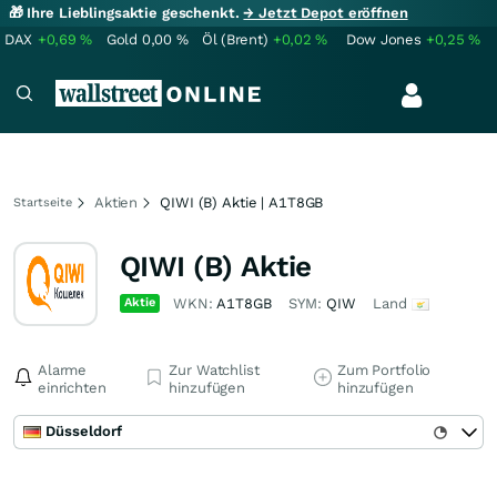
🎁 Ihre Lieblingsaktie geschenkt.
→ Jetzt Depot eröffnen
DAX
+0,69
%
Gold
0,00
%
Öl (Brent)
+0,02
%
Dow Jones
+0,25
%
Aktien
QIWI (B) Aktie | A1T8GB
Startseite
QIWI (B) Aktie
Aktie
WKN:
A1T8GB
SYM:
QIW
Land
Alarme
Zur Watchlist
Zum Portfolio
einrichten
hinzufügen
hinzufügen
Düsseldorf