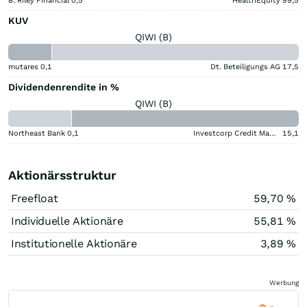
B. Riley Financial
0,5
HealthEquity
99,5
KUV
QIWI (B)
mutares
0,1
Dt. Beteiligungs AG
17,5
Dividendenrendite in %
QIWI (B)
Northeast Bank
0,1
Investcorp Credit Management BDC
15,1
Aktionärsstruktur
Freefloat
59,70 %
Individuelle Aktionäre
55,81 %
Institutionelle Aktionäre
3,89 %
Werbung