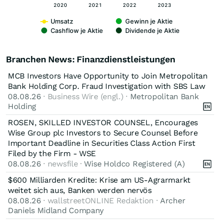
2020
2021
2022
2023
Umsatz
Gewinn je Aktie
Cashflow je Aktie
Dividende je Aktie
Branchen News: Finanzdienstleistungen
MCB Investors Have Opportunity to Join Metropolitan
Bank Holding Corp. Fraud Investigation with SBS Law
08.08.26
· Business Wire (engl.) ·
Metropolitan Bank
Holding
ROSEN, SKILLED INVESTOR COUNSEL, Encourages
Wise Group plc Investors to Secure Counsel Before
Important Deadline in Securities Class Action First
Filed by the Firm - WSE
08.08.26
· newsfile ·
Wise Holdco Registered (A)
$600 Milliarden Kredite: Krise am US-Agrarmarkt
weitet sich aus, Banken werden nervös
08.08.26
· wallstreetONLINE Redaktion ·
Archer
Daniels Midland Company