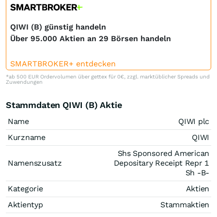
QIWI (B) günstig handeln
Über 95.000 Aktien an 29 Börsen handeln
SMARTBROKER+ entdecken
*ab 500 EUR Ordervolumen über gettex für 0€, zzgl. marktüblicher Spreads und
Zuwendungen
Stammdaten QIWI (B) Aktie
Name
QIWI plc
Kurzname
QIWI
Shs Sponsored American
Namenszusatz
Depositary Receipt Repr 1
Sh -B-
Kategorie
Aktien
Aktientyp
Stammaktien