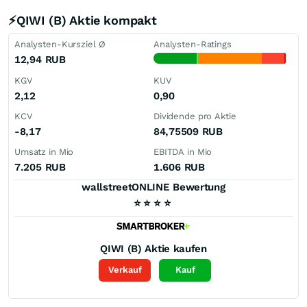
⚡QIWI (B) Aktie kompakt
Analysten-Kursziel Ø
Analysten-Ratings
12,94
RUB
KGV
KUV
2,12
0,90
KCV
Dividende pro Aktie
-8,17
84,75509
RUB
Umsatz in Mio
EBITDA in Mio
7.205
RUB
1.606
RUB
wallstreetONLINE Bewertung
⭐
⭐
⭐
⭐
QIWI (B)
Aktie kaufen
Verkauf
Kauf