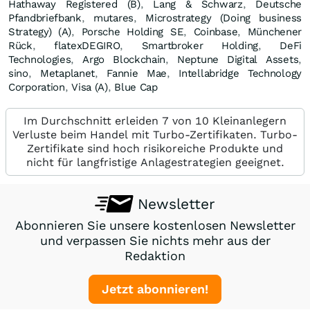
Hathaway Registered (B)
,
Lang & Schwarz
,
Deutsche
Pfandbriefbank
,
mutares
,
Microstrategy (Doing business
Strategy) (A)
,
Porsche Holding SE
,
Coinbase
,
Münchener
Rück
,
flatexDEGIRO
,
Smartbroker Holding
,
DeFi
Technologies
,
Argo Blockchain
,
Neptune Digital Assets
,
sino
,
Metaplanet
,
Fannie Mae
,
Intellabridge Technology
Corporation
,
Visa (A)
,
Blue Cap
Im Durchschnitt erleiden 7 von 10 Kleinanlegern
Verluste beim Handel mit Turbo-Zertifikaten. Turbo-
Zertifikate sind hoch risikoreiche Produkte und
nicht für langfristige Anlagestrategien geeignet.
Newsletter
Abonnieren Sie unsere kostenlosen Newsletter
und verpassen Sie nichts mehr aus der
Redaktion
Jetzt abonnieren!