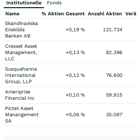
Institutionelle
Fonds
Name
% Aktien Gesamt
Anzahl Aktien
Verän
Skandinaviska
Enskilda
+0,19
%
121.724
Banken AB
Cresset Asset
Management,
+0,13
%
82.396
LLC
Susquehanna
International
+0,12
%
76.600
Group, LLP
Ameriprise
+0,10
%
59.915
Financial Inc
Pictet Asset
Manangement
+0,06
%
35.067
SA