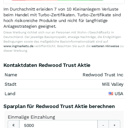
Im Durchschnitt erleiden 7 von 10 Kleinanlegern Verluste
beim Handel mit Turbo-Zertifikaten. Turbo-Zertifikate sind
hoch risikoreiche Produkte und nicht für langfristige
Anlagestrategien geeignet.
Diese Werbung richtet sich nur an Personen mit Wohn-/Geschäftssitz in
Deutschland. Der jeweilige Basisprospekt, etwaige Nachträge, die Endgültigen
Bedingungen sowie das maßgebliche Basisinformationsblatt sind auf
www.ingmarkets.de
veröffentlicht. Beachten Sie auch die
weiteren Hinweise
zu
dieser Werbung.
Kontaktdaten Redwood Trust Aktie
Name
Redwood Trust Inc
Stadt
Mill Valley
Land
USA
Sparplan für Redwood Trust Aktie berechnen
Einmalige
Einzahlung
€
-
+