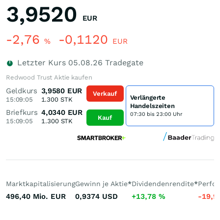
3,9520
EUR
-2,76
-0,1120
%
EUR
Letzter Kurs
05.08.26
Tradegate
Redwood Trust Aktie kaufen
Geldkurs
3,9580
EUR
Verkauf
Verlängerte
15:09:05
1.300
STK
Handelszeiten
Briefkurs
4,0340
EUR
07:30 bis 23:00 Uhr
Kauf
15:09:05
1.300
STK
Marktkapitalisierung
Gewinn je Aktie
*
Dividendenrendite
*
Perfo
496,40 Mio.
EUR
0,9374
USD
+13,78
%
-19,9