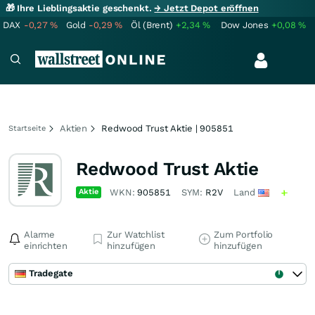
🎁 Ihre Lieblingsaktie geschenkt.
→ Jetzt Depot eröffnen
DAX
-0,27
%
Gold
-0,29
%
Öl (Brent)
+2,34
%
Dow Jones
+0,08
%
Aktien
Redwood Trust Aktie | 905851
Startseite
Redwood Trust Aktie
Aktie
WKN:
905851
SYM:
R2V
Land
Alarme
Zur Watchlist
Zum Portfolio
einrichten
hinzufügen
hinzufügen
Tradegate