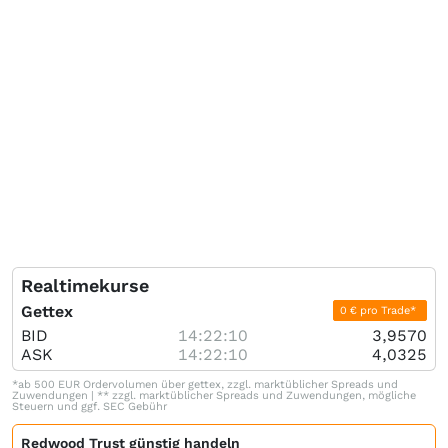
Realtimekurse
Gettex
0 € pro Trade*
BID
14:22:10
3,9570
ASK
14:22:10
4,0325
*ab 500 EUR Ordervolumen über gettex, zzgl. marktüblicher Spreads und
Zuwendungen | ** zzgl. marktüblicher Spreads und Zuwendungen, mögliche
Steuern und ggf. SEC Gebühr
Redwood Trust günstig handeln