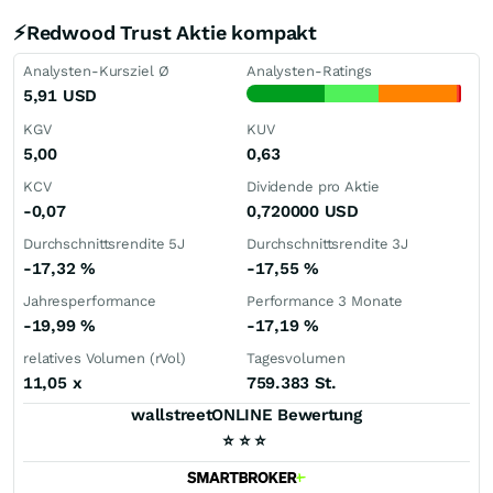
⚡Redwood Trust Aktie kompakt
Analysten-Kursziel Ø
Analysten-Ratings
5,91
USD
KGV
KUV
5,00
0,63
KCV
Dividende pro Aktie
-0,07
0,720000
USD
Durchschnittsrendite 5J
Durchschnittsrendite 3J
-17,32
%
-17,55
%
Jahresperformance
Performance 3 Monate
-19,99
%
-17,19
%
relatives Volumen (rVol)
Tagesvolumen
11,05
x
759.383 St.
wallstreetONLINE Bewertung
⭐
⭐
⭐