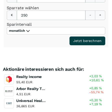
Sparrate
wählen
€
-
+
Sparintervall
monatlich
Jetzt berechnen
Aktionäre interessieren sich auch für:
+2,03
%
Realty Income
+10,61
%
55,40 EUR
+0,85
%
Arbor Realty Trust
-55,74
%
4,51 EUR
+0,20
%
Universal Health Realty Income Trust of Benef Interest
+7,19
%
36,665 EUR