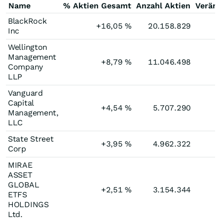
Name
% Aktien Gesamt
Anzahl Aktien
Verän
BlackRock
+16,05
%
20.158.829
Inc
Wellington
Management
+8,79
%
11.046.498
Company
LLP
Vanguard
Capital
+4,54
%
5.707.290
Management,
LLC
State Street
+3,95
%
4.962.322
Corp
MIRAE
ASSET
GLOBAL
+2,51
%
3.154.344
ETFS
HOLDINGS
Ltd.