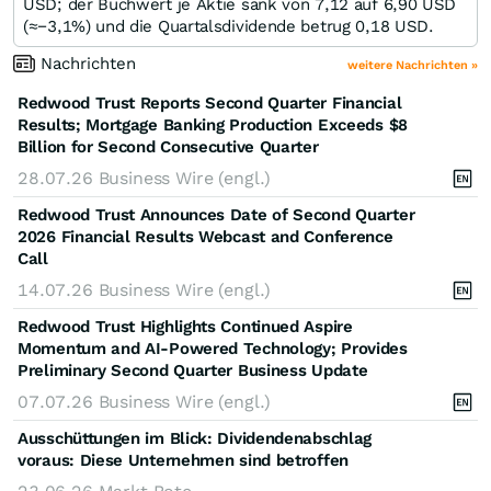
USD; der Buchwert je Aktie sank von 7,12 auf 6,90 USD
(≈−3,1%) und die Quartalsdividende betrug 0,18 USD.
Nachrichten
weitere Nachrichten »
Redwood Trust Reports Second Quarter Financial
Results; Mortgage Banking Production Exceeds $8
Billion for Second Consecutive Quarter
28.07.26
Business Wire (engl.)
Redwood Trust Announces Date of Second Quarter
2026 Financial Results Webcast and Conference
Call
14.07.26
Business Wire (engl.)
Redwood Trust Highlights Continued Aspire
Momentum and AI-Powered Technology; Provides
Preliminary Second Quarter Business Update
07.07.26
Business Wire (engl.)
Ausschüttungen im Blick: Dividendenabschlag
voraus: Diese Unternehmen sind betroffen