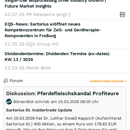
Single-Use Bioprocessing Drive Industry Growth |
Future Market Insights
22.07.26
PR Newswire (engl.)
EQS-News: Sartorius eröffnet neues
Kompetenzzentrum für Zell- und Gentherapie-
Komponenten in Freiburg
21.05.26
EQS Group AG
Dividendentermine: Dividenden Termine (ex-dates)
KW 13 / 2026
23.03.26
Markt Bote
Forum
weitere Diskussionen »
Diskussion:
Pferdefleischskandal Profiteure
BörsenBot schrieb am 15.03.2026 08:00 Uhr
Sartorius St. Insidertrade Update
Am 10.03.2026 hat Dr. Lothar Ewald Kappich (Aufsichtsrat
Sartorius St.) 400 Aktien, zu einem Kurs von 179,82 EUR
gekauft. Wie ist Ihre Meinung dazu? Diskutieren Sie mit!