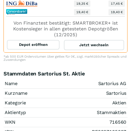
19,35 €
17,45 €
19,40 €
19,40 €
Von Finanztest bestätigt: SMARTBROKER+ ist
Kostensieger in allen getesteten Depotgrößen
(12/2025)
Depot eröffnen
Jetzt wechseln
*ab 500 EUR Ordervolumen über gettex für 0€, zzgl. marktüblicher Spreads und
Zuwendungen
Stammdaten Sartorius St. Aktie
Name
Sartorius AG
Kurzname
Sartorius
Kategorie
Aktien
Aktientyp
Stammaktien
WKN
716560