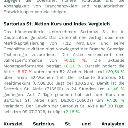
dagegen die potenziell höhere Volatilität und die
Abhängigkeit von Branchenzyklen und regulatorischen
Entwicklungen berücksichtigen.
Sartorius St. Aktien Kurs und Index Vergleich
Das börsennotierte Unternehmen Sartorius St. ist in
Deutschland gelistet. Das Unternehmen verfügt über eine
Marktkapitalisierung von 7,12 Mrd.
EUR
und seine
Geschäftsaktivitäten sind vorwiegend der Branche Sonstige
Technologie zuzuordnen. Die Aktie verzeichnet eine
Jahresperformance von
-0,21
%
. Die aktuelle
Monatsperformance beträgt
+8,11
%
. Derzeit notiert die
Aktie
-8,97
%
unter ihrem 52-Wochen Hoch und
+30,54
%
über ihrem 52-Wochen Tief. Der aktuelle Sartorius St.
Realtimekurs (
07.08.26
) liegt bei 190,20
€
. Damit ist die
Sartorius St. Aktie (716560) in 24 Stunden um
+1,49
%
gestiegen. Auf 7 Tage gesehen hat sich der Kurs der
Sartorius St. Aktie (ISIN DE0007165607) um
+7,26
%
verändert. Der Gewinn der Sartorius St. Aktie auf 30 Tage,
seit dem 09.07.2026, beträgt
+2,15
%
.
Kursziel Sartorius St. und Analysten