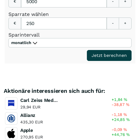
€
-
+
Sparrate
wählen
€
-
+
Sparintervall
monatlich
Jetzt berechnen
Aktionäre interessieren sich auch für:
+1,84
%
Carl Zeiss Meditec
-38,87
%
29,94 EUR
-1,18
%
Allianz
+24,85
%
435,30 EUR
-0,09
%
Apple
+44,76
%
270,95 EUR