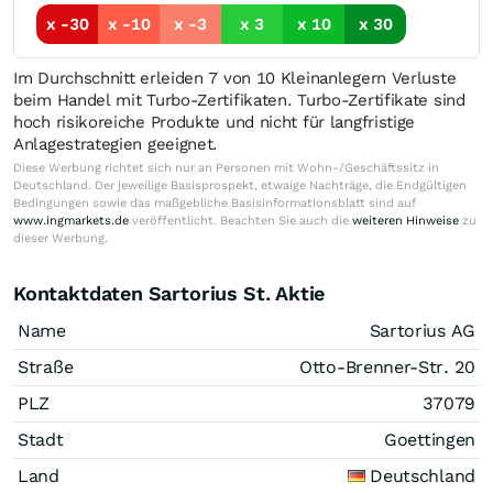
x -30
x -10
x -3
x 3
x 10
x 30
Im Durchschnitt erleiden 7 von 10 Kleinanlegern Verluste
beim Handel mit Turbo-Zertifikaten. Turbo-Zertifikate sind
hoch risikoreiche Produkte und nicht für langfristige
Anlagestrategien geeignet.
Diese Werbung richtet sich nur an Personen mit Wohn-/Geschäftssitz in
Deutschland. Der jeweilige Basisprospekt, etwaige Nachträge, die Endgültigen
Bedingungen sowie das maßgebliche Basisinformationsblatt sind auf
www.ingmarkets.de
veröffentlicht. Beachten Sie auch die
weiteren Hinweise
zu
dieser Werbung.
Kontaktdaten Sartorius St. Aktie
Name
Sartorius AG
Straße
Otto-Brenner-Str. 20
PLZ
37079
Stadt
Goettingen
Land
Deutschland