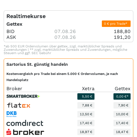
Realtimekurse
Gettex
0 € pro Trade*
BID
07.08.26
188,80
ASK
07.08.26
191,20
*ab 500 EUR Ordervolumen über gettex, zzgl. marktüblicher Spreads und
Zuwendungen | ** zzgl. marktüblicher Spreads und Zuwendungen, mögliche
Steuern und ggf. SEC Gebühr
Sartorius St. günstig handeln
Kostenvergleich pro Trade bei einem 5.000 € Ordervolumen, je nach
Handelsplatz
Broker
Xetra
Gettex
5,50 €
0,00 €*
7,88 €
7,90 €
12,50 €
10,00 €
17,40 €
17,40 €
18,97 €
18,47 €