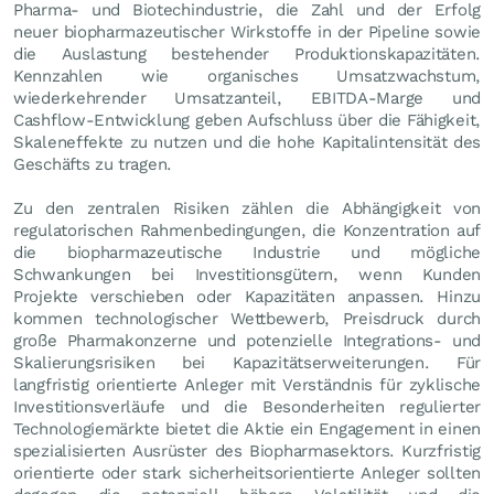
Pharma- und Biotechindustrie, die Zahl und der Erfolg
neuer biopharmazeutischer Wirkstoffe in der Pipeline sowie
die Auslastung bestehender Produktionskapazitäten.
Kennzahlen wie organisches Umsatzwachstum,
wiederkehrender Umsatzanteil, EBITDA-Marge und
Cashflow-Entwicklung geben Aufschluss über die Fähigkeit,
Skaleneffekte zu nutzen und die hohe Kapitalintensität des
Geschäfts zu tragen.
Zu den zentralen Risiken zählen die Abhängigkeit von
regulatorischen Rahmenbedingungen, die Konzentration auf
die biopharmazeutische Industrie und mögliche
Schwankungen bei Investitionsgütern, wenn Kunden
Projekte verschieben oder Kapazitäten anpassen. Hinzu
kommen technologischer Wettbewerb, Preisdruck durch
große Pharmakonzerne und potenzielle Integrations- und
Skalierungsrisiken bei Kapazitätserweiterungen. Für
langfristig orientierte Anleger mit Verständnis für zyklische
Investitionsverläufe und die Besonderheiten regulierter
Technologiemärkte bietet die Aktie ein Engagement in einen
spezialisierten Ausrüster des Biopharmasektors. Kurzfristig
orientierte oder stark sicherheitsorientierte Anleger sollten