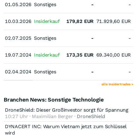
D
01.05.2026
01.05.2026
Sonstiges
-
-
10.03.2026
10.03.2026
Insiderkauf
179,82
EUR
71.929,60
EUR
02.07.2025
02.07.2025
Sonstiges
-
-
19.07.2024
19.07.2024
Insiderkauf
173,35
EUR
69.340,00
EUR
02.04.2024
02.04.2024
Sonstiges
-
-
alle Insidertrades »
Branchen News: Sonstige Technologie
DroneShield: Dieser Großinvestor sorgt für Spannung
10:27 Uhr · Maximilian Berger ·
DroneShield
DYNACERT INC: Warum Vietnam jetzt zum Schlüssel
wird