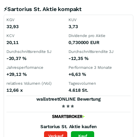
⚡Sartorius St. Aktie kompakt
KGV
KUV
32,93
3,73
KCV
Dividende pro Aktie
20,11
0,730000
EUR
Durchschnittsrendite 5J
Durchschnittsrendite 3J
-20,37
%
-12,35
%
Jahresperformance
Performance 3 Monate
+29,12
%
+6,63
%
relatives Volumen (rVol)
Tagesvolumen
12,66
x
4.618 St.
wallstreetONLINE Bewertung
⭐
⭐
⭐
Sartorius St.
Aktie kaufen
Verkauf
Kauf