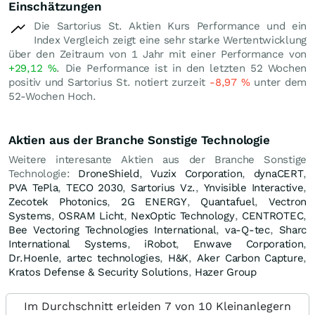
Einschätzungen
Die Sartorius St. Aktien Kurs Performance und ein
Index Vergleich zeigt eine sehr starke Wertentwicklung
über den Zeitraum von 1 Jahr mit einer Performance von
+29,12
%
. Die Performance ist in den letzten 52 Wochen
positiv und Sartorius St. notiert zurzeit
-8,97
%
unter dem
52-Wochen Hoch.
Aktien aus der Branche Sonstige Technologie
Weitere interesante Aktien aus der Branche Sonstige
Technologie:
DroneShield
,
Vuzix Corporation
,
dynaCERT
,
PVA TePla
,
TECO 2030
,
Sartorius Vz.
,
Ynvisible Interactive
,
Zecotek Photonics
,
2G ENERGY
,
Quantafuel
,
Vectron
Systems
,
OSRAM Licht
,
NexOptic Technology
,
CENTROTEC
,
Bee Vectoring Technologies International
,
va-Q-tec
,
Sharc
International Systems
,
iRobot
,
Enwave Corporation
,
Dr.Hoenle
,
artec technologies
,
H&K
,
Aker Carbon Capture
,
Kratos Defense & Security Solutions
,
Hazer Group
Im Durchschnitt erleiden 7 von 10 Kleinanlegern