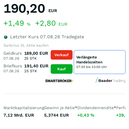
190,20
EUR
+1,49
+2,80
%
EUR
Letzter Kurs
07.08.26
Tradegate
Sartorius St. Aktie kaufen
Geldkurs
189,00
EUR
Verkauf
Verlängerte
07.08.26
25
STK
Handelszeiten
Briefkurs
191,40
EUR
07:30 bis 23:00 Uhr
Kauf
07.08.26
25
STK
Marktkapitalisierung
Gewinn je Aktie
*
Dividendenrendite
*
Perfo
7,12 Mrd.
EUR
5,3744
EUR
+0,43
%
+29,