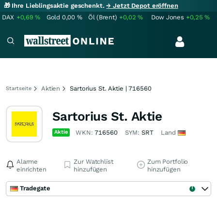
🎁 Ihre Lieblingsaktie geschenkt.
→ Jetzt Depot eröffnen
DAX
+0,69
%
Gold
0,00
%
Öl (Brent)
+0,02
%
Dow Jones
+0,25
%
Aktien
Sartorius St. Aktie | 716560
Startseite
Sartorius St. Aktie
Aktie
WKN:
716560
SYM:
SRT
Land
Alarme
Zur Watchlist
Zum Portfolio
einrichten
hinzufügen
hinzufügen
Tradegate