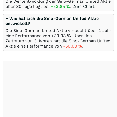
Die Wertentwicklung der Sino-German United Aktie
über 30 Tage liegt bei
+53,85
%
.
Zum Chart
Wie hat sich die Sino-German United Aktie
entwickelt?
Die Sino-German United Aktie verbucht über 1 Jahr
eine Performance von +33,33
%
. Über den
Zeitraum von 3 Jahren hat die Sino-German United
Aktie eine Performance von
-60,00
%
.