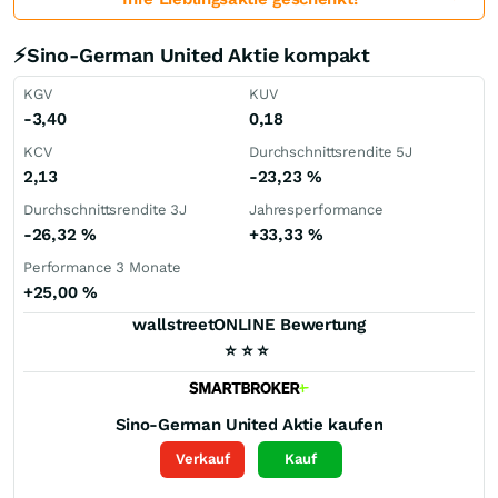
⚡Sino-German United Aktie kompakt
KGV
KUV
-3,40
0,18
KCV
Durchschnittsrendite 5J
2,13
-23,23
%
Durchschnittsrendite 3J
Jahresperformance
-26,32
%
+33,33
%
Performance 3 Monate
+25,00
%
wallstreetONLINE Bewertung
⭐
⭐
⭐
Sino-German United
Aktie kaufen
Verkauf
Kauf