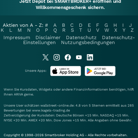
Jetzt Depot bei SMARTBROKER+ eröffnen und
Willkommensgeschenk sichern.
Aktien von A - Z:
#
A
B
C
D
E
F
G
H
I
J
K
L
M
N
O
P
Q
R
S
T
U
V
W
X
Y
Z
Impressum
Disclaimer
Datenschutz
Datenschutz-
Einstellungen
Nutzungsbedingungen
Unsere Apps:
Wenn Sie Kursdaten, Widgets oder andere Finanzinformationen benötigen, hilft
Ihnen
ARIVA
gerne.
Unsere User schätzen wallstreet-online.de: 4.8 von 5 Sternen ermittelt aus 285
Bewertungen bei www.kagels-trading.de
Zeitverzögerung der Kursdaten: Deutsche Börsen +15 Min. NASDAQ +15 Min.
NYSE +20 Min. AMEX +20 Min. Dow Jones +15 Min. Alle Angaben ohne Gewähr.
Copyright © 1998-2026 Smartbroker Holding AG - Alle Rechte vorbehalten.