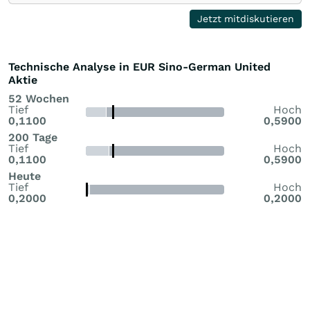
Jetzt mitdiskutieren
Technische Analyse in EUR Sino-German United
Aktie
52 Wochen
Tief
Hoch
0,1100
0,5900
200 Tage
Tief
Hoch
0,1100
0,5900
Heute
Tief
Hoch
0,2000
0,2000