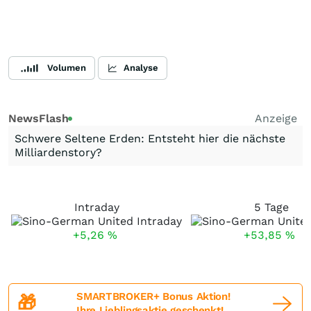
Volumen
Analyse
NewsFlash
Anzeige
Schwere Seltene Erden: Entsteht hier die nächste
Milliardenstory?
Intraday
5 Tage
+5,26
%
+53,85
%
SMARTBROKER+ Bonus Aktion!
🎁
Ihre Lieblingsaktie geschenkt!