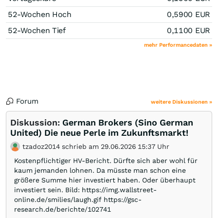
52-Wochen Hoch
0,5900
EUR
52-Wochen Tief
0,1100
EUR
mehr Performancedaten »
Forum
weitere Diskussionen »
Diskussion:
German Brokers (Sino German
United) Die neue Perle im Zukunftsmarkt!
tzadoz2014 schrieb am 29.06.2026 15:37 Uhr
Kostenpflichtiger HV-Bericht. Dürfte sich aber wohl für
kaum jemanden lohnen. Da müsste man schon eine
größere Summe hier investiert haben. Oder überhaupt
investiert sein. Bild: https://img.wallstreet-
online.de/smilies/laugh.gif https://gsc-
research.de/berichte/102741