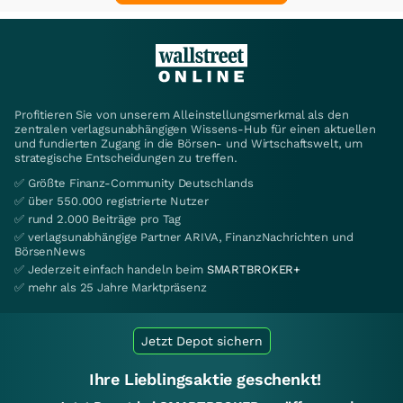
Profitieren Sie von unserem Alleinstellungsmerkmal als den
zentralen verlagsunabhängigen Wissens-Hub für einen aktuellen
und fundierten Zugang in die Börsen- und Wirtschaftswelt, um
strategische Entscheidungen zu treffen.
✅ Größte Finanz-Community Deutschlands
✅ über 550.000 registrierte Nutzer
✅ rund 2.000 Beiträge pro Tag
✅ verlagsunabhängige Partner ARIVA, FinanzNachrichten und
BörsenNews
✅ Jederzeit einfach handeln beim
SMARTBROKER+
✅ mehr als 25 Jahre Marktpräsenz
Jetzt Depot sichern
Ihre Lieblingsaktie geschenkt!