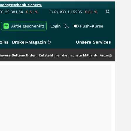
mensgeschenk sichern.
00
29.381,54
-0,51
%
EUR/USD
1,15235
-0,01
%
Aktie geschenkt!
Login
Push-Kurse
zins
Broker-Magazin ✨
Unsere Services
e Erden: Entsteht hier die nächste Milliardenstory?
+++
Anzeige