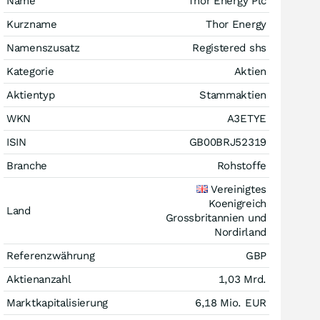
Name
Thor Energy Plc
Kurzname
Thor Energy
Namenszusatz
Registered shs
Kategorie
Aktien
Aktientyp
Stammaktien
WKN
A3ETYE
ISIN
GB00BRJ52319
Branche
Rohstoffe
Vereinigtes
Koenigreich
Land
Grossbritannien und
Nordirland
Referenzwährung
GBP
Aktienanzahl
1,03 Mrd.
Marktkapitalisierung
6,18 Mio.
EUR