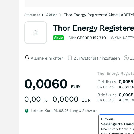
Aktien
Thor Energy Registered Aktie | A3ETY
Startseite
Thor Energy Registere
Aktie
ISIN:
GB00BRJ52319
WKN:
A3ET
Alarme einrichten
Zur Watchlist hinzufügen
Zu
Thor Energy Registe
0,0060
Geldkurs
0,0055
EUR
06.08.26
4.385.9
Briefkurs
0,0065
0,00
0,0000
%
EUR
06.08.26
4.385.9
Letzter Kurs
06.08.26
Lang & Schwarz
Hinweis
Verlängerte Hand
Mo-Fr von
07:30 bi
Neu: Samstag von 14