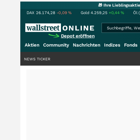
🎁 Ihre Lieblingsakt
DAX
26.174,28
-0,09
%
Gold
4.259,25
+0,44
%
Öl 
Depot eröffnen
Aktien
Community
Nachrichten
Indizes
Fonds
NEWS TICKER