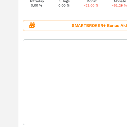
0,00
%
0,00
%
-52,00
%
-61,29
%
🎁
SMARTBROKER+ Bonus Aktion