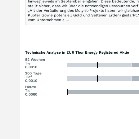
hinweg jeweils im September eingehen. Diese bedeutende, ni
stellt sicher, dass wir über die notwendigen Ressourcen ve
„Mit der Veräußerung des Molyhil-Projekts haben wir gleichze
Kupfer (sowie potenziell Gold und Seltenen Erden) gestärkt.
vom Unternehmen e …
Technische Analyse in EUR Thor Energy Registered Aktie
52 Wochen
Tief
0,0010
200 Tage
Tief
0,0010
Heute
Tief
0,0060