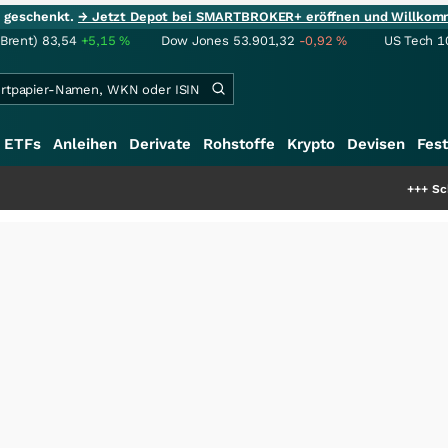
ie geschenkt.
→ Jetzt Depot bei SMARTBROKER+ eröffnen und Willkom
(Brent)
83,54
+5,15
%
Dow Jones
53.901,32
-0,92
%
US Tech 1
ETFs
Anleihen
Derivate
Rohstoffe
Krypto
Devisen
Fest
+++
Schwere Selten