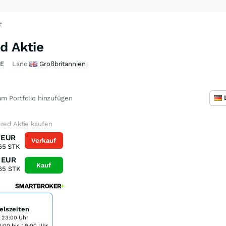
E
d Aktie
YE
Land
Großbritannien
m Portfolio hinzufügen
red Aktie kaufen
EUR
Verkauf
65
STK
EUR
Kauf
65
STK
elszeiten
s 23:00 Uhr
:00 bis 19:00 Uhr