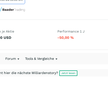
 je Aktie
Performance 1 J
00
USD
-50,00
%
Forum
Tools & Vergleiche
t hier die nächste Milliardenstory?
Jetzt lesen