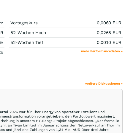
rz
Vortageskurs
0,0060
EUR
UR
52-Wochen Hoch
0,0268
EUR
%
52-Wochen Tief
0,0010
EUR
mehr Performancedaten »
26
weitere Diskussionen »
artal 2026 war für Thor Energy von operativer Exzellenz und
hmenstransformation vorangetrieben, den Portfoliowert maximiert,
erhebung in unserem HY-Range-Projekt abgeschlossen. „Der formelle
hil an Tivan Limited im Januar schloss den Nettoverkauf an Thor im
ss und jährliche Zahlungen von 1,31 Mio. AUD über drei Jahre