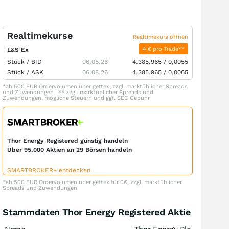
Realtimekurse
Realtimekurs öffnen
4 € pro Trade**
L&S Ex
Stück /
BID
06.08.26
4.385.965
/
0,0055
Stück /
ASK
06.08.26
4.385.965
/
0,0065
*ab 500 EUR Ordervolumen über gettex, zzgl. marktüblicher Spreads
und Zuwendungen | ** zzgl. marktüblicher Spreads und
Zuwendungen, mögliche Steuern und ggf. SEC Gebühr
Thor Energy Registered günstig handeln
Über 95.000 Aktien an 29 Börsen handeln
SMARTBROKER+ entdecken
*ab 500 EUR Ordervolumen über gettex für 0€, zzgl. marktüblicher
Spreads und Zuwendungen
Stammdaten Thor Energy Registered Aktie