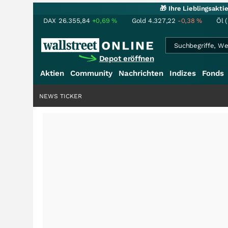
🎁 Ihre Lieblingsakt
DAX
26.355,84
+0,69
%
Gold
4.327,22
-0,38
%
Öl 
Depot eröffnen
Aktien
Community
Nachrichten
Indizes
Fonds
NEWS TICKER