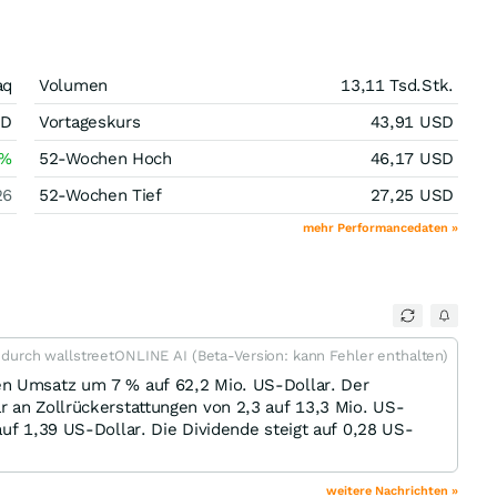
aq
Volumen
13,11 Tsd.
Stk.
SD
Vortageskurs
43,91
USD
%
52-Wochen Hoch
46,17
USD
26
52-Wochen Tief
27,25
USD
mehr Performancedaten »
t durch wallstreetONLINE AI (Beta-Version: kann Fehler enthalten)
en Umsatz um 7 % auf 62,2 Mio. US-Dollar. Der
 an Zollrückerstattungen von 2,3 auf 13,3 Mio. US-
auf 1,39 US-Dollar. Die Dividende steigt auf 0,28 US-
weitere Nachrichten »