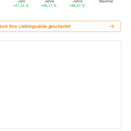
%
+57,31
%
+86,17
%
+96,97
%
! Ihre Lieblingsaktie geschenkt!