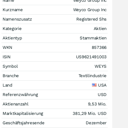
Name
Weyco Group Inc
Kurzname
Weyco Group Inc
Namenszusatz
Registered Shs
Kategorie
Aktien
Aktientyp
Stammaktien
WKN
857366
ISIN
US9621491003
Symbol
WEYS
Branche
Textilindustrie
Land
USA
Referenzwährung
USD
Aktienanzahl
9,53 Mio.
Marktkapitalisierung
381,29 Mio.
USD
Geschäftsjahresende
Dezember