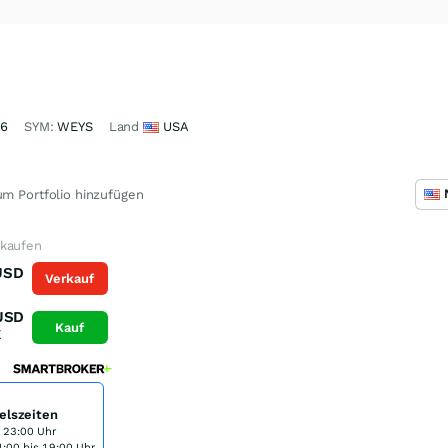
66
SYM:
WEYS
Land
USA
m Portfolio hinzufügen
 kaufen
USD
Verkauf
K
USD
Kauf
K
elszeiten
s 23:00 Uhr
:00 bis 19:00 Uhr