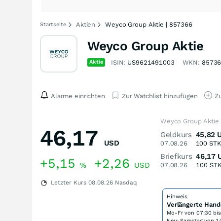
Aktien
Weyco Group Aktie | 857366
Startseite
Weyco Group Aktie
Aktie
ISIN:
US9621491003
WKN:
8573
Alarme einrichten
Zur Watchlist hinzufügen
Zu
Weyco Group Aktie
46,17
Geldkurs
45,82
USD
07.08.26
100
ST
Briefkurs
46,17
+5,15
+2,26
%
USD
07.08.26
100
ST
Letzter Kurs
08.08.26
Nasdaq
Hinweis
Verlängerte Hand
Mo-Fr von
07:30 bi
Neu: Samstag von 14