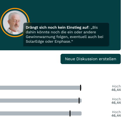
Neue Diskussion erstellen
Hoch
46,44
Hoch
46,44
Hoch
46,44