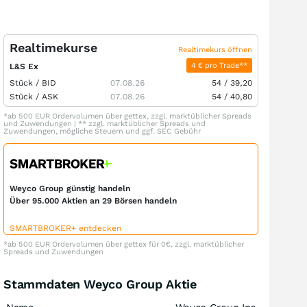
Realtimekurse
Realtimekurs öffnen
4 € pro Trade**
L&S Ex
Stück /
BID
07.08.26
54
/
39,20
Stück /
ASK
07.08.26
54
/
40,80
*ab 500 EUR Ordervolumen über gettex, zzgl. marktüblicher Spreads
und Zuwendungen | ** zzgl. marktüblicher Spreads und
Zuwendungen, mögliche Steuern und ggf. SEC Gebühr
Weyco Group günstig handeln
Über 95.000 Aktien an 29 Börsen handeln
SMARTBROKER+ entdecken
*ab 500 EUR Ordervolumen über gettex für 0€, zzgl. marktüblicher
Spreads und Zuwendungen
Stammdaten Weyco Group Aktie