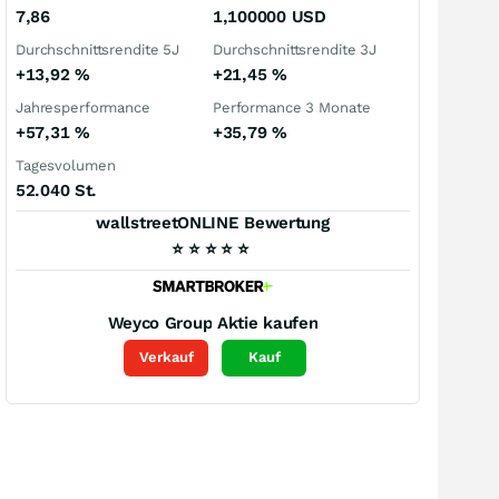
7,86
1,100000
USD
Durchschnittsrendite 5J
Durchschnittsrendite 3J
+13,92
%
+21,45
%
Jahresperformance
Performance 3 Monate
+57,31
%
+35,79
%
Tagesvolumen
52.040 St.
wallstreetONLINE Bewertung
⭐
⭐
⭐
⭐
⭐
Weyco Group
Aktie kaufen
Verkauf
Kauf