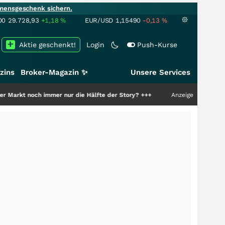
mensgeschenk sichern.
00
29.728,93
+1,18
%
EUR/USD
1,15490
-0,13
%
Aktie geschenkt!
Login
Push-Kurse
zins
Broker-Magazin ✨
Unsere Services
h immer nur die Hälfte der Story?
+++
Anzeige