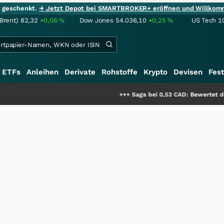
ie geschenkt.
→ Jetzt Depot bei SMARTBROKER+ eröffnen und Willkom
(Brent)
82,32
+0,06
%
Dow Jones
54.036,10
+0,25
%
US Tech 1
ETFs
Anleihen
Derivate
Rohstoffe
Krypto
Devisen
Fest
+++
Saga bei 0,53 CAD: Bewertet der Markt noc