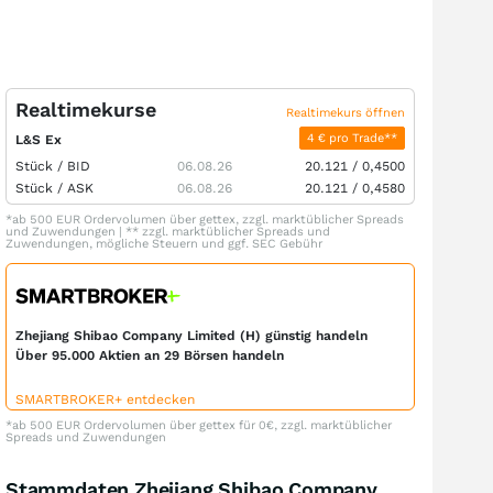
Realtimekurse
Realtimekurs öffnen
4 € pro Trade**
L&S Ex
Stück /
BID
06.08.26
20.121
/
0,4500
Stück /
ASK
06.08.26
20.121
/
0,4580
*ab 500 EUR Ordervolumen über gettex, zzgl. marktüblicher Spreads
und Zuwendungen | ** zzgl. marktüblicher Spreads und
Zuwendungen, mögliche Steuern und ggf. SEC Gebühr
Zhejiang Shibao Company Limited (H) günstig handeln
Über 95.000 Aktien an 29 Börsen handeln
SMARTBROKER+ entdecken
*ab 500 EUR Ordervolumen über gettex für 0€, zzgl. marktüblicher
Spreads und Zuwendungen
Stammdaten Zhejiang Shibao Company