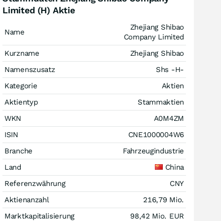
Limited (H) Aktie
Zhejiang Shibao
Name
Company Limited
Kurzname
Zhejiang Shibao
Namenszusatz
Shs -H-
Kategorie
Aktien
Aktientyp
Stammaktien
WKN
A0M4ZM
ISIN
CNE1000004W6
Branche
Fahrzeugindustrie
Land
China
Referenzwährung
CNY
Aktienanzahl
216,79 Mio.
Marktkapitalisierung
98,42 Mio.
EUR