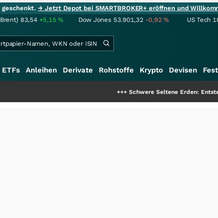
ie geschenkt.
→ Jetzt Depot bei SMARTBROKER+ eröffnen und Willkom
(Brent)
83,54
+5,15
%
Dow Jones
53.901,32
-0,92
%
US Tech 1
ETFs
Anleihen
Derivate
Rohstoffe
Krypto
Devisen
Fest
+++
Schwere Seltene Erden: Entsteht hier die 