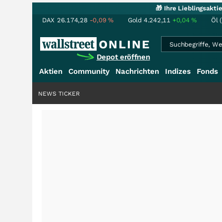
🎁 Ihre Lieblingsakt
DAX
26.174,28
-0,09
%
Gold
4.242,11
+0,04
%
Öl 
Depot eröffnen
Aktien
Community
Nachrichten
Indizes
Fonds
NEWS TICKER