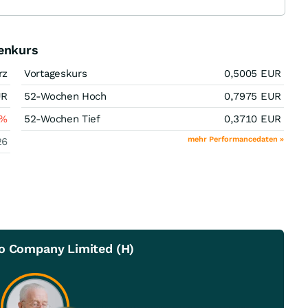
ienkurs
rz
Vortageskurs
0,5005
EUR
UR
52-Wochen Hoch
0,7975
EUR
%
52-Wochen Tief
0,3710
EUR
mehr Performancedaten »
26
ao Company Limited (H)