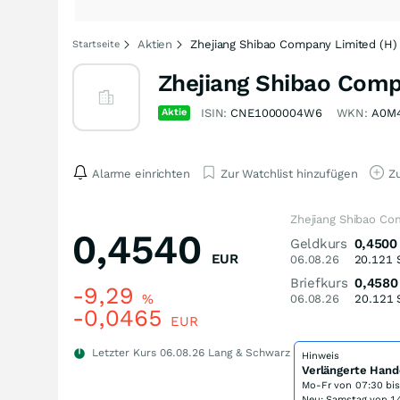
Aktien
Zhejiang Shibao Company Limited (H)
Startseite
Zhejiang Shibao Comp
Aktie
ISIN:
CNE1000004W6
WKN:
A0M
Alarme einrichten
Zur Watchlist hinzufügen
Zu
Zhejiang Shibao Co
0,4540
Geldkurs
0,4500
EUR
06.08.26
20.121
Briefkurs
0,4580
-9,29
%
06.08.26
20.121
-0,0465
EUR
Letzter Kurs
06.08.26
Lang & Schwarz
Hinweis
Verlängerte Hand
Mo-Fr von
07:30 bi
Neu: Samstag von 14