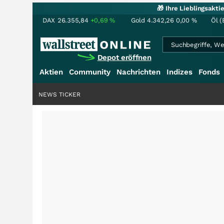
🎁 Ihre Lieblingsakt
DAX
26.355,84
+0,69
%
Gold
4.342,26
0,00
%
Öl (
Depot eröffnen
Aktien
Community
Nachrichten
Indizes
Fonds
NEWS TICKER