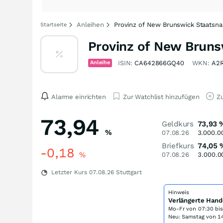
Anleihen
Provinz of New Brunswick Staatsna
Startseite
Provinz of New Bruns
Anleihe
ISIN:
CA642866GQ40
WKN:
A2
Alarme einrichten
Zur Watchlist hinzufügen
Zu
73,94
Geldkurs
73,93
%
07.08.26
3.000.0
Briefkurs
74,05
-0,18
%
07.08.26
3.000.0
Letzter Kurs
07.08.26
Stuttgart
Hinweis
Verlängerte Hand
Mo-Fr von
07:30 bi
Neu: Samstag von 14