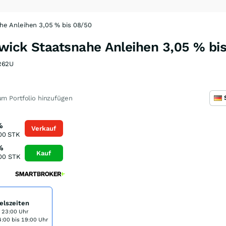
he Anleihen 3,05 % bis 08/50
wick Staatsnahe Anleihen 3,05 % bi
R62U
m Portfolio hinzufügen
%
Verkauf
00
STK
%
Kauf
00
STK
elszeiten
s 23:00 Uhr
:00 bis 19:00 Uhr