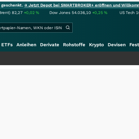
ie geschenkt.
→ Jetzt Depot bei SMARTBROKER+ eröffnen und Willkom
Brent)
82,27
+0,02
%
Dow Jones
54.036,10
+0,25
%
US Tech 1
ETFs
Anleihen
Derivate
Rohstoffe
Krypto
Devisen
Fest