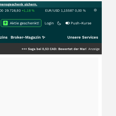
mensgeschenk sichern.
00
29.728,93
+1,18
%
EUR/USD
1,15587
0,00
%
Aktie geschenkt!
Login
Push-Kurse
zins
Broker-Magazin ✨
Unsere Services
+++
Saga bei 0,53 CAD: Bewertet der Markt noch immer nur die Hälfte de
Anzeige