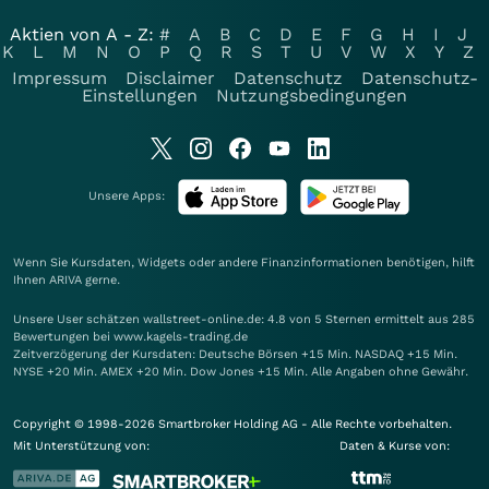
Aktien von A - Z:
#
A
B
C
D
E
F
G
H
I
J
K
L
M
N
O
P
Q
R
S
T
U
V
W
X
Y
Z
Impressum
Disclaimer
Datenschutz
Datenschutz-
Einstellungen
Nutzungsbedingungen
Unsere Apps:
Wenn Sie Kursdaten, Widgets oder andere Finanzinformationen benötigen, hilft
Ihnen
ARIVA
gerne.
Unsere User schätzen wallstreet-online.de: 4.8 von 5 Sternen ermittelt aus 285
Bewertungen bei www.kagels-trading.de
Zeitverzögerung der Kursdaten: Deutsche Börsen +15 Min. NASDAQ +15 Min.
NYSE +20 Min. AMEX +20 Min. Dow Jones +15 Min. Alle Angaben ohne Gewähr.
Copyright © 1998-2026 Smartbroker Holding AG - Alle Rechte vorbehalten.
Mit Unterstützung von:
Daten & Kurse von: