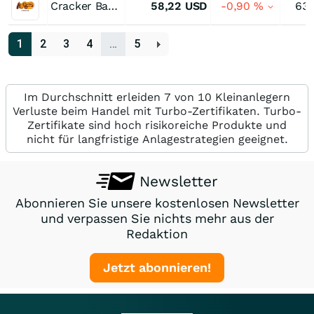
Cracker Barrel Old Country Store
58,22
USD
-0,90
%
63,
1
2
3
4
…
5
Im Durchschnitt erleiden 7 von 10 Kleinanlegern
Verluste beim Handel mit Turbo-Zertifikaten. Turbo-
Zertifikate sind hoch risikoreiche Produkte und
nicht für langfristige Anlagestrategien geeignet.
Newsletter
Abonnieren Sie unsere kostenlosen Newsletter
und verpassen Sie nichts mehr aus der
Redaktion
Jetzt abonnieren!