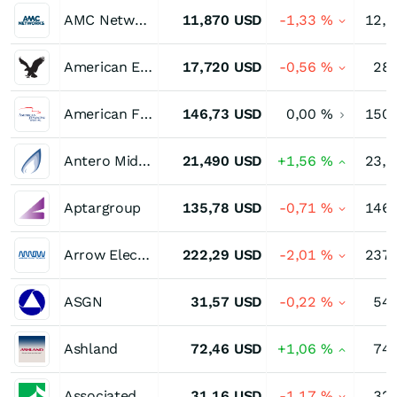
AMC Networks Registered (A)
11,870
USD
-1,33
%
12,4
American Eagle Outfitters
17,720
USD
-0,56
%
28,
American Financial Group
146,73
USD
0,00
%
150,
Antero Midstream Corporation
21,490
USD
+1,56
%
23,8
Aptargroup
135,78
USD
-0,71
%
146,
Arrow Electronics
222,29
USD
-2,01
%
237,
ASGN
31,57
USD
-0,22
%
54,
Ashland
72,46
USD
+1,06
%
74,
Associated Banc-Corp
31,16
USD
-1,17
%
32,