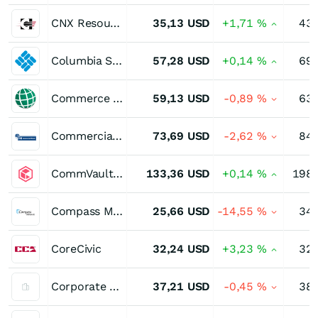
CNX Resources Corporation
35,13
USD
+1,71
%
43,
Columbia Sportswear
57,28
USD
+0,14
%
69,
Commerce Bancshares
59,13
USD
-0,89
%
63,
Commercial Metals
73,69
USD
-2,62
%
84,
CommVault Systems
133,36
USD
+0,14
%
198,
Compass Minerals International
25,66
USD
-14,55
%
34,
CoreCivic
32,24
USD
+3,23
%
32,
Corporate Office Properties Trust Registered of Benef Interest
37,21
USD
-0,45
%
38,