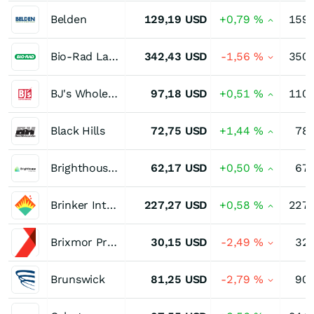
Belden
129,19
USD
+0,79
%
159,
Bio-Rad Laboratories (A)
342,43
USD
-1,56
%
350,
BJ's Wholesale Club Holdings
97,18
USD
+0,51
%
110,
Black Hills
72,75
USD
+1,44
%
78,
Brighthouse Financial
62,17
USD
+0,50
%
67,
Brinker International
227,27
USD
+0,58
%
227,
Brixmor Property Group
30,15
USD
-2,49
%
32,
Brunswick
81,25
USD
-2,79
%
90,