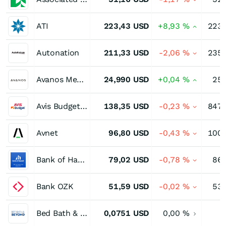
ATI
223,43
USD
+8,93
%
223,
Autonation
211,33
USD
-2,06
%
235,
Avanos Medical
24,990
USD
+0,04
%
25,
Avis Budget Group
138,35
USD
-0,23
%
847,
Avnet
96,80
USD
-0,43
%
100,
Bank of Hawaii
79,02
USD
-0,78
%
86,
Bank OZK
51,59
USD
-0,02
%
53,
Bed Bath & Beyond
0,0751
USD
0,00
%