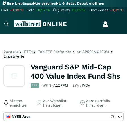
🎁 Ihre Lieblingsaktie geschenkt.
→ Jetzt Depot eröffnen
DAX
-0,09
%
Gold
+0,52
%
Öl (Brent)
+5,15
%
Dow Jones
-0,92
%
ETFs
Top ETF Performer
Vn SP500MC400VI
Startseite
Einzelwerte
Vanguard S&P Mid-Cap
400 Value Index Fund Shs
ETF
WKN:
A12FFM
SYM:
IVOV
Alarme
Zur Watchlist
Zum Portfolio
einrichten
hinzufügen
hinzufügen
NYSE Arca