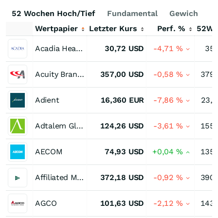
52 Wochen Hoch/Tief
Fundamental
Gewichtung
Wertpapier
Letzter Kurs
Perf. %
52W
Acadia Healthcare
30,72
USD
-4,71
%
35,
Acuity Brands
357,00
USD
-0,58
%
379,
Adient
16,360
EUR
-7,86
%
23,
Adtalem Global Education
124,26
USD
-3,61
%
155,
AECOM
74,93
USD
+0,04
%
135,
Affiliated Managers Group
372,18
USD
-0,92
%
390,
AGCO
101,63
USD
-2,12
%
143,