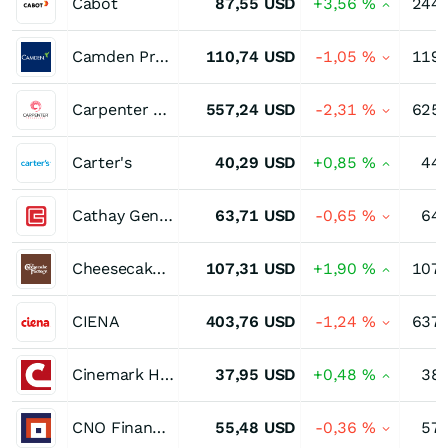
Cabot
87,55
USD
+3,56
%
244,
Camden Property Trust Registered of Benef Interest
110,74
USD
-1,05
%
119,
Carpenter Technology
557,24
USD
-2,31
%
625,
Carter's
40,29
USD
+0,85
%
44,
Cathay General Bancorp
63,71
USD
-0,65
%
64,
Cheesecake Factory
107,31
USD
+1,90
%
107,
CIENA
403,76
USD
-1,24
%
637,
Cinemark Holdings
37,95
USD
+0,48
%
38,
CNO Financial Group
55,48
USD
-0,36
%
57,