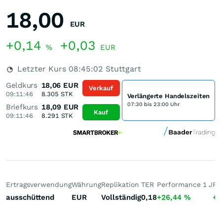
18,00
EUR
+0,14
+0,03
%
EUR
Letzter Kurs
08:45:02
Stuttgart
Geldkurs
18,06
EUR
Verkauf
09:11:46
8.305
STK
Verlängerte Handelszeiten
07:30 bis 23:00 Uhr
Briefkurs
18,09
EUR
Kauf
09:11:46
8.291
STK
Ertragsverwendung
Währung
Replikation
TER
Performance 1 J
Pe
ausschüttend
EUR
Vollständig
0,18
+26,44
%
+