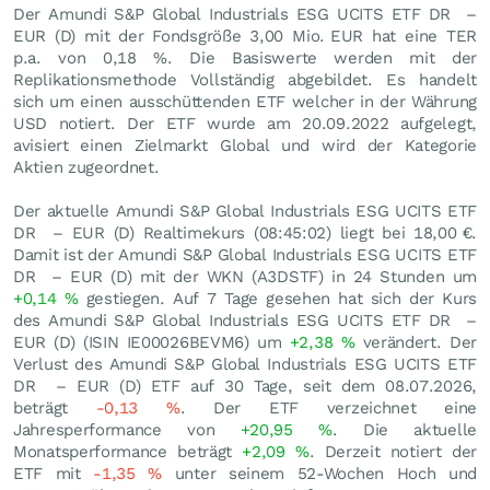
Der Amundi S&P Global Industrials ESG UCITS ETF DR –
EUR (D) mit der Fondsgröße 3,00 Mio.
EUR
hat eine TER
p.a. von 0,18 %. Die Basiswerte werden mit der
Replikationsmethode Vollständig abgebildet. Es handelt
sich um einen ausschüttenden ETF welcher in der Währung
USD notiert. Der ETF wurde am 20.09.2022 aufgelegt,
avisiert einen Zielmarkt Global und wird der Kategorie
Aktien zugeordnet.
Der aktuelle Amundi S&P Global Industrials ESG UCITS ETF
DR – EUR (D) Realtimekurs (08:45:02) liegt bei 18,00
€
.
Damit ist der Amundi S&P Global Industrials ESG UCITS ETF
DR – EUR (D) mit der WKN (A3DSTF) in 24 Stunden um
+0,14
%
gestiegen. Auf 7 Tage gesehen hat sich der Kurs
des Amundi S&P Global Industrials ESG UCITS ETF DR –
EUR (D) (ISIN IE00026BEVM6) um
+2,38
%
verändert. Der
Verlust des Amundi S&P Global Industrials ESG UCITS ETF
DR – EUR (D) ETF auf 30 Tage, seit dem 08.07.2026,
beträgt
-0,13
%
. Der ETF verzeichnet eine
Jahresperformance von
+20,95
%
. Die aktuelle
Monatsperformance beträgt
+2,09
%
. Derzeit notiert der
ETF mit
-1,35
%
unter seinem 52-Wochen Hoch und