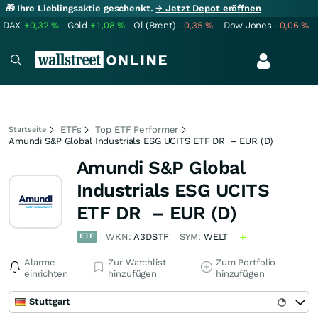
🎁 Ihre Lieblingsaktie geschenkt.
→ Jetzt Depot eröffnen
DAX
+0,32
%
Gold
+1,08
%
Öl (Brent)
-0,35
%
Dow Jones
-0,06
%
ETFs
Top ETF Performer
Startseite
Amundi S&P Global Industrials ESG UCITS ETF DR – EUR (D)
Amundi S&P Global
Industrials ESG UCITS
ETF DR – EUR (D)
ETF
WKN:
A3DSTF
SYM:
WELT
Alarme
Zur Watchlist
Zum Portfolio
einrichten
hinzufügen
hinzufügen
Stuttgart