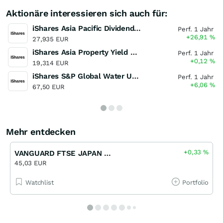
Aktionäre interessieren sich auch für:
iShares Asia Pacific Dividend UCITS ETF
Perf. 1 Jahr
+26,91
%
27,935 EUR
iShares Asia Property Yield UCITS ETF
Perf. 1 Jahr
+0,12
%
19,314 EUR
iShares S&P Global Water UCITS ETF
Perf. 1 Jahr
+6,06
%
67,50 EUR
Mehr entdecken
+0,33
%
VANGUARD FTSE JAPAN UCITS
45,03 EUR
Watchlist
Portfolio