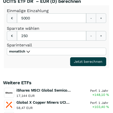
UCITS ETF DR – EUR (D) berechnen
Einmalige
Einzahlung
€
-
+
Sparrate
wählen
€
-
+
Sparintervall
monatlich
Jetzt berechnen
Weitere ETFs
iShares MSCI Global Semiconductors UCITS ETF USD (Acc)
Perf. 1 Jahr
+148,10
%
17,144 EUR
Global X Copper Miners UCITS ETF USD Acc
Perf. 1 Jahr
+103,40
%
58,47 EUR