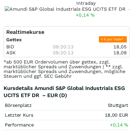
Intraday
+0,14
%
Realtimekurse
Gettex
0 € pro Trade*
BID
09:20:13
18,05
ASK
09:20:13
18,09
*ab 500 EUR Ordervolumen über gettex, zzgl.
marktüblicher Spreads und Zuwendungen | ** zzgl.
marktüblicher Spreads und Zuwendungen, mögliche
Steuern und ggf. SEC Gebühr
Kursdetails Amundi S&P Global Industrials ESG
UCITS ETF DR – EUR (D)
Börsenplatz
Stuttgart
Letzter Kurs
18,00
EUR
Performance
+0,14
%