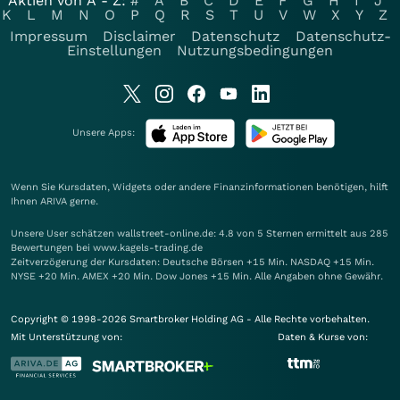
Aktien von A - Z:
#
A
B
C
D
E
F
G
H
I
J
K
L
M
N
O
P
Q
R
S
T
U
V
W
X
Y
Z
Impressum
Disclaimer
Datenschutz
Datenschutz-
Einstellungen
Nutzungsbedingungen
Unsere Apps:
Wenn Sie Kursdaten, Widgets oder andere Finanzinformationen benötigen, hilft
Ihnen
ARIVA
gerne.
Unsere User schätzen wallstreet-online.de: 4.8 von 5 Sternen ermittelt aus 285
Bewertungen bei www.kagels-trading.de
Zeitverzögerung der Kursdaten: Deutsche Börsen +15 Min. NASDAQ +15 Min.
NYSE +20 Min. AMEX +20 Min. Dow Jones +15 Min. Alle Angaben ohne Gewähr.
Copyright © 1998-2026 Smartbroker Holding AG - Alle Rechte vorbehalten.
Mit Unterstützung von:
Daten & Kurse von: