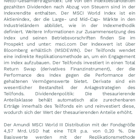
Netto-Gesamtertragsindex: Die von den Indexbestandteilen
gezahlten Dividenden nach Abzug von Steuern sind in der
Indexrendite enthalten. Der MSCI World Index ist ein
Aktienindex, der die Large- und Mid-Cap- Märkte in den
Industrieländern abbildet, wie in der Indexmethodik
definiert. Weitere Informationen zur Zusammensetzung des
Index und seinen Betriebsvorschriften finden Sie im
Prospekt und unter: msci.com Der Indexwert ist über
Bloomberg erhältlich (MSDEWIN). Der Teilfonds wendet
eine indirekte Replikationsmethode an, um ein Engagement
im Index aufzubauen. Der Teilfonds investiert in einen Total
Return Swap (derivatives Finanzinstrument), der die
Performance des Index gegen die Performance der
gehaltenen Vermögenswerte bietet. Derivate sind ein
wesentlicher Bestandteil der Anlagestrategien des
Teilfonds. Dividendenpolitik: Die thesaurierende
Anteilsklasse behält automatisch alle zurechenbaren
Erträge innerhalb des Teilfonds ein und reinvestiert diese,
wodurch sich der Wert der thesaurierenden Anteile erhöht.
Der Amundi MSCI World III Distribution mit der Fondsgröße
4,57 Mrd.
USD
hat eine TER p.a. von 0,20 %. Die
Basiswerte werden mit der Replikationsmethode