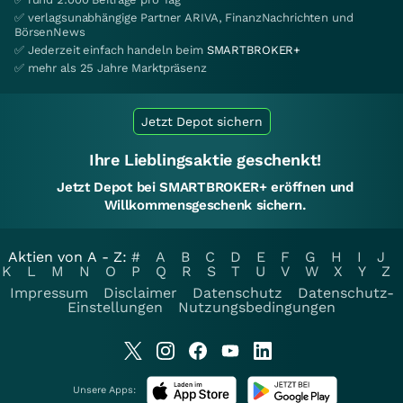
✅ verlagsunabhängige Partner ARIVA, FinanzNachrichten und
BörsenNews
✅ Jederzeit einfach handeln beim
SMARTBROKER+
✅ mehr als 25 Jahre Marktpräsenz
Jetzt Depot sichern
Ihre Lieblingsaktie geschenkt!
Jetzt Depot bei SMARTBROKER+ eröffnen und
Willkommensgeschenk sichern.
Aktien von A - Z:
#
A
B
C
D
E
F
G
H
I
J
K
L
M
N
O
P
Q
R
S
T
U
V
W
X
Y
Z
Impressum
Disclaimer
Datenschutz
Datenschutz-
Einstellungen
Nutzungsbedingungen
Unsere Apps: