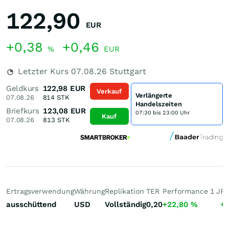
122,90
EUR
+0,38
+0,46
%
EUR
Letzter Kurs
07.08.26
Stuttgart
Geldkurs
122,98
EUR
Verkauf
Verlängerte
07.08.26
814
STK
Handelszeiten
Briefkurs
123,08
EUR
07:30 bis 23:00 Uhr
Kauf
07.08.26
813
STK
Ertragsverwendung
Währung
Replikation
TER
Performance 1 J
Pe
ausschüttend
USD
Vollständig
0,20
+22,80
%
+