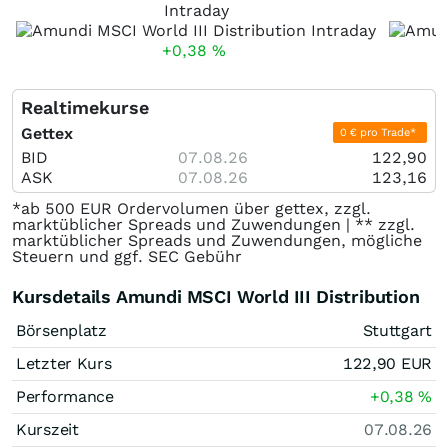
Intraday
+0,38
%
Realtimekurse
Gettex
0 € pro Trade*
BID
07.08.26
122,90
ASK
07.08.26
123,16
*ab 500 EUR Ordervolumen über gettex, zzgl.
marktüblicher Spreads und Zuwendungen | ** zzgl.
marktüblicher Spreads und Zuwendungen, mögliche
Steuern und ggf. SEC Gebühr
Kursdetails Amundi MSCI World III Distribution
Börsenplatz
Stuttgart
Letzter Kurs
122,90
EUR
Performance
+0,38
%
Kurszeit
07.08.26