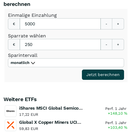
berechnen
Einmalige
Einzahlung
€
-
+
Sparrate
wählen
€
-
+
Sparintervall
monatlich
Jetzt berechnen
Weitere ETFs
iShares MSCI Global Semiconductors UCITS ETF USD (Acc)
Perf. 1 Jahr
+148,10
%
17,22 EUR
Global X Copper Miners UCITS ETF USD Acc
Perf. 1 Jahr
+103,40
%
59,83 EUR