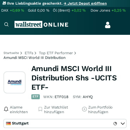
🎁 Ihre Lieblingsaktie geschenkt.
→ Jetzt Depot eröffnen
DAX
+0,69
%
Gold
0,00
%
Öl (Brent)
+0,02
%
Dow Jones
+0,25
%
ETFs
Top ETF Performer
Startseite
Amundi MSCI World III Distribution
Amundi MSCI World III
Distribution Shs -UCITS
ETF-
ETF
WKN:
ETF018
SYM:
AHYQ
Alarme
Zur Watchlist
Zum Portfolio
einrichten
hinzufügen
hinzufügen
Stuttgart