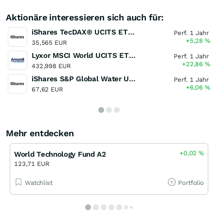
Aktionäre interessieren sich auch für:
iShares TecDAX® UCITS ETF (DE)
Perf. 1 Jahr
+5,28
%
35,565 EUR
Lyxor MSCI World UCITS ETF - Dist
Perf. 1 Jahr
+22,86
%
432,998 EUR
iShares S&P Global Water UCITS ETF
Perf. 1 Jahr
+6,06
%
67,62 EUR
Mehr entdecken
+0,02
%
World Technology Fund A2
123,71 EUR
Watchlist
Portfolio