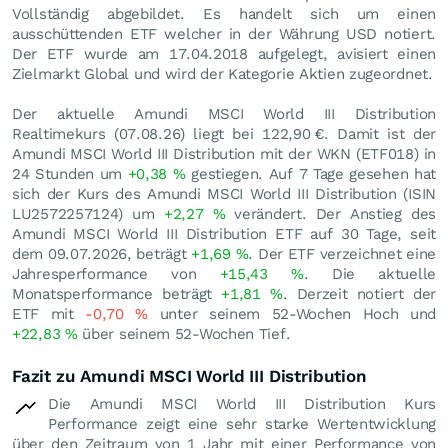
Vollständig abgebildet. Es handelt sich um einen
ausschüttenden ETF welcher in der Währung USD notiert.
Der ETF wurde am 17.04.2018 aufgelegt, avisiert einen
Zielmarkt Global und wird der Kategorie Aktien zugeordnet.
Der aktuelle Amundi MSCI World III Distribution
Realtimekurs (
07.08.26
) liegt bei 122,90
€
. Damit ist der
Amundi MSCI World III Distribution mit der WKN (ETF018) in
24 Stunden um
+0,38
%
gestiegen. Auf 7 Tage gesehen hat
sich der Kurs des Amundi MSCI World III Distribution (ISIN
LU2572257124) um
+2,27
%
verändert. Der Anstieg des
Amundi MSCI World III Distribution ETF auf 30 Tage, seit
dem 09.07.2026, beträgt
+1,69
%
. Der ETF verzeichnet eine
Jahresperformance von
+15,43
%
. Die aktuelle
Monatsperformance beträgt
+1,81
%
. Derzeit notiert der
ETF mit
-0,70
%
unter seinem 52-Wochen Hoch und
+22,83
%
über seinem 52-Wochen Tief.
Fazit zu Amundi MSCI World III Distribution
Die Amundi MSCI World III Distribution Kurs
Performance zeigt eine sehr starke Wertentwicklung
über den Zeitraum von 1 Jahr mit einer Performance von