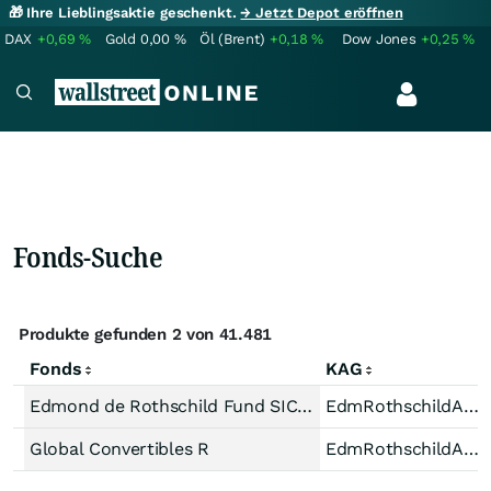
🎁 Ihre Lieblingsaktie geschenkt.
→ Jetzt Depot eröffnen
DAX
+0,69
%
Gold
0,00
%
Öl (Brent)
+0,18
%
Dow Jones
+0,25
%
Fonds-Suche
Produkte gefunden 2 von 41.481
Fonds
KAG
Edmond de Rothschild Fund SICAV - Emerging Bonds A-EUR H
EdmRothschildAM(Lux)
Global Convertibles R
EdmRothschildAM(Lux)