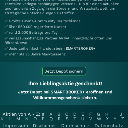
zentralen verlagsunabhängigen Wissens-Hub für einen aktuellen
und fundierten Zugang in die Börsen- und Wirtschaftswelt, um
strategische Entscheidungen zu treffen.
✅ Größte Finanz-Community Deutschlands
✅ über 550.000 registrierte Nutzer
✅ rund 2.000 Beiträge pro Tag
✅ verlagsunabhängige Partner ARIVA, FinanzNachrichten und
BörsenNews
✅ Jederzeit einfach handeln beim
SMARTBROKER+
✅ mehr als 25 Jahre Marktpräsenz
Jetzt Depot sichern
Ihre Lieblingsaktie geschenkt!
Jetzt Depot bei SMARTBROKER+ eröffnen und
Willkommensgeschenk sichern.
Aktien von A - Z:
#
A
B
C
D
E
F
G
H
I
J
K
L
M
N
O
P
Q
R
S
T
U
V
W
X
Y
Z
Impressum
Disclaimer
Datenschutz
Datenschutz-