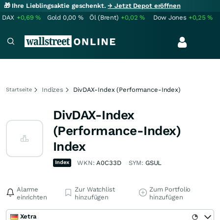
🎁 Ihre Lieblingsaktie geschenkt.
→ Jetzt Depot eröffnen
DAX
+0,69
%
Gold
0,00
%
Öl (Brent)
+0,02
%
Dow Jones
+0,25
%
Indizes
DivDAX-Index (Performance-Index)
Startseite
DivDAX-Index
(Performance-Index)
Index
Index
WKN:
A0C33D
SYM:
GSUL
Alarme
Zur Watchlist
Zum Portfolio
einrichten
hinzufügen
hinzufügen
Xetra