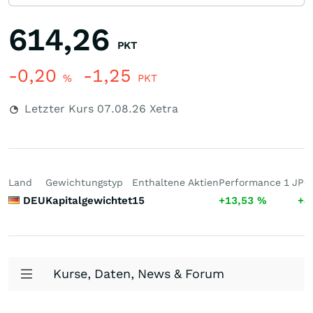
614,26
PKT
-0,20
-1,25
%
PKT
Letzter Kurs
07.08.26
Xetra
Land
Gewichtungstyp
Enthaltene Aktien
Performance 1 J
Pe
DEU
Kapitalgewichtet
15
+13,53
%
+4
Kurse, Daten, News & Forum