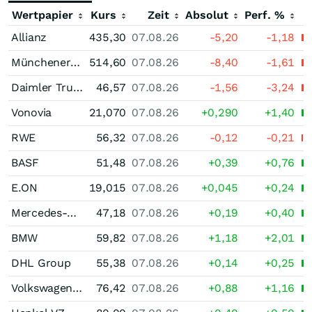
Wertpapier
Kurs
Zeit
Absolut
Perf. %
Allianz
435,30
07.08.26
-5,20
-1,18
Münchener Rück
514,60
07.08.26
-8,40
-1,61
Daimler Truck Holding
46,57
07.08.26
-1,56
-3,24
Vonovia
21,070
07.08.26
+0,290
+1,40
RWE
56,32
07.08.26
-0,12
-0,21
BASF
51,48
07.08.26
+0,39
+0,76
E.ON
19,015
07.08.26
+0,045
+0,24
Mercedes-Benz Group
47,18
07.08.26
+0,19
+0,40
BMW
59,82
07.08.26
+1,18
+2,01
DHL Group
55,38
07.08.26
+0,14
+0,25
Volkswagen (VW) Vz
76,42
07.08.26
+0,88
+1,16