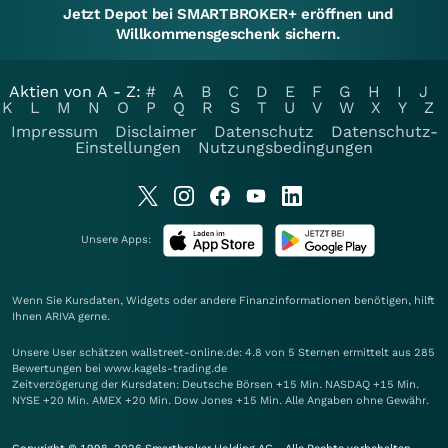
Jetzt Depot bei SMARTBROKER+ eröffnen und
Willkommensgeschenk sichern.
Aktien von A - Z:
#
A
B
C
D
E
F
G
H
I
J
K
L
M
N
O
P
Q
R
S
T
U
V
W
X
Y
Z
Impressum
Disclaimer
Datenschutz
Datenschutz-
Einstellungen
Nutzungsbedingungen
Unsere Apps:
Wenn Sie Kursdaten, Widgets oder andere Finanzinformationen benötigen, hilft
Ihnen
ARIVA
gerne.
Unsere User schätzen wallstreet-online.de: 4.8 von 5 Sternen ermittelt aus 285
Bewertungen bei www.kagels-trading.de
Zeitverzögerung der Kursdaten: Deutsche Börsen +15 Min. NASDAQ +15 Min.
NYSE +20 Min. AMEX +20 Min. Dow Jones +15 Min. Alle Angaben ohne Gewähr.