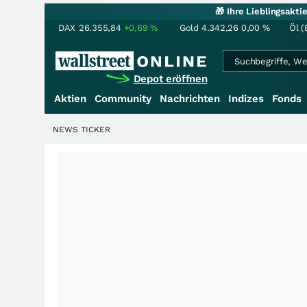
🎁 Ihre Lieblingsakt
DAX
26.355,84
+0,69
%
Gold
4.342,26
0,00
%
Öl (
Depot eröffnen
Aktien
Community
Nachrichten
Indizes
Fonds
NEWS TICKER