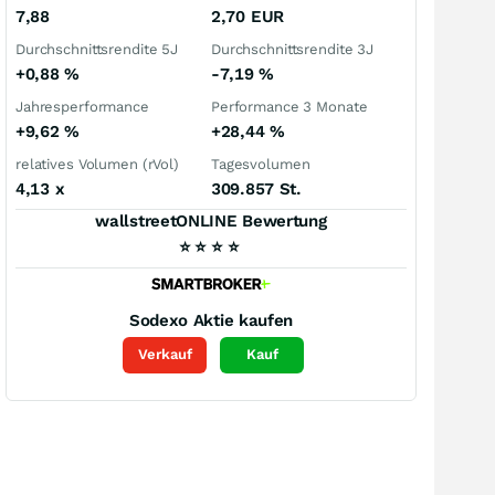
7,88
2,70
EUR
Durchschnittsrendite 5J
Durchschnittsrendite 3J
+0,88
%
-7,19
%
Jahresperformance
Performance 3 Monate
+9,62
%
+28,44
%
relatives Volumen (rVol)
Tagesvolumen
4,13
x
309.857 St.
wallstreetONLINE Bewertung
⭐
⭐
⭐
⭐
Sodexo
Aktie kaufen
Verkauf
Kauf