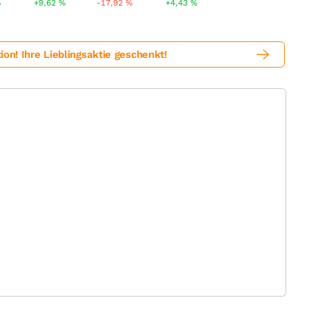
%
+9,62
%
-17,92
%
+4,43
%
! Ihre Lieblingsaktie geschenkt!