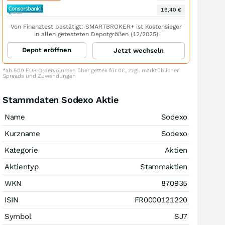
19,40 €
Von Finanztest bestätigt: SMARTBROKER+ ist Kostensieger
in allen getesteten Depotgrößen (12/2025)
Depot eröffnen
Jetzt wechseln
*ab 500 EUR Ordervolumen über gettex für 0€, zzgl. marktüblicher
Spreads und Zuwendungen
Stammdaten Sodexo Aktie
Name
Sodexo
Kurzname
Sodexo
Kategorie
Aktien
Aktientyp
Stammaktien
WKN
870935
ISIN
FR0000121220
Symbol
SJ7