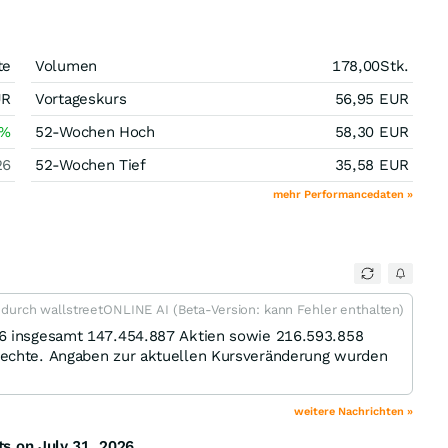
te
Volumen
178,00
Stk.
UR
Vortageskurs
56,95
EUR
%
52-Wochen Hoch
58,30
EUR
26
52-Wochen Tief
35,58
EUR
mehr Performancedaten »
t durch wallstreetONLINE AI (Beta-Version: kann Fehler enthalten)
26 insgesamt 147.454.887 Aktien sowie 216.593.858
rechte. Angaben zur aktuellen Kursveränderung wurden
weitere Nachrichten »
ts on July 31, 2026