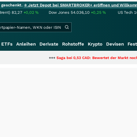
ie geschenkt.
→ Jetzt Depot bei SMARTBROKER+ eröffnen und Willkom
Brent)
82,27
+0,02
%
Dow Jones
54.036,10
+0,25
%
US Tech 1
ETFs
Anleihen
Derivate
Rohstoffe
Krypto
Devisen
Fest
+++
Saga bei 0,53 CAD: Bewertet der Markt noch immer nur 