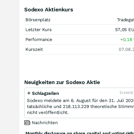
Sodexo Aktienkurs
Börsenplatz
Tradega
Letzter Kurs
57,05
E
Performance
+0,18
Kurszeit
07.08.
Neuigkeiten zur Sodexo Aktie
Erstell
✧ Schlagzeilen
Sodexo meldete am 6. August für den 31. Juli 20
tatsächliche und 218.113.229 theoretische Stimm
nicht veröffentlicht.
Nachrichten
Monthly disclosure on share capital and voting righ