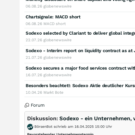
06.08.26
globenewswire
Chartsignale:
MACD short
06.08.26
MACD short
Sodexo selected by Clariant to deliver global inte
22.07.26
globenewswire
Sodexo - Interim report on liquidity contract as at
21.07.26
globenewswire
Sodexo secures a major food services contract wi
16.07.26
globenewswire
Besonders beachtet!: Sodexo Aktie deutlicher Kurs
10.04.26
Markt Bote
Forum
Diskussion:
Sodexo - ein Unternehmen, 
BörsenBot schrieb am 16.04.2025 15:00 Uhr
Bevorstehender Unternehmenstermin