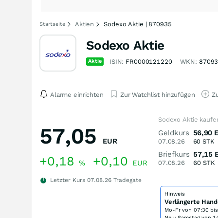
Aktien
Sodexo Aktie | 870935
Startseite
Sodexo Aktie
Aktie
ISIN:
FR0000121220
WKN:
8709
Alarme einrichten
Zur Watchlist hinzufügen
Zu
Sodexo Aktie kaufe
57,05
Geldkurs
56,90
EUR
07.08.26
60
STK
Briefkurs
57,15
+0,18
+0,10
%
EUR
07.08.26
60
STK
Letzter Kurs
07.08.26
Tradegate
Hinweis
Verlängerte Hand
Mo-Fr von
07:30 bi
Neu: Samstag von 14