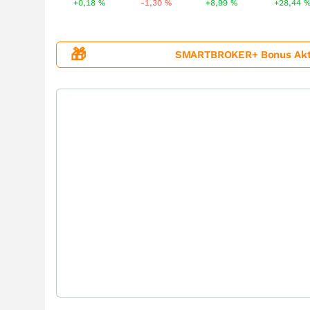
+0,18
%
-1,30
%
+8,99
%
+28,44
🎁
SMARTBROKER+ Bonus Aktion