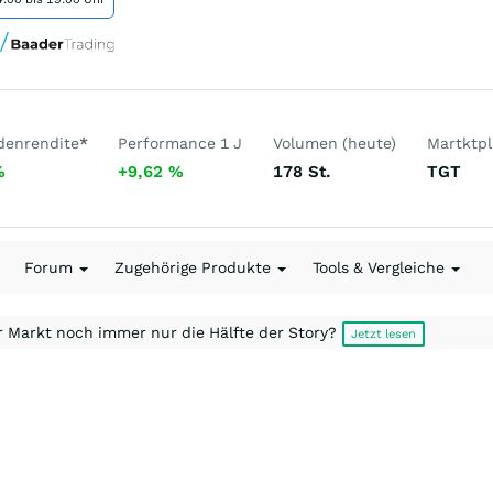
denrendite
*
Performance 1 J
Volumen (heute)
Martktpl
%
+9,62
%
178
St.
TGT
Forum
Zugehörige Produkte
Tools & Vergleiche
r Markt noch immer nur die Hälfte der Story?
Jetzt lesen