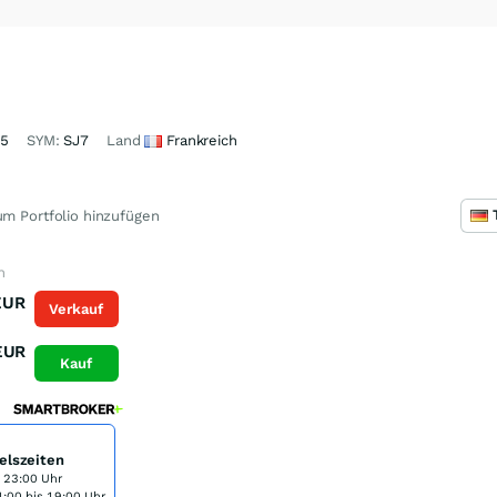
35
SYM:
SJ7
Land
Frankreich
m Portfolio hinzufügen
n
EUR
Verkauf
EUR
Kauf
elszeiten
s 23:00 Uhr
:00 bis 19:00 Uhr