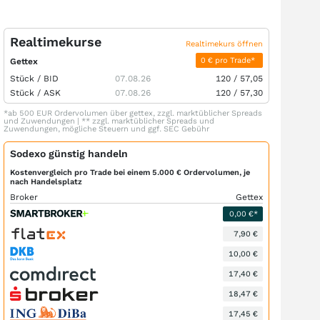
Realtimekurse
Realtimekurs öffnen
0 € pro Trade*
Gettex
Stück /
BID
07.08.26
120
/
57,05
Stück /
ASK
07.08.26
120
/
57,30
*ab 500 EUR Ordervolumen über gettex, zzgl. marktüblicher Spreads
und Zuwendungen | ** zzgl. marktüblicher Spreads und
Zuwendungen, mögliche Steuern und ggf. SEC Gebühr
Sodexo günstig handeln
Kostenvergleich pro Trade bei einem 5.000 € Ordervolumen, je
nach Handelsplatz
Broker
Gettex
0,00 €*
7,90 €
10,00 €
17,40 €
18,47 €
17,45 €