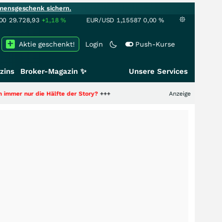
mensgeschenk sichern.
00
29.728,93
+1,18
%
EUR/USD
1,15587
0,00
%
Aktie geschenkt!
Login
Push-Kurse
zins
Broker-Magazin ✨
Unsere Services
die Hälfte der Story?
+++
Anzeige