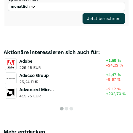
monatlich
Jetzt berechnen
Aktionäre interessieren sich auch für:
+1,59
%
Adobe
-24,22
%
229,45 EUR
+4,47
%
Adecco Group
-9,67
%
25,24 EUR
-2,12
%
Advanced Micro Devices
+202,70
%
415,75 EUR
Mehr entdecken