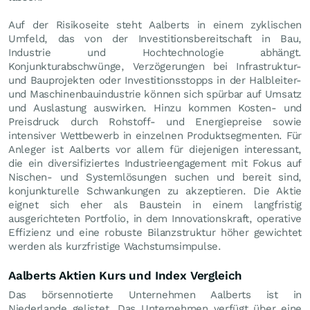
Auf der Risikoseite steht Aalberts in einem zyklischen
Umfeld, das von der Investitionsbereitschaft in Bau,
Industrie und Hochtechnologie abhängt.
Konjunkturabschwünge, Verzögerungen bei Infrastruktur-
und Bauprojekten oder Investitionsstopps in der Halbleiter-
und Maschinenbauindustrie können sich spürbar auf Umsatz
und Auslastung auswirken. Hinzu kommen Kosten- und
Preisdruck durch Rohstoff- und Energiepreise sowie
intensiver Wettbewerb in einzelnen Produktsegmenten. Für
Anleger ist Aalberts vor allem für diejenigen interessant,
die ein diversifiziertes Industrieengagement mit Fokus auf
Nischen- und Systemlösungen suchen und bereit sind,
konjunkturelle Schwankungen zu akzeptieren. Die Aktie
eignet sich eher als Baustein in einem langfristig
ausgerichteten Portfolio, in dem Innovationskraft, operative
Effizienz und eine robuste Bilanzstruktur höher gewichtet
werden als kurzfristige Wachstumsimpulse.
Aalberts Aktien Kurs und Index Vergleich
Das börsennotierte Unternehmen Aalberts ist in
Niederlande gelistet. Das Unternehmen verfügt über eine