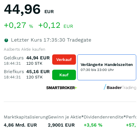
44,96
EUR
+0,27
+0,12
%
EUR
Letzter Kurs
17:35:30
Tradegate
Aalberts Aktie kaufen
Geldkurs
44,94
EUR
Verkauf
18:44:31
120
STK
Verlängerte Handelszeiten
07:30 bis 23:00 Uhr
Briefkurs
45,16
EUR
Kauf
18:44:31
120
STK
Marktkapitalisierung
Gewinn je Aktie
*
Dividendenrendite
*
Perfo
4,86 Mrd.
EUR
2,9001
EUR
+3,56
%
+57,