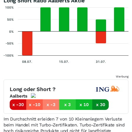
Long Short Ratio Aalberts Aktie
100%
50%
0%
-50%
-100%
08.07.
15.07.
31.07.
Werbung
Long oder Short ?
Aalberts
x -30
x -10
x -3
x 3
x 10
x 30
Im Durchschnitt erleiden 7 von 10 Kleinanlegern Verluste
beim Handel mit Turbo-Zertifikaten. Turbo-Zertifikate sind
hoch risikoreiche Produkte und nicht für langfristige