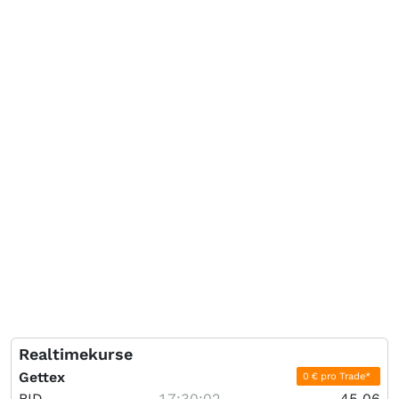
Realtimekurse
Gettex
0 € pro Trade*
BID
17:30:02
45,06