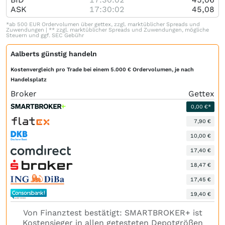
ASK
17:30:02
45,08
*ab 500 EUR Ordervolumen über gettex, zzgl. marktüblicher Spreads und
Zuwendungen | ** zzgl. marktüblicher Spreads und Zuwendungen, mögliche
Steuern und ggf. SEC Gebühr
Aalberts günstig handeln
Kostenvergleich pro Trade bei einem 5.000 € Ordervolumen, je nach
Handelsplatz
Broker
Gettex
0,00 €*
7,90 €
10,00 €
17,40 €
18,47 €
17,45 €
19,40 €
Von Finanztest bestätigt: SMARTBROKER+ ist
Kostensieger in allen getesteten Depotgrößen