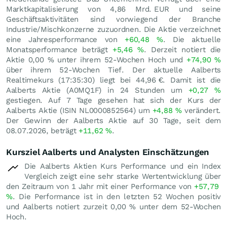
Marktkapitalisierung von 4,86 Mrd.
EUR
und seine
Geschäftsaktivitäten sind vorwiegend der Branche
Industrie/Mischkonzerne zuzuordnen. Die Aktie verzeichnet
eine Jahresperformance von
+60,48
%
. Die aktuelle
Monatsperformance beträgt
+5,46
%
. Derzeit notiert die
Aktie
0,00
%
unter ihrem 52-Wochen Hoch und
+74,90
%
über ihrem 52-Wochen Tief. Der aktuelle Aalberts
Realtimekurs (17:35:30) liegt bei 44,96
€
. Damit ist die
Aalberts Aktie (A0MQ1F) in 24 Stunden um
+0,27
%
gestiegen. Auf 7 Tage gesehen hat sich der Kurs der
Aalberts Aktie (ISIN NL0000852564) um
+4,88
%
verändert.
Der Gewinn der Aalberts Aktie auf 30 Tage, seit dem
08.07.2026, beträgt
+11,62
%
.
Kursziel Aalberts und Analysten Einschätzungen
Die Aalberts Aktien Kurs Performance und ein Index
Vergleich zeigt eine sehr starke Wertentwicklung über
den Zeitraum von 1 Jahr mit einer Performance von
+57,79
%
. Die Performance ist in den letzten 52 Wochen positiv
und Aalberts notiert zurzeit
0,00
%
unter dem 52-Wochen
Hoch.