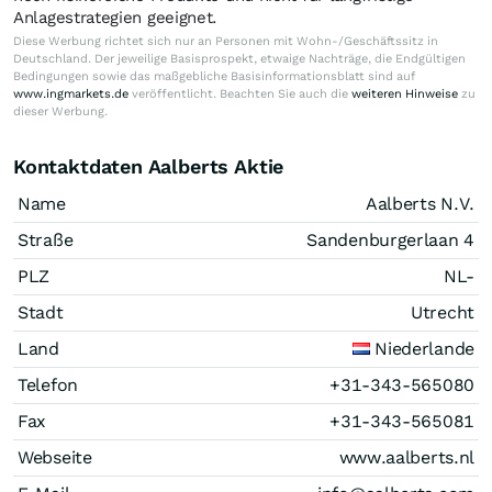
Anlagestrategien geeignet.
Diese Werbung richtet sich nur an Personen mit Wohn-/Geschäftssitz in
Deutschland. Der jeweilige Basisprospekt, etwaige Nachträge, die Endgültigen
Bedingungen sowie das maßgebliche Basisinformationsblatt sind auf
www.ingmarkets.de
veröffentlicht. Beachten Sie auch die
weiteren Hinweise
zu
dieser Werbung.
Kontaktdaten Aalberts Aktie
Name
Aalberts N.V.
Straße
Sandenburgerlaan 4
PLZ
NL-
Stadt
Utrecht
Land
Niederlande
Telefon
+31-343-565080
Fax
+31-343-565081
Webseite
www.aalberts.nl