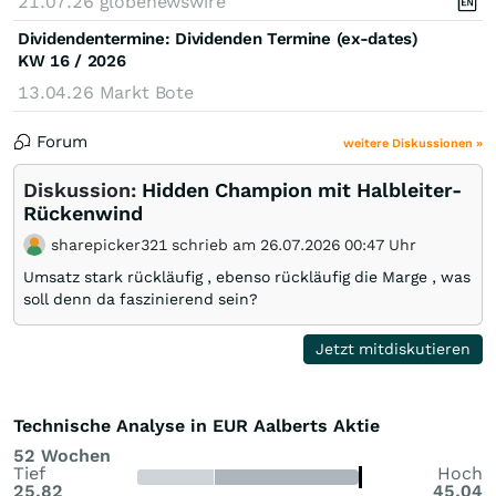
21.07.26
globenewswire
Dividendentermine: Dividenden Termine (ex-dates)
KW 16 / 2026
13.04.26
Markt Bote
Forum
weitere Diskussionen »
Diskussion:
Hidden Champion mit Halbleiter-
Rückenwind
sharepicker321 schrieb am 26.07.2026 00:47 Uhr
Umsatz stark rückläufig , ebenso rückläufig die Marge , was
soll denn da faszinierend sein?
Jetzt mitdiskutieren
Technische Analyse in EUR Aalberts Aktie
52 Wochen
Tief
Hoch
25,82
45,04