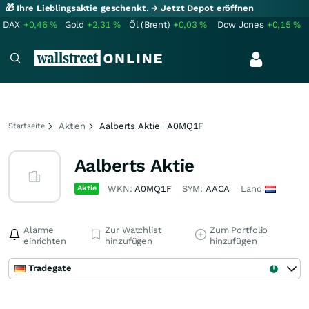
🎁 Ihre Lieblingsaktie geschenkt.
→ Jetzt Depot eröffnen
DAX
+0,46
%
Gold
+2,31
%
Öl (Brent)
+0,03
%
Dow Jones
+0,15
%
Aktien
Aalberts Aktie | A0MQ1F
Startseite
Aalberts Aktie
Aktie
WKN:
A0MQ1F
SYM:
AACA
Land
Alarme
Zur Watchlist
Zum Portfolio
einrichten
hinzufügen
hinzufügen
Tradegate