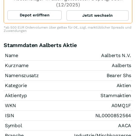
(12/2025)
Depot eröffnen
Jetzt wechseln
*ab 500 EUR Ordervolumen über gettex für 0€, zzgl. marktüblicher Spreads und
Zuwendungen
Stammdaten Aalberts Aktie
Name
Aalberts N.V.
Kurzname
Aalberts
Namenszusatz
Bearer Shs
Kategorie
Aktien
Aktientyp
Stammaktien
WKN
A0MQ1F
ISIN
NL0000852564
Symbol
AACA
Branche
Industrie/Mischkonzerne