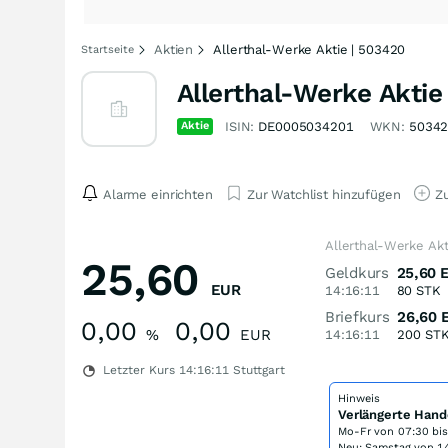
Aktien
Allerthal-Werke Aktie | 503420
Startseite
Allerthal-Werke Aktie
Aktie
ISIN:
DE0005034201
WKN:
5034
Alarme einrichten
Zur Watchlist hinzufügen
Zu
Allerthal-Werke Akt
25,60
Geldkurs
25,60
EUR
14:16:11
80
STK
Briefkurs
26,60
0,00
0,00
%
EUR
14:16:11
200
ST
Letzter Kurs
14:16:11
Stuttgart
Hinweis
Verlängerte Hand
Mo-Fr von
07:30 bi
Neu: Samstag von 14