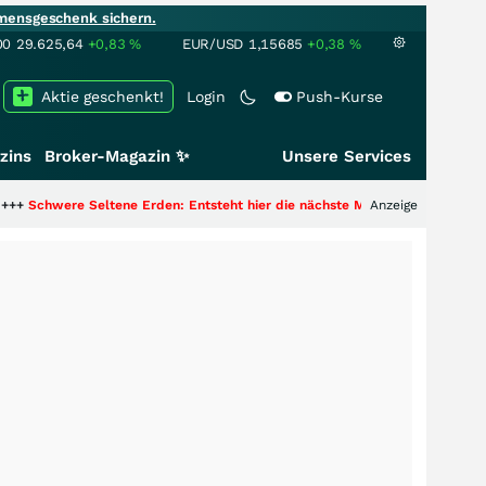
mensgeschenk sichern.
00
29.625,64
+0,83
%
EUR/USD
1,15685
+0,38
%
Aktie geschenkt!
Login
Push-Kurse
zins
Broker-Magazin ✨
Unsere Services
Seltene Erden: Entsteht hier die nächste Milliardenstory?
Anzeige
+++