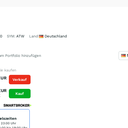
20
SYM:
ATW
Land
Deutschland
m Portfolio hinzufügen
ie kaufen
EUR
Verkauf
EUR
Kauf
K
elszeiten
s 23:00 Uhr
:00 bis 19:00 Uhr