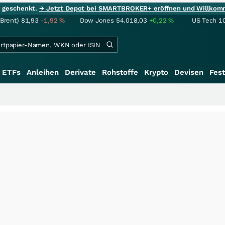
ie geschenkt.
→ Jetzt Depot bei SMARTBROKER+ eröffnen und Willkom
(Brent)
81,93
-1,92
%
Dow Jones
54.018,03
+0,22
%
US Tech 1
ETFs
Anleihen
Derivate
Rohstoffe
Krypto
Devisen
Fest
+++
Schwere 