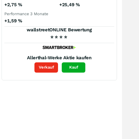
+2,75
%
+25,49
%
Performance 3 Monate
+1,59
%
wallstreetONLINE Bewertung
⭐
⭐
⭐
⭐
Allerthal-Werke
Aktie kaufen
Verkauf
Kauf