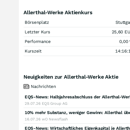
Allerthal-Werke Aktienkurs
Börsenplatz
Stuttga
Letzter Kurs
25,60
E
Performance
0,00
Kurszeit
14:16:
Neuigkeiten zur Allerthal-Werke Aktie
Nachrichten
EQS-News: Halbjahresabschluss der Allerthal-Wer
29.07.26
EQS Group AG
10% mehr Substanz, weniger Gewinn: Allerthal übe
16.07.26
wO Newsflash
EQS-News: Wirtschaftliches Eigenkapital je Allert