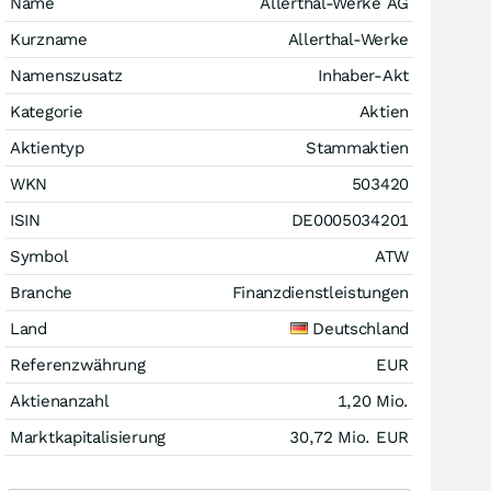
Name
Allerthal-Werke AG
Kurzname
Allerthal-Werke
Namenszusatz
Inhaber-Akt
Kategorie
Aktien
Aktientyp
Stammaktien
WKN
503420
ISIN
DE0005034201
Symbol
ATW
Branche
Finanzdienstleistungen
Land
Deutschland
Referenzwährung
EUR
Aktienanzahl
1,20 Mio.
Marktkapitalisierung
30,72 Mio.
EUR