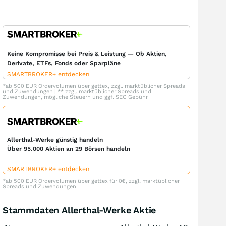
Keine Kompromisse bei Preis & Leistung — Ob Aktien,
Derivate, ETFs, Fonds oder Sparpläne
SMARTBROKER+ entdecken
*ab 500 EUR Ordervolumen über gettex, zzgl. marktüblicher Spreads
und Zuwendungen | ** zzgl. marktüblicher Spreads und
Zuwendungen, mögliche Steuern und ggf. SEC Gebühr
Allerthal-Werke günstig handeln
Über 95.000 Aktien an 29 Börsen handeln
SMARTBROKER+ entdecken
*ab 500 EUR Ordervolumen über gettex für 0€, zzgl. marktüblicher
Spreads und Zuwendungen
Stammdaten Allerthal-Werke Aktie