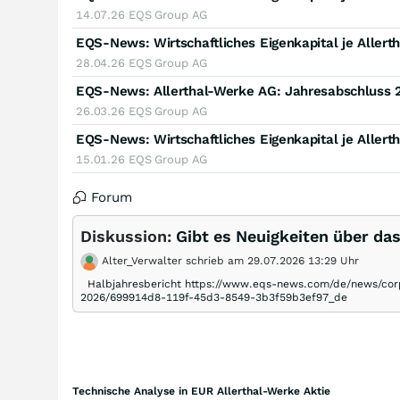
14.07.26
EQS Group AG
EQS-News: Wirtschaftliches Eigenkapital je Allert
28.04.26
EQS Group AG
EQS-News: Allerthal-Werke AG: Jahresabschluss 
26.03.26
EQS Group AG
EQS-News: Wirtschaftliches Eigenkapital je Aller
15.01.26
EQS Group AG
Forum
Diskussion:
Gibt es Neuigkeiten über da
Alter_Verwalter schrieb am 29.07.2026 13:29 Uhr
Halbjahresbericht https://www.eqs-news.com/de/news/corp
2026/699914d8-119f-45d3-8549-3b3f59b3ef97_de
Technische Analyse in EUR Allerthal-Werke Aktie