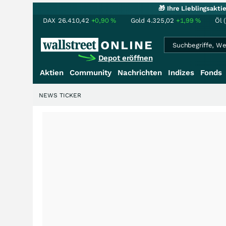
🎁 Ihre Lieblingsakt
DAX
26.410,42
+0,90
%
Gold
4.325,02
+1,99
%
Öl 
Depot eröffnen
Aktien
Community
Nachrichten
Indizes
Fonds
NEWS TICKER