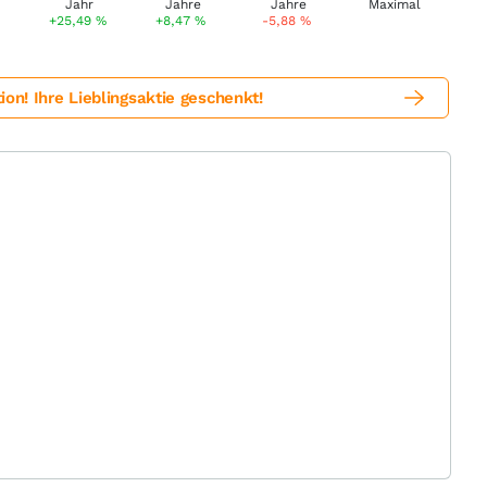
+25,49
%
+8,47
%
-5,88
%
! Ihre Lieblingsaktie geschenkt!