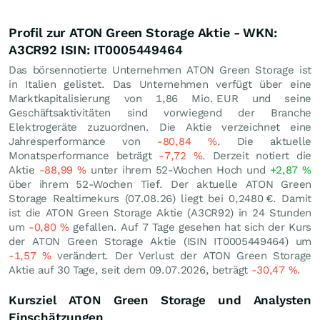
Profil zur ATON Green Storage Aktie - WKN:
A3CR92 ISIN: IT0005449464
Das börsennotierte Unternehmen ATON Green Storage ist
in Italien gelistet. Das Unternehmen verfügt über eine
Marktkapitalisierung von 1,86 Mio.
EUR
und seine
Geschäftsaktivitäten sind vorwiegend der Branche
Elektrogeräte zuzuordnen. Die Aktie verzeichnet eine
Jahresperformance von
-80,84
%
. Die aktuelle
Monatsperformance beträgt
-7,72
%
. Derzeit notiert die
Aktie
-88,99
%
unter ihrem 52-Wochen Hoch und
+2,87
%
über ihrem 52-Wochen Tief. Der aktuelle ATON Green
Storage Realtimekurs (
07.08.26
) liegt bei 0,2480
€
. Damit
ist die ATON Green Storage Aktie (A3CR92) in 24 Stunden
um
-0,80
%
gefallen. Auf 7 Tage gesehen hat sich der Kurs
der ATON Green Storage Aktie (ISIN IT0005449464) um
-1,57
%
verändert. Der Verlust der ATON Green Storage
Aktie auf 30 Tage, seit dem 09.07.2026, beträgt
-30,47
%
.
Kursziel ATON Green Storage und Analysten
Einschätzungen