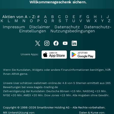
Willkommensgeschenk sichern.
Aktien von A - Z:
#
A
B
C
D
E
F
G
H
I
J
K
L
M
N
O
P
Q
R
S
T
U
V
W
X
Y
Z
Impressum
Disclaimer
Datenschutz
Datenschutz-
Einstellungen
Nutzungsbedingungen
Unsere Apps:
Wenn Sie Kursdaten, Widgets oder andere Finanzinformationen benötigen, hilft
Ihnen
ARIVA
gerne.
Unsere User schätzen wallstreet-online.de: 4.8 von 5 Sternen ermittelt aus 285
Bewertungen bei www.kagels-trading.de
Zeitverzögerung der Kursdaten: Deutsche Börsen +15 Min. NASDAQ +15 Min.
NYSE +20 Min. AMEX +20 Min. Dow Jones +15 Min. Alle Angaben ohne Gewähr.
Copyright © 1998-2026 Smartbroker Holding AG - Alle Rechte vorbehalten.
Mit Unterstützung von:
Daten & Kurse von: