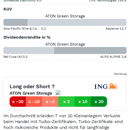
Schweizer Electronic
4,0
CPS Technologies
154,5
KUV
ATON Green Storage
Asia Pacific Wire & Cable
0,1
Keyence
13,7
Dividendenrendite in %
ATON Green Storage
Bel Fuse (A)
0,2
ALPS ALPINE
3,8
Werbung
Long oder Short ?
ATON Green Storage
x -30
x -10
x -3
x 3
x 10
x 30
Im Durchschnitt erleiden 7 von 10 Kleinanlegern Verluste
beim Handel mit Turbo-Zertifikaten. Turbo-Zertifikate sind
hoch risikoreiche Produkte und nicht für langfristige