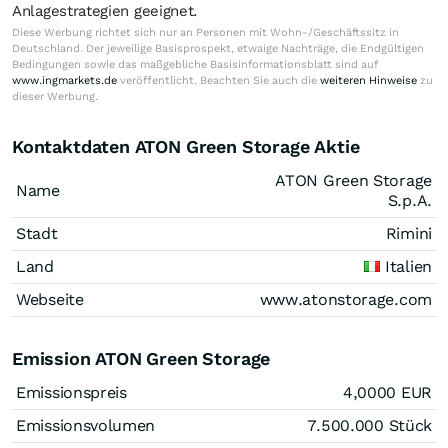
Anlagestrategien geeignet.
Diese Werbung richtet sich nur an Personen mit Wohn-/Geschäftssitz in
Deutschland. Der jeweilige Basisprospekt, etwaige Nachträge, die Endgültigen
Bedingungen sowie das maßgebliche Basisinformationsblatt sind auf
www.ingmarkets.de
veröffentlicht. Beachten Sie auch die
weiteren Hinweise
zu
dieser Werbung.
Kontaktdaten ATON Green Storage Aktie
ATON Green Storage
Name
S.p.A.
Stadt
Rimini
Land
Italien
Webseite
www.atonstorage.com
Emission ATON Green Storage
Emissionspreis
4,0000
EUR
Emissionsvolumen
7.500.000
Stück