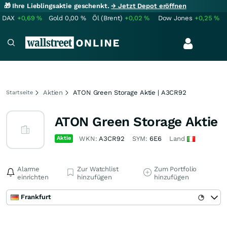
🎁 Ihre Lieblingsaktie geschenkt.
→ Jetzt Depot eröffnen
DAX
+0,69
%
Gold
0,00
%
Öl (Brent)
+0,02
%
Dow Jones
+0,25
%
Aktien
ATON Green Storage Aktie | A3CR92
Startseite
ATON Green Storage Aktie
Aktie
WKN:
A3CR92
SYM:
6E6
Land
Alarme
Zur Watchlist
Zum Portfolio
einrichten
hinzufügen
hinzufügen
Frankfurt