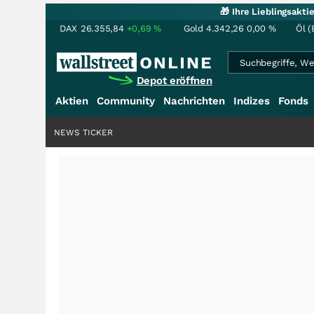
🎁 Ihre Lieblingsakt
DAX
26.355,84
+0,69
%
Gold
4.342,26
0,00
%
Öl (
Depot eröffnen
Aktien
Community
Nachrichten
Indizes
Fonds
NEWS TICKER