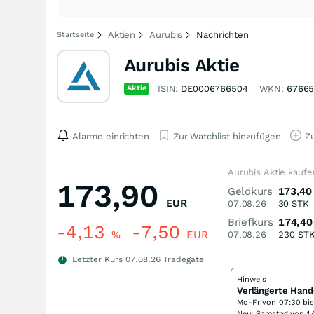
Aktien
Aurubis
Nachrichten
Startseite
Aurubis Aktie
Aktie
ISIN:
DE0006766504
WKN:
6766
Alarme einrichten
Zur Watchlist hinzufügen
Zu
Aurubis Aktie kaufe
173,90
Geldkurs
173,40
EUR
07.08.26
30
STK
Briefkurs
174,40
-4,13
-7,50
%
EUR
07.08.26
230
ST
Letzter Kurs
07.08.26
Tradegate
Hinweis
Verlängerte Hand
Mo-Fr von
07:30 bi
Neu: Samstag von 14