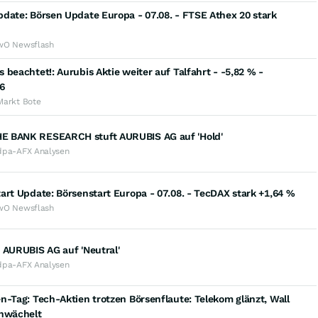
date: Börsen Update Europa - 07.08. - FTSE Athex 20 stark
wO Newsflash
 beachtet!: Aurubis Aktie weiter auf Talfahrt - -5,82 % -
6
Markt Bote
 BANK RESEARCH stuft AURUBIS AG auf 'Hold'
dpa-AFX Analysen
art Update: Börsenstart Europa - 07.08. - TecDAX stark +1,64 %
wO Newsflash
 AURUBIS AG auf 'Neutral'
dpa-AFX Analysen
n-Tag: Tech-Aktien trotzen Börsenflaute: Telekom glänzt, Wall
chwächelt