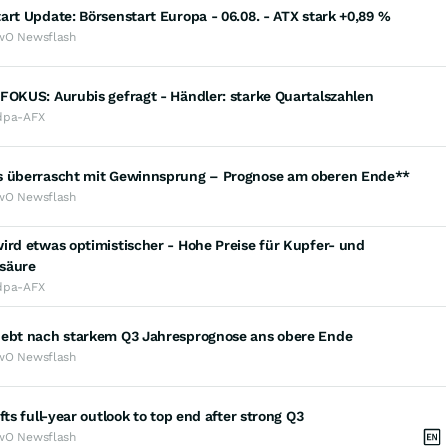
art Update: Börsenstart Europa - 06.08. - ATX stark +0,89 %
wO Newsflash
FOKUS: Aurubis gefragt - Händler: starke Quartalszahlen
dpa-AFX
s überrascht mit Gewinnsprung – Prognose am oberen Ende**
wO Newsflash
ird etwas optimistischer - Hohe Preise für Kupfer- und
säure
dpa-AFX
hebt nach starkem Q3 Jahresprognose ans obere Ende
wO Newsflash
ifts full-year outlook to top end after strong Q3
wO Newsflash