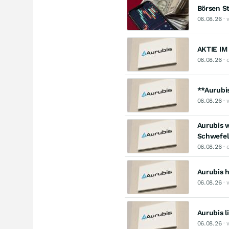
Börsen St
06.08.26
· 
AKTIE IM 
06.08.26
· 
**Aurubi
06.08.26
· 
Aurubis w
Schwefel
06.08.26
· 
Aurubis 
06.08.26
· 
Aurubis l
06.08.26
· 