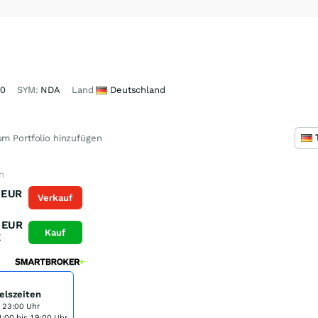
50
SYM:
NDA
Land
Deutschland
m Portfolio hinzufügen
n
EUR
Verkauf
EUR
Kauf
K
elszeiten
s 23:00 Uhr
:00 bis 19:00 Uhr