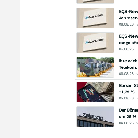
EQS-News:
Jahreser
06.08.26
· 
EQS-News:
range aft
06.08.26
· 
Ihre wich
Telekom, 
06.08.26
· 
Börsen St
+1,29 %
05.08.26
· 
Der Börse
um 26 %
04.08.26
· 