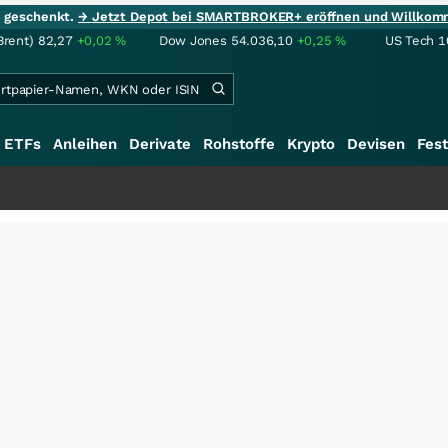
ie geschenkt.
→ Jetzt Depot bei SMARTBROKER+ eröffnen und Willkom
Brent)
82,27
+0,02
%
Dow Jones
54.036,10
+0,25
%
US Tech 1
ETFs
Anleihen
Derivate
Rohstoffe
Krypto
Devisen
Fest
++