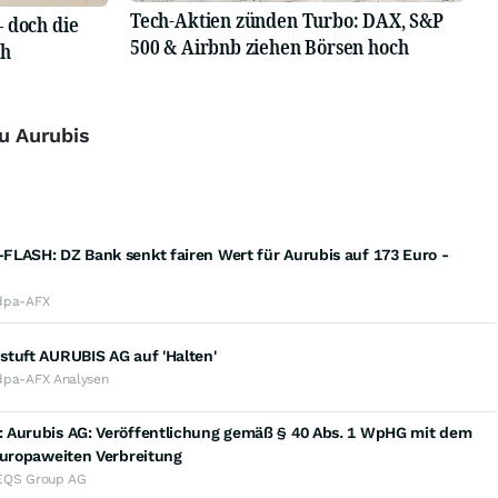
Tech-Aktien zünden Turbo: DAX, S&P
 doch die
500 & Airbnb ziehen Börsen hoch
ch
zu Aurubis
FLASH: DZ Bank senkt fairen Wert für Aurubis auf 173 Euro -
dpa-AFX
stuft AURUBIS AG auf 'Halten'
dpa-AFX Analysen
 Aurubis AG: Veröffentlichung gemäß § 40 Abs. 1 WpHG mit dem
europaweiten Verbreitung
EQS Group AG