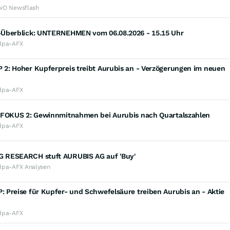
wO Newsflash
Überblick: UNTERNEHMEN vom 06.08.2026 - 15.15 Uhr
dpa-AFX
2: Hoher Kupferpreis treibt Aurubis an - Verzögerungen im neuen
dpa-AFX
 FOKUS 2: Gewinnmitnahmen bei Aurubis nach Quartalszahlen
dpa-AFX
RESEARCH stuft AURUBIS AG auf 'Buy'
dpa-AFX Analysen
 Preise für Kupfer- und Schwefelsäure treiben Aurubis an - Aktie
dpa-AFX