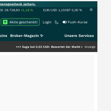
mensgeschenk sichern.
00
29.728,93
+1,18
%
EUR/USD
1,15587
0,00
%
Aktie geschenkt!
Login
Push-Kurse
zins
Broker-Magazin ✨
Unsere Services
+
Saga bei 0,53 CAD: Bewertet der Markt noch immer nur die Hälfte der Sto
Anzeige