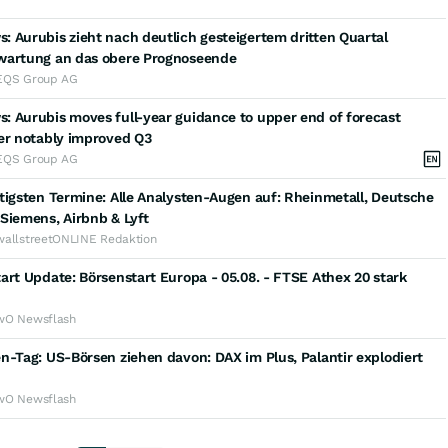
 Aurubis zieht nach deutlich gesteigertem dritten Quartal
wartung an das obere Prognoseende
EQS Group AG
 Aurubis moves full-year guidance to upper end of forecast
er notably improved Q3
EQS Group AG
tigsten Termine: Alle Analysten-Augen auf: Rheinmetall, Deutsche
Siemens, Airbnb & Lyft
wallstreetONLINE Redaktion
art Update: Börsenstart Europa - 05.08. - FTSE Athex 20 stark
wO Newsflash
n-Tag: US-Börsen ziehen davon: DAX im Plus, Palantir explodiert
wO Newsflash