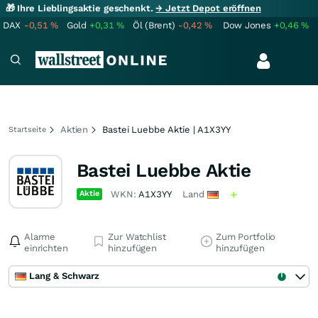
🎁 Ihre Lieblingsaktie geschenkt.
→ Jetzt Depot eröffnen
DAX
-0,51
%
Gold
+0,31
%
Öl (Brent)
-0,42
%
Dow Jones
+0,46
%
Aktien
Bastei Luebbe Aktie | A1X3YY
Startseite
Bastei Luebbe Aktie
Aktie
WKN:
A1X3YY
Land
Alarme
Zur Watchlist
Zum Portfolio
einrichten
hinzufügen
hinzufügen
Lang & Schwarz