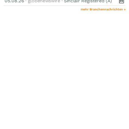
05.08.26
· globenewswire ·
Sinclair Registered (A)
mehr Branchennachrichten »