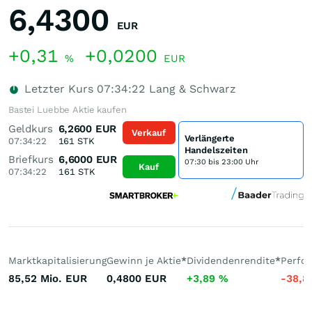
6,4300
EUR
+0,31
+0,0200
%
EUR
Letzter Kurs
07:34:22
Lang & Schwarz
Bastei Luebbe Aktie kaufen
Geldkurs
6,2600
EUR
Verkauf
Verlängerte
07:34:22
161
STK
Handelszeiten
Briefkurs
6,6000
EUR
07:30 bis 23:00 Uhr
Kauf
07:34:22
161
STK
Marktkapitalisierung
Gewinn je Aktie
*
Dividendenrendite
*
Perfo
85,52 Mio.
EUR
0,4800
EUR
+3,89
%
-38,8