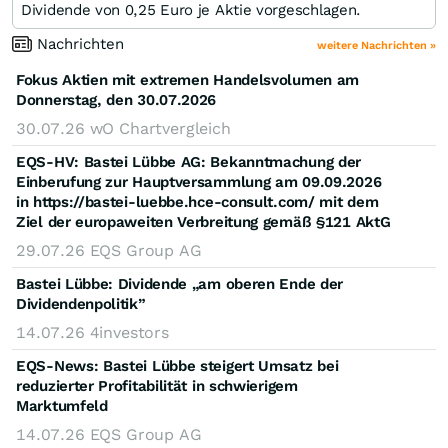
Dividende von 0,25 Euro je Aktie vorgeschlagen.
Nachrichten
weitere Nachrichten »
Fokus Aktien mit extremen Handelsvolumen am
Donnerstag, den 30.07.2026
30.07.26
wO Chartvergleich
EQS-HV: Bastei Lübbe AG: Bekanntmachung der
Einberufung zur Hauptversammlung am 09.09.2026
in https://bastei-luebbe.hce-consult.com/ mit dem
Ziel der europaweiten Verbreitung gemäß §121 AktG
29.07.26
EQS Group AG
Bastei Lübbe: Dividende „am oberen Ende der
Dividendenpolitik”
14.07.26
4investors
EQS-News: Bastei Lübbe steigert Umsatz bei
reduzierter Profitabilität in schwierigem
Marktumfeld
14.07.26
EQS Group AG