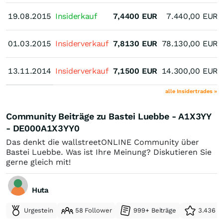
19.08.2015
19.08.2015
Insiderkauf
7,4400
EUR
7.440,00
EUR
01.03.2015
01.03.2015
Insiderverkauf
7,8130
EUR
78.130,00
EUR
13.11.2014
13.11.2014
Insiderverkauf
7,1500
EUR
14.300,00
EUR
alle Insidertrades »
Community Beiträge zu Bastei Luebbe - A1X3YY
- DE000A1X3YY0
Das denkt die wallstreetONLINE Community über
Bastei Luebbe. Was ist Ihre Meinung? Diskutieren Sie
gerne gleich mit!
Huta
Urgestein
58 Follower
999+ Beiträge
3.436 e