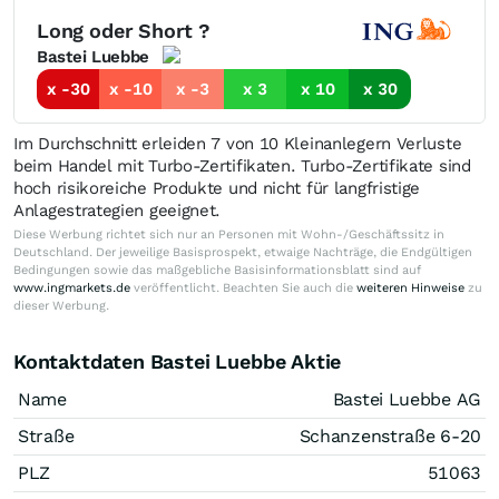
Long oder Short ?
Bastei Luebbe
x -30
x -10
x -3
x 3
x 10
x 30
Im Durchschnitt erleiden 7 von 10 Kleinanlegern Verluste
beim Handel mit Turbo-Zertifikaten. Turbo-Zertifikate sind
hoch risikoreiche Produkte und nicht für langfristige
Anlagestrategien geeignet.
Diese Werbung richtet sich nur an Personen mit Wohn-/Geschäftssitz in
Deutschland. Der jeweilige Basisprospekt, etwaige Nachträge, die Endgültigen
Bedingungen sowie das maßgebliche Basisinformationsblatt sind auf
www.ingmarkets.de
veröffentlicht. Beachten Sie auch die
weiteren Hinweise
zu
dieser Werbung.
Kontaktdaten Bastei Luebbe Aktie
Name
Bastei Luebbe AG
Straße
Schanzenstraße 6-20
PLZ
51063