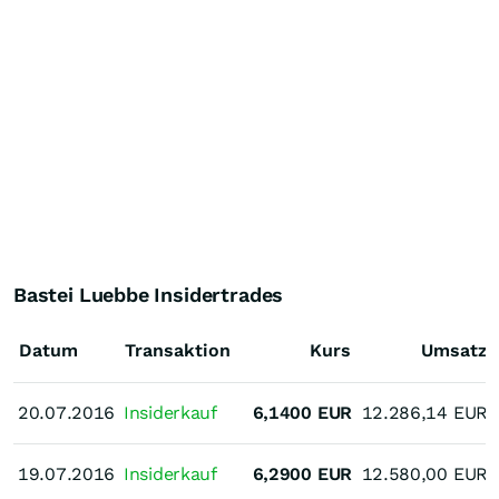
Bastei Luebbe Insidertrades
Datum
Transaktion
Kurs
Umsatz
20.07.2016
20.07.2016
Insiderkauf
6,1400
EUR
12.286,14
EUR
19.07.2016
19.07.2016
Insiderkauf
6,2900
EUR
12.580,00
EUR