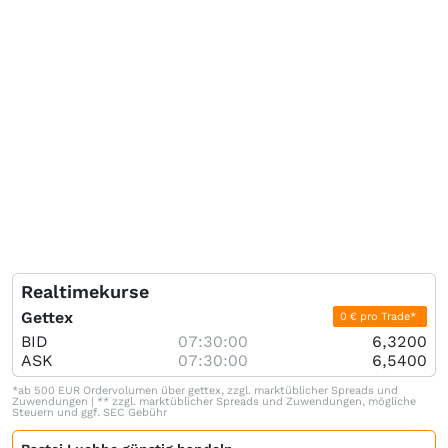
Realtimekurse
Gettex
0 € pro Trade*
BID
07:30:00
6,3200
ASK
07:30:00
6,5400
*ab 500 EUR Ordervolumen über gettex, zzgl. marktüblicher Spreads und
Zuwendungen | ** zzgl. marktüblicher Spreads und Zuwendungen, mögliche
Steuern und ggf. SEC Gebühr