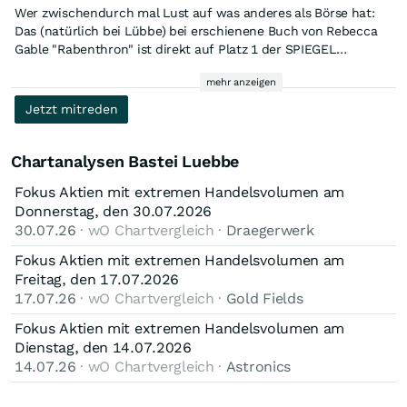
ich schon mehrfach erwähnt - auch eine, wenn man so will,
daher wäre es nicht unwahrscheinlich, dass dies auch
Daneben könnte die Tatsache, dass BL keine
Wer zwischendurch mal Lust auf was anderes als Börse hat:
Herzensangelegenheit, ermöglicht mir BL doch, mit
zukünftig gelingen könnte.
Nettofinanzverbindlichkeiten ausweist und üblicherweise
Das (natürlich bei Lübbe) bei erschienene Buch von Rebecca
Geschichten, Büchern etwas Geld zu verdienen (als
auch einen posituven Cashflow aus laufender Betriebstätigkeit
Gable "Rabenthron" ist direkt auf Platz 1 der SPIEGEL
begeisterter Leser von Kindesbeinen an ein schöner Gedanke).
ausweist, Platz lassen für Spekulationen über Übernahmen,
Bestsellerliste gelandet. Gutes Buch und gute Arbeit!
mehr anzeigen
Für alle, die die Aktie etwas nüchterner sehen, ist BL solide
die BL tätigen könnte. Auch LYX war mal eine Übeenahme -
Wie immer ist das nur meine Meinung und keine Empfehlung
und birgt die Chance auf Ausreißer nach oben (siehe die
für andere! Einen schönen Tag noch!
allerdings haben die nicht immer so gut funktioniert.
Jetzt mitreden
letzten Jahre). Dass BL kurzfristig wohnen Hype erlebt, würde
ich fast ausschließen. Deshalb warte ich auch mit meinen
Nachkäufen jetzt erst einmal ab, wohin sich der Kurs
Chartanalysen Bastei Luebbe
entwickelt.
Fokus Aktien mit extremen Handelsvolumen am
Donnerstag, den 30.07.2026
30.07.26
· wO Chartvergleich ·
Draegerwerk
Fokus Aktien mit extremen Handelsvolumen am
Freitag, den 17.07.2026
17.07.26
· wO Chartvergleich ·
Gold Fields
Fokus Aktien mit extremen Handelsvolumen am
Dienstag, den 14.07.2026
14.07.26
· wO Chartvergleich ·
Astronics