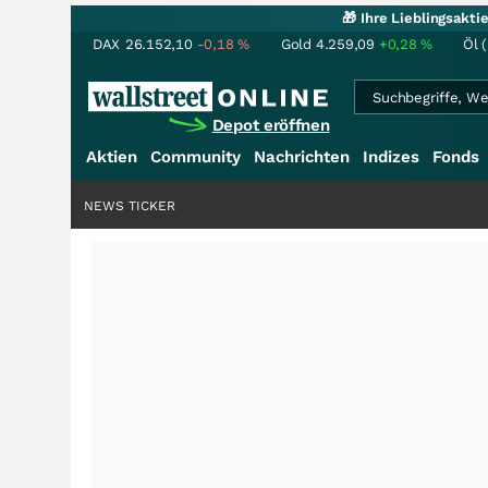
🎁 Ihre Lieblingsakt
DAX
26.152,10
-0,18
%
Gold
4.259,09
+0,28
%
Öl 
Depot eröffnen
Aktien
Community
Nachrichten
Indizes
Fonds
NEWS TICKER