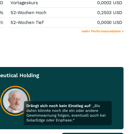
SD
Vortageskurs
0,0002
USD
%
52-Wochen Hoch
0,2503
USD
26
52-Wochen Tief
0,0000
USD
mehr Performancedaten »
eutical Holding