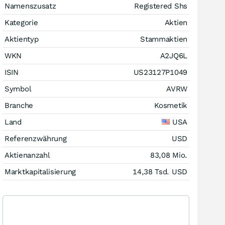
Namenszusatz
Registered Shs
Kategorie
Aktien
Aktientyp
Stammaktien
WKN
A2JQ6L
ISIN
US23127P1049
Symbol
AVRW
Branche
Kosmetik
Land
USA
Referenzwährung
USD
Aktienanzahl
83,08 Mio.
Marktkapitalisierung
14,38 Tsd.
USD