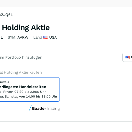
 A2JQ6L
Holding Aktie
6L
SYM:
AVRW
Land
USA
m Portfolio hinzufügen
l Holding Aktie kaufen
inweis
erlängerte Handelszeiten
o-Fr von
07:30 bis 23:00 Uhr
eu: Samstag von 14:00 bis 19:00 Uhr