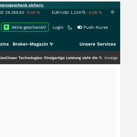
mensgeschenk sichern.
00
29.369,83
-0,55
%
EUR/USD
1,15475
-0,06
%
Aktie geschenkt!
Login
Push-Kurse
zins
Broker-Magazin ✨
Unsere Services
chnologies: Einzigartige Leistung zieht die Top-Dogs an!
+++
Anzeige