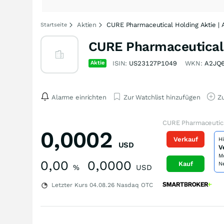
Aktien
CURE Pharmaceutical Holding Aktie |
Startseite
CURE Pharmaceutical 
Aktie
ISIN:
US23127P1049
WKN:
A2JQ
Alarme einrichten
Zur Watchlist hinzufügen
Zu
CURE Pharmaceutica
0,0002
Verkauf
H
USD
V
M
0,00
0,0000
Kauf
N
%
USD
Letzter Kurs
04.08.26
Nasdaq OTC