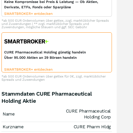
Keine Kompromisse bei Preis & Leistung — Ob Aktien,
Derivate, ETFs, Fonds oder Sparpläne
SMARTBROKER+ entdecken
*ab 500 EUR Ordervolumen über gettex, zzgl. marktüblicher Spreads
und Zuwendungen | ** zzgl. marktüblicher Spreads und
Zuwendungen, mögliche Steuern und ggf. SEC Gebühr
CURE Pharmaceutical Holding günstig handeln
Über 95.000 Aktien an 29 Börsen handeln
SMARTBROKER+ entdecken
*ab 500 EUR Ordervolumen über gettex für 0€, zzgl. marktüblicher
Spreads und Zuwendungen
Stammdaten CURE Pharmaceutical
Holding Aktie
CURE Pharmaceutical
Name
Holding Corp
Kurzname
CURE Pharm Hldg