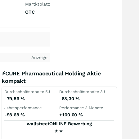
Martktplatz
OTC
Anzeige
⚡CURE Pharmaceutical Holding Aktie
kompakt
Durchschnittsrendite 5J
Durchschnittsrendite 3J
-79,56
%
-88,30
%
Jahresperformance
Performance 3 Monate
-98,68
%
+100,00
%
wallstreetONLINE Bewertung
⭐
⭐