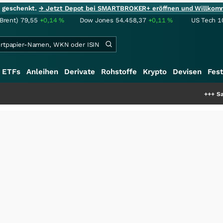
ie geschenkt.
→ Jetzt Depot bei SMARTBROKER+ eröffnen und Willkom
(Brent)
79,55
+0,14
%
Dow Jones
54.458,37
+0,11
%
US Tech 1
ETFs
Anleihen
Derivate
Rohstoffe
Krypto
Devisen
Fest
+++
SalesCloser Te