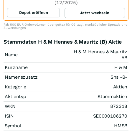
(12/2025)
Depot eröffnen
Jetzt wechseln
*ab 500 EUR Ordervolumen über gettex für 0€, zzgl. marktüblicher Spreads und
Zuwendungen
Stammdaten H & M Hennes & Mauritz (B) Aktie
H & M Hennes & Mauritz
Name
AB
Kurzname
H & M
Namenszusatz
Shs -B-
Kategorie
Aktien
Aktientyp
Stammaktien
WKN
872318
ISIN
SE0000106270
Symbol
HMSB