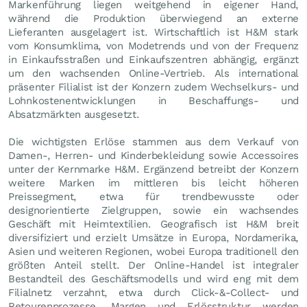
Markenführung liegen weitgehend in eigener Hand,
während die Produktion überwiegend an externe
Lieferanten ausgelagert ist. Wirtschaftlich ist H&M stark
vom Konsumklima, von Modetrends und von der Frequenz
in Einkaufsstraßen und Einkaufszentren abhängig, ergänzt
um den wachsenden Online-Vertrieb. Als international
präsenter Filialist ist der Konzern zudem Wechselkurs- und
Lohnkostenentwicklungen in Beschaffungs- und
Absatzmärkten ausgesetzt.
Die wichtigsten Erlöse stammen aus dem Verkauf von
Damen-, Herren- und Kinderbekleidung sowie Accessoires
unter der Kernmarke H&M. Ergänzend betreibt der Konzern
weitere Marken im mittleren bis leicht höheren
Preissegment, etwa für trendbewusste oder
designorientierte Zielgruppen, sowie ein wachsendes
Geschäft mit Heimtextilien. Geografisch ist H&M breit
diversifiziert und erzielt Umsätze in Europa, Nordamerika,
Asien und weiteren Regionen, wobei Europa traditionell den
größten Anteil stellt. Der Online-Handel ist integraler
Bestandteil des Geschäftsmodells und wird eng mit dem
Filialnetz verzahnt, etwa durch Click-&-Collect- und
Retourenprozesse. Margen und Erlösstruktur werden