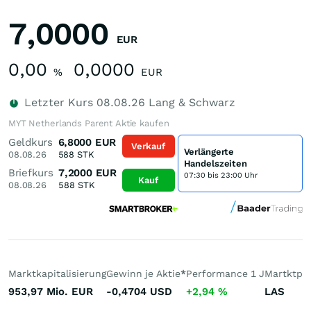
7,0000
EUR
0,00
0,0000
%
EUR
Letzter Kurs
08.08.26
Lang & Schwarz
MYT Netherlands Parent Aktie kaufen
Geldkurs
6,8000
EUR
Verkauf
Verlängerte
08.08.26
588
STK
Handelszeiten
Briefkurs
7,2000
EUR
07:30 bis 23:00 Uhr
Kauf
08.08.26
588
STK
Marktkapitalisierung
Gewinn je Aktie
*
Performance 1 J
Martktpla
953,97 Mio.
EUR
-0,4704
USD
+2,94
%
LAS