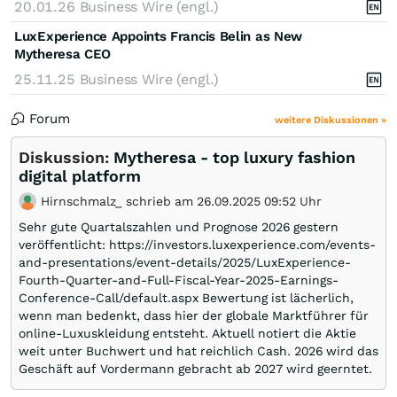
20.01.26
Business Wire (engl.)
LuxExperience Appoints Francis Belin as New
Mytheresa CEO
25.11.25
Business Wire (engl.)
Forum
weitere Diskussionen »
Diskussion:
Mytheresa - top luxury fashion
digital platform
Hirnschmalz_ schrieb am 26.09.2025 09:52 Uhr
Sehr gute Quartalszahlen und Prognose 2026 gestern
veröffentlicht: https://investors.luxexperience.com/events-
and-presentations/event-details/2025/LuxExperience-
Fourth-Quarter-and-Full-Fiscal-Year-2025-Earnings-
Conference-Call/default.aspx Bewertung ist lächerlich,
wenn man bedenkt, dass hier der globale Marktführer für
online-Luxuskleidung entsteht. Aktuell notiert die Aktie
weit unter Buchwert und hat reichlich Cash. 2026 wird das
Geschäft auf Vordermann gebracht ab 2027 wird geerntet.