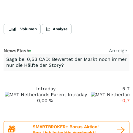
Volumen
Analyse
NewsFlash
Anzeige
Saga bei 0,53 CAD: Bewertet der Markt noch immer
nur die Hälfte der Story?
Intraday
5 Ta
0,00
%
-0,7
SMARTBROKER+ Bonus Aktion!
🎁
Ihre Lieblingsaktie geschenkt!