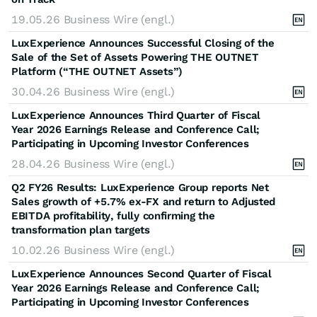
19.05.26
Business Wire (engl.)
LuxExperience Announces Successful Closing of the
Sale of the Set of Assets Powering THE OUTNET
Platform (“THE OUTNET Assets”)
30.04.26
Business Wire (engl.)
LuxExperience Announces Third Quarter of Fiscal
Year 2026 Earnings Release and Conference Call;
Participating in Upcoming Investor Conferences
28.04.26
Business Wire (engl.)
Q2 FY26 Results: LuxExperience Group reports Net
Sales growth of +5.7% ex-FX and return to Adjusted
EBITDA profitability, fully confirming the
transformation plan targets
10.02.26
Business Wire (engl.)
LuxExperience Announces Second Quarter of Fiscal
Year 2026 Earnings Release and Conference Call;
Participating in Upcoming Investor Conferences