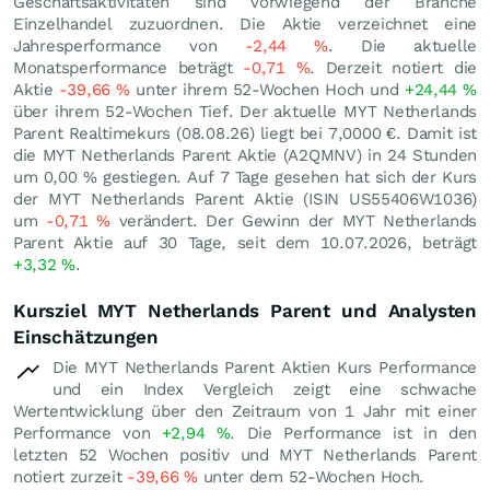
Geschäftsaktivitäten sind vorwiegend der Branche
Einzelhandel zuzuordnen. Die Aktie verzeichnet eine
Jahresperformance von
-2,44
%
. Die aktuelle
Monatsperformance beträgt
-0,71
%
. Derzeit notiert die
Aktie
-39,66
%
unter ihrem 52-Wochen Hoch und
+24,44
%
über ihrem 52-Wochen Tief. Der aktuelle MYT Netherlands
Parent Realtimekurs (
08.08.26
) liegt bei 7,0000
€
. Damit ist
die MYT Netherlands Parent Aktie (A2QMNV) in 24 Stunden
um
0,00
%
gestiegen. Auf 7 Tage gesehen hat sich der Kurs
der MYT Netherlands Parent Aktie (ISIN US55406W1036)
um
-0,71
%
verändert. Der Gewinn der MYT Netherlands
Parent Aktie auf 30 Tage, seit dem 10.07.2026, beträgt
+3,32
%
.
Kursziel MYT Netherlands Parent und Analysten
Einschätzungen
Die MYT Netherlands Parent Aktien Kurs Performance
und ein Index Vergleich zeigt eine schwache
Wertentwicklung über den Zeitraum von 1 Jahr mit einer
Performance von
+2,94
%
. Die Performance ist in den
letzten 52 Wochen positiv und MYT Netherlands Parent
notiert zurzeit
-39,66
%
unter dem 52-Wochen Hoch.