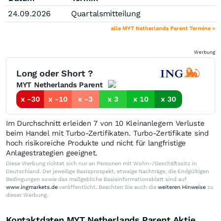
24.09.2026
Quartalsmitteilung
alle MYT Netherlands Parent Termine »
Werbung
Long oder Short ?
MYT Netherlands Parent
x -30
x -10
x -3
x 3
x 10
x 30
Im Durchschnitt erleiden 7 von 10 Kleinanlegern Verluste
beim Handel mit Turbo-Zertifikaten. Turbo-Zertifikate sind
hoch risikoreiche Produkte und nicht für langfristige
Anlagestrategien geeignet.
Diese Werbung richtet sich nur an Personen mit Wohn-/Geschäftssitz in
Deutschland. Der jeweilige Basisprospekt, etwaige Nachträge, die Endgültigen
Bedingungen sowie das maßgebliche Basisinformationsblatt sind auf
www.ingmarkets.de
veröffentlicht. Beachten Sie auch die
weiteren Hinweise
zu
dieser Werbung.
Kontaktdaten MYT Netherlands Parent Aktie