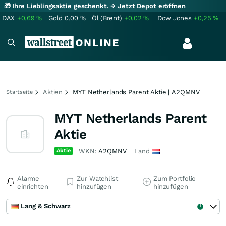
🎁 Ihre Lieblingsaktie geschenkt.
→ Jetzt Depot eröffnen
DAX
+0,69
%
Gold
0,00
%
Öl (Brent)
+0,02
%
Dow Jones
+0,25
%
Aktien
MYT Netherlands Parent Aktie | A2QMNV
Startseite
MYT Netherlands Parent
Aktie
Aktie
WKN:
A2QMNV
Land
Alarme
Zur Watchlist
Zum Portfolio
einrichten
hinzufügen
hinzufügen
Lang & Schwarz