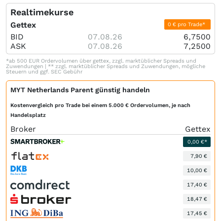
Realtimekurse
Gettex
0 € pro Trade*
BID
07.08.26
6,7500
ASK
07.08.26
7,2500
*ab 500 EUR Ordervolumen über gettex, zzgl. marktüblicher Spreads und
Zuwendungen | ** zzgl. marktüblicher Spreads und Zuwendungen, mögliche
Steuern und ggf. SEC Gebühr
MYT Netherlands Parent günstig handeln
Kostenvergleich pro Trade bei einem 5.000 € Ordervolumen, je nach
Handelsplatz
Broker
Gettex
0,00 €*
7,90 €
10,00 €
17,40 €
18,47 €
17,45 €