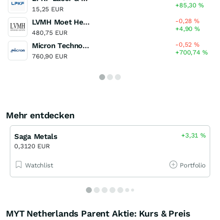
+85,30
%
15,25 EUR
-0,28
%
LVMH Moet Hennessy Louis Vuitton
+4,90
%
480,75 EUR
-0,52
%
Micron Technology
+700,74
%
760,90 EUR
Mehr entdecken
+3,31
%
Saga Metals
0,3120 EUR
Watchlist
Portfolio
MYT Netherlands Parent Aktie: Kurs & Preis