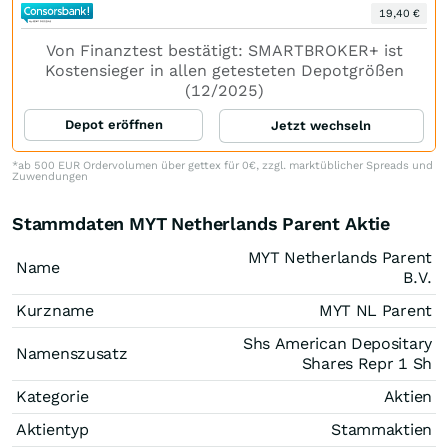
19,40 €
Von Finanztest bestätigt: SMARTBROKER+ ist
Kostensieger in allen getesteten Depotgrößen
(12/2025)
Depot eröffnen
Jetzt wechseln
*ab 500 EUR Ordervolumen über gettex für 0€, zzgl. marktüblicher Spreads und
Zuwendungen
Stammdaten MYT Netherlands Parent Aktie
MYT Netherlands Parent
Name
B.V.
Kurzname
MYT NL Parent
Shs American Depositary
Namenszusatz
Shares Repr 1 Sh
Kategorie
Aktien
Aktientyp
Stammaktien