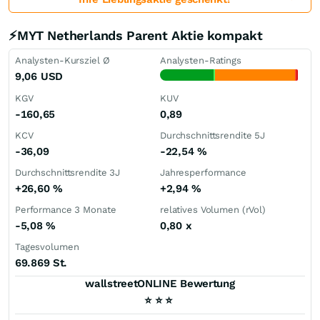
⚡MYT Netherlands Parent Aktie kompakt
Analysten-Kursziel Ø
Analysten-Ratings
9,06
USD
KGV
KUV
-160,65
0,89
KCV
Durchschnittsrendite 5J
-36,09
-22,54
%
Durchschnittsrendite 3J
Jahresperformance
+26,60
%
+2,94
%
Performance 3 Monate
relatives Volumen (rVol)
-5,08
%
0,80
x
Tagesvolumen
69.869 St.
wallstreetONLINE Bewertung
⭐
⭐
⭐