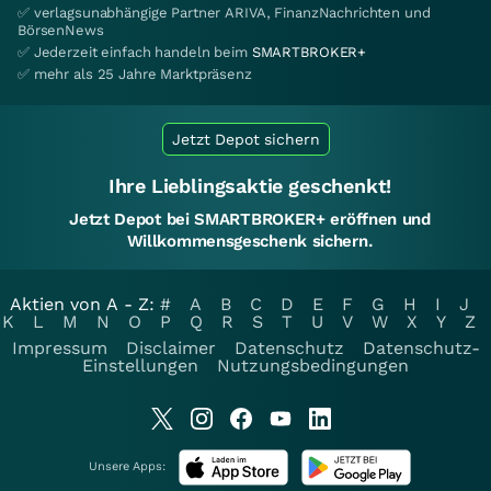
✅ verlagsunabhängige Partner ARIVA, FinanzNachrichten und
BörsenNews
✅ Jederzeit einfach handeln beim
SMARTBROKER+
✅ mehr als 25 Jahre Marktpräsenz
Jetzt Depot sichern
Ihre Lieblingsaktie geschenkt!
Jetzt Depot bei SMARTBROKER+ eröffnen und
Willkommensgeschenk sichern.
Aktien von A - Z:
#
A
B
C
D
E
F
G
H
I
J
K
L
M
N
O
P
Q
R
S
T
U
V
W
X
Y
Z
Impressum
Disclaimer
Datenschutz
Datenschutz-
Einstellungen
Nutzungsbedingungen
Unsere Apps: