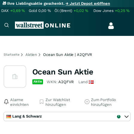
🎁 Ihre Lieblingsaktie geschenkt.
→ Jetzt Depot eröffnen
DAX
+0,69
%
Gold
0,00
%
Öl (Brent)
+0,02
%
Dow Jones
+0,25
%
Aktien
Ocean Sun Aktie | A2QFVR
Startseite
Ocean Sun Aktie
Aktie
WKN:
A2QFVR
Land
Alarme
Zur Watchlist
Zum Portfolio
einrichten
hinzufügen
hinzufügen
Lang & Schwarz