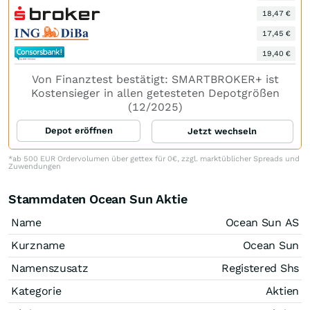
18,47 €
17,45 €
19,40 €
Von Finanztest bestätigt: SMARTBROKER+ ist
Kostensieger in allen getesteten Depotgrößen
(12/2025)
Depot eröffnen
Jetzt wechseln
*ab 500 EUR Ordervolumen über gettex für 0€, zzgl. marktüblicher Spreads und
Zuwendungen
Stammdaten Ocean Sun Aktie
Name
Ocean Sun AS
Kurzname
Ocean Sun
Namenszusatz
Registered Shs
Kategorie
Aktien