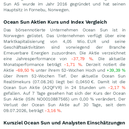
Sun AS wurde im Jahr 2016 gegründet und hat seinen
Hauptsitz in Fornebu, Norwegen.
Ocean Sun Aktien Kurs und Index Vergleich
Das börsennotierte Unternehmen Ocean Sun ist in
Norwegen gelistet. Das Unternehmen verfügt über eine
Marktkapitalisierung von 4,05 Mio.
EUR
und seine
Geschäftsaktivitäten sind vorwiegend der Branche
Erneuerbare Energien zuzuordnen. Die Aktie verzeichnet
eine Jahresperformance von
-37,79
%
. Die aktuelle
Monatsperformance beträgt
-1,71
%
. Derzeit notiert die
Aktie
-69,50
%
unter ihrem 52-Wochen Hoch und
+39,39
%
über ihrem 52-Wochen Tief. Der aktuelle Ocean Sun
Realtimekurs (
07.08.26
) liegt bei 0,0450
€
. Damit ist die
Ocean Sun Aktie (A2QFVR) in 24 Stunden um
-2,17
%
gefallen. Auf 7 Tage gesehen hat sich der Kurs der Ocean
Sun Aktie (ISIN NO0010887565) um
0,00
%
verändert. Der
Verlust der Ocean Sun Aktie auf 30 Tage, seit dem
09.07.2026, beträgt
-3,16
%
.
Kursziel Ocean Sun und Analysten Einschätzungen