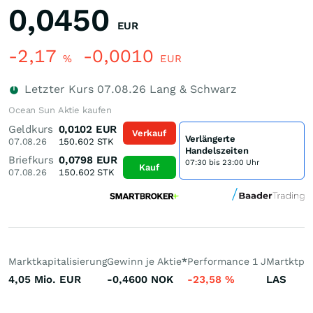
0,0450
EUR
-2,17
-0,0010
%
EUR
Letzter Kurs
07.08.26
Lang & Schwarz
Ocean Sun Aktie kaufen
Geldkurs
0,0102
EUR
Verkauf
Verlängerte
07.08.26
150.602
STK
Handelszeiten
Briefkurs
0,0798
EUR
07:30 bis 23:00 Uhr
Kauf
07.08.26
150.602
STK
Marktkapitalisierung
Gewinn je Aktie
*
Performance 1 J
Martktpla
4,05 Mio.
EUR
-0,4600
NOK
-23,58
%
LAS