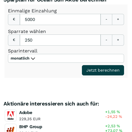
Einmalige
Einzahlung
€
-
+
Sparrate
wählen
€
-
+
Sparintervall
monatlich
Jetzt berechnen
Aktionäre interessieren sich auch für:
+1,55
%
Adobe
-24,22
%
229,35 EUR
+2,53
%
BHP Group
+73,07
%