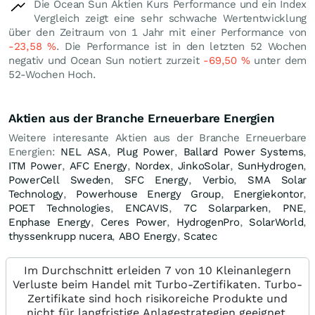
Die Ocean Sun Aktien Kurs Performance und ein Index
Vergleich zeigt eine sehr schwache Wertentwicklung
über den Zeitraum von 1 Jahr mit einer Performance von
-23,58
%
. Die Performance ist in den letzten 52 Wochen
negativ und Ocean Sun notiert zurzeit
-69,50
%
unter dem
52-Wochen Hoch.
Aktien aus der Branche Erneuerbare Energien
Weitere interesante Aktien aus der Branche Erneuerbare
Energien:
NEL ASA
,
Plug Power
,
Ballard Power Systems
,
ITM Power
,
AFC Energy
,
Nordex
,
JinkoSolar
,
SunHydrogen
,
PowerCell Sweden
,
SFC Energy
,
Verbio
,
SMA Solar
Technology
,
Powerhouse Energy Group
,
Energiekontor
,
POET Technologies
,
ENCAVIS
,
7C Solarparken
,
PNE
,
Enphase Energy
,
Ceres Power
,
HydrogenPro
,
SolarWorld
,
thyssenkrupp nucera
,
ABO Energy
,
Scatec
Im Durchschnitt erleiden 7 von 10 Kleinanlegern
Verluste beim Handel mit Turbo-Zertifikaten. Turbo-
Zertifikate sind hoch risikoreiche Produkte und
nicht für langfristige Anlagestrategien geeignet.