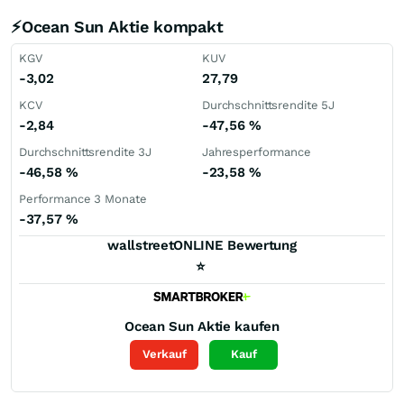
⚡Ocean Sun Aktie kompakt
KGV
KUV
-3,02
27,79
KCV
Durchschnittsrendite 5J
-2,84
-47,56
%
Durchschnittsrendite 3J
Jahresperformance
-46,58
%
-23,58
%
Performance 3 Monate
-37,57
%
wallstreetONLINE Bewertung
⭐
Ocean Sun
Aktie kaufen
Verkauf
Kauf