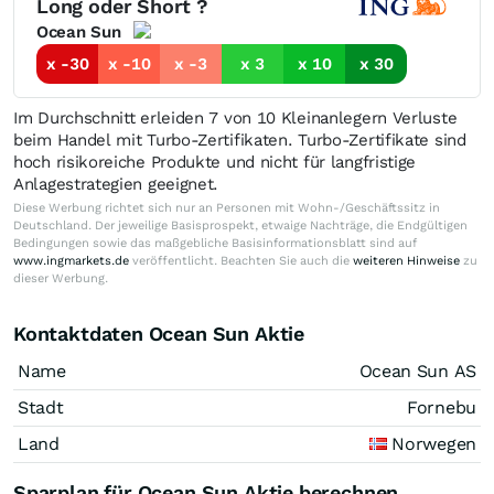
Long oder Short ?
Ocean Sun
x -30
x -10
x -3
x 3
x 10
x 30
Im Durchschnitt erleiden 7 von 10 Kleinanlegern Verluste
beim Handel mit Turbo-Zertifikaten. Turbo-Zertifikate sind
hoch risikoreiche Produkte und nicht für langfristige
Anlagestrategien geeignet.
Diese Werbung richtet sich nur an Personen mit Wohn-/Geschäftssitz in
Deutschland. Der jeweilige Basisprospekt, etwaige Nachträge, die Endgültigen
Bedingungen sowie das maßgebliche Basisinformationsblatt sind auf
www.ingmarkets.de
veröffentlicht. Beachten Sie auch die
weiteren Hinweise
zu
dieser Werbung.
Kontaktdaten Ocean Sun Aktie
Name
Ocean Sun AS
Stadt
Fornebu
Land
Norwegen
Sparplan für Ocean Sun Aktie berechnen