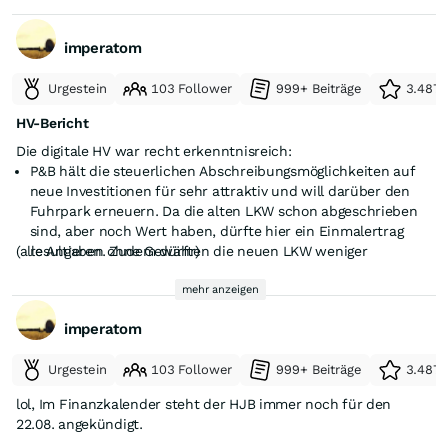
imperatom
Urgestein
103 Follower
999+ Beiträge
3.487 
HV-Bericht
Die digitale HV war recht erkenntnisreich:
P&B hält die steuerlichen Abschreibungsmöglichkeiten auf
neue Investitionen für sehr attraktiv und will darüber den
Fuhrpark erneuern. Da die alten LKW schon abgeschrieben
sind, aber noch Wert haben, dürfte hier ein Einmalertrag
(alle Angaben ohne Gewähr)
resultieren. Zudem dürften die neuen LKW weniger
Treibstoff verbrauchen.
Eine Dividende ist wegen der Investitionen auch auf der
mehr anzeigen
nächsten HV noch nicht zu erwarten, dafür aber gute
imperatom
Gewinne. Die Verlustvorträge in der KG, die bisher eine
Dividende haben, gehen aber wahrscheinlich schon Ende
Urgestein
103 Follower
999+ Beiträge
3.487 
2025 zu Ende
Die Darlehen sind wegen des KfW-Regelwerkes nicht
lol, Im Finanzkalender steht der HJB immer noch für den
vorzeitig rückzahlbar (auch nicht das Vorstandsdarlehen),
22.08. angekündigt.
trotz sehr hoher Liquidität im Konzern