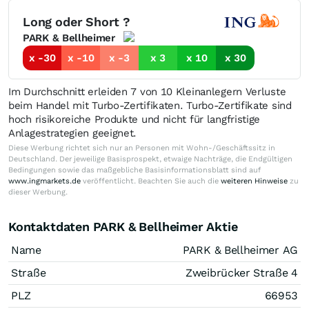
Long oder Short ?
PARK & Bellheimer
x -30
x -10
x -3
x 3
x 10
x 30
Im Durchschnitt erleiden 7 von 10 Kleinanlegern Verluste
beim Handel mit Turbo-Zertifikaten. Turbo-Zertifikate sind
hoch risikoreiche Produkte und nicht für langfristige
Anlagestrategien geeignet.
Diese Werbung richtet sich nur an Personen mit Wohn-/Geschäftssitz in
Deutschland. Der jeweilige Basisprospekt, etwaige Nachträge, die Endgültigen
Bedingungen sowie das maßgebliche Basisinformationsblatt sind auf
www.ingmarkets.de
veröffentlicht. Beachten Sie auch die
weiteren Hinweise
zu
dieser Werbung.
Kontaktdaten PARK & Bellheimer Aktie
Name
PARK & Bellheimer AG
Straße
Zweibrücker Straße 4
PLZ
66953