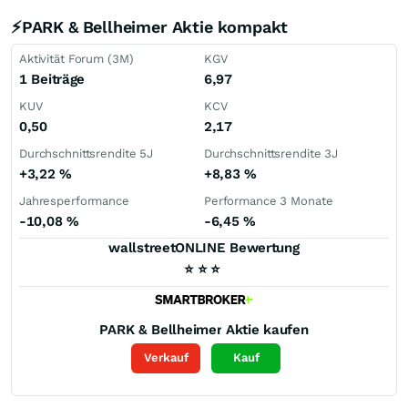
⚡PARK & Bellheimer Aktie kompakt
Aktivität Forum (3M)
KGV
1 Beiträge
6,97
KUV
KCV
0,50
2,17
Durchschnittsrendite 5J
Durchschnittsrendite 3J
+3,22
%
+8,83
%
Jahresperformance
Performance 3 Monate
-10,08
%
-6,45
%
wallstreetONLINE Bewertung
⭐
⭐
⭐
PARK & Bellheimer
Aktie kaufen
Verkauf
Kauf