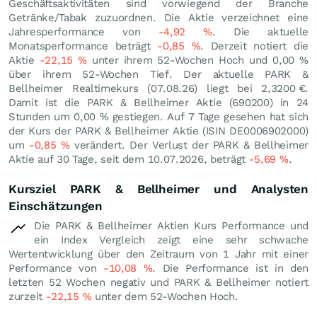
Geschäftsaktivitäten sind vorwiegend der Branche
Getränke/Tabak zuzuordnen. Die Aktie verzeichnet eine
Jahresperformance von
-4,92
%
. Die aktuelle
Monatsperformance beträgt
-0,85
%
. Derzeit notiert die
Aktie
-22,15
%
unter ihrem 52-Wochen Hoch und
0,00
%
über ihrem 52-Wochen Tief. Der aktuelle PARK &
Bellheimer Realtimekurs (
07.08.26
) liegt bei 2,3200
€
.
Damit ist die PARK & Bellheimer Aktie (690200) in 24
Stunden um
0,00
%
gestiegen. Auf 7 Tage gesehen hat sich
der Kurs der PARK & Bellheimer Aktie (ISIN DE0006902000)
um
-0,85
%
verändert. Der Verlust der PARK & Bellheimer
Aktie auf 30 Tage, seit dem 10.07.2026, beträgt
-5,69
%
.
Kursziel PARK & Bellheimer und Analysten
Einschätzungen
Die PARK & Bellheimer Aktien Kurs Performance und
ein Index Vergleich zeigt eine sehr schwache
Wertentwicklung über den Zeitraum von 1 Jahr mit einer
Performance von
-10,08
%
. Die Performance ist in den
letzten 52 Wochen negativ und PARK & Bellheimer notiert
zurzeit
-22,15
%
unter dem 52-Wochen Hoch.