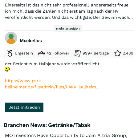
Das Verfahren vor dem OLG dürfte mit hoher
Einerseits ist das nicht sehr professionell, andererseits freue
Wahrscheinlichkeit weiteren Schadenersatz für die
ich mich, dass die Zahlen nicht erst am Tag nach der HV
Gesellschaft einbringen
veröffentlicht werden. Und das wichtigste: Der Gewinn wächst
Personalkosten haben sich wieder normalisiert und lagen in
immer weiter und 10 Mio Euro Cash warten weiterhin auf ihre
HJ2/24 nur wegen Einmalzahlungen so hoch
mehr anzeigen
Ausschüttungsfähigkeit.
Ungenutztes, aber attraktives Bauland im Besitz des
Konzerns könnte künftig genutzt werden, um weitere Werte
Muckelius
zu heben
Urgestein
42 Follower
999+ Beiträge
2.489 e
der Bericht zum Halbjahr wurde veröffentlicht
https://www.park-
bellheimer.de/fileadmin/files/PARK_Bellheim…
Jetzt mitreden
Branchen News: Getränke/Tabak
MO Investors Have Opportunity to Join Altria Group,