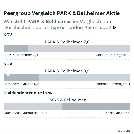
Peergroup Vergleich PARK & Bellheimer Aktie
Wie steht
PARK & Bellheimer
im Vergleich zum
Durchschnitt der entsprechenden Peergroup?
KGV
PARK & Bellheimer 7,0
PARK & Bellheimer
7,0
Celsius Holdings
99,4
KUV
PARK & Bellheimer 0,5
Berentzen-Gruppe
0,2
Monster Beverage
9,1
Dividendenrendite in %
PARK & Bellheimer
Coca-Cola Consolidated
0,8
Altria Group
6,9
Werbung