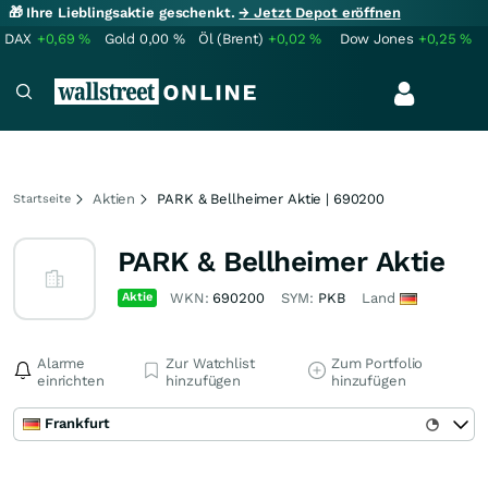
🎁 Ihre Lieblingsaktie geschenkt.
→ Jetzt Depot eröffnen
DAX
+0,69
%
Gold
0,00
%
Öl (Brent)
+0,02
%
Dow Jones
+0,25
%
Aktien
PARK & Bellheimer Aktie | 690200
Startseite
PARK & Bellheimer Aktie
Aktie
WKN:
690200
SYM:
PKB
Land
Alarme
Zur Watchlist
Zum Portfolio
einrichten
hinzufügen
hinzufügen
Frankfurt