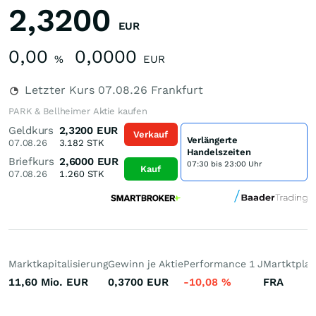
2,3200
EUR
0,00
0,0000
%
EUR
Letzter Kurs
07.08.26
Frankfurt
PARK & Bellheimer Aktie kaufen
Geldkurs
2,3200
EUR
Verkauf
Verlängerte
07.08.26
3.182
STK
Handelszeiten
Briefkurs
2,6000
EUR
07:30 bis 23:00 Uhr
Kauf
07.08.26
1.260
STK
Marktkapitalisierung
Gewinn je Aktie
Performance 1 J
Martktplat
11,60 Mio.
EUR
0,3700
EUR
-10,08
%
FRA