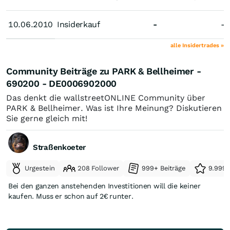
10.06.2010
10.06.2010
Insiderkauf
-
-
alle Insidertrades »
Community Beiträge zu PARK & Bellheimer -
690200 - DE0006902000
Das denkt die wallstreetONLINE Community über
PARK & Bellheimer. Was ist Ihre Meinung? Diskutieren
Sie gerne gleich mit!
Straßenkoeter
Urgestein
208 Follower
999+ Beiträge
9.999+
Bei den ganzen anstehenden Investitionen will die keiner
kaufen. Muss er schon auf 2€ runter.