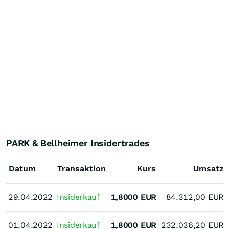
PARK & Bellheimer Insidertrades
Datum
Transaktion
Kurs
Umsatz
29.04.2022
29.04.2022
Insiderkauf
1,8000
EUR
84.312,00
EUR
01.04.2022
01.04.2022
Insiderkauf
1,8000
EUR
232.036,20
EUR