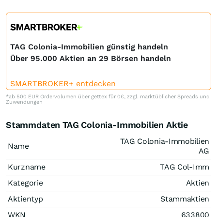
TAG Colonia-Immobilien günstig handeln
Über 95.000 Aktien an 29 Börsen handeln
SMARTBROKER+ entdecken
*ab 500 EUR Ordervolumen über gettex für 0€, zzgl. marktüblicher Spreads und
Zuwendungen
Stammdaten TAG Colonia-Immobilien Aktie
TAG Colonia-Immobilien
Name
AG
Kurzname
TAG Col-Imm
Kategorie
Aktien
Aktientyp
Stammaktien
WKN
633800