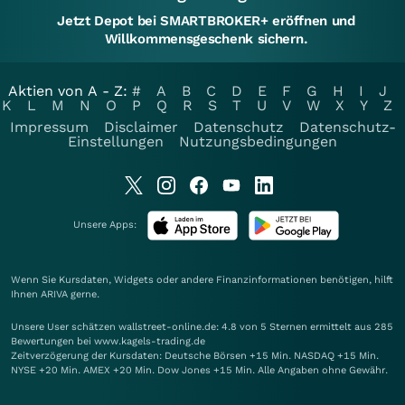
Jetzt Depot bei SMARTBROKER+ eröffnen und
Willkommensgeschenk sichern.
Aktien von A - Z:
#
A
B
C
D
E
F
G
H
I
J
K
L
M
N
O
P
Q
R
S
T
U
V
W
X
Y
Z
Impressum
Disclaimer
Datenschutz
Datenschutz-
Einstellungen
Nutzungsbedingungen
Unsere Apps:
Wenn Sie Kursdaten, Widgets oder andere Finanzinformationen benötigen, hilft
Ihnen
ARIVA
gerne.
Unsere User schätzen wallstreet-online.de: 4.8 von 5 Sternen ermittelt aus 285
Bewertungen bei www.kagels-trading.de
Zeitverzögerung der Kursdaten: Deutsche Börsen +15 Min. NASDAQ +15 Min.
NYSE +20 Min. AMEX +20 Min. Dow Jones +15 Min. Alle Angaben ohne Gewähr.