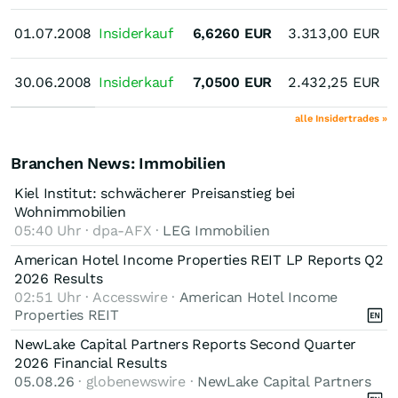
01.07.2008
01.07.2008
Insiderkauf
6,6260
EUR
3.313,00
EUR
G
30.06.2008
30.06.2008
Insiderkauf
7,0500
EUR
2.432,25
EUR
alle Insidertrades »
Branchen News: Immobilien
Kiel Institut: schwächerer Preisanstieg bei
Wohnimmobilien
05:40 Uhr · dpa-AFX ·
LEG Immobilien
American Hotel Income Properties REIT LP Reports Q2
2026 Results
02:51 Uhr · Accesswire ·
American Hotel Income
Properties REIT
NewLake Capital Partners Reports Second Quarter
2026 Financial Results
05.08.26
· globenewswire ·
NewLake Capital Partners