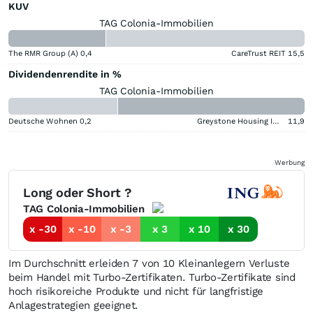
KUV
TAG Colonia-Immobilien
The RMR Group (A)
0,4
CareTrust REIT
15,5
Dividendenrendite in %
TAG Colonia-Immobilien
Deutsche Wohnen
0,2
Greystone Housing Impact Investors LP Benef Unit Cert
11,9
Werbung
Long oder Short ?
TAG Colonia-Immobilien
x -30
x -10
x -3
x 3
x 10
x 30
Im Durchschnitt erleiden 7 von 10 Kleinanlegern Verluste
beim Handel mit Turbo-Zertifikaten. Turbo-Zertifikate sind
hoch risikoreiche Produkte und nicht für langfristige
Anlagestrategien geeignet.