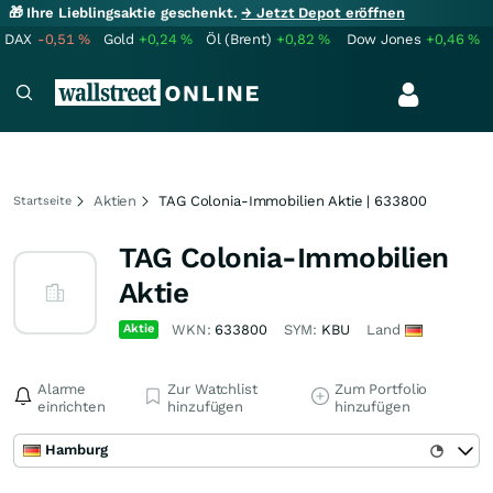
🎁 Ihre Lieblingsaktie geschenkt.
→ Jetzt Depot eröffnen
DAX
-0,51
%
Gold
+0,24
%
Öl (Brent)
+0,82
%
Dow Jones
+0,46
%
Aktien
TAG Colonia-Immobilien Aktie | 633800
Startseite
TAG Colonia-Immobilien
Aktie
Aktie
WKN:
633800
SYM:
KBU
Land
Alarme
Zur Watchlist
Zum Portfolio
einrichten
hinzufügen
hinzufügen
Hamburg