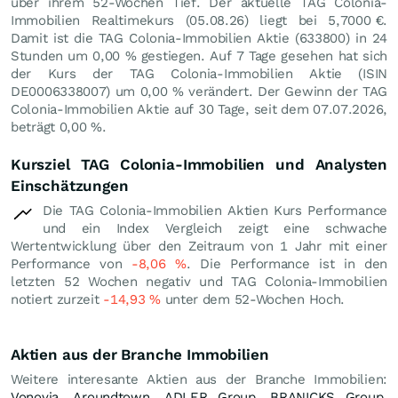
über ihrem 52-Wochen Tief. Der aktuelle TAG Colonia-
Immobilien Realtimekurs (
05.08.26
) liegt bei 5,7000
€
.
Damit ist die TAG Colonia-Immobilien Aktie (633800) in 24
Stunden um
0,00
%
gestiegen. Auf 7 Tage gesehen hat sich
der Kurs der TAG Colonia-Immobilien Aktie (ISIN
DE0006338007) um
0,00
%
verändert. Der Gewinn der TAG
Colonia-Immobilien Aktie auf 30 Tage, seit dem 07.07.2026,
beträgt
0,00
%
.
Kursziel TAG Colonia-Immobilien und Analysten
Einschätzungen
Die TAG Colonia-Immobilien Aktien Kurs Performance
und ein Index Vergleich zeigt eine schwache
Wertentwicklung über den Zeitraum von 1 Jahr mit einer
Performance von
-8,06
%
. Die Performance ist in den
letzten 52 Wochen negativ und TAG Colonia-Immobilien
notiert zurzeit
-14,93
%
unter dem 52-Wochen Hoch.
Aktien aus der Branche Immobilien
Weitere interesante Aktien aus der Branche Immobilien:
Vonovia
,
Aroundtown
,
ADLER Group
,
BRANICKS Group
,