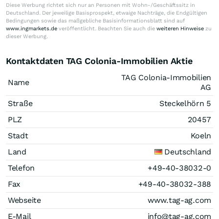
Diese Werbung richtet sich nur an Personen mit Wohn-/Geschäftssitz in
Deutschland. Der jeweilige Basisprospekt, etwaige Nachträge, die Endgültigen
Bedingungen sowie das maßgebliche Basisinformationsblatt sind auf
www.ingmarkets.de
veröffentlicht. Beachten Sie auch die
weiteren Hinweise
zu
dieser Werbung.
Kontaktdaten TAG Colonia-Immobilien Aktie
TAG Colonia-Immobilien
Name
AG
Straße
Steckelhörn 5
PLZ
20457
Stadt
Koeln
Land
Deutschland
Telefon
+49-40-38032-0
Fax
+49-40-38032-388
Webseite
www.tag-ag.com
E-Mail
info@tag-ag.com