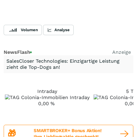
Volumen
Analyse
NewsFlash
Anzeige
SalesCloser Technologies: Einzigartige Leistung
zieht die Top-Dogs an!
Intraday
5 Ta
0,00
%
0,00
SMARTBROKER+ Bonus Aktion!
🎁
Ihre Lieblingsaktie geschenkt!