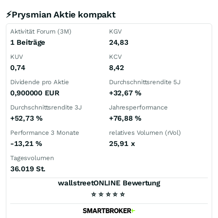
⚡Prysmian Aktie kompakt
Aktivität Forum (3M)
KGV
1 Beiträge
24,83
KUV
KCV
0,74
8,42
Dividende pro Aktie
Durchschnittsrendite 5J
0,900000
EUR
+32,67
%
Durchschnittsrendite 3J
Jahresperformance
+52,73
%
+76,88
%
Performance 3 Monate
relatives Volumen (rVol)
-13,21
%
25,91
x
Tagesvolumen
36.019 St.
wallstreetONLINE Bewertung
⭐
⭐
⭐
⭐
⭐