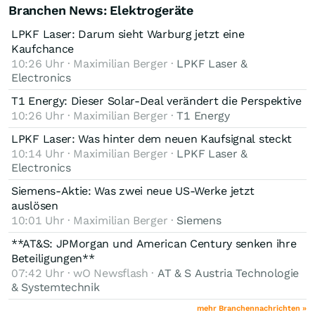
Branchen News: Elektrogeräte
folgen.
Am 25. Februar prüft der Verwaltungsrat den Jahresabschluss
LPKF Laser: Darum sieht Warburg jetzt eine
für 2025, die Veröffentlichung der detaillierten Ergebnisse und
Kaufchance
eine Analystenkonferenz sind für den 26. Februar geplant.
10:26 Uhr · Maximilian Berger ·
LPKF Laser &
Neben den Finanzkennzahlen wird der Markt den Fortschritt
Quelle: https://www.aktiencheck.de/news/Artikel-
Electronics
bei der Integration von ACSM beobachten, die die operative
Prysmian_Aktie_Strategischer_Ausbau-19427203
Schlagkraft im Bereich der Meeresinfrastruktur unmittelbar
T1 Energy: Dieser Solar-Deal verändert die Perspektive
stärken soll. Die ordentliche Hauptversammlung findet am 16.
10:26 Uhr · Maximilian Berger ·
T1 Energy
April statt.
LPKF Laser: Was hinter dem neuen Kaufsignal steckt
10:14 Uhr · Maximilian Berger ·
LPKF Laser &
Electronics
Siemens-Aktie: Was zwei neue US-Werke jetzt
auslösen
10:01 Uhr · Maximilian Berger ·
Siemens
**AT&S: JPMorgan und American Century senken ihre
Beteiligungen**
07:42 Uhr · wO Newsflash ·
AT & S Austria Technologie
& Systemtechnik
mehr Branchennachrichten »