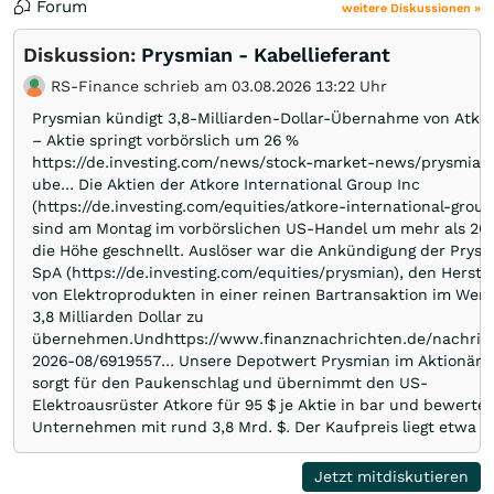
Forum
weitere Diskussionen »
Diskussion:
Prysmian - Kabellieferant
RS-Finance schrieb am 03.08.2026 13:22 Uhr
Prysmian kündigt 3,8-Milliarden-Dollar-Übernahme von Atko
– Aktie springt vorbörslich um 26 %
https://de.investing.com/news/stock-market-news/prysmian
ube… Die Aktien der Atkore International Group Inc
(https://de.investing.com/equities/atkore-international-group
sind am Montag im vorbörslichen US-Handel um mehr als 26 
die Höhe geschnellt. Auslöser war die Ankündigung der Prys
SpA (https://de.investing.com/equities/prysmian), den Herstel
von Elektroprodukten in einer reinen Bartransaktion im Wert
3,8 Milliarden Dollar zu
übernehmen.Undhttps://www.finanznachrichten.de/nachric
2026-08/6919557… Unsere Depotwert Prysmian im Aktionärsb
sorgt für den Paukenschlag und übernimmt den US-
Elektroausrüster Atkore für 95 $ je Aktie in bar und bewertet
Unternehmen mit rund 3,8 Mrd. $. Der Kaufpreis liegt etwa 3
über dem Schlusskurs vom 31. Juli. Mit Atkore stärkt Prysmi
seine Position im US-Markt für Elektrifizierung, Stromnetze 
Jetzt mitdiskutieren
Rechenzentren und setzt die Expansion nach den Zukäufen 