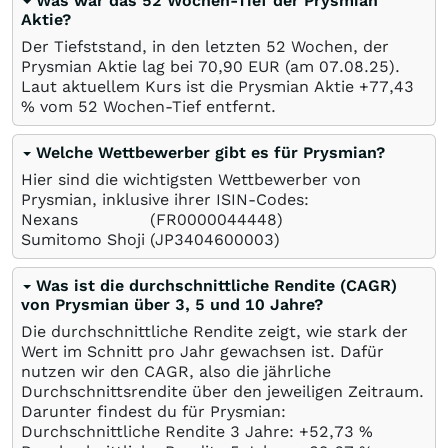
Was war das 52 Wochen-Tief der Prysmian
Aktie?
Der Tiefststand, in den letzten 52 Wochen, der
Prysmian Aktie lag bei 70,90
EUR
(am
07.08.25
).
Laut aktuellem Kurs ist die Prysmian Aktie +77,43
%
vom 52 Wochen-Tief entfernt.
Welche Wettbewerber gibt es für Prysmian?
Hier sind die wichtigsten Wettbewerber von
Prysmian, inklusive ihrer ISIN-Codes:
Nexans
(FR0000044448)
Sumitomo Shoji
(JP3404600003)
Was ist die durchschnittliche Rendite (CAGR)
von Prysmian über 3, 5 und 10 Jahre?
Die durchschnittliche Rendite zeigt, wie stark der
Wert im Schnitt pro Jahr gewachsen ist. Dafür
nutzen wir den CAGR, also die jährliche
Durchschnittsrendite über den jeweiligen Zeitraum.
Darunter findest du für Prysmian:
Durchschnittliche Rendite 3 Jahre: +52,73
%