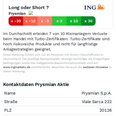
Long oder Short ?
Prysmian
x -30
x -10
x -3
x 3
x 10
x 30
Im Durchschnitt erleiden 7 von 10 Kleinanlegern Verluste
beim Handel mit Turbo-Zertifikaten. Turbo-Zertifikate sind
hoch risikoreiche Produkte und nicht für langfristige
Anlagestrategien geeignet.
Diese Werbung richtet sich nur an Personen mit Wohn-/Geschäftssitz in
Deutschland. Der jeweilige Basisprospekt, etwaige Nachträge, die Endgültigen
Bedingungen sowie das maßgebliche Basisinformationsblatt sind auf
www.ingmarkets.de
veröffentlicht. Beachten Sie auch die
weiteren Hinweise
zu
dieser Werbung.
Kontaktdaten Prysmian Aktie
Name
Prysmian S.p.A.
Straße
Viale Sarca 222
PLZ
20126