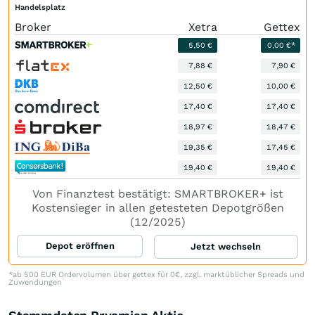
Handelsplatz
Broker
Xetra
Gettex
5,50 €
0,00 €*
7,88 €
7,90 €
12,50 €
10,00 €
17,40 €
17,40 €
18,97 €
18,47 €
19,35 €
17,45 €
19,40 €
19,40 €
Von Finanztest bestätigt: SMARTBROKER+ ist
Kostensieger in allen getesteten Depotgrößen
(12/2025)
Depot eröffnen
Jetzt wechseln
*ab 500 EUR Ordervolumen über gettex für 0€, zzgl. marktüblicher Spreads und
Zuwendungen