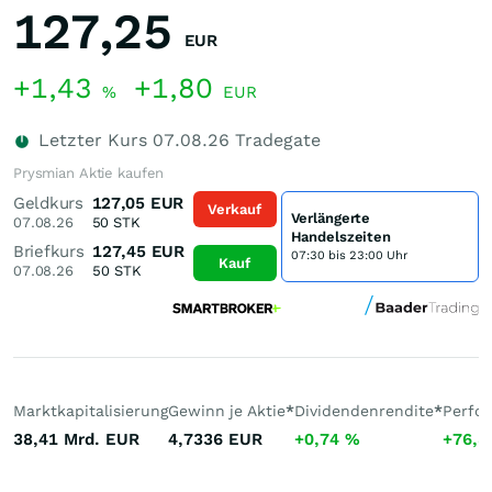
127,25
EUR
+1,43
+1,80
%
EUR
Letzter Kurs
07.08.26
Tradegate
Prysmian Aktie kaufen
Geldkurs
127,05
EUR
Verkauf
Verlängerte
07.08.26
50
STK
Handelszeiten
Briefkurs
127,45
EUR
07:30 bis 23:00 Uhr
Kauf
07.08.26
50
STK
Marktkapitalisierung
Gewinn je Aktie
*
Dividendenrendite
*
Perfo
38,41 Mrd.
EUR
4,7336
EUR
+0,74
%
+76,