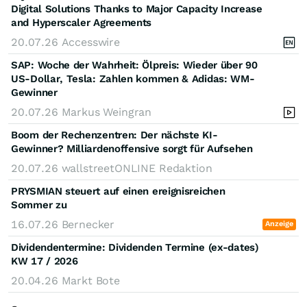
Digital Solutions Thanks to Major Capacity Increase
and Hyperscaler Agreements
20.07.26
Accesswire
SAP: Woche der Wahrheit: Ölpreis: Wieder über 90
US-Dollar, Tesla: Zahlen kommen & Adidas: WM-
Gewinner
20.07.26
Markus Weingran
Boom der Rechenzentren: Der nächste KI-
Gewinner? Milliardenoffensive sorgt für Aufsehen
20.07.26
wallstreetONLINE Redaktion
PRYSMIAN steuert auf einen ereignisreichen
Sommer zu
16.07.26
Bernecker
Anzeige
Dividendentermine: Dividenden Termine (ex-dates)
KW 17 / 2026
20.04.26
Markt Bote