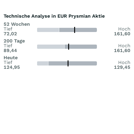
Encore Wire und Channell Commercial fort. Der Deal folgt au
eine strategische Überprüfun …
Technische Analyse in EUR Prysmian Aktie
52 Wochen
Tief
Hoch
72,02
161,60
200 Tage
Tief
Hoch
89,44
161,60
Heute
Tief
Hoch
124,95
129,45