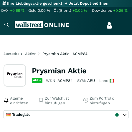
🎁 Ihre Lieblingsaktie geschenkt.
→ Jetzt Depot eröffnen
DAX
+0,69
%
Gold
0,00
%
Öl (Brent)
+0,02
%
Dow Jones
+0,25
%
Aktien
Prysmian Aktie | A0MP84
Startseite
Prysmian Aktie
Aktie
WKN:
A0MP84
SYM:
AEU
Land
Alarme
Zur Watchlist
Zum Portfolio
einrichten
hinzufügen
hinzufügen
Tradegate